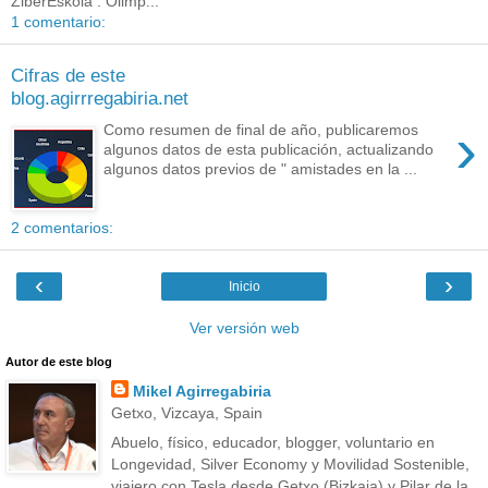
ZiberEskola . Olimp...
1 comentario:
Cifras de este
blog.agirrregabiria.net
›
Como resumen de final de año, publicaremos
algunos datos de esta publicación, actualizando
algunos datos previos de " amistades en la ...
2 comentarios:
‹
›
Inicio
Ver versión web
Autor de este blog
Mikel Agirregabiria
Getxo, Vizcaya, Spain
Abuelo, físico, educador, blogger, voluntario en
Longevidad, Silver Economy y Movilidad Sostenible,
viajero con Tesla desde Getxo (Bizkaia) y Pilar de la