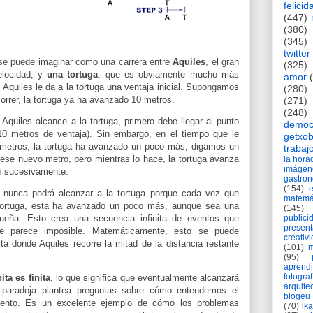
felicid
(447)
(380)
(345)
twitter
e puede imaginar como una carrera entre
Aquiles
, el gran
(325)
elocidad, y
una tortuga
, que es obviamente mucho más
amor
, Aquiles le da a la tortuga una ventaja inicial. Supongamos
(280)
rrer, la tortuga ya ha avanzado 10 metros.
(271)
(248)
 Aquiles alcance a la tortuga, primero debe llegar al punto
democ
10 metros de ventaja). Sin embargo, en el tiempo que le
getxob
 metros, la tortuga ha avanzado un poco más, digamos un
trabaj
 ese nuevo metro, pero mientras lo hace, la tortuga avanza
la hor
imágen
sí sucesivamente.
gastro
(154)
s nunca podrá alcanzar a la tortuga porque cada vez que
matemá
 tortuga, esta ha avanzado un poco más, aunque sea una
(145)
publici
equeña. Esto crea una secuencia infinita de eventos que
present
ue parece imposible. Matemáticamente, esto se puede
creativ
ita donde Aquiles recorre la mitad de la distancia restante
(101)
m
(95)
aprend
fotograf
ita es finita
, lo que significa que eventualmente alcanzará
arquite
a paradoja plantea preguntas sobre cómo entendemos el
blogeu
iento. Es un excelente ejemplo de cómo los problemas
(70)
ik