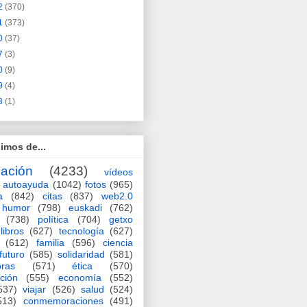
2
(370)
1
(373)
0
(37)
7
(3)
0
(9)
9
(4)
3
(1)
imos de...
ación
(4233)
vídeos
autoayuda
(1042)
fotos
(965)
a
(842)
citas
(837)
web2.0
humor
(798)
euskadi
(762)
(738)
política
(704)
getxo
libros
(627)
tecnología
(627)
(612)
familia
(596)
ciencia
futuro
(585)
solidaridad
(581)
oras
(571)
ética
(570)
ción
(555)
economía
(552)
537)
viajar
(526)
salud
(524)
513)
conmemoraciones
(491)