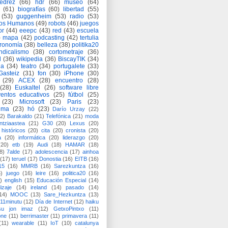
jedrez
(66)
hdr
(66)
museo
(64)
(61)
biografías
(60)
libertad
(55)
(53)
guggenheim
(53)
radio
(53)
os Humanos
(49)
robots
(46)
juegos
or
(44)
eeepc
(43)
red
(43)
escuela
)
mapa
(42)
podcasting
(42)
tertulia
tronomía
(38)
belleza
(38)
politika20
ndicalismo
(38)
cortometraje
(36)
d
(36)
wikipedia
(36)
BiscayTIK
(34)
ia
(34)
teatro
(34)
portugalete
(33)
-Gasteiz
(31)
fon
(30)
iPhone
(30)
(29)
ACEX
(28)
encuentro
(28)
(28)
Euskaltel
(26)
software libre
entos educativos
(25)
fútbol
(25)
(23)
Microsoft
(23)
Paris
(23)
ima
(23)
hó
(23)
Darío Urzay
(22)
2)
Barakaldo
(21)
Telefónica
(21)
moda
ntziaastea
(21)
G30
(20)
Lexus
(20)
históricos
(20)
cita
(20)
cronista
(20)
a
(20)
informática
(20)
liderazgo
(20)
(20)
etb
(19)
Audi
(18)
HAMAR
(18)
8)
7alde
(17)
adolescencia
(17)
ainhoa
(17)
teruel
(17)
Donostia
(16)
EITB
(16)
15
(16)
MMRB
(16)
Sarezkuntza
(16)
6)
juego
(16)
leire
(16)
politica20
(16)
)
english
(15)
Educación Especial
(14)
izaje
(14)
ireland
(14)
pasado
(14)
14)
MOOC
(13)
Sare_Hezkuntza
(13)
11minutu
(12)
Día de Internet
(12)
haiku
su jon imaz
(12)
GetxoPintxo
(11)
one
(11)
berrimaster
(11)
primavera
(11)
(11)
wearable
(11)
IoT
(10)
catalunya