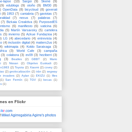
me-lapse
(10)
Sargoi
(9)
Skené
(9)
(9)
edublogs
(9)
otoño
(9)
BM30
(8)
)
OpenData
(8)
bicycloud
(8)
goverati
i
(8)
1953
(7)
cantabria
(7)
gaviotas
(7)
uralidad
(7)
nexus
(7)
palabras
(7)
(7)
Bizkaia Creaktiva
(6)
PurposedES
entismo
(6)
manifiesto
(6)
vaticina
(6)
dia
(5)
Martín Varsavsky
(5)
cartelera
ss
(5)
invierno
(5)
Azkue Fundazioa
(4)
4)
LG
(4)
abecedario
(4)
entrevista
(4)
to
(4)
inclusión digital
(4)
matters2us
(4)
4)
wikimapia
(4)
Koldo Saratxaga
(3)
frica
(3)
World Cafe
(3)
campaña
(3)
colabora
(3)
ev09
(3)
heziberri
(3)
g
(3)
Beatles
(2)
GBBT
(2)
Mario
i
(2)
Nissan
(2)
Objetivo Euskadi
(2)
ón1983
(2)
Toyota
(2)
Xiaomi
(2)
covey
(2)
ias
(2)
geolocalización
(2)
irán
(2)
segway
e invaders
(2)
Aylan
(1)
EKIZU
(1)
Illes
(1)
San Fermín
(1)
TGV
(1)
becas
(1)
es
(1)
nes en Flickr
ick
r
.com
f
Mikel Agirregabiria Agirre's photos