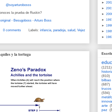
►
200
@soyarturobosss
►
200
onoces la prueba de Ruskin?
►
200
►
199
original - Besugoboss - Arturo Boss
►
199
0 comments
Labels:
infancia
,
paradoja
,
salud
,
Vejez
►
198
►
198
uiles y la tortuga
Escrib
educ
(1211)
histori
(810)
bilbao
(687)
trucos
(594)
metáf
innova
arte
(
paz
(