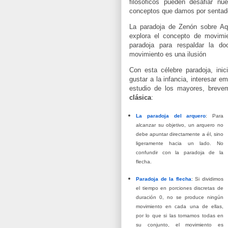
filosóficos pueden desafiar nu
conceptos que damos por sentad
La paradoja de Zenón sobre Aqu
explora el concepto de movimien
paradoja para respaldar la d
movimiento es una ilusión
Con esta célebre paradoja, in
gustar a la infancia, interesar e
estudio de los mayores,
breve
clásica
:
La paradoja del arquero
: Para
alcanzar su objetivo, un arquero no
debe apuntar directamente a él, sino
ligeramente hacia un lado. No
confundir con la paradoja de la
flecha.
Paradoja de la flecha
: Si dividimos
el tiempo en porciones discretas de
duración 0, no se produce ningún
movimiento en cada una de ellas,
por lo que si las tomamos todas en
su conjunto, el movimiento es