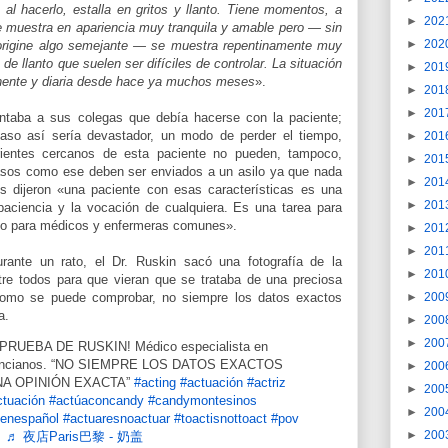
al hacerlo, estalla en gritos y llanto. Tiene momentos, a
►
202
e muestra en apariencia muy tranquila y amable pero — sin
►
202
 origine algo semejante — se muestra repentinamente muy
 de llanto que suelen ser difíciles de controlar. La situación
►
201
nente y diaria desde hace ya muchos meses
».
►
201
►
201
ntaba a sus colegas que debía hacerse con la paciente;
aso así sería devastador, un modo de perder el tiempo,
►
201
ientes cercanos de esta paciente no pueden, tampoco,
►
201
asos como ese deben ser enviados a un asilo ya que nada
►
201
s dijeron «una paciente con esas características es una
►
201
aciencia y la vocación de cualquiera. Es una tarea para
no para médicos y enfermeras comunes».
►
201
►
201
rante un rato, el Dr. Ruskin sacó una fotografía de la
►
201
ntre todos para que vieran que se trataba de una preciosa
►
200
omo se puede comprobar, no siempre los datos exactos
a.
►
200
►
200
PRUEBA DE RUSKIN! Médico especialista en
 ancianos. “NO SIEMPRE LOS DATOS EXACTOS
►
200
NA OPINIÓN EXACTA”
#acting
#actuación
#actriz
►
200
ctuación
#actúaconcandy
#candymontesinos
►
200
xenespañol
#actuaresnoactuar
#toactisnottoact
#pov
►
200
♬ 夜店Paris巴黎 - 奶盖