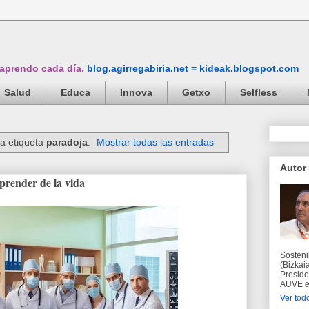
 aprendo cada día.
blog.agirregabiria.net = kideak.blogspot.com
Salud
Educa
Innova
Getxo
Selfless
a etiqueta
paradoja
.
Mostrar todas las entradas
Autor
prender de la vida
Sosteni
(Bizkaia
Preside
AUVE en
Ver todo