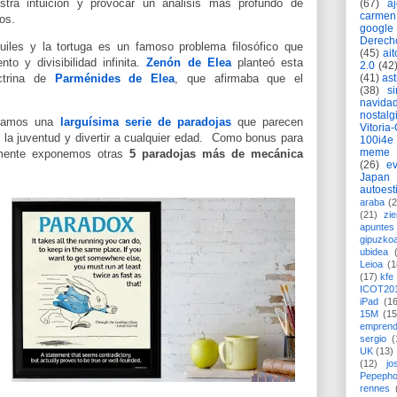
estra intuición y provocar un análisis más profundo de
(67)
a
carmen
os.
google
Derech
iles y la tortuga es un famoso problema filosófico que
(45)
ait
to y divisibilidad infinita.
Zenón de Elea
planteó esta
2.0
(42
(41)
as
octrina de
Parménides de Elea
, que afirmaba que el
(38)
si
navida
nostalg
iciamos una
larguísima serie de paradojas
que parecen
Vitoria
m la juventud y divertir a cualquier edad. C
omo bonus para
100i4e
meme
mente exponemos otras
5 paradojas más de mecánica
(26)
ev
Japan
autoest
araba
(2
(21)
zie
apuntes 
gipuzko
ubidea
Leioa
(1
(17)
kfe
ICOT20
iPad
(1
15M
(15
emprend
sergio
(
UK
(13)
(12)
jo
Pepeph
rennes