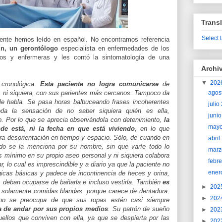
Transl
Select
ente hemos leído en español. No encontramos referencia
in, un gerontólogo
especialista en enfermedades de los
cos y enfermeras y les contó la sintomatología de una
Archi
▼
202
 cronológica.
Esta paciente no logra comunicarse
de
agos
, ni siquiera, con sus parientes más cercanos. Tampoco da
le habla. Se pasa horas balbuceando frases incoherentes
juli
a la sensación de no saber siquiera quién es ella,
juni
o. Por lo que se aprecia observándola con detenimiento,
la
may
de está, ni la fecha en que está viviendo
, en lo que
ra desorientación en tiempo y espacio. Sólo, de cuando en
abri
do se la menciona por su nombre, sin que varíe todo lo
marz
ás mínimo en su propio aseo personal y ni siquiera colabora
febr
, lo cual es imprescindible y a diario ya que la paciente no
ener
gicas básicas y padece de incontinencia de heces y orina,
s deban ocuparse de bañarla e incluso vestirla. También
es
►
202
solamente comidas blandas, porque carece de dentadura.
►
202
no se preocupa de que sus ropas estén casi siempre
da de andar por sus propios medios
. Su patrón de sueño
►
202
uellos que conviven con ella, ya que se despierta por las
►
202