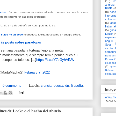
(10)
ti
android
FIMP
(8
(8)
hode
teles
: Ruedas concéntricas unidas al rodar parecen recorrer la misma
intercult
ue las circunferencias sean diferentes.
valencia
(6)
abs
ar de un palo debería ser cero, pero no lo es.
Irakurtal
(5)
gno
Kindle
(
n
fluido no viscoso
no produce fuerza neta sobre un cuerpo sólido.
esperan
neguri
(
ás posts sobre paradojas
South A
electoral
la semana pasada la tortuga llegó a la meta.
samsun
ró modestamente que siempre temió perder, pues su
Benedett
 tiempo los talones. [...]
https://t.co/Y7zGyhAlNW
Promoci
disonanc
(2)
spac
Balears
(@MartaMachoS)
February 7, 2022
disparat
0 comments
Labels:
ciencia
,
educación
,
filosofía
,
Imáge
www.
fl
More o
tines de Locke o el hacha del abuelo