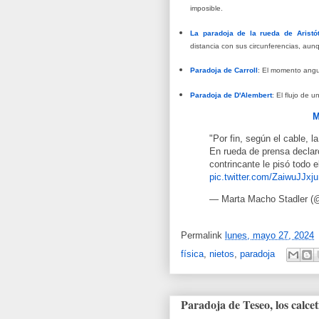
imposible.
La paradoja de la rueda de Aristó
distancia con sus circunferencias, aunq
Paradoja de Carroll
: El momento angul
Paradoja de D'Alembert
: El flujo de u
M
"Por fin, según el cable, 
En rueda de prensa decla
contrincante le pisó todo el
pic.twitter.com/ZaiwuJJxju
— Marta Macho Stadler 
Permalink
lunes, mayo 27, 2024
física
,
nietos
,
paradoja
Paradoja de Teseo, los calce