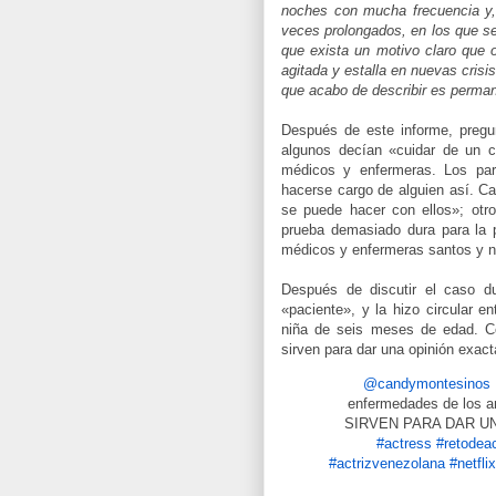
noches con mucha frecuencia y, 
veces prolongados, en los que s
que exista un motivo claro que
agitada y estalla en nuevas crisis
que acabo de describir es perma
Después de este informe, pregu
algunos decían «cuidar de un c
médicos y enfermeras. Los par
hacerse cargo de alguien así. C
se puede hacer con ellos»; otro
prueba demasiado dura para la p
médicos y enfermeras santos y 
Después de discutir el caso du
«paciente», y la hizo circular e
niña de seis meses de edad. C
sirven para dar una opinión exact
@candymontesinos
enfermedades de los
SIRVEN PARA DAR U
#actress
#retodea
#actrizvenezolana
#netfli