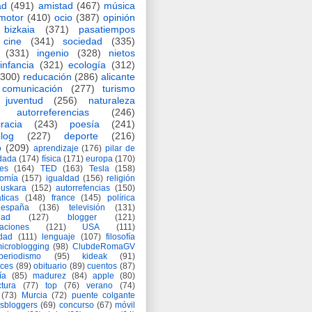
ad
(491)
amistad
(467)
música
motor
(410)
ocio
(387)
opinión
bizkaia
(371)
pasatiempos
cine
(341)
sociedad
(335)
(331)
ingenio
(328)
nietos
infancia
(321)
ecología
(312)
(300)
reducación
(286)
alicante
comunicación
(277)
turismo
juventud
(256)
naturaleza
autorreferencias
(246)
racia
(243)
poesía
(241)
log
(227)
deporte
(216)
o
(209)
aprendizaje
(176)
pilar de
adada
(174)
física
(171)
europa
(170)
es
(164)
TED
(163)
Tesla
(158)
nomía
(157)
igualdad
(156)
religión
euskara
(152)
autorrefencias
(150)
ticas
(148)
france
(145)
polírica
españa
(136)
televisión
(131)
dad
(127)
blogger
(121)
aciones
(121)
USA
(111)
idad
(111)
lenguaje
(107)
filosofía
icroblogging
(98)
ClubdeRomaGV
periodismo
(95)
kideak
(91)
ices
(89)
obituario
(89)
cuentos
(87)
ía
(85)
madurez
(84)
apple
(80)
ctura
(77)
top
(76)
verano
(74)
(73)
Murcia
(72)
puente colgante
asbloggers
(69)
concurso
(67)
móvil