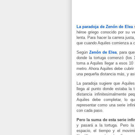
La paradoja de Zenón de Elea
s
héroe griego conocido por su v
lenta. Para hacer la carrera justa
que cuando Aquiles comienza a co
Según
Zenón de Elea
, para que
donde la tortuga comenzó (los 
toma a Aquiles llegar a esos 10
metro. Ahora Aquiles debe cubrir
una pequeña distancia más, y a
La paradoja sugiere que Aquile
llega al punto donde estaba la
distancia infinitesimalmente p
Aquiles debe completar, lo q
representar como una serie infin
con cada paso.
Pero la suma de esta serie infin
y pasará a la tortuga. Pero l
espacio, el tiempo y el movim