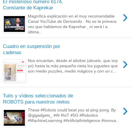
El misterioso número 6174,
Constante de Kaprekar
›
Magnífica explicación en el muy recomendable
Canal YouTube de Derivando . No es la primera
vez que hablamos de Kaprehar , ni será l a
última...
Cuadro en suspensión por
cadenas
›
Nos encantan, desde el aitxitxe (abuelo, que soy
yo) hasta la más pequeña nieta los juguetes que
son medio puzzles, medio mágicos y con un c...
Tuits y vídeos seleccionados de
ROBOTS para nuestros nietos
›
These #Robots could beat you at ping pong. By
@gigadgets_ #AI #IoT #5G #Robotics
#MachineLearning #ArtificialInteligence #innova...