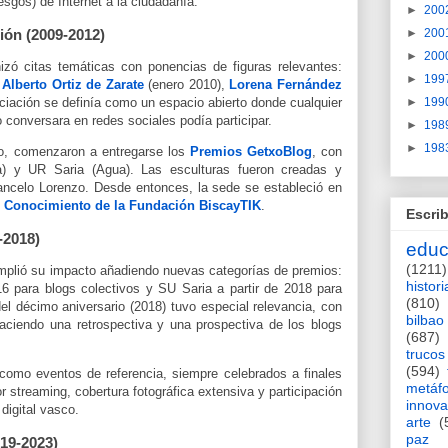
iesgos) de Internet a la ciudadanía.
►
200
►
200
ión (2009-2012)
►
200
izó citas temáticas con ponencias de figuras relevantes:
►
199
,
Alberto Ortiz de Zarate
(enero 2010),
Lorena Fernández
►
199
ociación se definía como un espacio abierto donde cualquier
 conversara en redes sociales podía participar.
►
198
►
198
ro, comenzaron a entregarse los
Premios GetxoBlog
, con
) y UR Saria (Agua). Las esculturas fueron creadas y
Cancelo Lorenzo. Desde entonces, la sede se estableció en
e Conocimiento de la Fundación BiscayTIK
.
Escrib
-2018)
educ
(1211)
mplió su impacto añadiendo nuevas categorías de premios:
histori
16 para blogs colectivos y SU Saria a partir de 2018 para
(810)
el décimo aniversario (2018) tuvo especial relevancia, con
bilbao
aciendo una retrospectiva y una prospectiva de los blogs
(687)
trucos
(594)
como eventos de referencia, siempre celebrados a finales
metáf
 streaming, cobertura fotográfica extensiva y participación
innova
digital vasco.
arte
(
paz
19-2023)