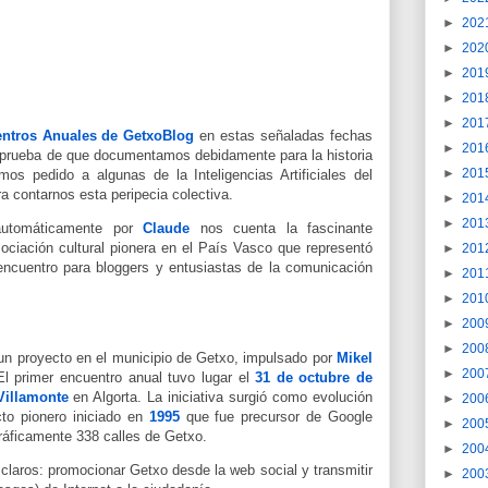
►
202
►
202
►
201
►
201
►
201
ntros Anuales de GetxoBlog
en estas señaladas fechas
►
201
 prueba de que documentamos debidamente para la historia
►
201
mos pedido a algunas de la Inteligencias Artificiales del
 contarnos esta peripecia colectiva.
►
201
►
201
automáticamente por
Claude
nos cuenta la fascinante
ociación cultural pionera en el País Vasco que representó
►
201
ncuentro para bloggers y entusiastas de la comunicación
►
201
►
201
►
200
►
200
n proyecto en el municipio de Getxo, impulsado por
Mikel
►
200
l primer encuentro anual tuvo lugar el
31 de octubre de
Villamonte
en Algorta. La iniciativa surgió como evolución
►
200
cto pionero iniciado en
1995
que fue precursor de Google
►
200
ráficamente 338 calles de Getxo.
►
200
 claros: promocionar Getxo desde la web social y transmitir
►
200