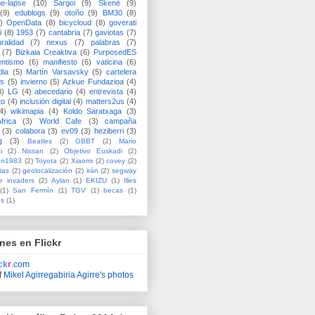
me-lapse
(10)
Sargoi
(9)
Skené
(9)
(9)
edublogs
(9)
otoño
(9)
BM30
(8)
)
OpenData
(8)
bicycloud
(8)
goverati
i
(8)
1953
(7)
cantabria
(7)
gaviotas
(7)
uralidad
(7)
nexus
(7)
palabras
(7)
(7)
Bizkaia Creaktiva
(6)
PurposedES
entismo
(6)
manifiesto
(6)
vaticina
(6)
dia
(5)
Martín Varsavsky
(5)
cartelera
ss
(5)
invierno
(5)
Azkue Fundazioa
(4)
4)
LG
(4)
abecedario
(4)
entrevista
(4)
to
(4)
inclusión digital
(4)
matters2us
(4)
4)
wikimapia
(4)
Koldo Saratxaga
(3)
frica
(3)
World Cafe
(3)
campaña
(3)
colabora
(3)
ev09
(3)
heziberri
(3)
g
(3)
Beatles
(2)
GBBT
(2)
Mario
i
(2)
Nissan
(2)
Objetivo Euskadi
(2)
ón1983
(2)
Toyota
(2)
Xiaomi
(2)
covey
(2)
ias
(2)
geolocalización
(2)
irán
(2)
segway
e invaders
(2)
Aylan
(1)
EKIZU
(1)
Illes
(1)
San Fermín
(1)
TGV
(1)
becas
(1)
es
(1)
nes en Flickr
ick
r
.com
f
Mikel Agirregabiria Agirre's photos