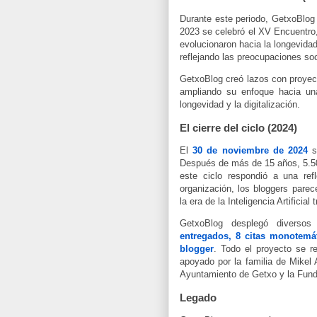
Durante este periodo, GetxoBlog
2023 se celebró el XV Encuentro,
evolucionaron hacia la longevidad, 
reflejando las preocupaciones so
GetxoBlog creó lazos con proy
ampliando su enfoque hacia un
longevidad y la digitalización.
El cierre del ciclo (2024)
El
30 de noviembre de 2024
s
Después de más de 15 años, 5.509
este ciclo respondió a una ref
organización, los bloggers parec
la era de la Inteligencia Artificia
GetxoBlog desplegó diverso
entregados, 8 citas monotemá
blogger
. Todo el proyecto se r
apoyado por la familia de Mikel A
Ayuntamiento de Getxo y la Fun
Legado