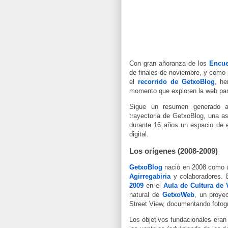
Con gran añoranza de los
Encue
de finales de noviembre, y como
el
recorrido de GetxoBlog
, he
momento que exploren la web para
Sigue un resumen generado 
trayectoria de GetxoBlog, una as
durante 16 años un espacio de e
digital.
Los orígenes (2008-2009)
GetxoBlog
nació en 2008 como u
Agirregabiria
y colaboradores. E
2009
en el
Aula de Cultura de 
natural de
GetxoWeb
, un proye
Street View, documentando fotog
Los objetivos fundacionales eran