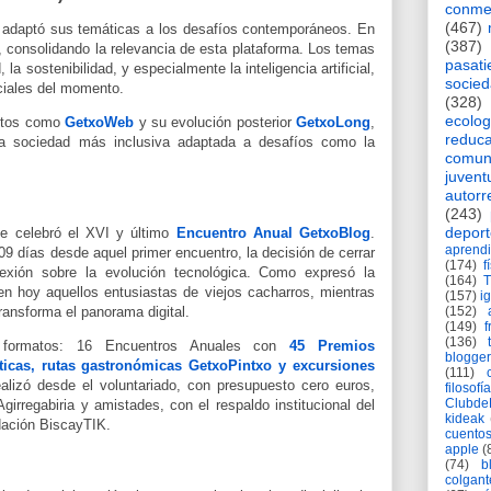
conme
(467)
 adaptó sus temáticas a los desafíos contemporáneos. En
(387)
 consolidando la relevancia de esta plataforma. Los temas
pasat
la sostenibilidad, y especialmente la inteligencia artificial,
socie
ciales del momento.
(328)
ecolog
ectos como
GetxoWeb
y su evolución posterior
GetxoLong
,
reduca
a sociedad más inclusiva adaptada a desafíos como la
comun
juvent
autorr
(243)
deport
e celebró el XVI y último
Encuentro Anual GetxoBlog
.
aprendi
 días desde aquel primer encuentro, la decisión de cerrar
(174)
f
lexión sobre la evolución tecnológica. Como expresó la
(164)
en hoy aquellos entusiastas de viejos cacharros, mientras
(157)
i
(152)
l transforma el panorama digital.
(149)
f
(136)
s formatos: 16 Encuentros Anuales con
45 Premios
blogger
ticas, rutas gastronómicas GetxoPintxo y excursiones
(111)
ealizó desde el voluntariado, con presupuesto cero euros,
filosofía
Clubd
girregabiria y amistades, con el respaldo institucional del
kideak
dación BiscayTIK.
cuento
apple
(
(74)
b
colgant