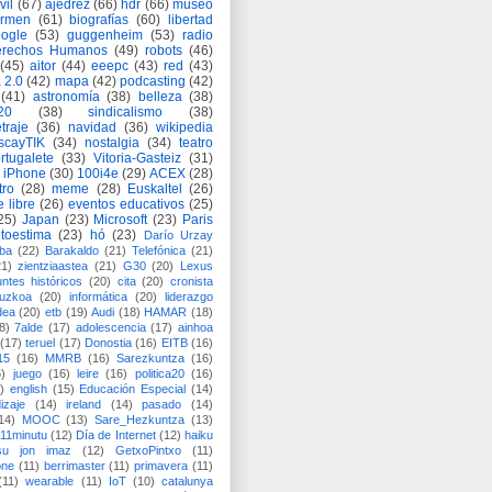
vil
(67)
ajedrez
(66)
hdr
(66)
museo
armen
(61)
biografías
(60)
libertad
ogle
(53)
guggenheim
(53)
radio
rechos Humanos
(49)
robots
(46)
(45)
aitor
(44)
eeepc
(43)
red
(43)
 2.0
(42)
mapa
(42)
podcasting
(42)
(41)
astronomía
(38)
belleza
(38)
a20
(38)
sindicalismo
(38)
traje
(36)
navidad
(36)
wikipedia
scayTIK
(34)
nostalgia
(34)
teatro
rtugalete
(33)
Vitoria-Gasteiz
(31)
iPhone
(30)
100i4e
(29)
ACEX
(28)
tro
(28)
meme
(28)
Euskaltel
(26)
e libre
(26)
eventos educativos
(25)
25)
Japan
(23)
Microsoft
(23)
Paris
toestima
(23)
hó
(23)
Darío Urzay
ba
(22)
Barakaldo
(21)
Telefónica
(21)
21)
zientziaastea
(21)
G30
(20)
Lexus
ntes históricos
(20)
cita
(20)
cronista
puzkoa
(20)
informática
(20)
liderazgo
dea
(20)
etb
(19)
Audi
(18)
HAMAR
(18)
8)
7alde
(17)
adolescencia
(17)
ainhoa
(17)
teruel
(17)
Donostia
(16)
EITB
(16)
15
(16)
MMRB
(16)
Sarezkuntza
(16)
6)
juego
(16)
leire
(16)
politica20
(16)
)
english
(15)
Educación Especial
(14)
izaje
(14)
ireland
(14)
pasado
(14)
14)
MOOC
(13)
Sare_Hezkuntza
(13)
11minutu
(12)
Día de Internet
(12)
haiku
su jon imaz
(12)
GetxoPintxo
(11)
one
(11)
berrimaster
(11)
primavera
(11)
(11)
wearable
(11)
IoT
(10)
catalunya