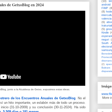
(10)
ti
ales de GetxoBlog en 2024
android
FIMP
(8
(8)
hode
intercult
valencia
(6)
abs
Irakurtal
(5)
gno
Kindle
(
esperan
neguri
(
South A
electoral
samsun
Benedett
Promoci
disonanc
(2)
spac
Balears
disparat
Imáge
oBlog, junto a la Alcaldesa de Getxo, expusimos estas ideas.
www.
fl
More o
ostrero de los Encuentros Anuales de GetxoBlog
. No el
 sí un hito importante, un eslabón más de todo un proceso.
u inicio (31-10-2009) y su conclusión (30-11-2024). Ha sido
s, 5.509 días o 181 meses
.