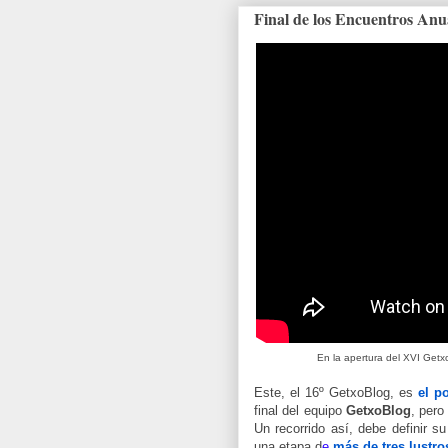
Final de los Encuentros Anu
En la apertura del XVI Getx
Est
e, el 16º GetxoBlog, es
el p
final del equipo
GetxoBlog
, pero
Un recorrido así, debe definir s
una etapa d
e
más de tres lustro