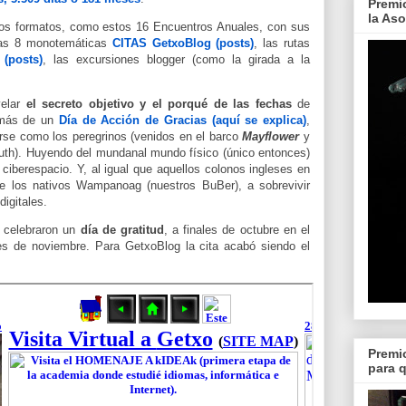
Premi
la As
s formatos, como estos 16 Encuentros Anuales, con sus
las 8 monotemáticas
CITAS GetxoBlog (posts)
, las rutas
 (posts)
, las excursiones blogger (como la girada a la
velar
el secreto objetivo y el porqué de las fechas
de
 más de un
Día de Acción de Gracias (aquí se explica)
,
tirse como los peregrinos (venidos en el barco
Mayflower
y
outh). Huyendo del mundanal mundo físico (único entonces)
ciberespacio. Y, al igual que aquellos colonos ingleses en
e los nativos Wampanoag (nuestros BuBer), a sobrevivir
digitales.
 celebraron u
n
día de gratitud
, a finales de octubre en el
eves de noviembre. Para GetxoBlog la cita acabó siendo el
Premi
para 