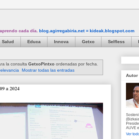
 aprendo cada día.
blog.agirregabiria.net = kideak.blogspot.com
Salud
Educa
Innova
Getxo
Selfless
ra la consulta
GetxoPintxo
ordenadas por fecha.
relevancia
Mostrar todas las entradas
Autor
009 a 2024
Sosteni
(Bizkaia
Preside
AUVE en
Ver todo