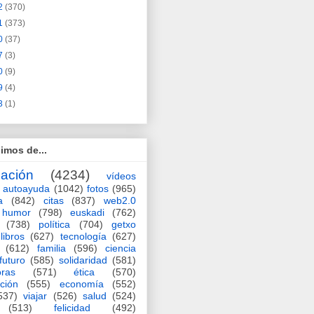
2
(370)
1
(373)
0
(37)
7
(3)
0
(9)
9
(4)
3
(1)
imos de...
ación
(4234)
vídeos
autoayuda
(1042)
fotos
(965)
a
(842)
citas
(837)
web2.0
humor
(798)
euskadi
(762)
(738)
política
(704)
getxo
libros
(627)
tecnología
(627)
(612)
familia
(596)
ciencia
futuro
(585)
solidaridad
(581)
oras
(571)
ética
(570)
ción
(555)
economía
(552)
537)
viajar
(526)
salud
(524)
(513)
felicidad
(492)