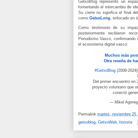
GetxoBlog representó un espacio
fomentando el intercambio de ide
Su cierre no significa el final 
como
GetxoLong
, enfocado en l
Como testimonio de su impac
posteriormente recibieron re
Periodismo Vasco, confirmando e
el ecosistema digital vasco.
Muchos más post
Otra reseña de h
#GetxoBlog
(2008-2024):
Del primer encuentro en 2
proyecto voluntario que o
conectó gene
— Mikel Agirrega
Permalink
martes, noviembre 25,
getxoblog
,
GetxoWeb
,
historia