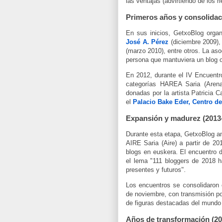
las ventajas (advirtiendo de los r
Primeros años y consolidac
En sus inicios, GetxoBlog organ
José A. Pérez
(diciembre 2009)
(marzo 2010), entre otros. La as
persona que mantuviera un blog o
En 2012, durante el IV Encuent
categorías HAREA Saria (Arena
donadas por la artista Patricia 
el
Palacio Bake Eder, Centro d
Expansión y madurez (2013
Durante esta etapa, GetxoBlog a
AIRE Saria (Aire) a partir de 20
blogs en euskera. El encuentro d
el lema "111 bloggers de 2018 h
presentes y futuros".
Los encuentros se consolidaron 
de noviembre, con transmisión por
de figuras destacadas del mundo 
Años de transformación (20