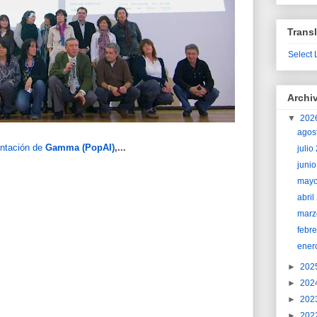
Transl
Select
Archi
▼
202
agos
ntación de
Gamma (PopAI)
,...
juli
juni
may
abri
marz
febr
ener
►
202
►
202
►
202
►
202