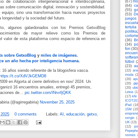
(67)
mó
 de colaboración intergeneracional e interdisciplinaria,
(64)
c
as sobre comunicación digital, innovación y sostenibilidad.
(55)
go
del equipo, sino una transformación hacia nuevos proyectos
(53)
De
a longevidad y la sociedad del futuro.
juegos
escuela
tertulia
to, algunos galardonados con los Premios GetxoBlog
politik
conocimientos de mayor relieve como los Premios de
cortome
l valor de esta plataforma como espacio de referencia en
(36)
Bi
(34)
po
fon
(30)
encuen
s sobre GetxoBlog
y
miles de imágenes
.
softwar
ace un año hecha por inteligencia humana
.
fútbol
(
(23)
au
 16 años siendo referente de la blogosfera vasca.
(22)
ara
moda
(
https://t.co/XdVJkGEMD8
(20)
apu
009 en Algorta al cierre definitivo en nov/ 2024. Un
(20)
gi
rganizó 16 encuentros anuales, entregó 45 premios,
(20)
ubi
Leioa
(1
raciones de…
pic.twitter.com/INrvrfjQKK
(17)
kfe
ICOT20
biria (@agirregabiria)
November 25, 2025
iPad
(1
15M
(15
emprend
 2025
0 comments
Labels:
AI
,
educación
,
getxo
,
sergio
(
UK
(13)
(12)
jo
Pepeph
rennes