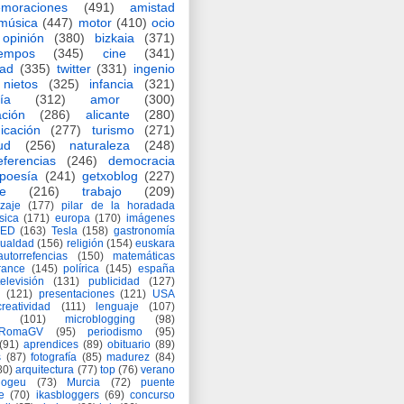
moraciones
(491)
amistad
música
(447)
motor
(410)
ocio
opinión
(380)
bizkaia
(371)
iempos
(345)
cine
(341)
dad
(335)
twitter
(331)
ingenio
nietos
(325)
infancia
(321)
ía
(312)
amor
(300)
ción
(286)
alicante
(280)
icación
(277)
turismo
(271)
ud
(256)
naturaleza
(248)
eferencias
(246)
democracia
poesía
(241)
getxoblog
(227)
e
(216)
trabajo
(209)
zaje
(177)
pilar de la horadada
ísica
(171)
europa
(170)
imágenes
TED
(163)
Tesla
(158)
gastronomía
gualdad
(156)
religión
(154)
euskara
autorrefencias
(150)
matemáticas
rance
(145)
polírica
(145)
españa
televisión
(131)
publicidad
(127)
(121)
presentaciones
(121)
USA
creatividad
(111)
lenguaje
(107)
(101)
microblogging
(98)
eRomaGV
(95)
periodismo
(95)
(91)
aprendices
(89)
obituario
(89)
s
(87)
fotografía
(85)
madurez
(84)
80)
arquitectura
(77)
top
(76)
verano
logeu
(73)
Murcia
(72)
puente
e
(70)
ikasbloggers
(69)
concurso