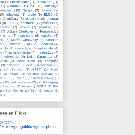
one
(11)
berrimaster
(11)
primavera
(11)
(11)
wearable
(11)
IoT
(10)
catalunya
me-lapse
(10)
Sargoi
(9)
Skené
(9)
(9)
edublogs
(9)
otoño
(9)
BM30
(8)
)
OpenData
(8)
bicycloud
(8)
goverati
i
(8)
1953
(7)
cantabria
(7)
gaviotas
(7)
uralidad
(7)
nexus
(7)
palabras
(7)
(7)
Bizkaia Creaktiva
(6)
PurposedES
entismo
(6)
manifiesto
(6)
vaticina
(6)
dia
(5)
Martín Varsavsky
(5)
cartelera
ss
(5)
invierno
(5)
Azkue Fundazioa
(4)
4)
LG
(4)
abecedario
(4)
entrevista
(4)
to
(4)
inclusión digital
(4)
matters2us
(4)
4)
wikimapia
(4)
Koldo Saratxaga
(3)
frica
(3)
World Cafe
(3)
campaña
(3)
colabora
(3)
ev09
(3)
heziberri
(3)
g
(3)
Beatles
(2)
GBBT
(2)
Mario
i
(2)
Nissan
(2)
Objetivo Euskadi
(2)
ón1983
(2)
Toyota
(2)
Xiaomi
(2)
covey
(2)
ias
(2)
geolocalización
(2)
irán
(2)
segway
e invaders
(2)
Aylan
(1)
EKIZU
(1)
Illes
(1)
San Fermín
(1)
TGV
(1)
becas
(1)
es
(1)
nes en Flickr
ick
r
.com
f
Mikel Agirregabiria Agirre's photos