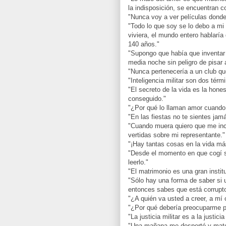
la indisposición, se encuentran 
"Nunca voy a ver películas donde
"Todo lo que soy se lo debo a mi
viviera, el mundo entero hablaría
140 años."
"Supongo que había que inventar 
media noche sin peligro de pisar a
"Nunca pertenecería a un club qu
"Inteligencia militar son dos térm
"El secreto de la vida es la hones
conseguido."
"¿Por qué lo llaman amor cuando 
"En las fiestas no te sientes jam
"Cuando muera quiero que me inci
vertidas sobre mi representante."
"¡Hay tantas cosas en la vida más
"Desde el momento en que cogí su
leerlo."
"El matrimonio es una gran institu
"Sólo hay una forma de saber si 
entonces sabes que está corrupto
"¿A quién va usted a creer, a mí 
"¿Por qué debería preocuparme po
"La justicia militar es a la justic
"Una mañana me desperté y maté