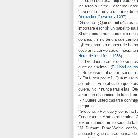
"- Estaba con esa mujer porque me
recuerda a usted... escepto usted
"- Señorita... envíe un ramo de ro
Día en las Carreras - 1937
)
"Groucho: ¿Quince mil dólares pa
importará escribir un papelito par
Shakespeare nunca cambió ni una
dólares... Y no tendrá que cambi
¿¡Pero cómo va a hacer de hombr
desviar la conversación hacia te
Hotel de los Líos - 1938
)
"- El verdadero amor sólo se pres
quite de encima." (
El Hotel de lo
"- No piense mal de mí, señorita.
"- Está loca por mí. ¡Qué mujer 
secreto... ¡Voto al diablo que so
quiere. No ir nunca tras ellas. Qu
amor con el abanico de la indifere
"- ¿Quiere usted casarse conmig
pregunta."
"Groucho: ¿Por qué y cómo ha lle
Concursante: Amo a mi marido. G
vez en cuando me lo saco de la b
"M. Dumont: Dime Wolfie, cariño
supuesto, ¿no estarás pensando