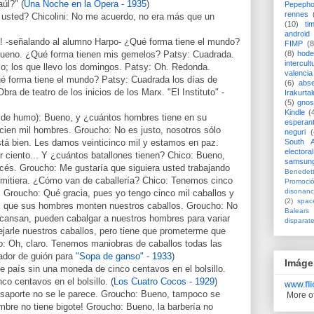
úl?" (
Una Noche en la Ópera - 1935
)
Pepeph
rennes
ó usted? Chicolini: No me acuerdo, no era más que un
(10)
ti
android
d! -señalando al alumno Harpo- ¿Qué forma tiene el mundo?
FIMP
(8
(8)
hode
Bueno. ¿Qué forma tienen mis gemelos? Patsy: Cuadrada.
intercult
o; los que llevo los domingos. Patsy: Oh. Redonda.
valencia
é forma tiene el mundo? Patsy: Cuadrada los días de
(6)
abs
bra de teatro de los inicios de los Marx. "El Instituto" -
Irakurtal
(5)
gno
Kindle
(
 de humo): Bueno, y ¿cuántos hombres tiene en su
esperan
cien mil hombres. Groucho: No es justo, nosotros sólo
neguri
(
South A
tá bien. Les damos veinticinco mil y estamos en paz.
electoral
r ciento... Y ¿cuántos batallones tienen? Chico: Bueno,
samsun
cés. Groucho: Me gustaría que siguiera usted trabajando
Benedett
dimitiera. ¿Cómo van de caballería? Chico: Tenemos cinco
Promoci
disonanc
. Groucho: Qué gracia, pues yo tengo cinco mil caballos y
(2)
spac
s que sus hombres monten nuestros caballos. Groucho: No
Balears
 cansan, pueden cabalgar a nuestros hombres para variar
disparat
ejarle nuestros caballos, pero tiene que prometerme que
o: Oh, claro. Tenemos maniobras de caballos todas las
ador de guión para
"Sopa de ganso" - 1933
)
Imáge
 país sin una moneda de cinco centavos en el bolsillo.
co centavos en el bolsillo. (
Los Cuatro Cocos - 1929
)
www.
fl
asaporte no se le parece. Groucho: Bueno, tampoco se
More o
mbre no tiene bigote! Groucho: Bueno, la barbería no