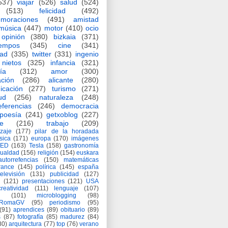
537)
viajar
(526)
salud
(524)
(513)
felicidad
(492)
moraciones
(491)
amistad
música
(447)
motor
(410)
ocio
opinión
(380)
bizkaia
(371)
iempos
(345)
cine
(341)
dad
(335)
twitter
(331)
ingenio
nietos
(325)
infancia
(321)
ía
(312)
amor
(300)
ción
(286)
alicante
(280)
icación
(277)
turismo
(271)
ud
(256)
naturaleza
(248)
eferencias
(246)
democracia
poesía
(241)
getxoblog
(227)
e
(216)
trabajo
(209)
zaje
(177)
pilar de la horadada
ísica
(171)
europa
(170)
imágenes
TED
(163)
Tesla
(158)
gastronomía
gualdad
(156)
religión
(154)
euskara
autorrefencias
(150)
matemáticas
rance
(145)
polírica
(145)
españa
televisión
(131)
publicidad
(127)
(121)
presentaciones
(121)
USA
creatividad
(111)
lenguaje
(107)
(101)
microblogging
(98)
eRomaGV
(95)
periodismo
(95)
(91)
aprendices
(89)
obituario
(89)
s
(87)
fotografía
(85)
madurez
(84)
80)
arquitectura
(77)
top
(76)
verano