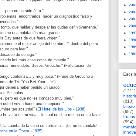
►
200
. pero no ha sido ésta."
►
200
 problemas, encontrarlos, hacer un diagnóstico falso y
►
200
uivocados."
►
200
 tonto, que hablar y despejar las dudas definitivamente."
denme una habitación mas grande."
►
199
is Day antes de que fuera virgen."
►
199
bablemente el mejor amigo del hombre. Y dentro del perro
►
198
curo para leer."
►
198
desacuerdo contigo."
nzado las más altas cotas de miseria."
arás muriéndote. Besos, Groucho." (Felicitación de
Escrib
 tengo confianza... y muy poca." (Frase de Groucho a
rama de TV "You Bet Your Life")
educ
or debería haber pedido un jurado."
(1211)
sus Películas:
histori
ros, pero es que no les conozco muy bien."
(810)
on usted voy a hacer una escepción."
bilbao
umbre tan absurda!" (
El Hotel de los Líos - 1938
)
(687)
e he visto en mi vida... lo cual no dice mucho en su favor."
trucos
(594)
!, la cuenta de la cena es carísima... ¡Es un escándalo!...
metáf
che en la Ópera - 1935
)
innova