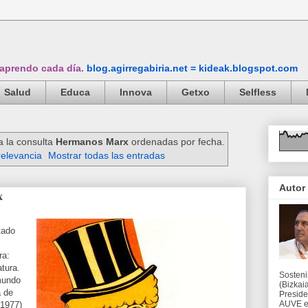
 aprendo cada día.
blog.agirregabiria.net = kideak.blogspot.com
Salud
Educa
Innova
Getxo
Selfless
a la consulta
Hermanos Marx
ordenadas por fecha.
relevancia
Mostrar todas las entradas
Autor
x
tado
ra:
tura.
Sosteni
mundo
(Bizkaia
a de
Preside
AUVE en
 1977)