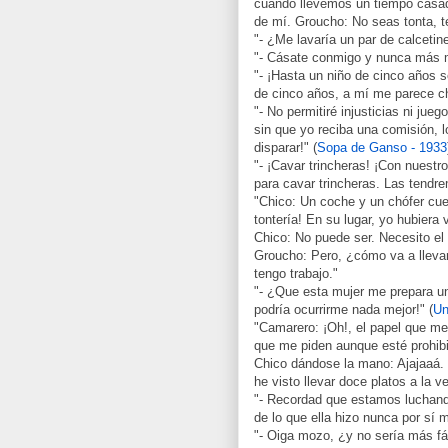
cuando llevemos un tiempo casad
de mí. Groucho: No seas tonta, t
"- ¿Me lavaría un par de calcetin
"- Cásate conmigo y nunca más mi
"- ¡Hasta un niño de cinco años s
de cinco años, a mí me parece ch
"- No permitiré injusticias ni jueg
sin que yo reciba una comisión, 
disparar!" (
Sopa de Ganso - 1933
"- ¡Cavar trincheras! ¡Con nue
para cavar trincheras. Las tendr
"Chico: Un coche y un chófer cu
tontería! En su lugar, yo hubiera
Chico: No puede ser. Necesito el 
Groucho: Pero, ¿cómo va a llevar
tengo trabajo."
"- ¿Que esta mujer me prepara una
podría ocurrirme nada mejor!" (
Un
"Camarero: ¡Oh!, el papel que me 
que me piden aunque esté prohibi
Chico dándose la mano: Ajajaaá. D
he visto llevar doce platos a la ve
"- Recordad que estamos luchand
de lo que ella hizo nunca por sí 
"- Oiga mozo, ¿y no sería más fác