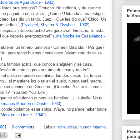
stoleros de Agua Dulce - 1931
)
 listos sus testigos? Groucho: No señoría, y de eso me
Premi
yo he pagado a ocho. Juez: ¿Cómo? Untando a los testigos,
la As
laro. Les dio un tanto. Juez: ¿Que les dio qué? Chico: Un
ue pedían." (
Flywheel, Shyster & Flywheel - 1932
)
mi esposa. ¡Debería usted avergonzarse! Groucho: Si esta
l que debería avergonzarse!" (
Una Noche en Casablanca -
ombre en un letrero luminoso? Carmen Miranda: ¿Por qué?
 No, pero tengo buenas conexiones (alzamiento de cejas
)
na famosa actriz, que conoce a alguien y se casa.
ofesión de estrella para ser ama de casa y madre?
en el suelo se pueden combinar las dos cosas. Es lo que
... si mantiene los pies en el suelo, nunca será madre...
ilencio sonriente de Groucho...)Groucho: A esto lo llaman
de TV "You Bet Your Life")
e no sólo tienen curvas las botellas... ¡Lulubelle! No te
ermanos Marx en el Oeste - 1940
)
io donde podamos estar solos. ¡Vaya, no parece haber nadie
Marx en el Oeste - 1940
)
2001
0 comments
Labels:
cine
,
citas
,
humor
,
ingenio
,
Premi
para 