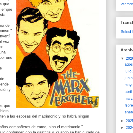
os que
Ver todo
siempre
ésta
Transl
bra de
canso."
Select
nvertí
al vez
he
Archi
 una
por uno
▼
202
agos
le
juli
juni
nte
iende
may
ción y
abri
marz
febr
os que
ubiera
ener
ten a las esposas del matrimonio y no habrá ningún
►
202
xtraños compañeros de cama, sino el matrimonio."
►
202
lo confunden con la gastritis y, cuando se han curado de