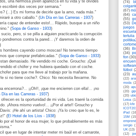
os, una hermosa joven aparezca en tu vida y te olvides
(74)
b
colgant
e escribiré dos veces por semana."
(67)
mó
es? (...) Es mi forma de decirle que la amo, nada más."
(64)
c
raré a otro caballo." (
Un Día en las Carreras - 1937
)
(55)
go
ería capaz de entender esto!... Rápido, busque a un niño
(53)
De
juegos
ino." (
Sopa de Ganso - 1933
)
escuela
o sucio, pero, si se pilla a alguien practicando la corrupción
tertulia
lo pondremos contra la pared... ¡Y daremos la orden de
politik
cortome
)
(36)
Bi
stros hombres cayendo como moscas! No tenemos tiempo
(34)
po
emos que comprar prefabricadas." (
Sopa de Ganso - 1933
)
fon
(30)
estan demasiado. He vendido mi coche. Groucho: ¡Qué
encuen
softwar
 vendido el chófer y me hubiera quedado con el coche.
fútbol
(
chofer para que me lleve al trabajo por la mañana.
(23)
au
le si no tiene coche?. Chico: No necesita llevarme. No
(22)
ara
moda
(
(20)
apu
 encerrona?... ¡¡Oh!!, ¡que me encierren con ella!... ¡no
(20)
gi
 Día en las Carreras - 1937
)
(20)
ubi
ofrecen es la oportunidad de mi vida. Les traeré la comida
Leioa
(1
(17)
kfe
do. ¡Ahora mismo vuelvo!... ¡¡Por el arte!! Groucho y
ICOT20
avis: ¡He ahí un artista! Chico: ¡Ya lo creo que lo es, le
iPad
(1
z!" (
El Hotel de los Líos - 1938
)
15M
(15
emprend
o por el honor de esa mujer, lo que probablemente es más
sergio
(
misma."
UK
(13)
il que en lugar de intentar meter mi baúl en el camarote,
(12)
jo