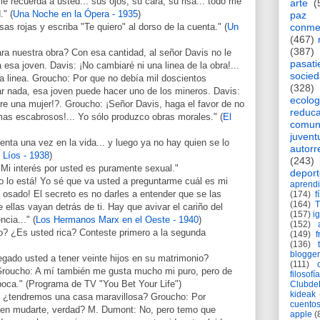
 recuerda a usted... sus ojos, su cara, su risa... todo me
arte
(
." (
Una Noche en la Ópera - 1935
)
paz
conme
sas rojas y escriba "Te quiero" al dorso de la cuenta." (
Un
(467)
(387)
ra nuestra obra? Con esa cantidad, al señor Davis no le
pasat
a esa joven. Davis: ¡No cambiaré ni una linea de la obra!...
socie
 linea. Groucho: Por que no debía mil doscientos
(328)
ar nada, esa joven puede hacer uno de los mineros. Davis:
ecolog
e una mujer!?. Groucho: ¡Señor Davis, haga el favor de no
reduca
mas escabrosos!... Yo sólo produzco obras morales." (
El
comun
juvent
enta una vez en la vida... y luego ya no hay quien se lo
autorr
s Líos - 1938
)
(243)
 Mi interés por usted es puramente sexual."
deport
no lo está! Yo sé que va usted a preguntarme cuál es mi
aprendi
is osado! El secreto es no darles a entender que se las
(174)
f
(164)
e ellas vayan detrás de ti. Hay que avivar el cariño del
(157)
i
ncia..." (
Los Hermanos Marx en el Oeste - 1940
)
(152)
o? ¿Es usted rica? Conteste primero a la segunda
(149)
f
(136)
blogger
gado usted a tener veinte hijos en su matrimonio?
(111)
roucho: A mí también me gusta mucho mi puro, pero de
filosofía
oca." (Programa de TV "You Bet Your Life")
Clubd
kideak
, ¿tendremos una casa maravillosa? Groucho: Por
cuento
 en mudarte, verdad? M. Dumont: No, pero temo que
apple
(