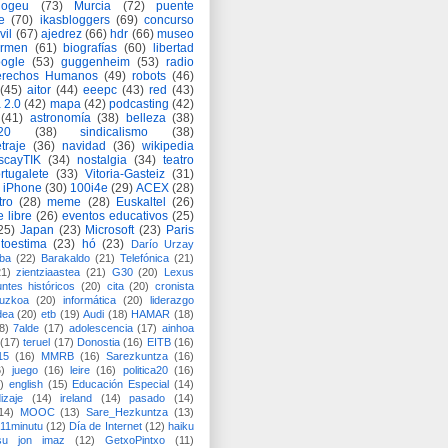
logeu
(73)
Murcia
(72)
puente
e
(70)
ikasbloggers
(69)
concurso
vil
(67)
ajedrez
(66)
hdr
(66)
museo
armen
(61)
biografías
(60)
libertad
ogle
(53)
guggenheim
(53)
radio
rechos Humanos
(49)
robots
(46)
(45)
aitor
(44)
eeepc
(43)
red
(43)
 2.0
(42)
mapa
(42)
podcasting
(42)
(41)
astronomía
(38)
belleza
(38)
a20
(38)
sindicalismo
(38)
traje
(36)
navidad
(36)
wikipedia
scayTIK
(34)
nostalgia
(34)
teatro
rtugalete
(33)
Vitoria-Gasteiz
(31)
iPhone
(30)
100i4e
(29)
ACEX
(28)
tro
(28)
meme
(28)
Euskaltel
(26)
e libre
(26)
eventos educativos
(25)
25)
Japan
(23)
Microsoft
(23)
Paris
toestima
(23)
hó
(23)
Darío Urzay
ba
(22)
Barakaldo
(21)
Telefónica
(21)
21)
zientziaastea
(21)
G30
(20)
Lexus
ntes históricos
(20)
cita
(20)
cronista
puzkoa
(20)
informática
(20)
liderazgo
dea
(20)
etb
(19)
Audi
(18)
HAMAR
(18)
8)
7alde
(17)
adolescencia
(17)
ainhoa
(17)
teruel
(17)
Donostia
(16)
EITB
(16)
15
(16)
MMRB
(16)
Sarezkuntza
(16)
6)
juego
(16)
leire
(16)
politica20
(16)
)
english
(15)
Educación Especial
(14)
izaje
(14)
ireland
(14)
pasado
(14)
14)
MOOC
(13)
Sare_Hezkuntza
(13)
11minutu
(12)
Día de Internet
(12)
haiku
su jon imaz
(12)
GetxoPintxo
(11)