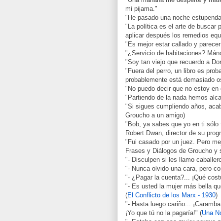
mi pijama."
"He pasado una noche estupenda..
"La política es el arte de buscar
aplicar después los remedios eq
"Es mejor estar callado y parecer
"¿Servicio de habitaciones? Mán
"Soy tan viejo que recuerdo a Dor
"Fuera del perro, un libro es pro
probablemente está demasiado os
"No puedo decir que no estoy en 
"Partiendo de la nada hemos alca
"Si sigues cumpliendo años, acab
Groucho a un amigo)
"Bob, ya sabes que yo en ti sólo
Robert Dwan, director de su prog
"Fui casado por un juez. Pero mej
Frases y Diálogos de Groucho y 
"- Disculpen si les llamo caballe
"- Nunca olvido una cara, pero c
"- ¿Pagar la cuenta?... ¡Qué cost
"- Es usted la mujer más bella qu
(
El Conflicto de los Marx - 1930
)
"- Hasta luego cariño... ¡Caramba
¡Yo que tú no la pagaría!" (
Una No