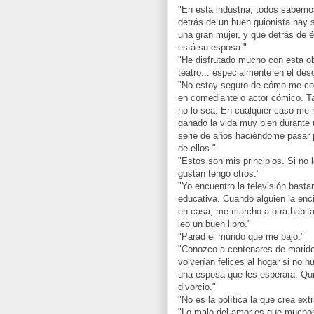
"En esta industria, todos sabem
detrás de un buen guionista hay 
una gran mujer, y que detrás de 
está su esposa."
"He disfrutado mucho con esta o
teatro... especialmente en el des
"No estoy seguro de cómo me co
en comediante o actor cómico. T
no lo sea. En cualquier caso me 
ganado la vida muy bien durante
serie de años haciéndome pasar 
de ellos."
"Estos son mis principios. Si no 
gustan tengo otros."
"Yo encuentro la televisión basta
educativa. Cuando alguien la enc
en casa, me marcho a otra habita
leo un buen libro."
"Parad el mundo que me bajo."
"Conozco a centenares de marid
volverían felices al hogar si no h
una esposa que les esperara. Qui
divorcio."
"No es la política la que crea e
"Lo malo del amor es que muchos 