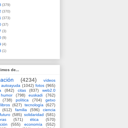
3
(379)
2
(370)
1
(373)
0
(37)
7
(3)
0
(9)
9
(4)
3
(1)
imos de...
ación
(4234)
vídeos
autoayuda
(1042)
fotos
(965)
a
(842)
citas
(837)
web2.0
humor
(798)
euskadi
(762)
(738)
política
(704)
getxo
libros
(627)
tecnología
(627)
(612)
familia
(596)
ciencia
futuro
(585)
solidaridad
(581)
oras
(571)
ética
(570)
ción
(555)
economía
(552)