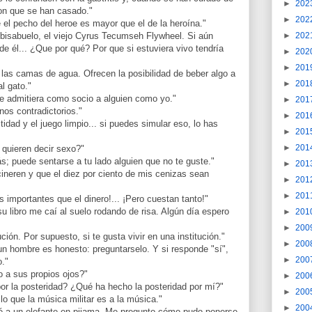
►
202
con que se han casado."
►
202
 el pecho del heroe es mayor que el de la heroína."
►
202
 bisabuelo, el viejo Cyrus Tecumseh Flywheel. Si aún
 de él... ¿Que por qué? Por que si estuviera vivo tendría
►
202
►
201
las camas de agua. Ofrecen la posibilidad de beber algo a
►
201
l gato."
e admitiera como socio a alguien como yo."
►
201
inos contradictorios."
►
201
tidad y el juego limpio... si puedes simular eso, lo has
►
201
►
201
quieren decir sexo?"
ás; puede sentarse a tu lado alguien que no te guste."
►
201
neren y que el diez por ciento de mis cenizas sean
►
201
►
201
 importantes que el dinero!... ¡Pero cuestan tanto!"
 libro me caí al suelo rodando de risa. Algún día espero
►
201
►
200
ción. Por supuesto, si te gusta vivir en una institución."
►
200
un hombre es honesto: preguntarselo. Y si responde "sí",
►
200
."
o a sus propios ojos?"
►
200
r la posteridad? ¿Qué ha hecho la posteridad por mí?"
►
200
ia lo que la música militar es a la música."
►
200
 a un elefante en pijama. Me pregunto cómo pudo ponerse