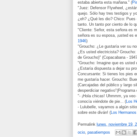
estaba abierta esta mañana." (
Pi
"Juez: Defensor Flywheel, ¿están
quejo. Sólo hay tres testigos y 
¿eh? ¿Qué les dio? Chico: Pues c
tanto. Un tanto por ciento de lo q
"Cliente: Señor, esta señora es 
señora es su esposa, ¡usted es e
1946
)
"Groucho: ¿Le gustaría ver su n
¿Es usted electricista? Groucho:
de Groucho)" (Copacabana - 1947
"Groucho: Imagine que es usted u
¿Estaría dispuesta a dejar su pr
Concursante: Si tienes los pies 
me gustaría hacer. Groucho: Bueno
(Carcajadas del público y largo s
desperdiciar negativo"(Programa 
"- ¡Hola chicas! Uhmmm, ya veo qu
conocía viéndote de pie... (
Los H
- Lulubelle, vayamos a algún sit
sobre este diván! (
Los Hermanos 
Permalink
lunes, noviembre 19, 
ocio
,
pasatiempos