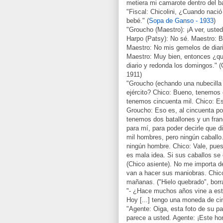
metiera mi camarote dentro del ba
"Fiscal: Chicolini, ¿Cuando naci
bebé." (
Sopa de Ganso - 1933
)
"Groucho (Maestro): ¡A ver, uste
Harpo (Patsy): No sé. Maestro: 
Maestro: No mis gemelos de diari
Maestro: Muy bien, entonces ¿qu
diario y redonda los domingos." (O
1911)
"Groucho (echando una nubecilla
ejército? Chico: Bueno, tenemos 
tenemos cincuenta mil. Chico: Es
Groucho: Eso es, al cincuenta po
tenemos dos batallones y un fran
para mí, para poder decirle que 
mil hombres, pero ningún caballo
ningún hombre. Chico: Vale, pue
es mala idea. Si sus caballos se
(Chico asiente). No me importa d
van a hacer sus maniobras. Chic
mañanas. ("Hielo quebrado", borr
"- ¿Hace muchos años vine a este
Hoy [...] tengo una moneda de cin
"Agente: Oiga, esta foto de su p
parece a usted. Agente: ¡Este ho