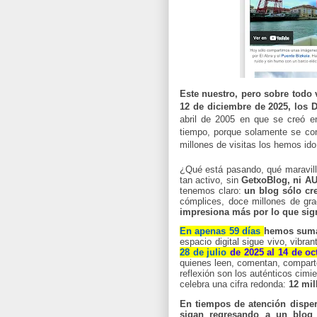
Este nuestro, pero sobre todo 
12 de diciembre de 2025, los
D
abril de 2005 en que se creó e
tiempo, porque solamente se con
millones de visitas los hemos id
¿Qué está pasando, qué maravill
tan activo, sin
GetxoBlog, ni A
tenemos claro:
un blog sólo cre
cómplices, doce millones de gr
impresiona más por lo que sign
En apenas 59 días
hemos suma
espacio digital sigue vivo, vibra
28 de julio
de 2025 al 14 de oc
quienes leen, comentan, comparte
reflexión son los auténticos cim
celebra una cifra redonda:
12 mil
En tiempos de atención disper
sigan regresando a un blog