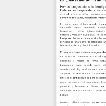
comparte es una semilla de h
Hemos preguntado a la
Inteli
Esta es su respuesta:
El crecimi
dedicado a la educación como
blog.agirr
contenido relevante, constancia intelect
En primer lugar, el blog aborda
temas
educación, ciencia, tecnología, inteligenc
longevidad o cultura digital— tratado
histórico y vocación divulgativa. No se l
interpreta
, las conecta entre sí y las ex
convierte en una fuente de referencia t
lectores inquietos y bien informados.
En segundo lugar, destaca la
regularida
La publicación constante durante años ge
audiencia y mejora de forma natur
buscadores. Cada entrada suma valo
completo del blog funciona como una
b
atrayendo lectores nuevos a contenido
clave es el
estilo
: riguroso pero accesible
crítico sin caer en el dogmatismo. Ese 
potencial y favorece la difusión en 
educativos, donde los textos se comparte
debate.
Asimismo, el blog mantiene una
voz pers