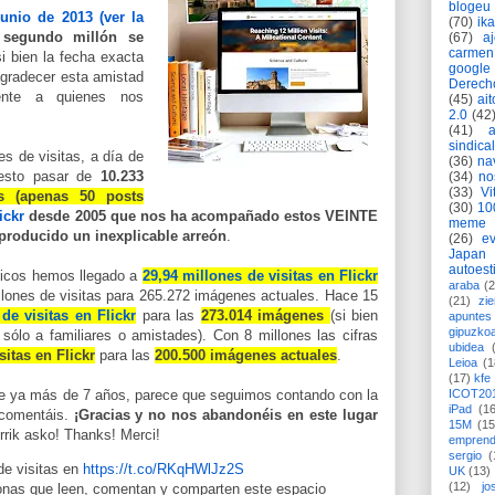
blogeu
junio de 2013 (ver la
(70)
ik
 segundo millón se
(67)
a
carmen
si bien la fecha exacta
google
gradecer esta amistad
Derech
mente a quienes nos
(45)
ait
2.0
(42
(41)
sindica
es de visitas, a día de
(36)
na
uesto pasar de
10.233
(34)
no
(33)
Vi
as (apenas 50 posts
(30)
10
ickr
desde 2005 que nos ha acompañado estos VEINTE
meme
roducido un inexplicable arreón
.
(26)
ev
Japan
autoest
icos hemos llegado a
29,94 millones de visitas en Flickr
araba
(2
llones de visitas para 265.272 imágenes actuales. Hace 15
(21)
zie
de visitas en Flickr
para las
273.014 imágenes
(si bien
apuntes 
gipuzko
sólo a familiares o amistades). Con 8 millones las cifras
ubidea
sitas en Flickr
para las
200.500 imágenes actuales
.
Leioa
(1
(17)
kfe
ICOT20
ace ya más de 7 años, parece que seguimos contando con la
iPad
(1
 comentáis.
¡Gracias y no nos abandonéis en este lugar
15M
(15
rrik asko! Thanks! Merci!
emprend
sergio
(
de visitas en
https://t.co/RKqHWlJz2S
UK
(13)
(12)
jo
sonas que leen, comentan y comparten este espacio