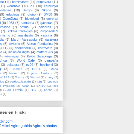
one
(11)
berrimaster
(11)
primavera
(11)
(11)
wearable
(11)
IoT
(10)
catalunya
me-lapse
(10)
Sargoi
(9)
Skené
(9)
(9)
edublogs
(9)
otoño
(9)
BM30
(8)
)
OpenData
(8)
bicycloud
(8)
goverati
i
(8)
1953
(7)
cantabria
(7)
gaviotas
(7)
uralidad
(7)
nexus
(7)
palabras
(7)
(7)
Bizkaia Creaktiva
(6)
PurposedES
entismo
(6)
manifiesto
(6)
vaticina
(6)
dia
(5)
Martín Varsavsky
(5)
cartelera
ss
(5)
invierno
(5)
Azkue Fundazioa
(4)
4)
LG
(4)
abecedario
(4)
entrevista
(4)
to
(4)
inclusión digital
(4)
matters2us
(4)
4)
wikimapia
(4)
Koldo Saratxaga
(3)
frica
(3)
World Cafe
(3)
campaña
(3)
colabora
(3)
ev09
(3)
heziberri
(3)
g
(3)
Beatles
(2)
GBBT
(2)
Mario
i
(2)
Nissan
(2)
Objetivo Euskadi
(2)
ón1983
(2)
Toyota
(2)
Xiaomi
(2)
covey
(2)
ias
(2)
geolocalización
(2)
irán
(2)
segway
e invaders
(2)
Aylan
(1)
EKIZU
(1)
Illes
(1)
San Fermín
(1)
TGV
(1)
becas
(1)
es
(1)
nes en Flickr
ick
r
.com
f
Mikel Agirregabiria Agirre's photos