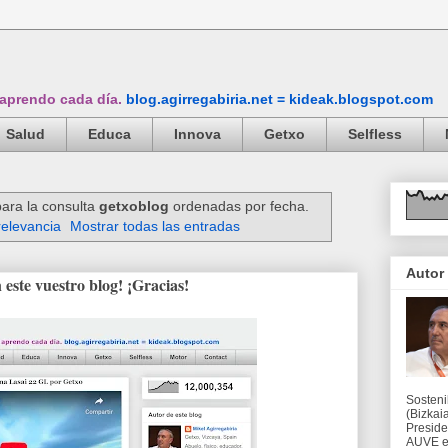
 aprendo cada día.
blog.agirregabiria.net = kideak.blogspot.com
Salud
Educa
Innova
Getxo
Selfless
ara la consulta
getxoblog
ordenadas por fecha.
relevancia
Mostrar todas las entradas
Autor
 este vuestro blog! ¡Gracias!
Sosteni
(Bizkaia
Preside
AUVE en