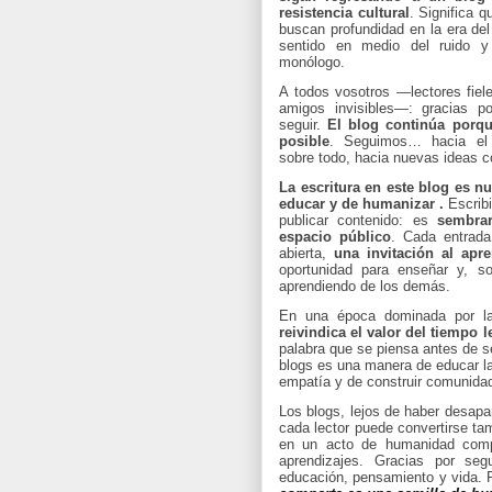
resistencia cultural
. Significa 
buscan profundidad en la era del
sentido en medio del ruido y
monólogo.
A todos vosotros —lectores fiele
amigos invisibles—:
gracias po
seguir.
El blog continúa porqu
posible
.
Seguimos… hacia el 
sobre todo, hacia nuevas ideas c
La escritura en este blog es n
educar y de humanizar .
Escrib
publicar contenido: es
sembra
espacio público
. Cada entrad
abierta,
una invitación al apre
oportunidad para enseñar y, so
aprendiendo de los demás.
En una época dominada por l
reivindica el valor del tiempo l
palabra que se piensa antes de se
blogs es una manera de educar la
empatía y de construir comunidad
Los blogs, lejos de haber desapa
cada lector puede convertirse ta
en un acto de humanidad comp
aprendizajes.
Gracias por segu
educación, pensamiento y vida. F