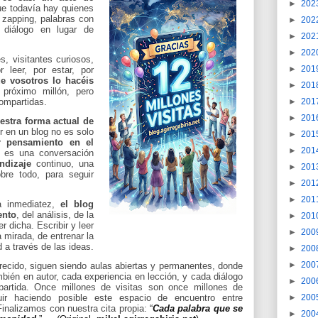
►
202
que todavía hay quienes
 zapping, palabras con
►
202
 diálogo en lugar de
►
202
►
202
s, visitantes curiosos,
►
201
r leer, por estar, por
e vosotros lo hacéis
►
201
próximo millón, pero
►
201
ompartidas.
►
201
uestra forma actual de
ir en un blog no es solo
►
201
r pensamiento en el
►
201
a es una conversación
ndizaje
continuo, una
►
201
bre todo, para seguir
►
201
►
201
a inmediatez,
el blog
ento
, del análisis, de la
►
201
r dicha. Escribir y leer
►
200
 mirada, de entrenar la
 a través de las ideas.
►
200
►
200
recido, siguen siendo aulas abiertas y permanentes, donde
mbién en autor, cada experiencia en lección, y cada diálogo
►
200
artida.
Once millones de visitas son once millones de
►
200
ir haciendo posibl
e este espacio de encuentro entre
inalizamos con nuestra cita propia:
“
Cada palabra que se
►
200