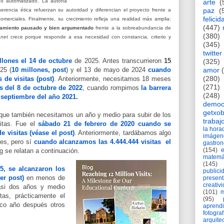
arte
(
o automatizado. La autoría
paz
(
oherencia ética refuerzan su autoridad y diferencian el proyecto frente a
felicid
comerciales.
Finalmente, su crecimiento refleja una realidad más amplia:
(447)
amiento pausado y bien argumentado
frente a la sobreabundancia de
(380)
.net
crece porque responde a esa necesidad con constancia, criterio y
(345)
twitter
llones el 14 de octubre
de 2025. Antes transcurrieron
15
(325)
amor
25 (
10 millones, post
) y el 13
de mayo de 2024
cuando
(280)
de visitas (post)
. Anteriormente, necesitamos 18 meses
(271)
 del 8 de octubre de 2022
, cuando rompimos
la barrera
(248)
 septiembre del año 2021
.
democ
getxob
 que también necesitamos un año y medio para subir de los
trabaj
itas. F
ue el
sábado 21 de febrero de 2020 cuando se
la hor
 visitas (véase el post)
. Anteriormente, tardábamos algo
imágen
es, pero sí
cuando alcanzamos las 4.444.444 visitas el
gastro
(154)
og se relatan a continuación.
matemá
(145)
5, se alcanzaron los
publici
er post)
en menos de
present
creativ
asi dos años y medio
(101)
m
tas, prácticamente el
(95)
nco año después otros
aprend
fotograf
arquite