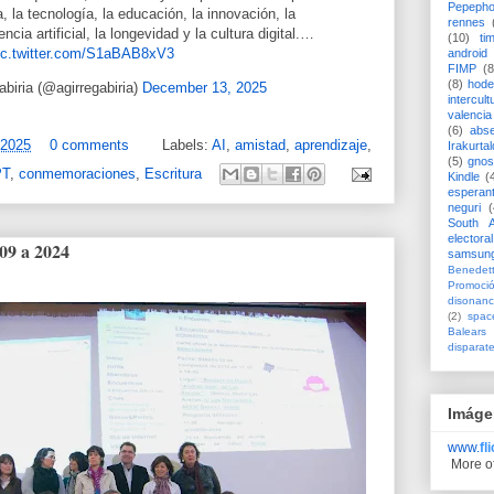
Pepeph
, la tecnología, la educación, la innovación, la
rennes
gencia artificial, la longevidad y la cultura digital.…
(10)
ti
ic.twitter.com/S1aBAB8xV3
android
FIMP
(8
(8)
hode
biria (@agirregabiria)
December 13, 2025
intercult
valencia
(6)
abs
 2025
0 comments
Labels:
AI
,
amistad
,
aprendizaje
,
Irakurtal
(5)
gno
PT
,
conmemoraciones
,
Escritura
Kindle
(
esperan
neguri
(
South A
electoral
009 a 2024
samsun
Benedett
Promoci
disonanc
(2)
spac
Balears
disparat
Imáge
www.
fl
More o