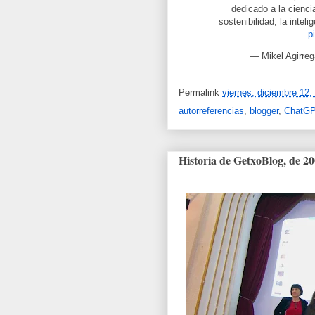
dedicado a la ciencia
sostenibilidad, la inteli
p
— Mikel Agirrega
Permalink
viernes, diciembre 12,
autorreferencias
,
blogger
,
ChatG
Historia de GetxoBlog, de 2