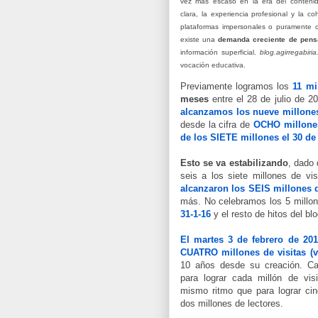
vez más escaso en la era del contenid
clara, la experiencia profesional y la c
plataformas impersonales o puramente 
existe una
demanda creciente de pens
información superficial.
blog.agirregabiria
vocación educativa.
Previamente logramos los
11 mi
meses
entre el 28 de julio de 20
alcanzamos los nueve millones 
desde la cifra de
OCHO millones
de los SIETE millones el 30 de
Esto se va estabilizando
, dado
seis a los siete millones de vis
alcanzaron los SEIS millones de
más.
No celebramos los 5 millon
31-1-16
y el resto de hitos del bl
El martes 3 de febrero de 201
CUATRO millones de visitas (v
10 años desde su creación. C
para lograr cada millón de visi
mismo ritmo que para lograr ci
dos millones de lectores.