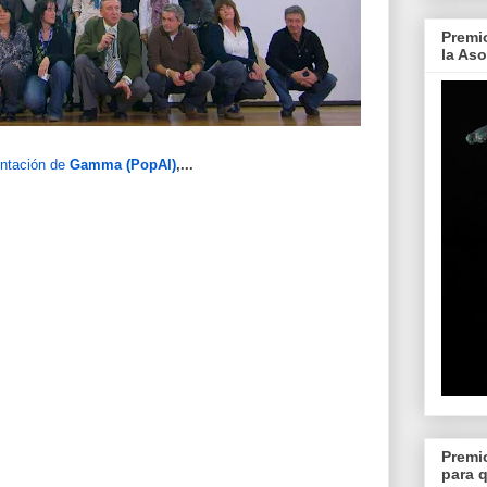
Premi
la As
ntación de
Gamma (PopAI)
,...
Premi
para 