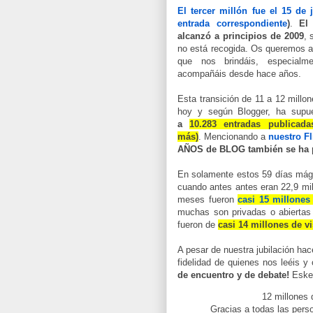
El tercer millón fue el 15 de 
entrada correspondiente
)
.
El
alcanzó a principios de 2009
, 
no está recogida. Os queremos a
que nos brindáis, especial
acompañáis desde hace años.
Esta transición de 11 a 12 millon
hoy y según Blogger, ha sup
a
10.283 entradas publicad
más)
. Mencionando a
nuestro Fl
AÑOS de BLOG también se ha p
En solamente estos 59 días mág
cuando antes antes eran 22,9 mi
meses fueron
casi 15 millones 
muchas son privadas o abiertas 
fueron de
casi 14 millones de vi
A pesar de nuestra jubilación h
fidelidad de quienes nos leéis y
de encuentro y de debate!
Eske
12 millones 
Gracias a todas las per