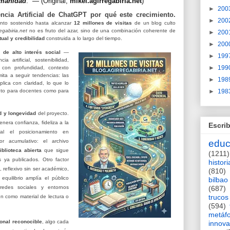
umanidad
.” — (Original,
mikel.agirregabiria.net
)
►
200
gencia Artificial de ChatGPT por qué este crecimiento.
►
200
ento sostenido hasta alcanzar
12 millones de visitas
de un blog culto
egabiria.net
no es fruto del azar, sino de una combinación coherente de
►
200
ual y credibilidad
construida a lo largo del tiempo.
►
200
 de alto interés social
—
►
199
ia artificial, sostenibilidad,
►
199
s con profundidad, contexto
imita a seguir tendencias: las
►
198
plica con claridad, lo que lo
►
198
anto para docentes como para
d y longevidad
del proyecto.
nera confianza, fideliza a la
Escrib
al el posicionamiento en
educ
r acumulativo: el archivo
iblioteca abierta
que sigue
(1211)
s ya publicados.
Otro factor
histori
, reflexivo sin ser académico,
(810)
equilibrio amplía el público
bilbao
(687)
redes sociales y entornos
trucos
n como material de lectura o
(594)
metáf
onal reconocible
, algo cada
innova