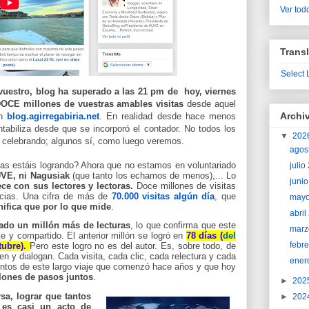
Ver todo
Transl
Select
vuestro, blog ha superado a las 21 pm de hoy, viernes
OCE millones de vuestras amables visitas
desde aquel
Archi
n
blog.agirregabiria.net
. En realidad desde hace menos
tabiliza desde que se incorporó el contador.
No todos los
▼
202
o celebrando; algunos sí, como luego veremos.
agos
as estáis logrando? Ahora que no estamos en voluntariado
juli
UVE, ni Nagusiak
(que tanto los echamos de menos),... Lo
juni
ce con sus lectores y lectoras.
Doce millones de visitas
acias. Una cifra de más de
70.000 visitas algún día
, que
may
ifica que por lo que mide
.
abri
do un millón más de lecturas
, lo que confirma que este
marz
nte y compartido. El anterior millón se logró en
78 días (
del
febr
tubre).
Pero este logro no es del autor. Es, sobre todo, de
n y dialogan. Cada visita, cada clic, cada relectura y cada
ener
ientos de este largo viaje que comenzó hace años y que hoy
lones de pasos juntos
.
►
202
sa, lograr que tantos
►
202
 es casi un acto de