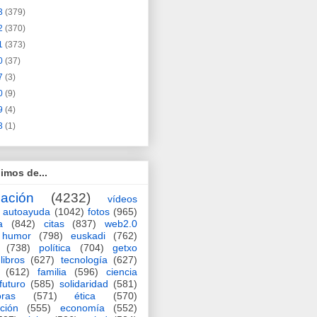
3
(379)
2
(370)
1
(373)
0
(37)
7
(3)
0
(9)
9
(4)
3
(1)
imos de...
ación
(4232)
vídeos
autoayuda
(1042)
fotos
(965)
a
(842)
citas
(837)
web2.0
humor
(798)
euskadi
(762)
(738)
política
(704)
getxo
libros
(627)
tecnología
(627)
(612)
familia
(596)
ciencia
futuro
(585)
solidaridad
(581)
oras
(571)
ética
(570)
ción
(555)
economía
(552)