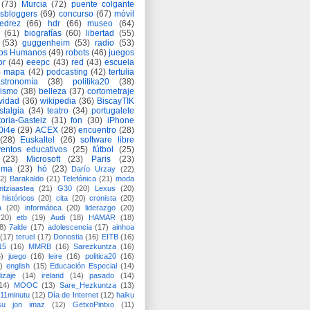
(73)
Murcia
(72)
puente colgante
asbloggers
(69)
concurso
(67)
móvil
jedrez
(66)
hdr
(66)
museo
(64)
(61)
biografías
(60)
libertad
(55)
(53)
guggenheim
(53)
radio
(53)
os Humanos
(49)
robots
(46)
juegos
or
(44)
eeepc
(43)
red
(43)
escuela
)
mapa
(42)
podcasting
(42)
tertulia
astronomía
(38)
politika20
(38)
lismo
(38)
belleza
(37)
cortometraje
vidad
(36)
wikipedia
(36)
BiscayTIK
stalgia
(34)
teatro
(34)
portugalete
toria-Gasteiz
(31)
fon
(30)
iPhone
0i4e
(29)
ACEX
(28)
encuentro
(28)
(28)
Euskaltel
(26)
software libre
entos educativos
(25)
fútbol
(25)
(23)
Microsoft
(23)
Paris
(23)
ima
(23)
hó
(23)
Darío Urzay
(22)
2)
Barakaldo
(21)
Telefónica
(21)
moda
ntziaastea
(21)
G30
(20)
Lexus
(20)
históricos
(20)
cita
(20)
cronista
(20)
a
(20)
informática
(20)
liderazgo
(20)
(20)
etb
(19)
Audi
(18)
HAMAR
(18)
8)
7alde
(17)
adolescencia
(17)
ainhoa
(17)
teruel
(17)
Donostia
(16)
EITB
(16)
15
(16)
MMRB
(16)
Sarezkuntza
(16)
6)
juego
(16)
leire
(16)
politica20
(16)
)
english
(15)
Educación Especial
(14)
izaje
(14)
ireland
(14)
pasado
(14)
14)
MOOC
(13)
Sare_Hezkuntza
(13)
11minutu
(12)
Día de Internet
(12)
haiku
su jon imaz
(12)
GetxoPintxo
(11)