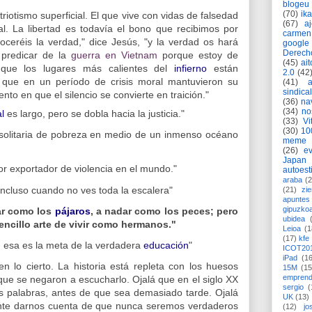
blogeu
(70)
ik
triotismo superficial. El que vive con vidas de falsedad
(67)
a
ual. La libertad es todavía el bono que recibimos por
carmen
oceréis la verdad," dice Jesús, "y la verdad os hará
google
Derech
o predicar de la
guerra en Vietnam
porque estoy de
(45)
ait
que los lugares más calientes del
infierno
están
2.0
(42
 que en un período de crisis moral mantuvieron su
(41)
sindica
to en que el silencio se convierte en traición."
(36)
na
(34)
no
l
es largo, pero se dobla hacia la justicia."
(33)
Vi
(30)
10
a solitaria de pobreza en medio de un inmenso océano
meme
(26)
ev
Japan
r exportador de violencia en el mundo."
autoest
araba
(2
 incluso cuando no ves toda la escalera"
(21)
zie
apuntes 
gipuzko
ar como los
pájaros
, a nadar como los peces; pero
ubidea
ncillo arte de vivir como hermanos."
Leioa
(1
(17)
kfe
 esa es la meta de la verdadera
educación
"
ICOT20
iPad
(1
 lo cierto. La historia está repleta con los huesos
15M
(15
emprend
ue se negaron a escucharlo. Ojalá que en el siglo XX
sergio
(
 palabras, antes de que sea demasiado tarde. Ojalá
UK
(13)
e darnos cuenta de que nunca seremos verdaderos
(12)
jo