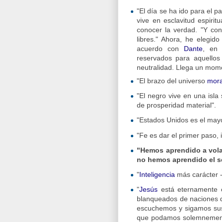
"El día se ha ido para el pa
vive en esclavitud espirit
conocer la verdad. "Y con
libres." Ahora, he elegid
acuerdo con
Dante
, en 
reservados para aquellos
neutralidad. Llega un momen
"El brazo del universo
mora
"El negro vive en una isl
de prosperidad material".
"Estados Unidos es el mayo
"Fe es dar el primer paso,
"Hemos aprendido a vol
no hemos aprendido el se
"
Inteligencia
más carácter -
"
Jesús
está eternamente en
blanqueados de naciones q
escuchemos y sigamos sus
que podamos solemnement