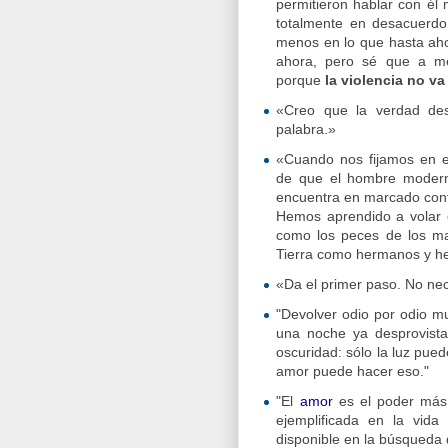
permitieron hablar con él 
totalmente en desacuerdo 
menos en lo que hasta aho
ahora, pero sé que a m
porque
la violencia no v
«Creo que la verdad des
palabra.»
«Cuando nos fijamos en e
de que el hombre moderno
encuentra en marcado contr
Hemos aprendido a volar 
como los peces de los ma
Tierra como hermanos y h
«Da el primer paso. No nec
"Devolver odio por odio mu
una noche ya desprovista
oscuridad: sólo la luz pued
amor puede hacer eso."
"El
amor
es el poder más 
ejemplificada en la vid
disponible en la búsqueda