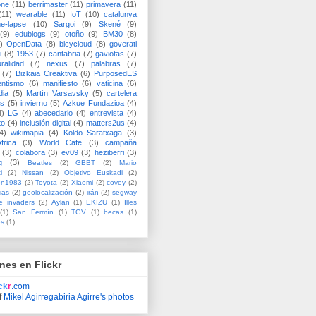
one
(11)
berrimaster
(11)
primavera
(11)
(11)
wearable
(11)
IoT
(10)
catalunya
me-lapse
(10)
Sargoi
(9)
Skené
(9)
(9)
edublogs
(9)
otoño
(9)
BM30
(8)
)
OpenData
(8)
bicycloud
(8)
goverati
i
(8)
1953
(7)
cantabria
(7)
gaviotas
(7)
uralidad
(7)
nexus
(7)
palabras
(7)
(7)
Bizkaia Creaktiva
(6)
PurposedES
entismo
(6)
manifiesto
(6)
vaticina
(6)
dia
(5)
Martín Varsavsky
(5)
cartelera
ss
(5)
invierno
(5)
Azkue Fundazioa
(4)
4)
LG
(4)
abecedario
(4)
entrevista
(4)
to
(4)
inclusión digital
(4)
matters2us
(4)
4)
wikimapia
(4)
Koldo Saratxaga
(3)
frica
(3)
World Cafe
(3)
campaña
(3)
colabora
(3)
ev09
(3)
heziberri
(3)
g
(3)
Beatles
(2)
GBBT
(2)
Mario
i
(2)
Nissan
(2)
Objetivo Euskadi
(2)
ón1983
(2)
Toyota
(2)
Xiaomi
(2)
covey
(2)
ias
(2)
geolocalización
(2)
irán
(2)
segway
e invaders
(2)
Aylan
(1)
EKIZU
(1)
Illes
(1)
San Fermín
(1)
TGV
(1)
becas
(1)
es
(1)
nes en Flickr
ick
r
.com
f
Mikel Agirregabiria Agirre's photos