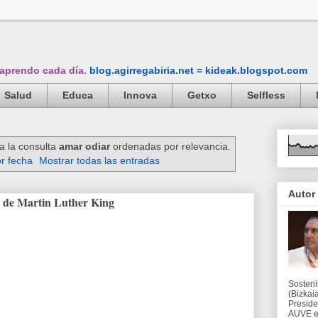
 aprendo cada día.
blog.agirregabiria.net = kideak.blogspot.com
Salud
Educa
Innova
Getxo
Selfless
a la consulta
amar odiar
ordenadas por relevancia.
r fecha
Mostrar todas las entradas
Autor
o de Martin Luther King
Sosteni
(Bizkaia
Preside
AUVE en