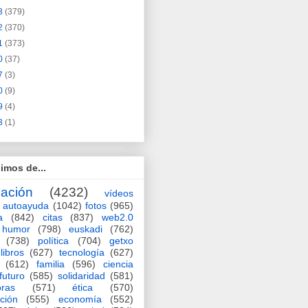
3
(379)
2
(370)
1
(373)
0
(37)
7
(3)
0
(9)
9
(4)
3
(1)
imos de...
ación
(4232)
vídeos
autoayuda
(1042)
fotos
(965)
a
(842)
citas
(837)
web2.0
humor
(798)
euskadi
(762)
(738)
política
(704)
getxo
libros
(627)
tecnología
(627)
(612)
familia
(596)
ciencia
futuro
(585)
solidaridad
(581)
oras
(571)
ética
(570)
ción
(555)
economía
(552)