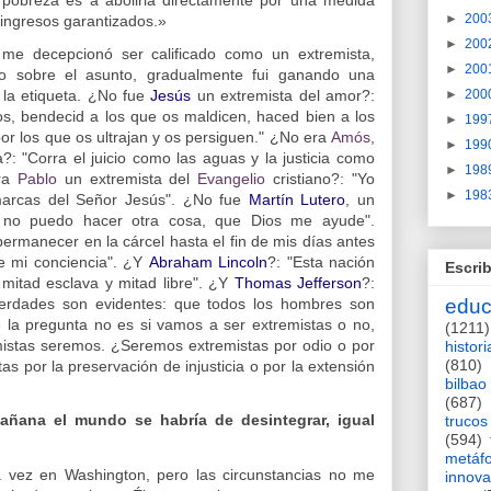
►
200
 ingresos garantizados.»
►
200
me decepcionó ser calificado como un extremista,
►
200
o sobre el asunto, gradualmente fui ganando una
►
200
 la etiqueta. ¿No fue
Jesús
un extremista del amor?:
, bendecid a los que os maldicen, haced bien a los
►
199
or los que os ultrajan y os persiguen." ¿No era
Amós
,
►
199
a?: "Corra el juicio como las aguas y la justicia como
►
198
era
Pablo
un extremista del
Evangelio
cristiano?: "Yo
►
198
marcas del Señor Jesús". ¿No fue
Martín Lutero
, un
y, no puedo hacer otra cosa, que Dios me ayude".
permanecer en la cárcel hasta el fin de mis días antes
e mi conciencia". ¿Y
Abraham Lincoln
?: "Esta nación
Escrib
mitad esclava y mitad libre". ¿Y
Thomas Jefferson
?:
erdades son evidentes: que todos los hombres son
educ
e la pregunta no es si vamos a ser extremistas o no,
(1211)
istas seremos. ¿Seremos extremistas por odio o por
histori
(810)
 por la preservación de injusticia o por la extensión
bilbao
(687)
ñana el mundo se habría de desintegrar, igual
trucos
(594)
metáf
vez en Washington, pero las circunstancias no me
innova