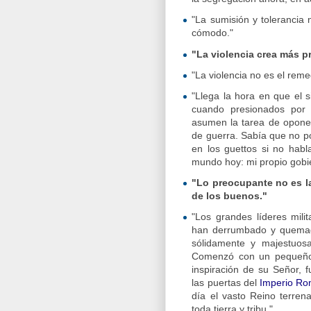
"La sumisión y tolerancia
cómodo."
"La violencia crea más p
"La violencia no es el reme
"Llega la hora en que el s
cuando presionados por 
asumen la tarea de oponer
de guerra. Sabía que no po
en los guettos si no habl
mundo hoy: mi propio gobi
"Lo preocupante no es la
de los buenos."
"Los grandes líderes mili
han derrumbado y quemado
sólidamente y majestuosa
Comenzó con un pequeño 
inspiración de su Señor, 
las puertas del
Imperio R
día el vasto Reino terren
toda tierra y tribu."