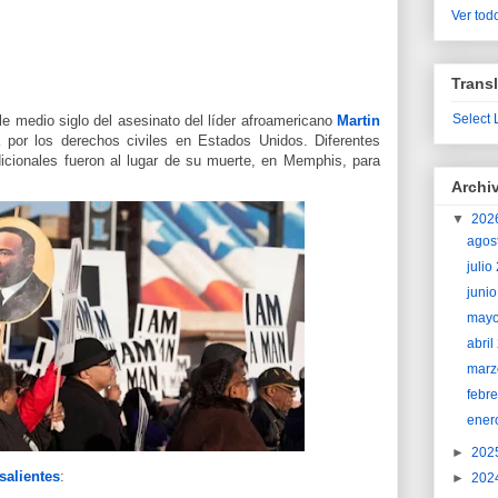
Ver todo
Transl
Select
le medio siglo del asesinato del líder afroamericano
Martin
 por los derechos civiles en Estados Unidos. Diferentes
adicionales fueron al lugar de su muerte, en Memphis, para
Archi
▼
202
agos
juli
juni
may
abri
marz
febr
ener
►
202
salientes
:
►
202