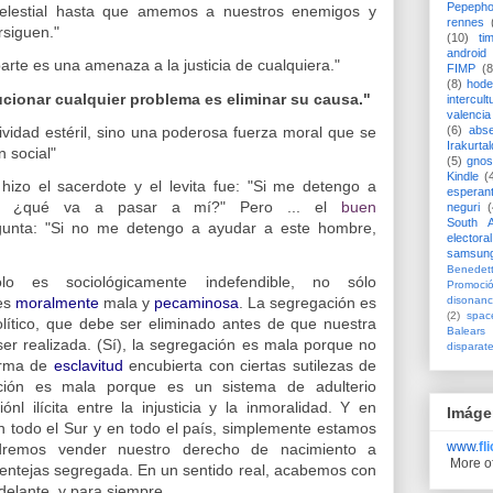
Pepeph
Celestial hasta que amemos a nuestros enemigos y
rennes
rsiguen."
(10)
ti
android
arte es una amenaza a la justicia de cualquiera."
FIMP
(8
(8)
hode
cionar cualquier problema es eliminar su causa."
intercult
valencia
ividad estéril, sino una poderosa fuerza moral que se
(6)
abs
Irakurtal
n social"
(5)
gno
Kindle
(
izo el sacerdote y el levita fue: "Si me detengo a
esperan
e, ¿qué va a pasar a mí?" Pero ... el
buen
neguri
(
South A
egunta: "Si no me detengo a ayudar a este hombre,
electoral
samsun
Benedett
o es sociológicamente indefendible, no sólo
Promoci
es
moralmente
mala y
pecaminosa
. La segregación es
disonanc
(2)
spac
lítico, que debe ser eliminado antes de que nuestra
Balears
er realizada. (Sí), la segregación es mala porque no
disparat
orma de
esclavitud
encubierta con ciertas sutilezas de
ción es mala porque es un sistema de adulterio
nl ilícita entre la injusticia y la inmoralidad. Y en
Imáge
 todo el Sur y en todo el país, simplemente estamos
www.
fl
remos vender nuestro derecho de nacimiento a
More o
lentejas segregada. En un sentido real, acabemos con
delante, y para siempre.