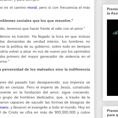
 no es el camino
moral
, pero sí con frecuencia el más
Premi
la As
roblemas sociales que los que resuelve."
dio, tenemos que hacer frente al odio con el amor."
ilencio es traición. Ha llegado la hora en que incluso
las demandas de verdad interior, los hombres no
se la política de su gobierno, sobre todo en tiempos
dría volver a alzar mi voz de nuevo por los oprimidos
aba primero del mayor generador de violencia en el
erno."
 perversidad de los malvados sino la indiferencia
tares del pasado han desaparecido, sus imperios se
 en cenizas. Pero el imperio de Jesús, construido
mente en la fundación del amor, sigue creciendo.
grupo de hombres dedicados, que, a través de la
fueron capaces de sacudir las formas de bisagras de
omano
, y llevaron el evangelio a todo el mundo. Hoy en
Premi
al de Cristo se cifra en más de 900,000,000 y cubre
para 