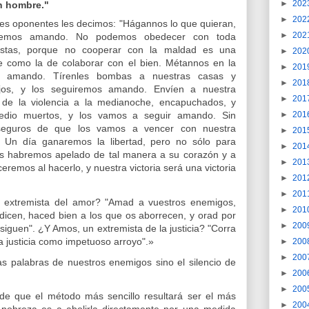
►
202
n hombre."
►
202
es oponentes les decimos: "Hágannos lo que quieran,
►
202
iremos amando. No podemos obedecer con toda
justas, porque no cooperar con la maldad es una
►
202
te como la de colaborar con el bien. Métannos en la
►
201
s amando. Tírenles bombas a nuestras casas y
►
201
jos, y los seguiremos amando. Envíen a nuestra
►
201
de la violencia a la medianoche, encapuchados, y
►
201
edio muertos, y los vamos a seguir amando. Sin
eguros de que los vamos a vencer con nuestra
►
201
. Un día ganaremos la libertad, pero no sólo para
►
201
s habremos apelado de tal manera a su corazón y a
►
201
eremos al hacerlo, y nuestra victoria será una victoria
►
201
►
201
 extremista del amor? "Amad a vuestros enemigos,
►
201
dicen, haced bien a los que os aborrecen, y orad por
►
200
rsiguen". ¿Y Amos, un extremista de la justicia? "Corra
la justicia como impetuoso arroyo".»
►
200
►
200
as palabras de nuestros enemigos sino el silencio de
►
200
►
200
de que el método más sencillo resultará ser el más
►
200
la pobreza es a abolirla directamente por una medida