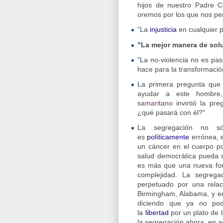
hijos de nuestro Padre 
oremos por los que nos pe
"La
injusticia
en cualquier p
"La mejor manera de solu
"La no-violencia no es pas
hace para la transformació
La primera pregunta que h
ayudar a este hombr
samaritano
invirtió la pr
¿qué pasará con él?"
La segregación no sól
es
políticamente
errónea, 
un cáncer en el cuerpo po
salud democrática pueda s
es más que una nueva f
complejidad. La segrega
perpetuado por una relació
Birmingham, Alabama, y en
diciendo que ya no pod
la
libertad
por un plato de 
la segregación ahora, en a