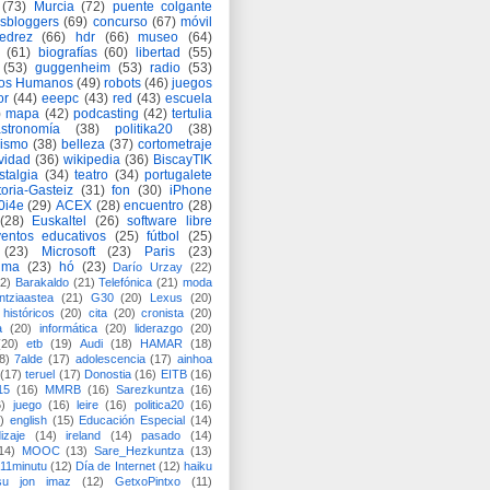
(73)
Murcia
(72)
puente colgante
asbloggers
(69)
concurso
(67)
móvil
jedrez
(66)
hdr
(66)
museo
(64)
(61)
biografías
(60)
libertad
(55)
(53)
guggenheim
(53)
radio
(53)
os Humanos
(49)
robots
(46)
juegos
or
(44)
eeepc
(43)
red
(43)
escuela
)
mapa
(42)
podcasting
(42)
tertulia
astronomía
(38)
politika20
(38)
lismo
(38)
belleza
(37)
cortometraje
vidad
(36)
wikipedia
(36)
BiscayTIK
stalgia
(34)
teatro
(34)
portugalete
toria-Gasteiz
(31)
fon
(30)
iPhone
0i4e
(29)
ACEX
(28)
encuentro
(28)
(28)
Euskaltel
(26)
software libre
entos educativos
(25)
fútbol
(25)
(23)
Microsoft
(23)
Paris
(23)
ima
(23)
hó
(23)
Darío Urzay
(22)
2)
Barakaldo
(21)
Telefónica
(21)
moda
ntziaastea
(21)
G30
(20)
Lexus
(20)
históricos
(20)
cita
(20)
cronista
(20)
a
(20)
informática
(20)
liderazgo
(20)
(20)
etb
(19)
Audi
(18)
HAMAR
(18)
8)
7alde
(17)
adolescencia
(17)
ainhoa
(17)
teruel
(17)
Donostia
(16)
EITB
(16)
15
(16)
MMRB
(16)
Sarezkuntza
(16)
6)
juego
(16)
leire
(16)
politica20
(16)
)
english
(15)
Educación Especial
(14)
izaje
(14)
ireland
(14)
pasado
(14)
14)
MOOC
(13)
Sare_Hezkuntza
(13)
11minutu
(12)
Día de Internet
(12)
haiku
su jon imaz
(12)
GetxoPintxo
(11)