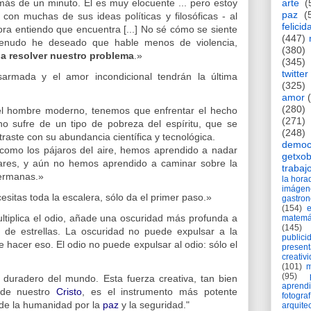
más de un minuto. Él es muy elocuente ... pero estoy
arte
(
paz
(
con muchas de sus ideas políticas y filosóficas - al
felicid
ra entiendo que encuentra [...] No sé cómo se siente
(447)
enudo he deseado que hable menos de violencia,
(380)
a a resolver nuestro problema
.»
(345)
twitter
armada y el amor incondicional tendrán la última
(325)
amor
(280)
l hombre moderno, tenemos que enfrentar el hecho
(271)
 sufre de un tipo de pobreza del espíritu, que se
(248)
aste con su abundancia científica y tecnológica.
democ
como los pájaros del aire, hemos aprendido a nadar
getxob
res, y aún no hemos aprendido a caminar sobre la
trabaj
ermanas.»
la hor
imágen
esitas toda la escalera, sólo da el primer paso.»
gastro
(154)
ltiplica el odio, añade una oscuridad más profunda a
matemá
(145)
 de estrellas. La oscuridad no puede expulsar a la
publici
e hacer eso. El odio no puede expulsar al odio: sólo el
present
creativ
(101)
m
(95)
duradero del mundo. Esta fuerza creativa, tan bien
aprend
a de nuestro
Cristo
, es el instrumento más potente
fotograf
 de la humanidad por la
paz
y la seguridad."
arquite