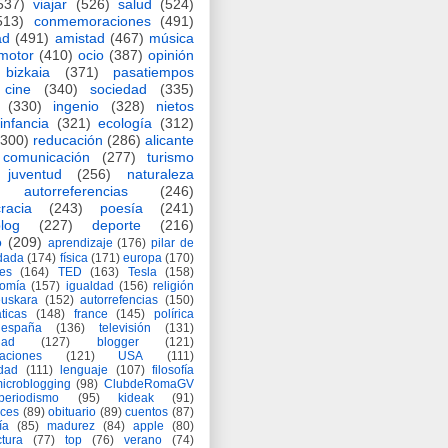
537)
viajar
(526)
salud
(524)
513)
conmemoraciones
(491)
ad
(491)
amistad
(467)
música
motor
(410)
ocio
(387)
opinión
bizkaia
(371)
pasatiempos
cine
(340)
sociedad
(335)
(330)
ingenio
(328)
nietos
infancia
(321)
ecología
(312)
(300)
reducación
(286)
alicante
comunicación
(277)
turismo
juventud
(256)
naturaleza
autorreferencias
(246)
racia
(243)
poesía
(241)
log
(227)
deporte
(216)
o
(209)
aprendizaje
(176)
pilar de
adada
(174)
física
(171)
europa
(170)
es
(164)
TED
(163)
Tesla
(158)
nomía
(157)
igualdad
(156)
religión
euskara
(152)
autorrefencias
(150)
ticas
(148)
france
(145)
polírica
españa
(136)
televisión
(131)
dad
(127)
blogger
(121)
aciones
(121)
USA
(111)
idad
(111)
lenguaje
(107)
filosofía
icroblogging
(98)
ClubdeRomaGV
periodismo
(95)
kideak
(91)
ices
(89)
obituario
(89)
cuentos
(87)
ía
(85)
madurez
(84)
apple
(80)
ctura
(77)
top
(76)
verano
(74)