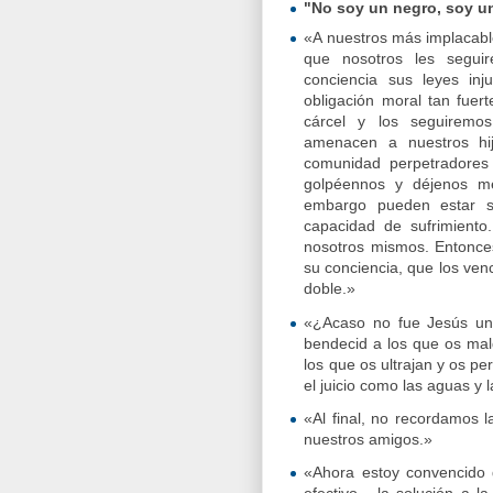
"No soy un negro, soy u
«A nuestros más implacabl
que nosotros les segu
conciencia sus leyes in
obligación moral tan fuer
cárcel y los seguiremo
amenacen a nuestros hi
comunidad perpetradores 
golpéennos y déjenos m
embargo pueden estar s
capacidad de sufrimiento
nosotros mismos. Entonce
su conciencia, que los venc
doble.»
«¿Acaso no fue Jesús un
bendecid a los que os mal
los que os ultrajan y os pe
el juicio como las aguas y 
«Al final, no recordamos l
nuestros amigos.»
«Ahora estoy convencido 
efectivo - la solución a 