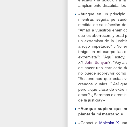
ampliamente discutida: los
«Aunque en un principio 
mientras seguía pensand
medida de satisfacción de
"Amad a vuestros enemigos
que os aborrecen, y orad p
un extremista de la justici
arroyo impetuoso" ¿No 
traigo en mi cuerpo las 
extremista?: "Aquí esto
¿Y
John Bunyan
?: "Voy a 
de hacer una carnicería d
no puede sobrevivir como 
"Sostenemos que estas v
creados iguales..." Así qu
pero ¿qué clase de extrem
amor? ¿Seremos extremistas
de la justicia?»
«Aunque supiera que ma
plantaría mi manzano.»
«Conocí a
Malcolm X
una 