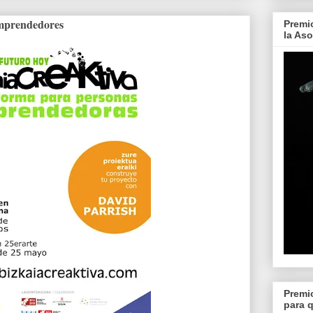
emprendedores
Premi
la As
Premi
para 