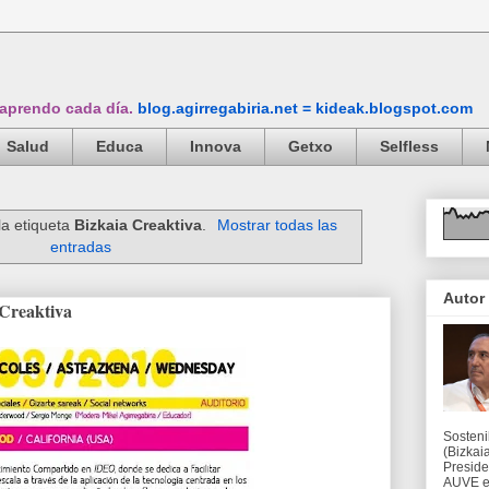
 aprendo cada día.
blog.agirregabiria.net = kideak.blogspot.com
Salud
Educa
Innova
Getxo
Selfless
la etiqueta
Bizkaia Creaktiva
.
Mostrar todas las
entradas
Autor
 Creaktiva
Sosteni
(Bizkaia
Preside
AUVE en