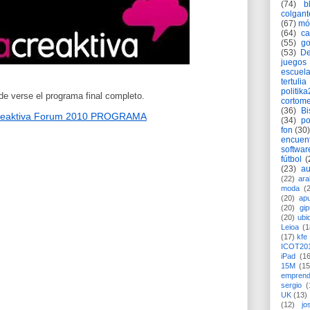
(74)
b
colgant
(67)
mó
(64)
c
(55)
go
(53)
De
juegos
escuela
tertulia
politik
e verse el programa final completo.
cortome
(36)
Bi
Creaktiva Forum 2010 PROGRAMA
(34)
po
fon
(30)
encuen
softwar
fútbol
(
(23)
au
(22)
ara
moda
(
(20)
apu
(20)
gi
(20)
ubi
Leioa
(1
(17)
kfe
ICOT20
iPad
(1
15M
(15
emprend
sergio
(
UK
(13)
(12)
jo