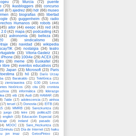
logeu
(73)
Murcia
(72)
puente
e
(70)
ikasbloggers
(69)
concurso
vil
(67)
ajedrez
(66)
hdr
(66)
museo
armen
(61)
biografías
(60)
libertad
ogle
(53)
guggenheim
(53)
radio
rechos Humanos
(49)
robots
(46)
(45)
aitor
(44)
eeepc
(43)
red
(43)
 2.0
(42)
mapa
(42)
podcasting
(42)
(41)
astronomía
(38)
belleza
(38)
a20
(38)
sindicalismo
(38)
traje
(36)
navidad
(36)
wikipedia
scayTIK
(34)
nostalgia
(34)
teatro
rtugalete
(33)
Vitoria-Gasteiz
(31)
iPhone
(30)
100i4e
(29)
ACEX
(28)
tro
(28)
meme
(28)
Euskaltel
(26)
e libre
(26)
eventos educativos
(25)
25)
Japan
(23)
Microsoft
(23)
Paris
toestima
(23)
hó
(23)
Darío Urzay
ba
(22)
Barakaldo
(21)
Telefónica
(21)
21)
zientziaastea
(21)
G30
(20)
Lexus
ntes históricos
(20)
cita
(20)
cronista
puzkoa
(20)
informática
(20)
liderazgo
dea
(20)
etb
(19)
Audi
(18)
HAMAR
(18)
8)
7alde
(17)
adolescencia
(17)
ainhoa
(17)
teruel
(17)
Donostia
(16)
EITB
(16)
15
(16)
MMRB
(16)
Sarezkuntza
(16)
6)
juego
(16)
leire
(16)
politica20
(16)
)
english
(15)
Educación Especial
(14)
izaje
(14)
ireland
(14)
pasado
(14)
14)
MOOC
(13)
Sare_Hezkuntza
(13)
11minutu
(12)
Día de Internet
(12)
haiku
su jon imaz
(12)
GetxoPintxo
(11)