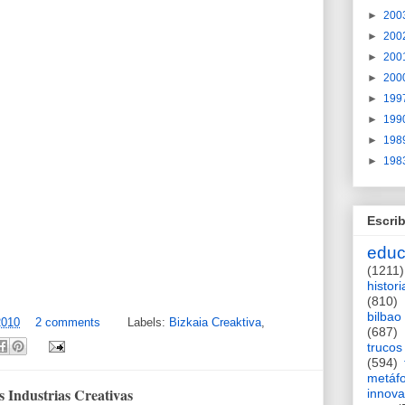
►
200
►
200
►
200
►
200
►
199
►
199
►
198
►
198
Escrib
educ
(1211)
histori
(810)
bilbao
2010
2 comments
Labels:
Bizkaia Creaktiva
,
(687)
trucos
(594)
metáf
s Industrias Creativas
innova