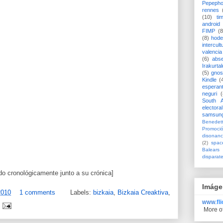
Pepeph
rennes
(10)
ti
android
FIMP
(8
(8)
hode
intercult
valencia
(6)
abs
Irakurtal
(5)
gno
Kindle
(
esperan
neguri
(
South A
electoral
samsun
Benedett
Promoci
disonanc
(2)
spac
Balears
disparat
do cronológicamente junto a su crónica]
Imáge
2010
1 comments
Labels:
bizkaia
,
Bizkaia Creaktiva
,
www.
fl
More o