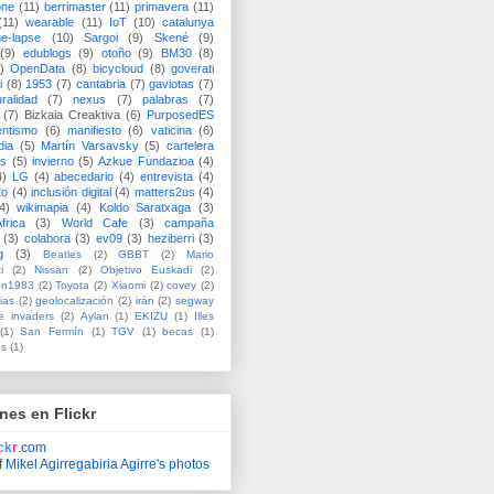
one
(11)
berrimaster
(11)
primavera
(11)
(11)
wearable
(11)
IoT
(10)
catalunya
me-lapse
(10)
Sargoi
(9)
Skené
(9)
(9)
edublogs
(9)
otoño
(9)
BM30
(8)
)
OpenData
(8)
bicycloud
(8)
goverati
i
(8)
1953
(7)
cantabria
(7)
gaviotas
(7)
uralidad
(7)
nexus
(7)
palabras
(7)
(7)
Bizkaia Creaktiva
(6)
PurposedES
entismo
(6)
manifiesto
(6)
vaticina
(6)
dia
(5)
Martín Varsavsky
(5)
cartelera
ss
(5)
invierno
(5)
Azkue Fundazioa
(4)
4)
LG
(4)
abecedario
(4)
entrevista
(4)
to
(4)
inclusión digital
(4)
matters2us
(4)
4)
wikimapia
(4)
Koldo Saratxaga
(3)
frica
(3)
World Cafe
(3)
campaña
(3)
colabora
(3)
ev09
(3)
heziberri
(3)
g
(3)
Beatles
(2)
GBBT
(2)
Mario
i
(2)
Nissan
(2)
Objetivo Euskadi
(2)
ón1983
(2)
Toyota
(2)
Xiaomi
(2)
covey
(2)
ias
(2)
geolocalización
(2)
irán
(2)
segway
e invaders
(2)
Aylan
(1)
EKIZU
(1)
Illes
(1)
San Fermín
(1)
TGV
(1)
becas
(1)
es
(1)
nes en Flickr
ick
r
.com
f
Mikel Agirregabiria Agirre's photos