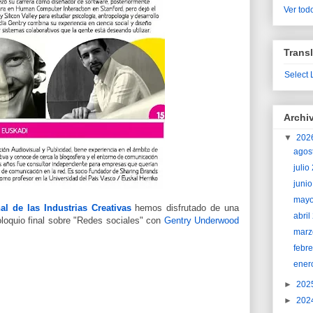
Ver todo
Transl
Select
Archi
▼
202
agos
juli
juni
may
al de las Industrias Creativas
hemos disfrutado de una
abri
oloquio final sobre "Redes sociales" con
Gentry Underwood
marz
febr
ener
►
202
►
202