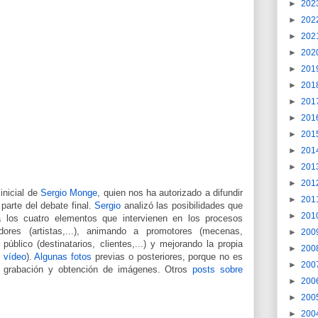
►
202
►
202
►
202
►
202
►
201
►
201
►
201
►
201
►
201
►
201
►
201
►
201
inicial de
Sergio Monge
, quien nos ha autorizado a difundir
►
201
parte del debate final.
Sergio
analizó las posibilidades que
►
201
a los cuatro elementos que intervienen en los procesos
dores (artistas,...), animando a promotores (mecenas,
►
200
 público (destinatarios, clientes,...) y mejorando la propia
►
200
l
vídeo
).
Algunas fotos
previas o posteriores, porque no es
►
200
, grabación y obtención de imágenes. Otros
posts sobre
►
200
►
200
►
200