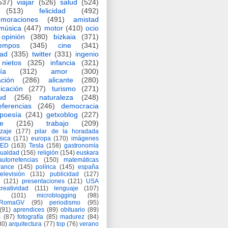
537)
viajar
(526)
salud
(524)
(513)
felicidad
(492)
moraciones
(491)
amistad
música
(447)
motor
(410)
ocio
opinión
(380)
bizkaia
(371)
iempos
(345)
cine
(341)
dad
(335)
twitter
(331)
ingenio
nietos
(325)
infancia
(321)
ía
(312)
amor
(300)
ción
(286)
alicante
(280)
icación
(277)
turismo
(271)
ud
(256)
naturaleza
(248)
eferencias
(246)
democracia
poesía
(241)
getxoblog
(227)
e
(216)
trabajo
(209)
zaje
(177)
pilar de la horadada
ísica
(171)
europa
(170)
imágenes
TED
(163)
Tesla
(158)
gastronomía
gualdad
(156)
religión
(154)
euskara
autorrefencias
(150)
matemáticas
rance
(145)
polírica
(145)
españa
televisión
(131)
publicidad
(127)
(121)
presentaciones
(121)
USA
creatividad
(111)
lenguaje
(107)
(101)
microblogging
(98)
eRomaGV
(95)
periodismo
(95)
(91)
aprendices
(89)
obituario
(89)
s
(87)
fotografía
(85)
madurez
(84)
80)
arquitectura
(77)
top
(76)
verano