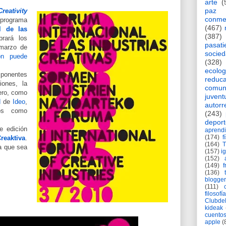
arte
(
paz
Creativity
conme
 programa
(467)
l de las
(387)
brará los
pasat
 marzo de
socie
ión puede
(328)
ecolog
onentes
reduca
iones, la
comun
ero, como
juvent
d
de
Ideo
,
autorr
ros como
(243)
deport
e edición
aprendi
(174)
f
reaktiva
.
(164)
a que sea
(157)
i
(152)
(149)
f
(136)
blogger
(111)
filosofía
Clubd
kideak
cuento
apple
(