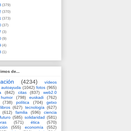
3
(379)
2
(370)
1
(373)
0
(37)
7
(3)
0
(9)
9
(4)
3
(1)
imos de...
ación
(4234)
vídeos
autoayuda
(1042)
fotos
(965)
a
(842)
citas
(837)
web2.0
humor
(798)
euskadi
(762)
(738)
política
(704)
getxo
libros
(627)
tecnología
(627)
(612)
familia
(596)
ciencia
futuro
(585)
solidaridad
(581)
oras
(571)
ética
(570)
ción
(555)
economía
(552)