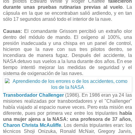
los pilotos Edward White y Roger Chaffee
fallecieron
durante unas pruebas rutinarias previas al vuelo
. La
cápsula en la que se encontraban salió ardiendo, y en tan
sólo 17 segundos arrasó todo el interior de la nave.
Causas:
El comandante Grissom percibió un extraño olor
dentro del módulo de mando. El oxígeno al 100%, una
presión inadecuada y una chispa en un panel de control,
hicieron que la nave con sus tres pilotos dentro, se
incendiara de manera fugaz. Después del accidente, la
NASA detuvo sus vuelos a la luna durante dos años. En ese
tiempo intentó mejorar las medidas de seguridad y el
sistema de oxigenación de las naves.
Transbordador
Challenger
(1986). En 1986 eran ya 24 las
misiones realizadas por transbordadores y el "Challenger"
había viajado al espacio nueve veces. Pero esta misión era
diferente, pues por primera vez entre los tripulantes
había
una mujer ajena a la NASA: una profesora de 37 años,
Charon Christa McAuliffe
. Los demás tripulantes eran: los
técnicos Shoji Onizuka, Ronald McNair, Gregory Jarvis,