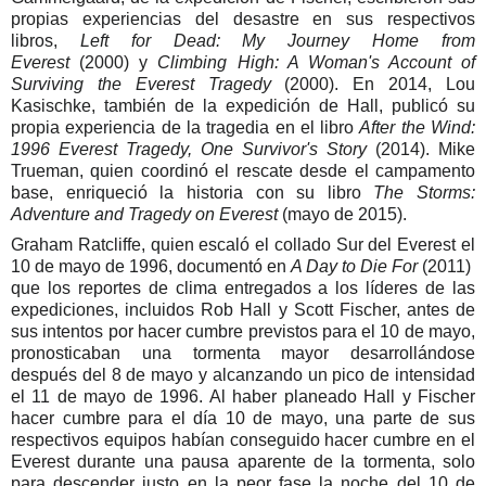
propias experiencias del desastre en sus respectivos
libros,
Left for Dead: My Journey Home from
Everest
(2000) y
Climbing High: A Woman's Account of
Surviving the Everest Tragedy
(2000).​ En 2014, Lou
Kasischke, también de la expedición de Hall, publicó su
propia experiencia de la tragedia en el libro
After the Wind:
1996 Everest Tragedy, One Survivor's Story
(2014).​ Mike
Trueman, quien coordinó el rescate desde el campamento
base, enriqueció la historia con su libro
The Storms:
Adventure and Tragedy on Everest
(mayo de 2015).
Graham Ratcliffe, quien escaló el collado Sur del Everest el
10 de mayo de 1996, documentó en
A Day to Die For
(2011)
que los reportes de clima entregados a los líderes de las
expediciones, incluidos Rob Hall y Scott Fischer, antes de
sus intentos por hacer cumbre previstos para el 10 de mayo,
pronosticaban una tormenta mayor desarrollándose
después del 8 de mayo y alcanzando un pico de intensidad
el 11 de mayo de 1996.​ Al haber planeado Hall y Fischer
hacer cumbre para el día 10 de mayo, una parte de sus
respectivos equipos habían conseguido hacer cumbre en el
Everest durante una pausa aparente de la tormenta, solo
para descender justo en la peor fase la noche del 10 de