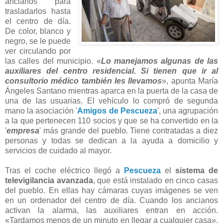
ancianos para
trasladarlos hasta
el centro de día.
De color, blanco y
negro, se le puede
ver circulando por
las calles del municipio. «
Lo manejamos algunas de las
auxiliares del centro residencial. Si tienen que ir al
consultorio médico también les llevamos
», apunta María
Ángeles Santano mientras aparca en la puerta de la casa de
una de las usuarias. El vehículo lo compró de segunda
mano la asociación '
Amigos de Pescueza
', una agrupación
a la que pertenecen 110 socios y que se ha convertido en la
'
empresa
' más grande del pueblo. Tiene contratadas a diez
personas y todas se dedican a la ayuda a domicilio y
servicios de cuidado al mayor.
Tras el coche eléctrico llegó a
Pescueza
el
sistema de
televigilancia avanzada
, que está instalado en cinco casas
del pueblo. En ellas hay cámaras cuyas imágenes se ven
en un ordenador del centro de día. Cuando los ancianos
activan la alarma, las auxiliares entran en acción.
«Tardamos menos de un minuto en llegar a cualquier casa»,