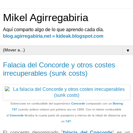
Mikel Agirregabiria
Aquí comparto algo de lo que aprendo cada día.
blog.agirregabiria.net = kideak.blogspot.com
▼
Falacia del Concorde y otros costes
irrecuperables (sunk costs)
Sobrecoste en combustible del supersónico
Concorde
comparado con un
Boeing
747
cuando ambos volaron por primera vez en 1969. Con el mismo combustible
el
Concorde
llevaba la cuarta parte de pasajeros a menos de la mitad de distancia que
un
747
.
El concepto denominado "
falacia del Concorde
" es un