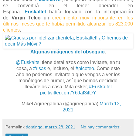
se convertirá en el tercer operador en
España.
Euskaltel
había logrado con la incorporación
de
Virgin Telco
un
crecimiento muy importante en los
últimos meses que le había permitido alcanzar los 823.000
clientes
.
Algunas imágenes del obsequio
.
@Euskaltel
tiene detallazos como invitarte, en tu
casa, a
#risas
e, incluso, el
#picoteo
. Como este
año no podemos invitarte a que vengas a ver los
monólogos de humor, así que hemos decidido
llevártelos a casa. Mila esker,
#Euskaltel
pic.twitter.com/Y6JaI3ilDY
— Mikel Agirregabiria (@agirregabiria)
March 13,
2021
Permalink
domingo, marzo 28, 2021
No hay comentarios: