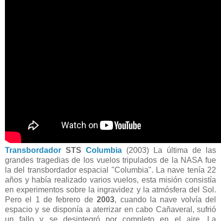
Transbordador
STS
Columbia
(2003) La última de las
grandes tragedias de los vuelos tripulados de la NASA fue
la del transbordador espacial "Columbia". La nave tenía 22
años y había realizado varios vuelos, esta misión consistía
en experimentos sobre la ingravidez y la atmósfera del Sol.
Pero el 1 de febrero de
2003
, cuando la nave volvía del
espacio y se disponía a aterrizar en cabo Cañaveral, sufrió
un fallo y se desintegró por completo en el aire. La