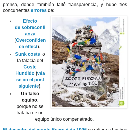
prensa, donde también faltó
transparencia, y hubo tres
concurrentes
errores
de:
Efecto
de
sobreconfi
anza
(
Overconfiden
ce effect
).
Sunk costs
o
la falacia del
Coste
Hundido
(
véa
se en el post
siguiente
)
.
Un falso
equipo
,
porque no se
trataba de un
equipo único compenetrado.
El desastre del monte Everest de 1996
se refiere a hechos