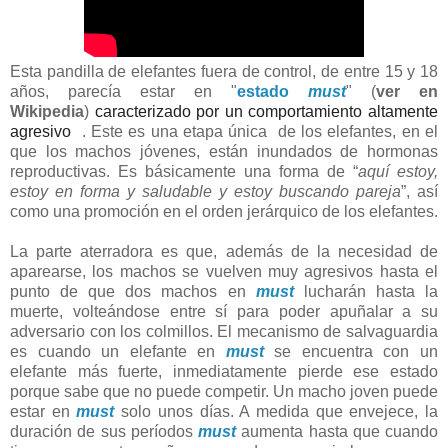
Esta pandilla de elefantes fuera de control, de entre 15 y 18
años, parecía estar en "
estado
must
" (
ver en
Wikipedia
)
caracterizado por un comportamiento altamente
agresivo
. Este e
s una etapa única
de los elefantes, en el
que los machos jóvenes, están inundados de hormonas
reproductivas. Es básicamente una forma de “
aquí estoy,
estoy en forma y saludable y estoy buscando pareja
”, así
como una promoción en el orden jerárquico de los elefantes.
La parte aterradora es que, además de la necesidad de
aparearse, los machos se vuelven muy agresivos hasta el
punto de que dos machos en
must
lucharán hasta la
muerte, volteándose entre sí para poder apuñalar a su
adversario con los colmillos. El mecanismo de
salvaguardia
es cuando un elefante en
must
se encuentra con un
elefante más fuerte, inmediatamente pierde ese estado
porque sabe que no puede competir. Un macho joven puede
estar en
must
solo unos días. A medida que envejece, la
duración de sus períodos
must
aumenta hasta que cuando