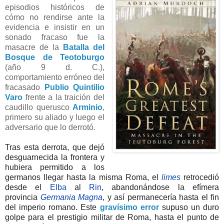
episodios históricos de
cómo no rendirse ante la
evidencia e insistir en un
sonado fracaso fue la
masacre de la
Batalla del
Bosque de Teotoburgo
(año 9 d. C.),
comportamiento erróneo del
fracasado
Publio Quintilio
Varo
frente a la traición del
caudillo querusco
Arminio
,
primero su aliado y luego el
adversario
que lo derrotó.
Tras esta derrota, que dejó
desguarnecida la frontera y
hubiera permitido a los
germanos llegar hasta la misma Roma, el
limes
retrocedió
desde el
Elba
al
Rin
, abandonándose la efímera
provincia
Germania Magna
, y así permanecería hasta el fin
del imperio romano. Este
gravísimo error
supuso un duro
golpe para el prestigio militar de Roma, hasta el punto de