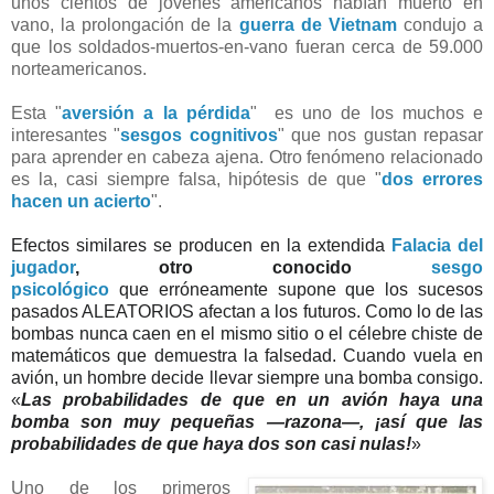
unos cientos de jóvenes americanos habían muerto en
vano, la prolongación de la
guerra de Vietnam
condujo a
que los soldados-muertos-en-vano fueran cerca de 59.000
norteamericanos.
E
sta "
aversión a la pérdida
" es uno de los muchos e
interesantes "
sesgos cognitivos
" que nos gustan repasar
para aprender en cabeza ajena. Otro fenómeno relacionado
es la, casi siempre falsa, hipótesis de que "
dos errores
hacen un acierto
".
Efectos similares se producen en la extendida
Falacia del
jugador
, otro conocido
sesgo
psicológico
que
erróneamente supone que los sucesos
pasados ALEATORIOS afectan a los futuros
. Como lo de las
bombas nunca caen en el mismo sitio o el célebre
chiste de
matemáticos que demuestra la falsedad. Cuando vuela en
avión, un hombre decide llevar siempre una bomba consi
go.
«
Las probabilidades de que en un avión haya una
bomba son muy pequeñas —razona—, ¡así que las
probabilidades de que haya
dos
son casi nulas!
»
Uno de los primeros