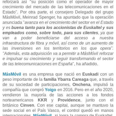
reforzará así "su posición como el operador de mayor
crecimiento del mercado de las telecomunicaciones en el
Estado". Por otra parte, el consejero Delegado del grupo
MásMóvil, Meinrad Spenger, ha apuntado que la operación
anunciada "
avanza en el crecimiento del sector en el Estado
y es
buena tanto para los accionistas de Euskaltel y sus
empleados como, sobre todo, para sus clientes
, ya que
van a poder beneficiarse del acceso a nuestra
infraestructura de fibra y móvil, así como de un aumento de
las inversiones en los territorios en los que opera".
"Además, esta adquisición va a permitir a MásMóvil reforzar
e impulsar su crecimiento y seguir transformando el sector
de las telecomunicaciones en España
", ha añadido.
MásMóvil
es una empresa que nació en
Euskadi
con un
peso importante de la
familia Ybarra Careaga
que, a través
de su sociedad de participaciones,
Onchena
, impulsó la
compañía que compró
Yoigo
en 2016. Pero en el año 2020,
vendieron la mayoría de las acciones a los fondos
norteamericanos
KKR
y
Providence
, junto con el
británico
Cinven
. Con ese capital, aunque se mantuvo la
sede social en el País Vasco, el control quedó en manos
internacionales.
MásMóvil
, si logra la compra de Euskaltel,