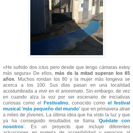
«He sufrido dos ictus pero desde que tengo cámaras estoy
más segura» De ellos,
más de la mitad superan los 65
años
. Muchos rondan los 80 y la mujer más longeva se
acerca a los 100. Sus días pasan en una localidad
acostumbrada a vivir en el anonimato. Sin embargo, de vez
en cuando alza la voz por ser escenario de iniciativas
curiosas como el
Festivalino
, conocido como
el festival
musical 'más pequeño del mundo'
que en primavera atrae
a miles de jóvenes. La última idea que ha visto la luz y que
ya ha conseguido resultados se llama '
Quédate con
nosotros
'. Es un proyecto que incluye diferentes
actuaciones en materia de accesibilidad y servicios al