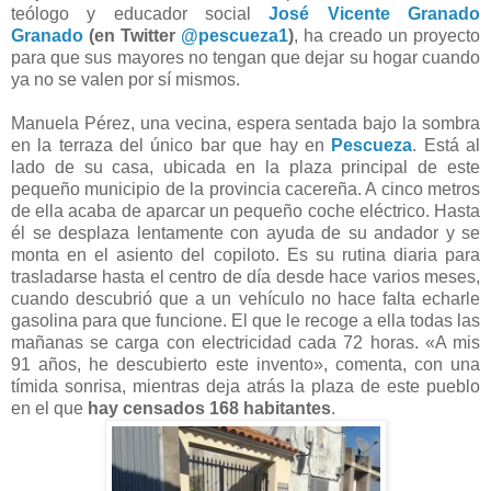
teólogo y educador social
José Vicente Granado
Granado
(en Twitter
@pescueza1
)
, ha creado un proyecto
para que sus mayores no tengan que dejar su hogar cuando
ya no se valen por sí mismos.
Manuela Pérez, una vecina, espera sentada bajo la sombra
en la terraza del único bar que hay en
Pescueza
. Está al
lado de su casa, ubicada en la plaza principal de este
pequeño municipio de la provincia cacereña. A cinco metros
de ella acaba de aparcar un pequeño coche eléctrico. Hasta
él se desplaza lentamente con ayuda de su andador y se
monta en el asiento del copiloto. Es su rutina diaria para
trasladarse hasta el centro de día desde hace varios meses,
cuando descubrió que a un vehículo no hace falta echarle
gasolina para que funcione. El que le recoge a ella todas las
mañanas se carga con electricidad cada 72 horas. «A mis
91 años, he descubierto este invento», comenta, con una
tímida sonrisa, mientras deja atrás la plaza de este pueblo
en el que
hay censados 168 habitantes
.