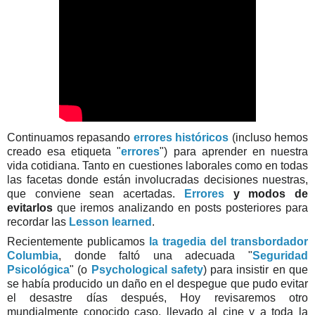
Continuamos repasando
errores históricos
(incluso hemos
creado esa etiqueta "
errores
") para aprender en nuestra
vida cotidiana. Tanto en cuestiones laborales como en todas
las facetas donde están involucradas decisiones nuestras,
que conviene sean
acertadas
.
Errores
y modos de
evitarlos
que iremos analizando en posts posteriores para
recordar las
Lesson learned
.
Recientemente publicamos
la tragedia del transbordador
Columbia
, donde faltó una adecuada "
Seguridad
Psicológica
" (o
Psychological safety
)
para insistir en que
se había producido un daño en el despegue que pudo evitar
el desastre días
después
, Hoy revisaremos otro
mundialmente conocido caso, llevado al cine y a toda la