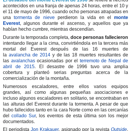
acontecidos en una franja de apenas 24 horas, entre el 10 y
el 11 de mayo de 1996, cuando ocho personas atrapadas en
una
tormenta de nieve
perdieron la vida en el
monte
Everest
, algunos durante el ascenso, y aquellos que ya
habían hecho cumbre, mientras descendían.
Durante la temporada completa,
doce personas fallecieron
intentando llegar a la cima, convirtiéndola en la tercera más
mortal del Everest después de las 16 muertes de
la
avalancha de 2014
y de las 18 muertes​ resultantes de
las
avalanchas
ocasionadas por el
terremoto de Nepal de
abril de 2015
. El desastre de 1996 tuvo una amplia
cobertura y planteó serias preguntas acerca de la
comercialización de la montaña.​
Numerosos escaladores, entre ellos varios equipos
grandes, así como algunas pequeñas asociaciones e
incluso algunos escaladores en solitario, se encontraban en
las alturas del Everest durante la tormenta. A pesar de que
hubo fallecidos tanto en la cara Norte como en las cercanías
del
collado Sur
, los eventos de esta última son los mejor
documentados.
El periodista
Jon Krakauer
, asignado por la revista
Outside
,