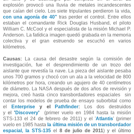
explosión provocó una lluvia de metales incandescentes
que caían del cielo. Los siete tripulantes perdieron la vida,
con una agonía de 40"
tras perder el control. Entre ellos
estaban el comandante Rick Douglas Husband, el piloto
William C. McCool y el especialista de la misión Michael P.
Anderson. La fatídica imagen quedó grabada en la memoria
colectiva y el gran estruendo se escuchó en varios
kilómetros.
Causas:
La causa del desastre según la comisión de
investigación, fue el desprendimiento de un trozo del
aislante que revestía la nave. La pieza del aislante pesaba
unos 700 gramos y chocó con un ala a la velocidad de 800
kilómetros por hora, creando un agujero de 40 centímetros
de diámetro. La NASA después de dos años de revisión y
mejora, creó hasta cinco transbordadores espaciales
sin
contar los modelos de prueba de ensayo
suborbital como
el
Enterprise
y el
Pathfinder
:
L
os dos destruidos
y
el
'
Discovery
'
(primer vuelo en 1984 hasta la misión
STS-133 el 24 de febrero de 2011)
y el
'
Atlantis
' (
primer
vuelo en 1985 hasta
la última misión de un transbordador
espacial, la STS-135
el
8 de julio de 2011
)
y
el último