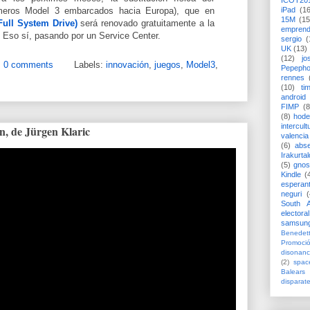
ICOT20
meros Model 3 embarcados hacia Europa), que en
iPad
(1
15M
(15
Full System Drive)
será renovado gratuitamente a la
emprend
 Eso sí, pasando por un Service Center.
sergio
(
UK
(13)
(12)
jo
0 comments
Labels:
innovación
,
juegos
,
Model3
,
Pepeph
rennes
(10)
ti
android
FIMP
(8
(8)
hode
intercult
n, de Jürgen Klaric
valencia
(6)
abs
Irakurtal
(5)
gno
Kindle
(
esperan
neguri
(
South A
electoral
samsun
Benedett
Promoci
disonanc
(2)
spac
Balears
disparat