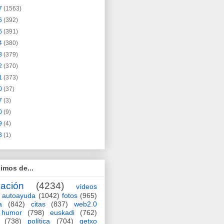
7
(1563)
6
(392)
5
(391)
4
(380)
3
(379)
2
(370)
1
(373)
0
(37)
7
(3)
0
(9)
9
(4)
3
(1)
imos de...
ación
(4234)
vídeos
autoayuda
(1042)
fotos
(965)
a
(842)
citas
(837)
web2.0
humor
(798)
euskadi
(762)
(738)
política
(704)
getxo