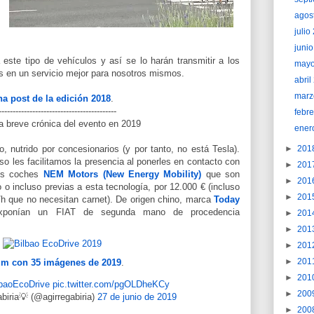
agos
juli
juni
este tipo de vehículos y así se lo harán transmitir a los
may
s en un servicio mejor para nosotros mismos.
abri
marz
a post de la edición 2018
.
------------------------------------------
febr
a breve crónica del evento en 2019
ener
, nutrido por concesionarios (y por tanto, no está Tesla).
►
201
so les facilitamos la presencia al ponerles en contacto con
►
201
sos coches
NEM Motors (New Energy Mobility)
que son
►
201
o o incluso previas a esta tecnología, por 12.000 € (incluso
►
201
m/h que no necesitan carnet). De origen chino, marca
Today
xponían un FIAT de segunda mano de procedencia
►
201
►
201
►
201
►
201
m con 35 imágenes de 2019
.
►
201
lbaoEcoDrive
pic.twitter.com/pgOLDheKCy
►
200
biria💡 (@agirregabiria)
27 de junio de 2019
►
200