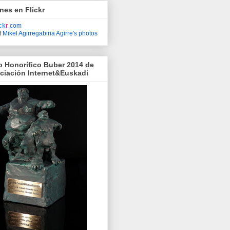
nes en Flickr
ick
r
.com
f
Mikel Agirregabiria Agirre's photos
o Honorífico Buber 2014 de
ociación Internet&Euskadi