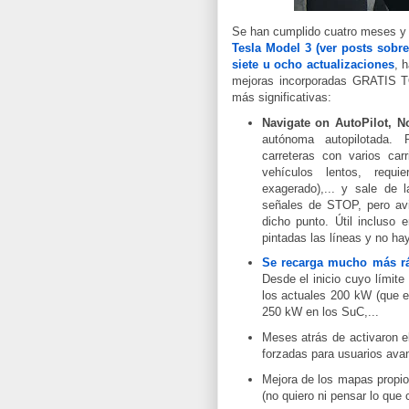
Se han cumplido cuatro meses y 
Tesla Model 3 (ver posts sobre
siete u ocho actualizaciones
, 
mejoras incorporadas GRATIS TO
más significativas:
Navigate on AutoPilot, N
autónoma autopilotada. 
carreteras con varios car
vehículos lentos, requ
exagerado),... y sale de 
señales de STOP, pero avi
dicho punto. Útil incluso 
pintadas las líneas y no h
Se recarga mucho más r
Desde el inicio cuyo límit
los actuales 200 kW (que e
250 kW en los SuC,...
Meses atrás de activaron e
forzadas para usuarios avan
Mejora de los mapas propi
(no quiero ni pensar lo que 