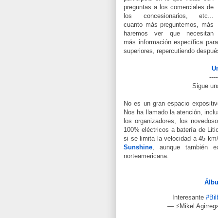
preguntas a los comerciales de
los concesionarios, etc...
cuanto más preguntemos, más
haremos ver que necesitan
más información específica para 
superiores, repercutiendo despué
Un
----
Sigue un
No es un gran espacio expositivo
Nos ha llamado la atención, inclu
los organizadores, los novedo
100% eléctricos a batería de Liti
si se limita la velocidad a 45 k
Sunshine
, aunque también e
norteamericana.
Álbu
Interesante
#Bi
— ⚡Mikel Agirrega