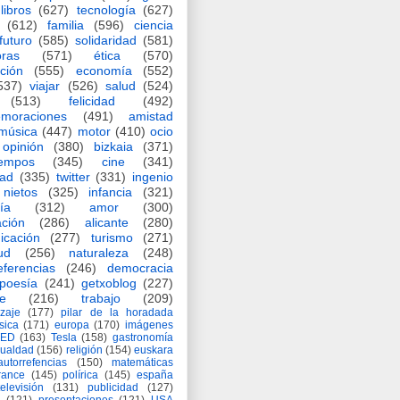
libros
(627)
tecnología
(627)
(612)
familia
(596)
ciencia
futuro
(585)
solidaridad
(581)
oras
(571)
ética
(570)
ción
(555)
economía
(552)
537)
viajar
(526)
salud
(524)
(513)
felicidad
(492)
moraciones
(491)
amistad
música
(447)
motor
(410)
ocio
opinión
(380)
bizkaia
(371)
iempos
(345)
cine
(341)
dad
(335)
twitter
(331)
ingenio
nietos
(325)
infancia
(321)
ía
(312)
amor
(300)
ción
(286)
alicante
(280)
icación
(277)
turismo
(271)
ud
(256)
naturaleza
(248)
eferencias
(246)
democracia
poesía
(241)
getxoblog
(227)
e
(216)
trabajo
(209)
zaje
(177)
pilar de la horadada
ísica
(171)
europa
(170)
imágenes
TED
(163)
Tesla
(158)
gastronomía
gualdad
(156)
religión
(154)
euskara
autorrefencias
(150)
matemáticas
rance
(145)
polírica
(145)
españa
televisión
(131)
publicidad
(127)