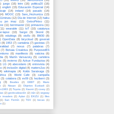
15
(16)
MMRB
(16)
Sarezkuntza
(16)
6)
juego
(16)
leire
(16)
politica20
(16)
)
english
(15)
Educación Especial
(14)
izaje
(14)
ireland
(14)
pasado
(14)
14)
MOOC
(13)
Sare_Hezkuntza
(13)
11minutu
(12)
Día de Internet
(12)
haiku
su jon imaz
(12)
GetxoPintxo
(11)
one
(11)
berrimaster
(11)
primavera
(11)
(11)
wearable
(11)
IoT
(10)
catalunya
me-lapse
(10)
Sargoi
(9)
Skené
(9)
(9)
edublogs
(9)
otoño
(9)
BM30
(8)
)
OpenData
(8)
bicycloud
(8)
goverati
i
(8)
1953
(7)
cantabria
(7)
gaviotas
(7)
uralidad
(7)
nexus
(7)
palabras
(7)
(7)
Bizkaia Creaktiva
(6)
PurposedES
entismo
(6)
manifiesto
(6)
vaticina
(6)
dia
(5)
Martín Varsavsky
(5)
cartelera
ss
(5)
invierno
(5)
Azkue Fundazioa
(4)
4)
LG
(4)
abecedario
(4)
entrevista
(4)
to
(4)
inclusión digital
(4)
matters2us
(4)
4)
wikimapia
(4)
Koldo Saratxaga
(3)
frica
(3)
World Cafe
(3)
campaña
(3)
colabora
(3)
ev09
(3)
heziberri
(3)
g
(3)
Beatles
(2)
GBBT
(2)
Mario
i
(2)
Nissan
(2)
Objetivo Euskadi
(2)
ón1983
(2)
Toyota
(2)
Xiaomi
(2)
covey
(2)
ias
(2)
geolocalización
(2)
irán
(2)
segway
e invaders
(2)
Aylan
(1)
EKIZU
(1)
Illes
(1)
San Fermín
(1)
TGV
(1)
becas
(1)
es
(1)