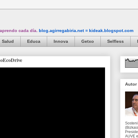
 aprendo cada día.
blog.agirregabiria.net = kideak.blogspot.com
Salud
Educa
Innova
Getxo
Selfless
aoEcoDrive
Autor
Sosteni
(Bizkaia
Preside
AUVE en