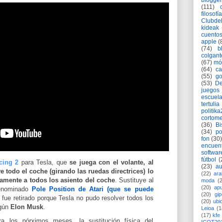
blogger
(111)
filosofía
Clubd
kideak
cuento
apple
(
(74)
b
colgant
(67)
mó
(64)
c
(55)
go
(53)
De
juegos
escuela
tertulia
politik
cortome
(36)
Bi
(34)
po
fon
(30)
encuen
softwar
fútbol
(
cing 2
para Tesla, que
se juega con el volante, al
(23)
au
 todo el coche (girando las ruedas directrices) lo
(22)
ara
amente a todos los asiento del coche
. Sustituye al
moda
(
(20)
apu
denominado
Pole Position de Atari (que se puede
(20)
gi
 fue retirado porque Tesla no pudo resolver todos los
(20)
ubi
egún
Elon Musk
.
Leioa
(1
(17)
kfe
a los pórximos meses, la sustitución física del