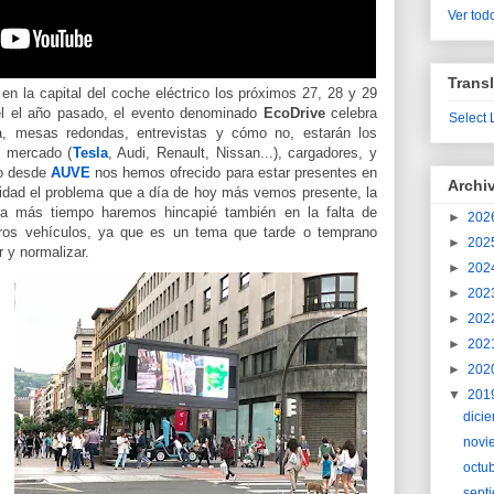
Ver todo
Transl
en la capital del coche eléctrico los próximos 27, 28 y 29
 el el año pasado, el evento denominado
EcoDrive
celebra
Select
a, mesas redondas, entrevistas y cómo no, estarán los
l mercado (
Tesla
, Audi, Renault, Nissan...), cargadores, y
o desde
AUVE
nos hemos ofrecido para estar presentes en
Archi
lidad el problema que a día de hoy más vemos presente, la
ra más tiempo haremos hincapié también en la falta de
►
202
tros vehículos, ya que es un tema que tarde o temprano
►
202
r y normalizar.
►
202
►
202
►
202
►
202
►
202
▼
201
dici
novi
octu
sept