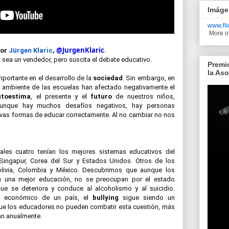
Imáge
www.
fl
More o
@JurgenKlaric
or 
Jürgen Klaric
, 
. 
 sea un vendedor, pero suscita el debate educativo.
Premi
la As
mportante en el desarrollo de la 
sociedad
. Sin embargo, en 
el ambiente de las escuelas han afectado negativamente el 
utoestima
, el presente y el 
futuro 
de nuestros niños, 
 Aunque hay muchos desafíos negativos, hay personas 
as formas de educar correctamente. Al no cambiar no nos 
ales cuatro tenían los mejores sistemas educativos del 
Singapur, Corea del Sur y Estados Unidos. Otros de los 
livia, Colombia y México. Descubrimos que aunque los 
n una mejor educación, no se preocupan por el estado 
e se deteriora y conduce al alcoholismo y al suicidio. 
o económico de un país, el 
bullying 
sigue siendo un 
e los educadores no pueden combatir esta cuestión, más 
an anualmente.