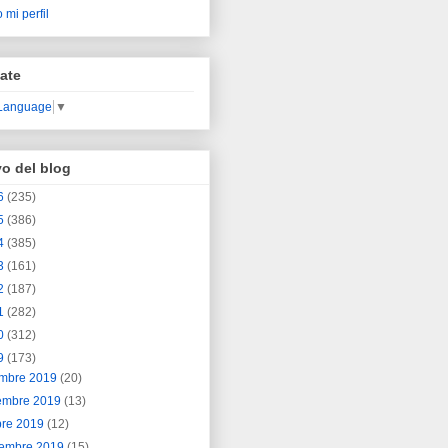
 mi perfil
ate
 Language
▼
vo del blog
6
(235)
5
(386)
4
(385)
3
(161)
2
(187)
1
(282)
0
(312)
9
(173)
embre 2019
(20)
embre 2019
(13)
bre 2019
(12)
iembre 2019
(15)