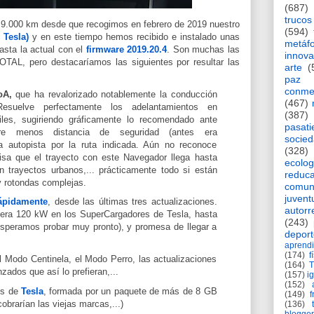
(687)
trucos
9.000 km desde que recogimos en febrero de 2019 nuestro
(594)
 Tesla)
y en este tiempo hemos recibido e instalado unas
metáf
hasta la actual con el
firmware 2019.20.4
. Son muchas las
innova
TAL, pero destacaríamos las siguientes por resultar las
arte
(
paz
conme
oA,
que ha revalorizado notablemente la conducción
(467)
Resuelve perfectamente los adelantamientos en
(387)
riles, sugiriendo gráficamente lo recomendado ante
pasat
iere menos distancia de seguridad (antes era
socie
la autopista por la ruta indicada. Aún no reconoce
(328)
sa que el trayecto con este Navegador llega hasta
ecolog
en trayectos urbanos,... prácticamente todo si están
reduca
ay rotondas complejas.
comun
juvent
ápidamente
, desde las últimas tres actualizaciones.
autorr
e era 120 kW en los SuperCargadores de Tesla, hasta
(243)
speramos probar muy pronto), y promesa de llegar a
deport
aprendi
(174)
f
l Modo Centinela, el Modo Perro, las actualizaciones
(164)
zados que así lo prefieran,...
(157)
i
(152)
os de
Tesla
, formada por un paquete de más de 8 GB
(149)
f
cobrarían las viejas marcas,...)
(136)