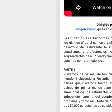
Dirigido p
Jürgen Klaric
quizá sólo
La 
educación 
es el factor más i
los últimos años el currículo y 
desarrollo del estudiante, la 
a
estudiantes y profesionales.
sorprendentes descubriendo nuev
estamos comprometiendo...

PARTE 1

Visitamos 14 países, de los cu
mundo, incluyendo a Finlandia, 
países que visitamos fueron Bo
países del primer mundo tiene
emocional de los estudiantes qu
Independientemente del estad
problema y como resultado de qu
de 350.000 estudiantes se suicid