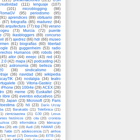
(121)
presentaciones
(121)
USA
creatividad
(111)
lenguaje
(107)
(101)
microblogging
(98)
eRomaGV
(95)
periodismo
(95)
(91)
aprendices
(89)
obituario
(89)
s
(87)
fotografía
(85)
madurez
(84)
80)
arquitectura
(77)
top
(76)
verano
logeu
(73)
Murcia
(72)
puente
e
(70)
ikasbloggers
(69)
concurso
vil
(67)
ajedrez
(66)
hdr
(66)
museo
armen
(61)
biografías
(60)
libertad
ogle
(53)
guggenheim
(53)
radio
rechos Humanos
(49)
robots
(46)
(45)
aitor
(44)
eeepc
(43)
red
(43)
 2.0
(42)
mapa
(42)
podcasting
(42)
(41)
astronomía
(38)
belleza
(38)
a20
(38)
sindicalismo
(38)
traje
(36)
navidad
(36)
wikipedia
scayTIK
(34)
nostalgia
(34)
teatro
rtugalete
(33)
Vitoria-Gasteiz
(31)
iPhone
(30)
100i4e
(29)
ACEX
(28)
tro
(28)
meme
(28)
Euskaltel
(26)
e libre
(26)
eventos educativos
(25)
25)
Japan
(23)
Microsoft
(23)
Paris
toestima
(23)
hó
(23)
Darío Urzay
ba
(22)
Barakaldo
(21)
Telefónica
(21)
21)
zientziaastea
(21)
G30
(20)
Lexus
ntes históricos
(20)
cita
(20)
cronista
puzkoa
(20)
informática
(20)
liderazgo
dea
(20)
etb
(19)
Audi
(18)
HAMAR
(18)
8)
7alde
(17)
adolescencia
(17)
ainhoa
(17)
teruel
(17)
Donostia
(16)
EITB
(16)