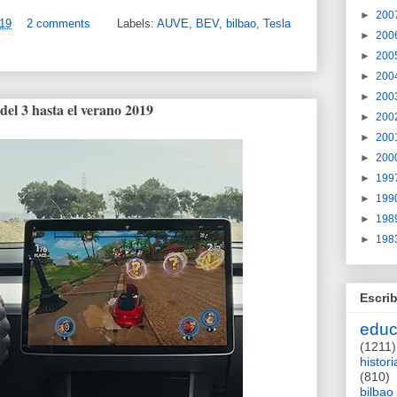
►
200
019
2 comments
Labels:
AUVE
,
BEV
,
bilbao
,
Tesla
►
200
►
200
►
200
►
200
del 3 hasta el verano 2019
►
200
►
200
►
200
►
199
►
199
►
198
►
198
Escrib
educ
(1211)
histori
(810)
bilbao