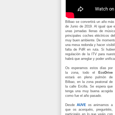
Bilbao se convertirá un año más 
de Junio de 2019. Al igual que
unas jornadas llenas de músic
principales coches eléctricos de
muy buen ambiente. De moment
una mesa redonda y hacer visibi
falta de PdR en ruta. Si hubie
regulación de la ITV para nues
habrá que arreglar y poder unifica
Os esperamos estos días por
la zona, todo el
EcoDrive
estará en pleno pulmón de
Bilbao, en la zona peatonal de
la calle Ercilla. Se espera que
tenga una muy buena acogida
como fue el año pasado.
Desde
AUVE
os animamos a
que os acerquéis, preguntéis,
participéis en lo que veáis con