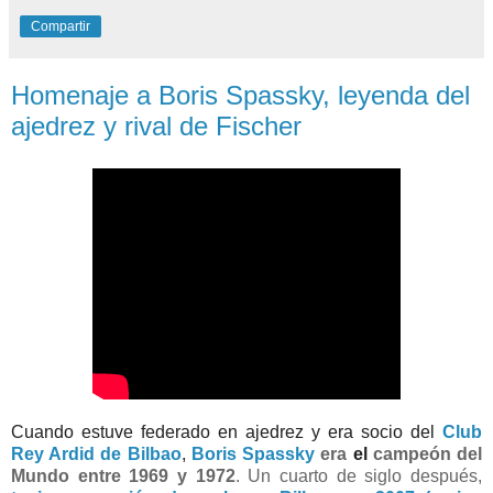
Compartir
Homenaje a Boris Spassky, leyenda del
ajedrez y rival de Fischer
Cuando estuve federado en ajedrez y era socio del
Club
Rey Ardid de Bilbao
,
Boris Spassky
era
el
campeón del
Mundo entre
1969 y 1972
. Un cuarto de siglo después,