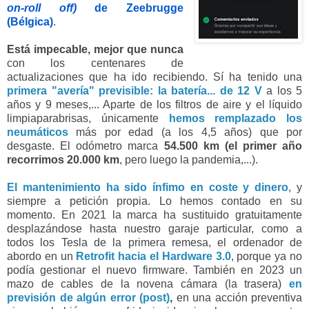
on-roll off)
de
Zeebrugge
(Bélgica)
.
Está impecable, mejor que nunca
con los centenares de
actualizaciones que ha ido recibiendo. Sí ha tenido una
primera "avería" previsible: la batería... de 12 V
a los 5
años y 9 meses,... Aparte de los filtros de aire y el líquido
limpiaparabrisas, únicamente
hemos remplazado los
neumáticos
más por edad (a los 4,5 años) que por
desgaste. El odómetro marca
54.500 km (el primer año
recorrimos 20.000 km
, pero luego la pandemia,...).
El mantenimiento ha sido ínfimo en coste y dinero
, y
siempre a petición propia. Lo hemos contado en su
momento. En 2021 la marca ha sustituido gratuitamente
desplazándose hasta
nuestro garaje particular
, como a
todos los Tesla de la primera remesa, el ordenador de
abordo en un
Retrofit hacia el Hardware 3.0
, porque ya no
podía gestionar el nuevo firmware. También en 2023 un
mazo de cables de la novena cámara (la trasera)
en
previsión de algún error (post)
,
en una acción preventiva