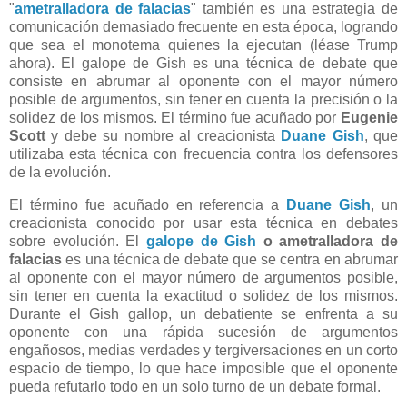
"
ametralladora de falacias
" también es una estrat
egia de
comu
nicación demasiado frecuente en esta época, logrando
que sea el monotema quienes la ejecutan (léase Trump
ahora).
El galope de Gish es una técnica de debate que
consiste en abrumar al oponente con el mayor número
posible de argumentos, sin tener en cuenta la precisión o la
solidez de los mismos. El término fue acuñado por
Eugenie
Scott
y debe su nombre al creacionista
Duane Gish
, que
utilizaba esta técnica con frecuencia contra los defensores
de la evolución.
El término fue acuñado en referencia a
Duane Gish
, un
creacionista conocido por usar esta técnica en debates
sobre evolución. El
galope de Gish
o ametralladora de
falacias
es una técnica de debate que se centra en abrumar
al oponente con el mayor número de argumentos posible,
sin tener en cuenta la exactitud o solidez de los mismos.
Durante el Gish gallop, un debatiente se enfrenta a su
oponente con una rápida sucesión de argumentos
engañosos, medias verdades y tergiversaciones en un corto
espacio de tiempo, lo que hace imposible que el oponente
pueda refutarlo todo en un solo turno de un debate formal.