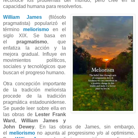
reconoce los problemas del mundo, pero cree en la
capacidad humana para resolverlos.
William James
(filósofo
pragmatista) popularizó el
término
meliorismo
en el
siglo XIX.
Se basa en
el
pragmatismo
, que
enfatiza la acción y la
mejora gradual.
Influye en
movimientos políticos,
sociales y tecnológicos que
buscan el progreso humano.
Otra concepción importante
de la tradición meliorista
procede de la tradición
pragmática estadounidense.
Se puede leer sobre ella en
las obras de
Lester Frank
Ward, William James y
John Dewey
. En las obras de James, sin embargo,
el
meliorismo
no apunta al progresismo y/o al optimismo.