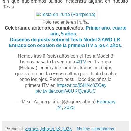
sin que hubiéramos sufrido incidencia alguna en nuestro
Tesla
.
Foto reciente en Iruña.
Celebrando anteriores cumpleaños:
Primer año
,
cuarto
año
,
5 años
,...
Docenas de posts sobre el Tesla Model 3 AWD LR
.
Entrada con ocasión de la primera ITV a los 4 años
.
Hemos tras 6 (seis) años con el Tesla Model 3
hemos pasado la segunda
#ITV
en Trapaga
(Bizkaia). Impecable todo, incluidos los bajos
que sufren por la escasa altura para tanta batalla
entre los ejes. Pronto post. Hace dos años la
primera ITV en
https://t.co/jSHNc8ZOey
pic.twitter.com/v0URQce8UC
— Mikel Agirregabiria (@agirregabiria)
February
24, 2025
Permalink
viernes, febrero 28, 2025
No hay comentarios: