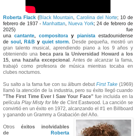
Roberta Flack
(
Black Mountain
,
Carolina del Norte
; 10 de
febrero de 1937 -
Manhattan
,
Nueva York
; 24 de febrero de
2025)
​ fue
una
cantante
,
compositora
y
pianista
estadounidense
de
soul
,
R&B
y
quiet storm
.
Desde pequeña, mostró un
gran talento musical, aprendiendo piano a los 9 años y
obteniendo una
beca para la Universidad Howard a los
15, una hazaña excepcional
. Antes de alcanzar la fama,
trabajó como profesora de música mientras tocaba en
clubes nocturnos.
Su salto a la fama fue con su álbum debut
First Take
(1969)
llamó la atención de la industria,
pero su éxito llegó cuando
"The First Time Ever I Saw Your Face"
fue incluida en la
película
Play Misty for Me
de Clint Eastwood.
La canción se
convirtió en un éxito en 1972, alcanzando el #1 en Billboard
y ganando un Grammy a Grabación del Año.
Otros
éxitos inolvidables
de
Roberta