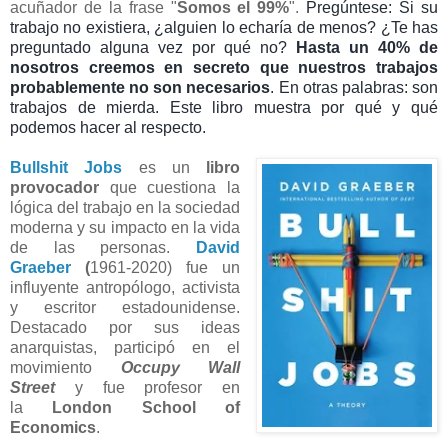
acuñador de la frase "
Somos el 99%
".
Pregúntese: Si su
trabajo no existiera, ¿alguien lo echaría de menos? ¿Te has
preguntado alguna vez por qué no?
Hasta un 40% de
nosotros creemos en secreto que nuestros trabajos
probablemente no son necesarios
. En otras palabras: son
trabajos de mierda. Este libro muestra por qué y qué
podemos hacer al respecto.
Bullshit Jobs
es un
libro
provocador
que cuestiona la
lógica del trabajo en la sociedad
moderna y su impacto en la vida
de las personas.
David
Graeber
(
1961-2020) fue un
influyente antropólogo, activista
y escritor estadounidense.
Destacado por sus ideas
anarquistas, participó en el
movimiento
Occupy Wall
Street
y fue profesor en
la
London School of
Economics
.