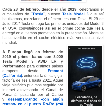
Cada 28 de febrero, desde el año 2019
, celebramos el
cumpleaños de "
T
r
esla
", nuestro
Tesla
Model 3
que así
bautizamos, mezclando el número tres con Tesla.
El 29 de
Julio 2017 Tesla entregó las primeras unidades del Model 3
en USA, convirtiéndose así en el primer coche que Tesla
entregó en el tiempo prometido en la presentación. Ahora se
ha convertido en el coche eléctrico más vendido a nivel
mundial.
A Europa llegó en febrero de
2019 el primer barco con 3.000
Tesla Model 3 AWD LR y
Performance
para distintos países
europeos desde
Fremont
(California)
, entonces la única giga-
factoría de Tesla hasta 2021. Aquel
viaje histórico pudimos seguirlo por
Internet atravesando el Canal de
Panamá, pasando por el Caribe
y
desembarcando -con algún
retraso- en el puerto Ro-Ro
(
roll