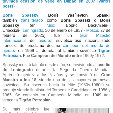
tuvimos ocasión de verle en Bilbao en 2007 (varios
posts)
.
Boris Spassky
:
Borís Vasílievich Spaski
,
también
transliterado
como
Boris Spasski
o
Boris
Spassky
(en
ruso
:
Бори́с Васи́льевич
Спа́сский
;
Leningrado
, 30 de enero de 1937 -
Moscú
, 27 de
febrero de 2025),
​ fue un
Gran Maestro
Internacional
de
ajedrez
soviético-ruso nacionalizado
francés. Se proclamó décimo
campeón del mundo de
ajedrez
en 1969 al derrotar al también soviético
Tigrán
Petrosián
. Fue
Campeón del Mundo entre
1969y 1972.
Spassky mostró talento desde niño, sobreviviendo al
asedio
de Leningrado
durante la Segunda Guerra Mundial.
Aprendió ajedrez a los 5 años y se convirtió en
Gran
Maestro a los 18
, siendo una de las mayores promesas
soviéticas. Su
ascenso hacia la élite (1950s-1960s) se
produjo siendo f
inalista del Torneo de Candidatos en 1956 y
1965.
Se convirtió en Campeón Mundial en
1969
tras
vencer a
Tigrán Petrosián
.
Su más célebre fue