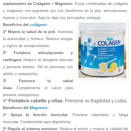
suplementos de Colágeno + Magnesio.
Estos
combinados de colágeno
y magnesio son populares por sus beneficios en la piel, articulaciones,
huesos y músculos. Aquí te dejo sus principales ventajas:
Beneficios del
colágeno
:
1º Mejora la salud de la piel.
Aumenta
la elasticidad y firmeza. Reduce arrugas
y signos de envejecimiento.
2º Fortalece articulaciones y
cartílagos
:
Reduce el desgaste articular
y previene dolores. Útil en personas con
artritis u osteoartritis.
3º Favorece la salud
ósea
.
Complementa el calcio para
prevenir osteoporosis.
4º
Fortalece cabello y uñas
.
Previene su fragilidad y caída.
:
Beneficios del
Magnesio
1º Apoya la función muscular
.
Previene calambres y fatiga
muscular. Fundamental para deportistas.
2º
Regula el sistema nervioso
:
Reduce el estrés y mejora la calidad del