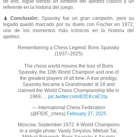
de ello, sigue siendo un símbolo del ajedrez clásico y un
referente en la historia del juego.
♟️
Conclusión:
Spassky fue un gran campeón, pero su
legado quedó marcado por su duelo con Fischer en 1972,
uno de los momentos más icónicos en la historia del
ajedrez.
Remembering a Chess Legend: Boris Spassky
(1937–2025)
The chess world mourns the loss of Boris
Spassky, the 10th World Champion and one of
the greatest players of all time. A true prodigy,
Spassky became a Grandmaster at 18 and
claimed the World Chess Championship title in
1969.…
pic.twitter.com/82EKcoE1ta
— International Chess Federation
(@FIDE_chess)
February 27, 2025
Moscow, September 1972. 6 World Champions
in a single photo: Vasily Smyslov, Mikhail Tal,
Mikhail Botvinnik, Boris Spassky & Anatoly