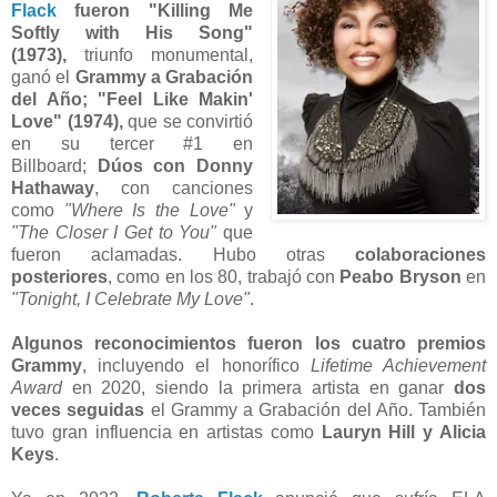
Flack
fueron
"Killing Me
Softly with His Song"
(1973),
triunfo monumental,
ganó el
Grammy a Grabación
del Año;
"Feel Like Makin'
Love" (1974),
que se convirtió
en su tercer #1 en
Billboard;
Dúos con Donny
Hathaway
, con canciones
como
"Where Is the Love"
y
"The Closer I Get to You"
que
fueron aclamadas. Hubo otras
colaboraciones
posteriores
, como en los 80, trabajó con
Peabo Bryson
en
"Tonight, I Celebrate My Love"
.
Algunos reconocimientos fueron los
cuatro premios
Grammy
,
incluyendo el honorífico
Lifetime Achievement
Award
en 2020, siendo la primera artista en ganar
dos
veces seguidas
el Grammy a Grabación del Año.
También
tuvo gran influencia en artistas como
Lauryn Hill y Alicia
Keys
.