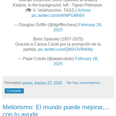
Karpov. In the background, left - Tigran Petrosian.
(📷: V. Velikhanzhin, TASS.)
#chess
pic.twitter.com/n8rMPGMh6X
— Douglas Griffin (@dgriffinchess)
February 28,
2025
Boris Spassky (1937-2025)
Gracias a Caissa Cards por la animación de la
partida.
pic.twitter.com/QWXOVBlbWy
— Pepe Colubi (@pepecolubi)
February 28,
2025
Permalink
jueves, febrero 27, 2025
No hay comentarios:
Compartir
Meliorismo: El mundo puede mejorar,...
con tu ayuda