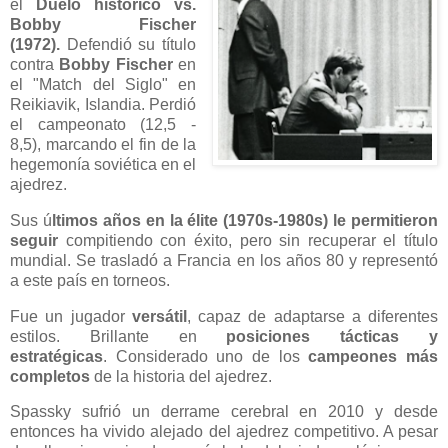
el
Duelo histórico vs.
Bobby Fischer
(1972).
Defendió su título
contra
Bobby Fischer
en
el "Match del Siglo" en
Reikiavik, Islandia.
Perdió
el campeonato (12,5 -
8,5), marcando el fin de la
hegemonía soviética en el
ajedrez.
Sus ú
ltimos años en la élite (1970s-1980s) le permitieron
seguir
compitiendo con éxito, pero sin recuperar el título
mundial.
Se trasladó a Francia en los años 80 y representó
a este país en torneos.
Fue un jugador
versátil
, capaz de adaptarse a diferentes
estilos.
Brillante en
posiciones tácticas y
estratégicas
.
Considerado uno de los
campeones más
completos
de la historia del ajedrez.
Spassky sufrió un derrame cerebral en 2010 y desde
entonces ha vivido alejado del ajedrez competitivo. A pesar