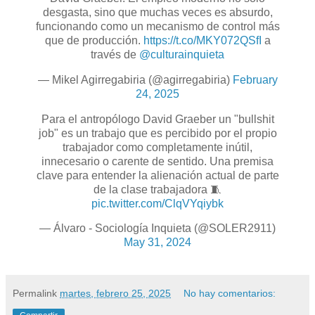
desgasta, sino que muchas veces es absurdo,
funcionando como un mecanismo de control más
que de producción.
https://t.co/MKY072QSfI
a
través de
@culturainquieta
— Mikel Agirregabiria (@agirregabiria)
February
24, 2025
Para el antropólogo David Graeber un "bullshit
job" es un trabajo que es percibido por el propio
trabajador como completamente inútil,
innecesario o carente de sentido. Una premisa
clave para entender la alienación actual de parte
de la clase trabajadora 🧵
pic.twitter.com/ClqVYqiybk
— Álvaro - Sociología Inquieta (@SOLER2911)
May 31, 2024
Permalink
martes, febrero 25, 2025
No hay comentarios: