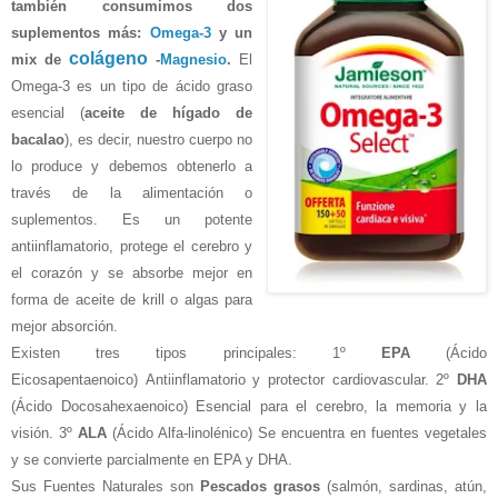
también consumimos dos
suplementos más:
Omega-3
y un
colágeno
mix de
-
Magnesio
.
El
Omega-3
es un tipo de
ácido graso
esencial (
aceite de hígado de
bacalao
)
, es decir, nuestro cuerpo no
lo produce y debemos obtenerlo a
través de la alimentación o
s
uplementos. Es un potente
antiinflamatorio, protege el cerebro y
el corazón y se absorbe mejor en
forma de aceite de krill o algas para
mejor absorción.
Existen tres tipos principales:
1º
EPA
(Ácido
Eicosapentaenoico) Antiinflamatorio y protector cardiovascular. 2º
DHA
(Ácido Docosahexaenoico) Esencial para el cerebro, la memoria y la
visión. 3º
ALA
(Ácido Alfa-linolénico) Se encuentra en fuentes vegetales
y se convierte parcialmente en EPA y DHA.
Sus Fuentes Naturales son
Pescados grasos
(salmón, sardinas, atún,