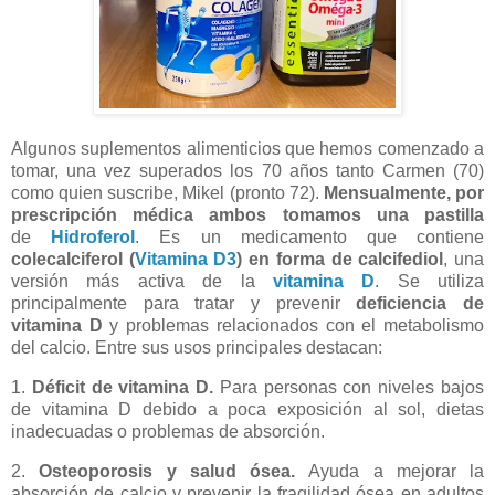
Algunos s
uplementos alim
enticios que hemos comenzado a
tomar, una vez superados los 70 años tanto Carmen (70)
como quien suscribe, Mikel (pronto 72).
Mensualmente, por
prescripción médica ambos tomamos una pastilla
de
Hidroferol
. Es un medicamento que contiene
colecalciferol (
Vitamina D3
) en forma de calcifediol
, una
versión más activa de la
vitamina D
. Se utiliza
principalmente para tratar y prevenir
deficiencia de
vitamina D
y problemas relacionados con el metabolismo
del calcio. Entre sus usos principales destacan:
1.
Déficit de vitamina D.
Para personas con niveles bajos
de vitamina D debido a poca exposición al sol, dietas
inadecuadas o problemas de absorción.
2.
Osteoporosis y salud ósea.
Ayuda a mejorar la
absorción de calcio y prevenir la fragilidad ósea en adultos