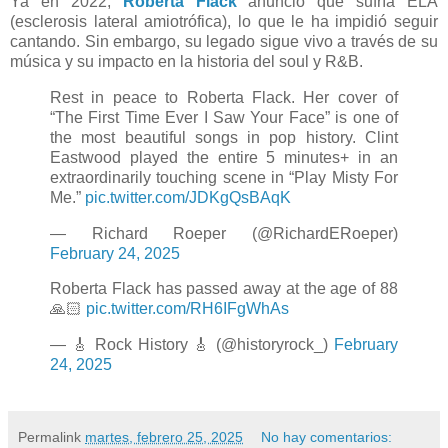
Ya en 2022,
Roberta Flack
anunció que sufría ELA
(esclerosis lateral amiotrófica), lo que le ha impidió seguir
cantando. Sin embargo, su legado sigue vivo a través de su
música y su impacto en la historia del soul y R&B.
Rest in peace to Roberta Flack. Her cover of
“The First Time Ever I Saw Your Face” is one of
the most beautiful songs in pop history. Clint
Eastwood played the entire 5 minutes+ in an
extraordinarily touching scene in “Play Misty For
Me.”
pic.twitter.com/JDKgQsBAqK
— Richard Roeper (@RichardERoeper)
February 24, 2025
Roberta Flack has passed away at the age of 88
🙏🏻
pic.twitter.com/RH6IFgWhAs
— 🎸 Rock History 🎸 (@historyrock_)
February
24, 2025
Permalink
martes, febrero 25, 2025
No hay comentarios: