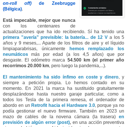
on-roll off)
de
Zeebrugge
(Bélgica)
.
Está impecable, mejor que nunca
con los centenares de
actualizaciones que ha ido recibiendo. Sí ha tenido una
primera "avería" previsible: la batería... de 12 V
a los 5
años y 9 meses,... Aparte de los filtros de aire y el líquido
limpiaparabrisas, únicamente
hemos remplazado los
neumáticos
más por edad (a los 4,5 años) que por
desgaste. El odómetro marca
54.500 km (el primer año
recorrimos 20.000 km
, pero luego la pandemia,...).
El mantenimiento ha sido ínfimo en coste y dinero
, y
siempre a petición propia. Lo hemos contado en su
momento. En 2021 la marca ha sustituido gratuitamente
desplazándose hasta
nuestro garaje particular
, como a
todos los Tesla de la primera remesa, el ordenador de
abordo en un
Retrofit hacia el Hardware 3.0
, porque ya no
podía gestionar el nuevo firmware. También en 2023 un
mazo de cables de la novena cámara (la trasera)
en
previsión de algún error (post)
,
en una acción preventiva