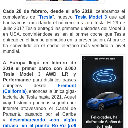
Cada 28 de febrero, desde el año 2019
, celebramos el
cumpleaños de "
T
r
esla
", nuestro
Tesla
Model 3
que así
bautizamos, mezclando el número tres con Tesla.
El 29 de
Julio 2017 Tesla entregó las primeras unidades del Model 3
en USA, convirtiéndose así en el primer coche que Tesla
entregó en el tiempo prometido en la presentación. Ahora se
ha convertido en el coche eléctrico más vendido a nivel
mundial.
A Europa llegó en febrero de
2019 el primer barco con 3.000
Tesla Model 3 AWD LR y
Performance
para distintos países
europeos desde
Fremont
(California)
, entonces la única giga-
factoría de Tesla hasta 2021. Aquel
viaje histórico pudimos seguirlo por
Internet atravesando el Canal de
Panamá, pasando por el Caribe
y
desembarcando -con algún
retraso- en el puerto Ro-Ro
(
roll