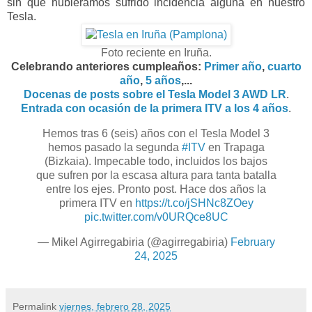
sin que hubiéramos sufrido incidencia alguna en nuestro
Tesla
.
Foto reciente en Iruña.
Celebrando anteriores cumpleaños:
Primer año
,
cuarto
año
,
5 años
,...
Docenas de posts sobre el Tesla Model 3 AWD LR
.
Entrada con ocasión de la primera ITV a los 4 años
.
Hemos tras 6 (seis) años con el Tesla Model 3
hemos pasado la segunda
#ITV
en Trapaga
(Bizkaia). Impecable todo, incluidos los bajos
que sufren por la escasa altura para tanta batalla
entre los ejes. Pronto post. Hace dos años la
primera ITV en
https://t.co/jSHNc8ZOey
pic.twitter.com/v0URQce8UC
— Mikel Agirregabiria (@agirregabiria)
February
24, 2025
Permalink
viernes, febrero 28, 2025