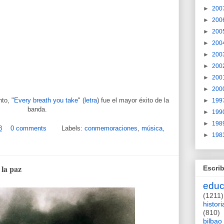
►
200
►
200
►
200
►
200
►
200
►
200
►
200
►
200
to, "
Every breath you take
" (
letra
) fue el mayor éxito de la
►
199
banda.
►
199
►
198
8
0 comments
Labels:
conmemoraciones
,
música
,
►
198
la paz
Escrib
educ
(1211)
histori
(810)
bilbao