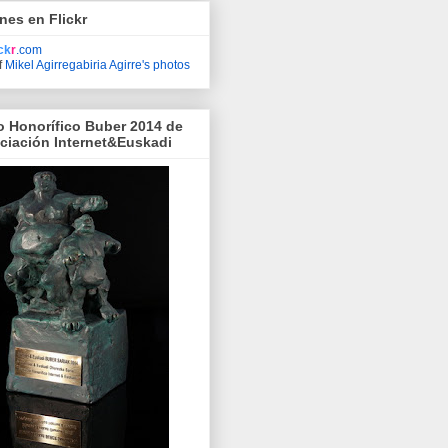
nes en Flickr
ick
r
.com
f
Mikel Agirregabiria Agirre's photos
o Honorífico Buber 2014 de
ociación Internet&Euskadi