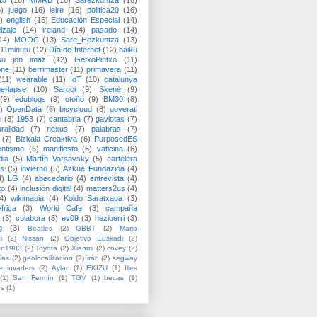
15
(16)
MMRB
(16)
Sarezkuntza
(16)
6)
juego
(16)
leire
(16)
politica20
(16)
)
english
(15)
Educación Especial
(14)
izaje
(14)
ireland
(14)
pasado
(14)
14)
MOOC
(13)
Sare_Hezkuntza
(13)
11minutu
(12)
Día de Internet
(12)
haiku
su jon imaz
(12)
GetxoPintxo
(11)
one
(11)
berrimaster
(11)
primavera
(11)
(11)
wearable
(11)
IoT
(10)
catalunya
me-lapse
(10)
Sargoi
(9)
Skené
(9)
(9)
edublogs
(9)
otoño
(9)
BM30
(8)
)
OpenData
(8)
bicycloud
(8)
goverati
i
(8)
1953
(7)
cantabria
(7)
gaviotas
(7)
uralidad
(7)
nexus
(7)
palabras
(7)
(7)
Bizkaia Creaktiva
(6)
PurposedES
entismo
(6)
manifiesto
(6)
vaticina
(6)
dia
(5)
Martín Varsavsky
(5)
cartelera
ss
(5)
invierno
(5)
Azkue Fundazioa
(4)
4)
LG
(4)
abecedario
(4)
entrevista
(4)
to
(4)
inclusión digital
(4)
matters2us
(4)
4)
wikimapia
(4)
Koldo Saratxaga
(3)
frica
(3)
World Cafe
(3)
campaña
(3)
colabora
(3)
ev09
(3)
heziberri
(3)
g
(3)
Beatles
(2)
GBBT
(2)
Mario
i
(2)
Nissan
(2)
Objetivo Euskadi
(2)
ón1983
(2)
Toyota
(2)
Xiaomi
(2)
covey
(2)
ias
(2)
geolocalización
(2)
irán
(2)
segway
e invaders
(2)
Aylan
(1)
EKIZU
(1)
Illes
(1)
San Fermín
(1)
TGV
(1)
becas
(1)
es
(1)