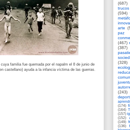
(687)
trucos
(594)
metáf
innova
arte
(
paz
conme
(467)
(387)
pasat
socie
(328)
 cuya familia fue quemada por el napalm el 8 de junio de
ecolog
n castellano) ayuda a la infancia víctima de las guerras.
reduca
comun
juvent
autorr
(243)
deport
aprendi
(174)
f
(164)
(157)
i
(152)
(149)
f
(136)