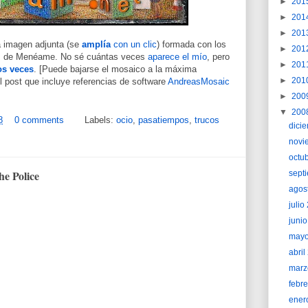
►
201
►
201
►
201
a imagen adjunta (se
amplía
con un clic
) formada con los
►
201
ios de Menéame. No sé cuántas veces
aparece el mío
, pero
►
201
os veces
. [Puede bajarse el mosaico a la máxima
►
201
el post que incluye referencias de software
AndreasMosaic
►
200
▼
200
8
0 comments
Labels:
ocio
,
pasatiempos
,
trucos
dici
novi
octu
he Police
sept
agos
juli
juni
may
abri
marz
febr
ener