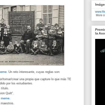
Imáge
www.
fl
More o
Premi
la As
meme
. Un reto interesante, cuyas reglas son:
r/tomar/crear una propia que capture lo que más TE
do por los estudiantes.
título.
ion Quilt”.
el meme
.
 maestros.