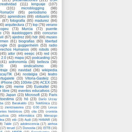
(121)
presentaciones
(121)
USA
creatividad
(111)
lenguaje
(107)
(101)
microblogging
(98)
eRomaGV
(95)
periodismo
(95)
(91)
aprendices
(89)
obituario
(89)
s
(87)
fotografía
(85)
madurez
(84)
80)
arquitectura
(77)
top
(76)
verano
logeu
(73)
Murcia
(72)
puente
e
(70)
ikasbloggers
(69)
concurso
vil
(67)
ajedrez
(66)
hdr
(66)
museo
armen
(61)
biografías
(60)
libertad
ogle
(53)
guggenheim
(53)
radio
rechos Humanos
(49)
robots
(46)
(45)
aitor
(44)
eeepc
(43)
red
(43)
 2.0
(42)
mapa
(42)
podcasting
(42)
(41)
astronomía
(38)
belleza
(38)
a20
(38)
sindicalismo
(38)
traje
(36)
navidad
(36)
wikipedia
scayTIK
(34)
nostalgia
(34)
teatro
rtugalete
(33)
Vitoria-Gasteiz
(31)
iPhone
(30)
100i4e
(29)
ACEX
(28)
tro
(28)
meme
(28)
Euskaltel
(26)
e libre
(26)
eventos educativos
(25)
25)
Japan
(23)
Microsoft
(23)
Paris
toestima
(23)
hó
(23)
Darío Urzay
ba
(22)
Barakaldo
(21)
Telefónica
(21)
21)
zientziaastea
(21)
G30
(20)
Lexus
ntes históricos
(20)
cita
(20)
cronista
puzkoa
(20)
informática
(20)
liderazgo
dea
(20)
etb
(19)
Audi
(18)
HAMAR
(18)
8)
7alde
(17)
adolescencia
(17)
ainhoa
(17)
teruel
(17)
Donostia
(16)
EITB
(16)