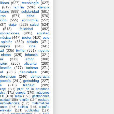
libros
(627)
tecnología
(627)
(612)
familia
(596)
ciencia
futuro
(585)
solidaridad
(581)
oras
(571)
ética
(570)
ción
(555)
economía
(552)
537)
viajar
(526)
salud
(524)
(513)
felicidad
(492)
moraciones
(491)
amistad
música
(447)
motor
(410)
ocio
opinión
(380)
bizkaia
(371)
iempos
(345)
cine
(341)
dad
(335)
twitter
(331)
ingenio
nietos
(325)
infancia
(321)
ía
(312)
amor
(300)
ción
(286)
alicante
(280)
icación
(277)
turismo
(271)
ud
(256)
naturaleza
(248)
eferencias
(246)
democracia
poesía
(241)
getxoblog
(227)
e
(216)
trabajo
(209)
zaje
(177)
pilar de la horadada
ísica
(171)
europa
(170)
imágenes
TED
(163)
Tesla
(158)
gastronomía
gualdad
(156)
religión
(154)
euskara
autorrefencias
(150)
matemáticas
rance
(145)
polírica
(145)
españa
televisión
(131)
publicidad
(127)