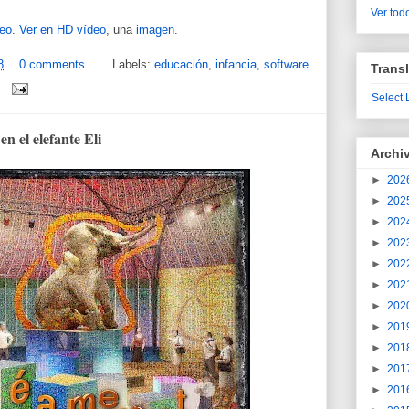
Ver todo
eo
.
Ver en HD vídeo
, una
imagen
.
8
0 comments
Labels:
educación
,
infancia
,
software
Transl
Select
n el elefante Eli
Archi
►
202
►
202
►
202
►
202
►
202
►
202
►
202
►
201
►
201
►
201
►
201