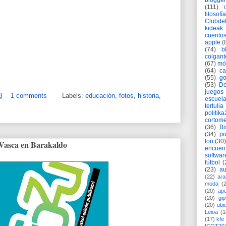
blogger
(111)
filosofía
Clubd
kideak
cuento
apple
(
(74)
b
colgant
(67)
mó
(64)
c
(55)
go
(53)
De
juegos
8
1 comments
Labels:
educación
,
fotos
,
historia
,
escuela
tertulia
politik
cortome
(36)
Bi
(34)
po
fon
(30)
a Vasca en Barakaldo
encuen
softwar
fútbol
(
(23)
au
(22)
ara
moda
(
(20)
apu
(20)
gi
(20)
ubi
Leioa
(1
(17)
kfe