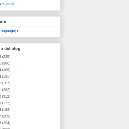
 mi perfil
ate
 Language
▼
vo del blog
6
(235)
5
(386)
4
(385)
3
(161)
2
(187)
1
(282)
0
(312)
9
(173)
8
(198)
7
(209)
6
(294)