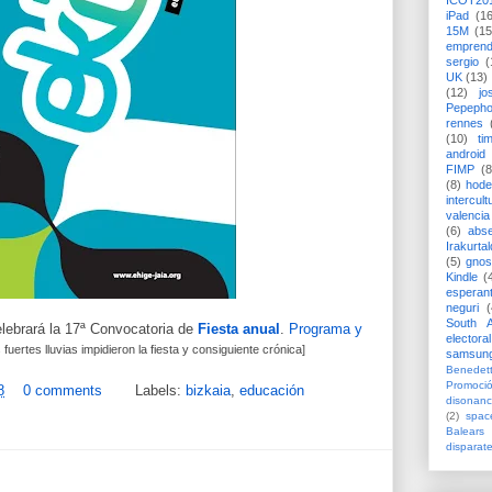
ICOT20
iPad
(1
15M
(15
emprend
sergio
(
UK
(13)
(12)
jo
Pepeph
rennes
(10)
ti
android
FIMP
(8
(8)
hode
intercult
valencia
(6)
abs
Irakurtal
(5)
gno
Kindle
(
esperan
neguri
(
South A
elebrará la 17ª Convocatoria de
Fiesta anual
.
Programa y
electoral
 fuertes lluvias impidieron la fiesta y consiguiente crónica]
samsun
Benedett
Promoci
8
0 comments
Labels:
bizkaia
,
educación
disonanc
(2)
spac
Balears
disparat