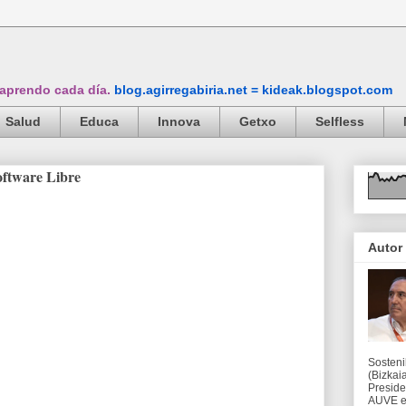
 aprendo cada día.
blog.agirregabiria.net = kideak.blogspot.com
Salud
Educa
Innova
Getxo
Selfless
oftware Libre
Autor
Sosteni
(Bizkaia
Preside
AUVE en