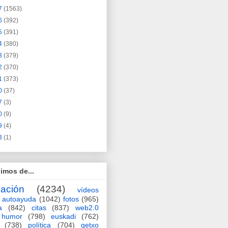
7
(1563)
6
(392)
5
(391)
4
(380)
3
(379)
2
(370)
1
(373)
0
(37)
7
(3)
0
(9)
9
(4)
3
(1)
imos de...
ación
(4234)
vídeos
autoayuda
(1042)
fotos
(965)
a
(842)
citas
(837)
web2.0
humor
(798)
euskadi
(762)
(738)
política
(704)
getxo