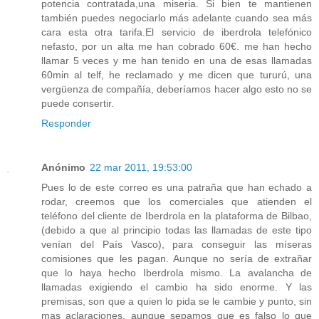
potencia contratada,una miseria. Si bien te mantienen
también puedes negociarlo más adelante cuando sea más
cara esta otra tarifa.El servicio de iberdrola telefónico
nefasto, por un alta me han cobrado 60€. me han hecho
llamar 5 veces y me han tenido en una de esas llamadas
60min al telf, he reclamado y me dicen que tururú, una
vergüenza de compañía, deberíamos hacer algo esto no se
puede consertir.
Responder
Anónimo
22 mar 2011, 19:53:00
Pues lo de este correo es una patraña que han echado a
rodar, creemos que los comerciales que atienden el
teléfono del cliente de Iberdrola en la plataforma de Bilbao,
(debido a que al principio todas las llamadas de este tipo
venían del País Vasco), para conseguir las míseras
comisiones que les pagan. Aunque no sería de extrañar
que lo haya hecho Iberdrola mismo. La avalancha de
llamadas exigiendo el cambio ha sido enorme. Y las
premisas, son que a quien lo pida se le cambie y punto, sin
mas aclaraciones, aunque sepamos que es falso lo que