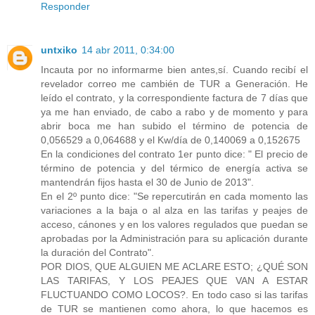
Responder
untxiko
14 abr 2011, 0:34:00
Incauta por no informarme bien antes,sí. Cuando recibí el
revelador correo me cambién de TUR a Generación. He
leído el contrato, y la correspondiente factura de 7 días que
ya me han enviado, de cabo a rabo y de momento y para
abrir boca me han subido el término de potencia de
0,056529 a 0,064688 y el Kw/día de 0,140069 a 0,152675
En la condiciones del contrato 1er punto dice: " El precio de
término de potencia y del térmico de energía activa se
mantendrán fijos hasta el 30 de Junio de 2013".
En el 2º punto dice: "Se repercutirán en cada momento las
variaciones a la baja o al alza en las tarifas y peajes de
acceso, cánones y en los valores regulados que puedan se
aprobadas por la Administración para su aplicación durante
la duración del Contrato".
POR DIOS, QUE ALGUIEN ME ACLARE ESTO; ¿QUÉ SON
LAS TARIFAS, Y LOS PEAJES QUE VAN A ESTAR
FLUCTUANDO COMO LOCOS?. En todo caso si las tarifas
de TUR se mantienen como ahora, lo que hacemos es