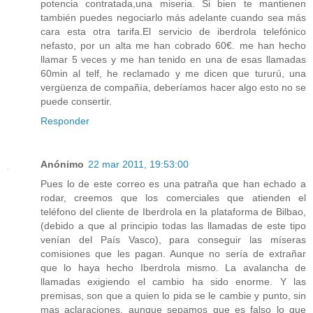
potencia contratada,una miseria. Si bien te mantienen
también puedes negociarlo más adelante cuando sea más
cara esta otra tarifa.El servicio de iberdrola telefónico
nefasto, por un alta me han cobrado 60€. me han hecho
llamar 5 veces y me han tenido en una de esas llamadas
60min al telf, he reclamado y me dicen que tururú, una
vergüenza de compañía, deberíamos hacer algo esto no se
puede consertir.
Responder
Anónimo
22 mar 2011, 19:53:00
Pues lo de este correo es una patraña que han echado a
rodar, creemos que los comerciales que atienden el
teléfono del cliente de Iberdrola en la plataforma de Bilbao,
(debido a que al principio todas las llamadas de este tipo
venían del País Vasco), para conseguir las míseras
comisiones que les pagan. Aunque no sería de extrañar
que lo haya hecho Iberdrola mismo. La avalancha de
llamadas exigiendo el cambio ha sido enorme. Y las
premisas, son que a quien lo pida se le cambie y punto, sin
mas aclaraciones, aunque sepamos que es falso lo que