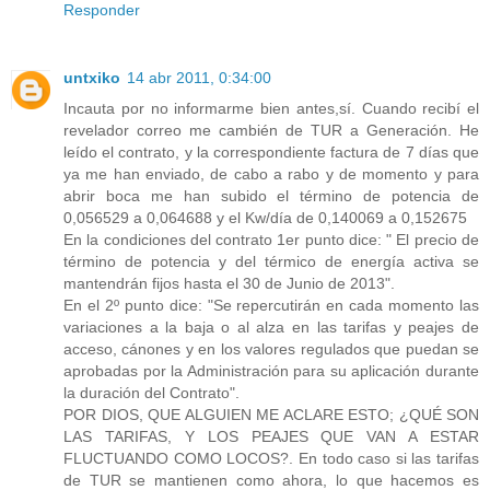
Responder
untxiko
14 abr 2011, 0:34:00
Incauta por no informarme bien antes,sí. Cuando recibí el
revelador correo me cambién de TUR a Generación. He
leído el contrato, y la correspondiente factura de 7 días que
ya me han enviado, de cabo a rabo y de momento y para
abrir boca me han subido el término de potencia de
0,056529 a 0,064688 y el Kw/día de 0,140069 a 0,152675
En la condiciones del contrato 1er punto dice: " El precio de
término de potencia y del térmico de energía activa se
mantendrán fijos hasta el 30 de Junio de 2013".
En el 2º punto dice: "Se repercutirán en cada momento las
variaciones a la baja o al alza en las tarifas y peajes de
acceso, cánones y en los valores regulados que puedan se
aprobadas por la Administración para su aplicación durante
la duración del Contrato".
POR DIOS, QUE ALGUIEN ME ACLARE ESTO; ¿QUÉ SON
LAS TARIFAS, Y LOS PEAJES QUE VAN A ESTAR
FLUCTUANDO COMO LOCOS?. En todo caso si las tarifas
de TUR se mantienen como ahora, lo que hacemos es