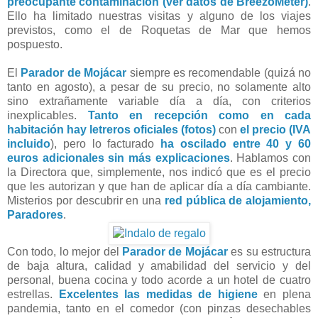
preocupante contaminación (ver datos de BreezoMeter)
.
Ello ha limitado nuestras visitas y alguno de los viajes
previstos, como el de Roquetas de Mar que hemos
pospuesto.
El
Parador de Mojácar
siempre es recomendable (quizá no
tanto en agosto), a pesar de su precio, no solamente alto
sino extrañamente variable día a día, con criterios
inexplicables.
Tanto en recepción como en cada
habitación hay letreros oficiales (fotos)
con
el precio (IVA
incluido
), pero lo facturado
ha oscilado entre 40 y 60
euros adicionales sin más explicaciones
. Hablamos con
la Directora que, simplemente, nos indicó que es el precio
que les autorizan y que han de aplicar día a día cambiante.
Misterios por descubrir en una
red pública de alojamiento,
Paradores
.
Con todo, lo mejor del
Parador de Mojácar
es su estructura
de baja altura, calidad y amabilidad del servicio y del
personal, buena cocina y todo acorde a un hotel de cuatro
estrellas.
Excelentes las medidas de higiene
en plena
pandemia, tanto en el comedor (con pinzas desechables