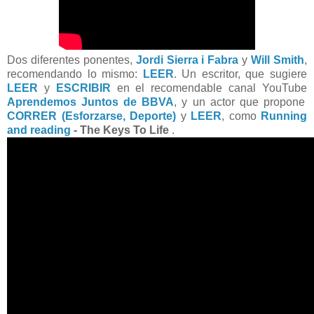
Dos diferentes ponentes,
Jordi Sierra i Fabra
y
Will Smith
,
recomendando lo mismo:
LEER
. Un escritor, que sugiere
LEER
y
ESCRIBIR
en el recomendable canal YouTube
Aprendemos Juntos de BBVA
, y un actor que propone
CORRER (Esforzarse, Deporte)
y
LEER
, como
Running
and reading
- The Keys To Life
.