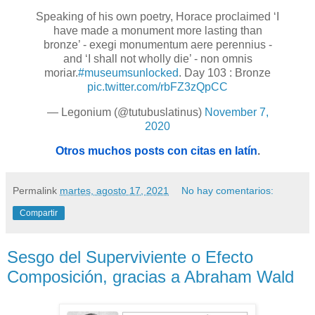
Speaking of his own poetry, Horace proclaimed ‘I
have made a monument more lasting than
bronze’ - exegi monumentum aere perennius -
and ‘I shall not wholly die’ - non omnis
moriar.
#museumsunlocked
. Day 103 : Bronze
pic.twitter.com/rbFZ3zQpCC
— Legonium (@tutubuslatinus)
November 7,
2020
Otros muchos posts con citas en latín
.
Permalink
martes, agosto 17, 2021
No hay comentarios:
Compartir
Sesgo del Superviviente o Efecto
Composición, gracias a Abraham Wald