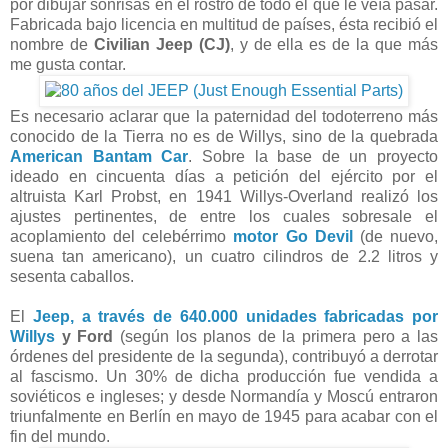
por dibujar sonrisas en el rostro de todo el que le veía pasar.
Fabricada bajo licencia en multitud de países, ésta recibió el
nombre de
Civilian Jeep (CJ)
, y de ella es de la que más
me gusta contar.
Es necesario aclarar que la paternidad del todoterreno más
conocido de la Tierra no es de Willys, sino de la quebrada
American Bantam Car
. Sobre la base de un proyecto
ideado en cincuenta días a petición del ejército por el
altruista Karl Probst, en 1941 Willys-Overland realizó los
ajustes pertinentes, de entre los cuales sobresale el
acoplamiento del celebérrimo
motor Go Devil
(de nuevo,
suena tan americano), un cuatro cilindros de 2.2 litros y
sesenta caballos.
El
Jeep, a través de 640.000 unidades fabricadas por
Willys
y Ford
(según los planos de la primera pero a las
órdenes del presidente de la segunda), contribuyó a derrotar
al fascismo. Un 30% de dicha producción fue vendida a
soviéticos e ingleses; y desde Normandía y Moscú entraron
triunfalmente en Berlín en mayo de 1945 para acabar con el
fin del mundo.