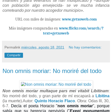
infantiles y para veteranos se han multiplicado y –aunque
con población algo envejecida- se ve mucha infancia
correteando por nuestro acogedor municipio
».
URL con miles de imágenes:
www.getxoweb.com
Más imágenes comparadas en
www.flickr.com/search/?
text=getxoweb
Permalink
miércoles, agosto 18, 2021
No hay comentarios:
Compartir
Non omnis moriar: No moriré del todo
Non omnis moriar multaque pars mei vitabit Libitinam
:
No moriré del todo, y gran parte de mí escapará a
Libitina
(la muerte).Autor:
Quinto Horacio Flaco
. Obra: Odas III, 30,
6-
7.
Decía el poeta Horacio "
non
omnis
moriar
", porque 
sabía que su herencia perviviría ("
Exegi monumentum 