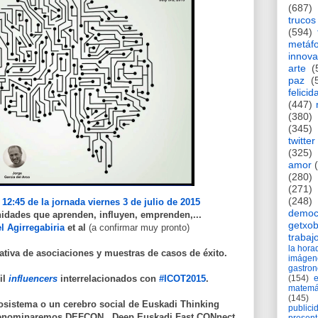
(687)
trucos
(594)
metáf
innova
arte
(
paz
(
felicid
(447)
(380)
(345)
twitter
(325)
amor
(280)
(271)
(248)
 12:45 de la jornada viernes 3 de julio de 2015
democ
dades que aprenden, influyen, emprenden,...
getxob
l Agirregabiria
et al
(a confirmar muy pronto)
trabaj
la hor
ativa de asociaciones y muestras de casos de éxito.
imágen
gastro
il
influencers
interrelacionados con
#ICOT2015
.
(154)
matemá
(145)
osistema o un cerebro social de Euskadi Thinking
publici
enominaremos DEFCON, Deep Euskadi Fast CONnect.