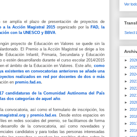
Ver todo
se amplía el plazo de presentación de proyectos de
Transl
 a la Acción Magistral 2015
organizado por la
FAD, la
ación con la UNESCO y BBVA
.
Select
ingún proyecto de Educación en Valores se quede sin la
alardonado. El Premio a la Acción Magistral se dirige a los
Archi
e Educación Infantil, Primaria, Secundaria y Educación
o o estén desarrollando durante el curso escolar 2014/2015
►
202
 en el ámbito de la Educación en Valores. Este año,
como
►
202
ya existentes en convocatorias anteriores se añade una
►
202
royectos realizados en red por docentes de dos o más
►
202
ación en
premio.fad.es
.
►
202
17 candidaturas de la Comunidad Autónoma del País
►
202
 las dos categorías de aquel año
.
►
202
la convocatoria, así como el formulario de inscripción, los
►
201
magistral.org
y
premio.fad.es
. Desde estos espacios en
►
201
files en redes sociales del premio, se facilitamos de forma
►
201
l desarrollo de la convocatoria, así como novedades y
►
201
tenciales candidatos y para todas las personas interesadas