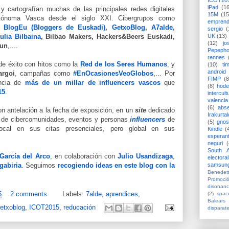
ICOT20
iPad
(1
 cartografían muchas de las principales redes digitales
15M
(15
tónoma Vasca desde el siglo XXI. Cibergrupos como
emprend
,
BlogEu (Bloggers de Euskadi)
,
GetxoBlog
,
A7alde
,
sergio
(
tulia Bilbaina
, Bilbao Makers, Hackers&Beers Euskadi,
UK
(13)
(12)
jo
gun
,....
Pepeph
rennes
de éxito con hitos como la
Red de los Seres Humanos
, y
(10)
ti
android
argoi
, campañas como
#EnOcasionesVeoGlobos
,... Por
FIMP
(8
encia de
más de un millar de influencers vascos
que
(8)
hode
15
.
intercult
valencia
(6)
abs
on antelación a la fecha de exposición, en un
site
dedicado
Irakurtal
s de cibercomunidades, eventos y personas
influencers
de
(5)
gno
local en sus citas presenciales, pero global en sus
Kindle
(
esperan
neguri
(
South A
García del Arco
, en colaboración con
Julio Usandizaga
,
electoral
gabiria
. Seguimos
recogiendo ideas en este blog con la
samsun
Benedett
Promoci
disonanc
5
2 comments
Labels:
7alde
,
aprendices
,
(2)
spac
Balears
etxoblog
,
ICOT2015
,
reducación
disparat