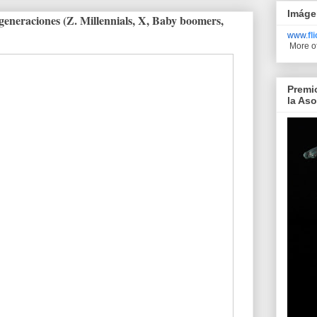
Imáge
generaciones (Z. Millennials, X, Baby boomers,
www.
fl
More o
Premi
la As