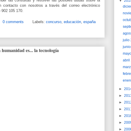
nder las consultas y resolver las posibles dudas sobre la
▼
201
n contacto con nosotros a través del correo electrónico
dici
o 902 105 170.
novi
octu
0 comments
Labels:
concurso
,
educación
,
españa
sept
agos
juli
juni
 humanidad es... la tecnología
may
abri
marz
febr
ener
►
201
►
201
►
201
►
201
►
201
►
200
►
200