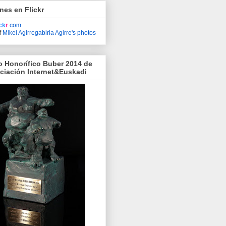
nes en Flickr
ick
r
.com
f
Mikel Agirregabiria Agirre's photos
o Honorífico Buber 2014 de
ociación Internet&Euskadi