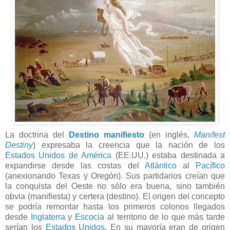
La doctrina del
Destino manifiesto
(en inglés,
Manifest
Destiny
) expresaba la creencia que la nación de los
Estados Unidos de América
(EE.UU.) estaba destinada a
expandirse desde las costas del
Atlántico
al
Pacífico
(anexionando Texas y Oregón). Sus partidarios creían que
la conquista del Oeste no sólo era buena, sino también
obvia (manifiesta) y certera (destino). El origen del concepto
se podría remontar hasta los primeros colonos llegados
desde
Inglaterra
y
Escocia
al territorio de lo que más tarde
serían los
Estados Unidos
. En su mayoría eran de origen