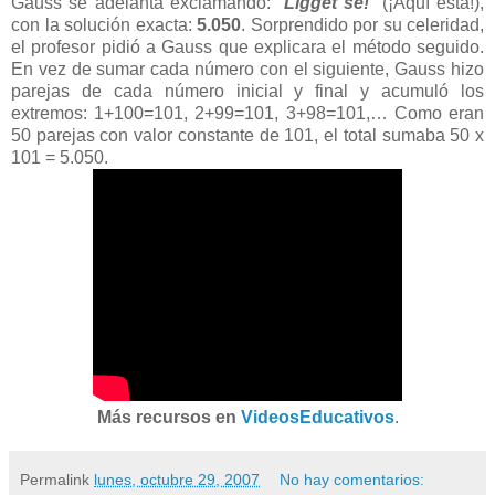
Gauss se adelanta exclamando: “
Ligget se!
” (¡Aquí está!),
con la solución exacta:
5.050
. Sorprendido por su celeridad,
el profesor pidió a Gauss que explicara el método seguido.
En vez de sumar cada número con el siguiente, Gauss hizo
parejas de cada número inicial y final y acumuló los
extremos: 1+100=101, 2+99=101, 3+98=101,… Como eran
50 parejas con valor constante de 101, el total sumaba 50 x
101 = 5.050.
Más recursos en
VideosEducativos
.
Permalink
lunes, octubre 29, 2007
No hay comentarios: