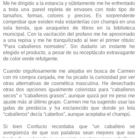
Me he dirigido a la estancia y súbitamente me he enfrentado
a toda una pared repleta de envases con todo tipo de
tamaños, formas, colores y precios. Es sorprendente
comprobar que existen más estanterías con champú en una
sola tienda, que anaqueles de libros en la biblioteca
municipal. Con la vacilación del profano me he aproximado
a una repisa y me he tranquilizado al leer el primer rótulo:
“Para caballeros normales”. Sin dudarlo un instante he
elegido el producto, a pesar de su receptáculo extravagante
de color verde refulgente.
Cuando orgullosamente me alejaba en busca de Carmen
con mi compra zanjada, me ha picado la curiosidad por ver
otras alternativas de cosmética masculina. He desechado
otras dos opciones igualmente coloristas para “caballeros
secos” o “caballeros grasos”, aunque quizá por mi peso me
ajuste más al último grupo. Carmen me ha sugerido usar las
gafas de presbicia y ha esclarecido que donde yo leía
“caballeros” decía “cabellos”, aunque aceptaba el champú.
Si bien Confucio recordaba que “un caballero se
avergüenza de que sus palabras sean mejores que sus