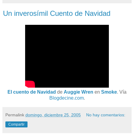
Un inverosímil Cuento de Navidad
El cuento de Navidad
de
Auggie Wren
en
Smoke
. Vía
Blogdecine.com
.
Permalink
domingo, diciembre 25, 2005
No hay comentarios:
Compartir