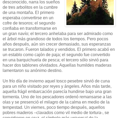
desconocido, narra los sueños
de tres arbolitos en la cumbre
de una montaña. El primero
esperaba convertirse en un
cofre de tesoros; el segundo
confiaba en transformarse en
un gran navío; el tercero anhelaba para ser admirado como
el árbol más grandioso de todos los tiempos. Pero pocos
años después, aún sin crecer demasiado, sus esperanzas
se trucaron. Fueron talados y vendidos. El primero acabó en
un establo como cajón de paja; el segundo fue convertido
en una barquichuela de pesca; el tercero sólo sirvió para
hacer dos tablones olvidados. Aquellas humildes maderas
lamentaron su anónimo destino.
Un frío día de invierno aquel tosco pesebre sirvió de cuna
para un niño visitado por reyes y ángeles. Años más tarde,
aquella frágil embarcación parecía hundirse bajo una gran
tormenta. Uno de los pescadores ordenó remansarse a las
olas y se presenció el milagro de la calma en medio de la
tempestad. Un viernes, poco tiempo después, aquellos
pobres maderos –clavados como vil medio de tortura-, se
convirtieron en cruz, el símbolo más universal de la