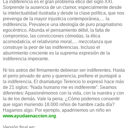
La indiferencia es el gran problema ético del siglo XXI.
Sorprende la ausencia de un clamor, especialmente desde
la intelectualidad ilustrada y desde la clase política, que nos
prevenga de la mayor injusticia contemporánea,… la
indiferencia. Prevalece una ideología de puro pragmatismo
egocéntrico. Abunda el pensamiento débil, la falta de
compromiso, las convicciones cómodas, la ética
acomodaticia, el relativismo moral,… mezcolanza que
construye la peor de las indiferencias. Incluso el
aburrimiento creciente es la suprema expresión de la
indiferencia imperante.
Ni los astros del firmamento debieran ser indiferentes. Hasta
el perro privado de amo y querencia, prefiere el puntapié a
la indiferencia. El dramaturgo Terencio lo expresó hace más
de 21 siglos: “Nada humano me es indiferente”. Seamos
diferentes: Apasionémonos con la vida, con la nuestra y con
la de los demás. Vale la pena. ¿Cómo podemos consentir
que sigan muriendo 18.000 niños de hambre cada día?
Hagamos algo. Por ejemplo, apadrinemos un niño en
www.ayudaenaccion.org
.
Versión final en: