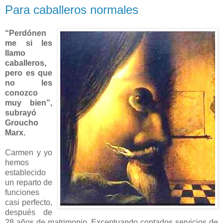
Para caballeros normales
“Perdónen
me si les
llamo
caballeros,
pero es que
no les
conozco
muy bien”,
subrayó
Groucho
Marx.
Carmen y yo
hemos
establecido
un reparto de
funciones
casi perfecto,
después de
28 años de matrimonio. Exceptuando contados servicios de