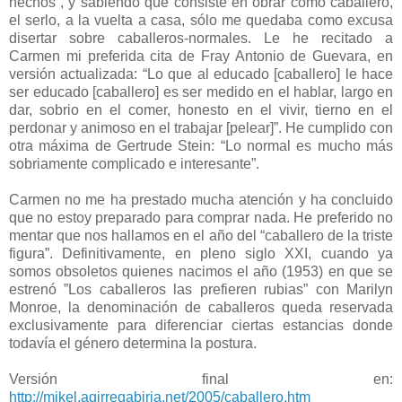
hechos”, y sabiendo que consiste en obrar como caballero,
el serlo, a la vuelta a casa, sólo me quedaba como excusa
disertar sobre caballeros-normales. Le he recitado a
Carmen mi preferida cita de Fray Antonio de Guevara, en
versión actualizada: “Lo que al educado [caballero] le hace
ser educado [caballero] es ser medido en el hablar, largo en
dar, sobrio en el comer, honesto en el vivir, tierno en el
perdonar y animoso en el trabajar [pelear]”. He cumplido con
otra máxima de Gertrude Stein: “Lo normal es mucho más
sobriamente complicado e interesante”.
Carmen no me ha prestado mucha atención y ha concluido
que no estoy preparado para comprar nada. He preferido no
mentar que nos hallamos en el año del “caballero de la triste
figura”. Definitivamente, en pleno siglo XXI, cuando ya
somos obsoletos quienes nacimos el año (1953) en que se
estrenó ”Los caballeros las prefieren rubias” con Marilyn
Monroe, la denominación de caballeros queda reservada
exclusivamente para diferenciar ciertas estancias donde
todavía el género determina la postura.
Versión final en:
http://mikel.agirregabiria.net/2005/caballero.htm