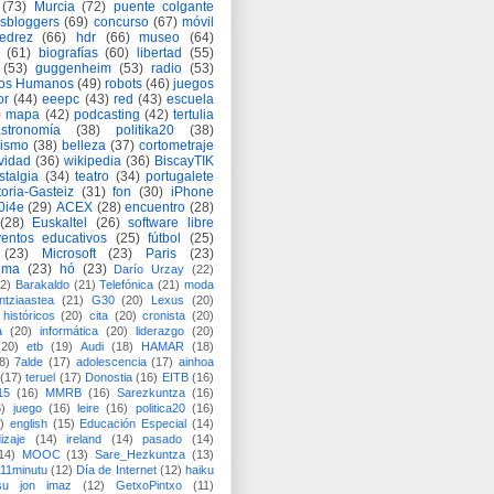
(73)
Murcia
(72)
puente colgante
asbloggers
(69)
concurso
(67)
móvil
jedrez
(66)
hdr
(66)
museo
(64)
(61)
biografías
(60)
libertad
(55)
(53)
guggenheim
(53)
radio
(53)
os Humanos
(49)
robots
(46)
juegos
or
(44)
eeepc
(43)
red
(43)
escuela
)
mapa
(42)
podcasting
(42)
tertulia
astronomía
(38)
politika20
(38)
lismo
(38)
belleza
(37)
cortometraje
vidad
(36)
wikipedia
(36)
BiscayTIK
stalgia
(34)
teatro
(34)
portugalete
toria-Gasteiz
(31)
fon
(30)
iPhone
0i4e
(29)
ACEX
(28)
encuentro
(28)
(28)
Euskaltel
(26)
software libre
entos educativos
(25)
fútbol
(25)
(23)
Microsoft
(23)
Paris
(23)
ima
(23)
hó
(23)
Darío Urzay
(22)
2)
Barakaldo
(21)
Telefónica
(21)
moda
ntziaastea
(21)
G30
(20)
Lexus
(20)
históricos
(20)
cita
(20)
cronista
(20)
a
(20)
informática
(20)
liderazgo
(20)
(20)
etb
(19)
Audi
(18)
HAMAR
(18)
8)
7alde
(17)
adolescencia
(17)
ainhoa
(17)
teruel
(17)
Donostia
(16)
EITB
(16)
15
(16)
MMRB
(16)
Sarezkuntza
(16)
6)
juego
(16)
leire
(16)
politica20
(16)
)
english
(15)
Educación Especial
(14)
izaje
(14)
ireland
(14)
pasado
(14)
14)
MOOC
(13)
Sare_Hezkuntza
(13)
11minutu
(12)
Día de Internet
(12)
haiku
su jon imaz
(12)
GetxoPintxo
(11)