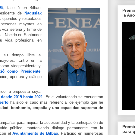
25,
falleció en Bilbao
Premi
residente de
Nagusiak
la As
s queridos y respetados
 personas mayores en
a voz serena y firme de
ia.
Nacido en Santander
u vida profesional en
ó su tiempo libre al
mayores. Entró en la
omo vicepresidente y,
ció como Presidente
,
ión, apertura y diálogo
ndo, a propuesta suya,
a desde 2019 hasta 2021
. En el voluntariado se encuentran
erto
ha sido el caso más referencial de ejemplo que he
altad, bonhomía, empatía y una capacidad suprema de
ampañas para mejorar la accesibilidad y la participación de
Premi
ida pública, manteniendo diálogo permanente con la
para 
con el
Ayuntamiento de Bilbao
. Participó en numerosas