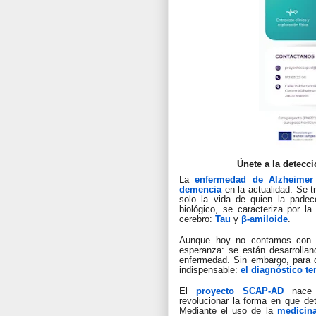
Únete a la detecc
La
enfermedad de Alzheimer
demencia
en la actualidad. Se 
solo la vida de quien la padec
biológico, se caracteriza por l
cerebro:
Tau
y
β-amiloide
.
Aunque hoy no contamos con u
esperanza: se están desarrolla
enfermedad. Sin embargo, para q
indispensable:
el diagnóstico t
El
proyecto SCAP-AD
nace 
revolucionar la forma en que de
Mediante el uso de la
medicina