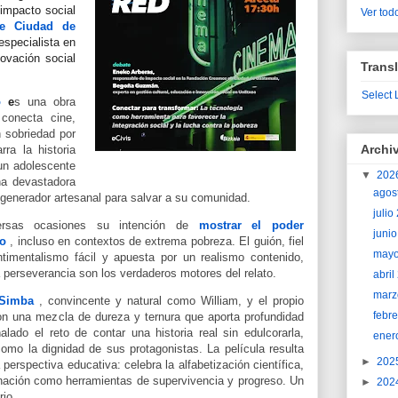
 impacto social
Ver todo
e Ciudad de
 especialista en
novación social
Transl
Select
o
e
s una obra
conecta cine,
n sobriedad por
Archi
rra la historia
un adolescente
▼
202
a devastadora
agos
ogenerador artesanal para salvar a su comunidad.
juli
versas ocasiones su intención de
mostrar el poder
juni
to
, incluso en contextos de extrema pobreza. El guión, fiel
may
sentimentalismo fácil y apuesta por un realismo contenido,
la perseverancia son los verdaderos motores del relato.
abri
marz
 Simba
, convincente y natural como William, y el propio
febr
 con una mezcla de dureza y ternura que aporta profundidad
lado el reto de contar una historia real sin edulcorarla,
ener
como la dignidad de sus protagonistas. La película resulta
►
202
erspectiva educativa: celebra la alfabetización científica,
inación como herramientas de supervivencia y progreso. Un
►
202
rio.