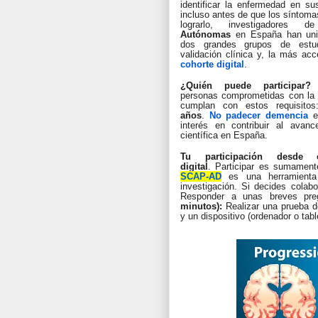
identificar la enfermedad en su
incluso antes de que los síntoma
lograrlo, investigadores
Autónomas
en España han unid
dos grandes grupos de estu
validación clínica y, la más acc
cohorte digital
.
¿Quién puede participar
personas comprometidas con la
cumplan con estos requisito
años
.
No padecer demencia
en
interés en contribuir al avanc
científica en España.
Tu participación desde 
digital
. Participar es sumament
SCAP-AD
es una herramienta 
investigación. Si decides colab
Responder a unas breves pre
minutos):
Realizar una prueba 
y un dispositivo (ordenador o tab