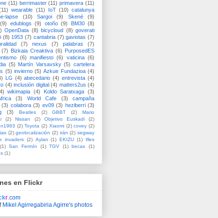
one
(11)
berrimaster
(11)
primavera
(11)
(11)
wearable
(11)
IoT
(10)
catalunya
me-lapse
(10)
Sargoi
(9)
Skené
(9)
(9)
edublogs
(9)
otoño
(9)
BM30
(8)
)
OpenData
(8)
bicycloud
(8)
goverati
i
(8)
1953
(7)
cantabria
(7)
gaviotas
(7)
uralidad
(7)
nexus
(7)
palabras
(7)
(7)
Bizkaia Creaktiva
(6)
PurposedES
entismo
(6)
manifiesto
(6)
vaticina
(6)
dia
(5)
Martín Varsavsky
(5)
cartelera
ss
(5)
invierno
(5)
Azkue Fundazioa
(4)
4)
LG
(4)
abecedario
(4)
entrevista
(4)
to
(4)
inclusión digital
(4)
matters2us
(4)
4)
wikimapia
(4)
Koldo Saratxaga
(3)
frica
(3)
World Cafe
(3)
campaña
(3)
colabora
(3)
ev09
(3)
heziberri
(3)
g
(3)
Beatles
(2)
GBBT
(2)
Mario
i
(2)
Nissan
(2)
Objetivo Euskadi
(2)
ón1983
(2)
Toyota
(2)
Xiaomi
(2)
covey
(2)
ias
(2)
geolocalización
(2)
irán
(2)
segway
e invaders
(2)
Aylan
(1)
EKIZU
(1)
Illes
(1)
San Fermín
(1)
TGV
(1)
becas
(1)
es
(1)
nes en Flickr
ick
r
.com
f
Mikel Agirregabiria Agirre's photos