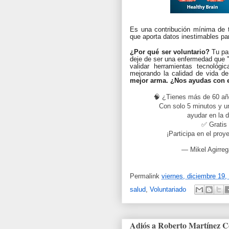
Es una contribución mínima de
que aporta datos inestimables pa
¿Por qué ser voluntario?
Tu par
deje de ser una enfermedad que "ll
validar herramientas tecnológ
mejorando la calidad de vida d
mejor arma. ¿Nos ayudas con 
🧠 ¿Tienes más de 60 año
Con solo 5 minutos y un
ayudar en la 
✅ Gratis
¡Participa en el pr
— Mikel Agirrega
Permalink
viernes, diciembre 19,
salud
,
Voluntariado
Adiós a Roberto Martínez Ce