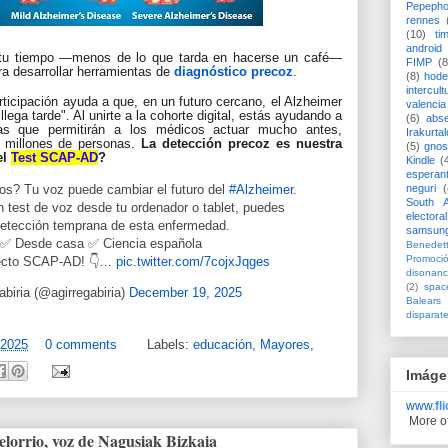
Pepeph
rennes
(10)
ti
android
 tu tiempo —menos de lo que tarda en hacerse un café—
FIMP
(8
ra desarrollar herramientas de
diagnóstico precoz
.
(8)
hode
intercult
ticipación ayuda a que, en un futuro cercano, el Alzheimer
valencia
ega tarde". Al unirte a la cohorte digital, estás ayudando a
(6)
abs
icas que permitirán a los médicos actuar mucho antes,
Irakurtal
e millones de personas.
La detección precoz es nuestra
(5)
gno
el
Test SCAP-AD
?
Kindle
(
esperan
neguri
(
s? Tu voz puede cambiar el futuro del
#Alzheimer
.
South A
 test de voz desde tu ordenador o tablet, puedes
electoral
detección temprana de esta enfermedad.
samsun
 ✅ Desde casa ✅ Ciencia española
Benedett
Promoci
oyecto SCAP-AD! 👇…
pic.twitter.com/7cojxJqges
disonanc
(2)
spac
biria (@agirregabiria)
December 19, 2025
Balears
disparat
 2025
0 comments
Labels:
educación
,
Mayores
,
Imáge
www.
fl
More o
lorrio, voz de Nagusiak Bizkaia