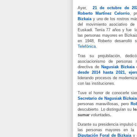
Ayer,
21 de octubre de 20
Roberto Martínez Celorrio
, p
Bizkaia
y uno de los rostros má
del movimiento asociativo de
Euskadi. Tenía 77 años y fue
l
las personas mayores en Bizka
en 1948, Roberto desarrolló s
Telefónica
.
Tras su prejubilación, dedic
asociacionismo de personas 
directiva de
Nagusiak Bizkaia
c
desde 2014 hasta 2021, ejer
liderando procesos de modernizac
con las instituciones.
Tuve el honor de conocerle sie
Secretario de Nagusiak Bizkai
personas maravillosas, pero
Rob
descubierto. Lo distinguían su
le
sumar
voluntades
.
Durante su presidencia impulsó c
las personas mayores en la v
Diputación Foral de Bizkaia
y 