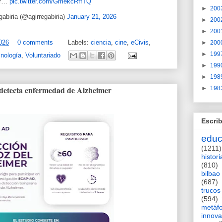
or…
pic.twitter.com/GmekcRffTQ
►
200
gabiria (@agirregabiria)
January 21, 2026
►
200
►
200
026
0 comments
Labels:
ciencia
,
cine
,
eCivis
,
►
200
►
199
cnología
,
Voluntariado
►
199
►
198
detecta enfermedad de Alzheimer
►
198
Escrib
educ
(1211)
histori
(810)
bilbao
(687)
trucos
(594)
metáf
innova