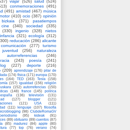
537)
viajar
(526)
salud
(524)
513)
conmemoraciones
(491)
ad
(491)
amistad
(467)
música
motor
(410)
ocio
(387)
opinión
bizkaia
(371)
pasatiempos
cine
(340)
sociedad
(335)
(330)
ingenio
(328)
nietos
infancia
(321)
ecología
(312)
(300)
reducación
(286)
alicante
comunicación
(277)
turismo
juventud
(256)
naturaleza
autorreferencias
(246)
racia
(243)
poesía
(241)
log
(227)
deporte
(216)
o
(209)
aprendizaje
(176)
pilar de
adada
(174)
física
(171)
europa
(170)
es
(164)
TED
(163)
Tesla
(158)
nomía
(157)
igualdad
(156)
religión
euskara
(152)
autorrefencias
(150)
ticas
(148)
france
(145)
polírica
españa
(136)
televisión
(131)
dad
(127)
blogger
(121)
aciones
(121)
USA
(111)
idad
(111)
lenguaje
(107)
filosofía
icroblogging
(98)
ClubdeRomaGV
periodismo
(95)
kideak
(91)
ices
(89)
obituario
(89)
cuentos
(87)
ía
(85)
madurez
(84)
apple
(80)
ctura
(77)
top
(76)
verano
(74)