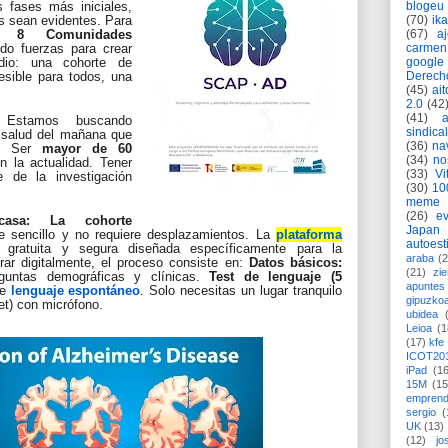
blogeu
s fases más iniciales,
(70)
ik
s sean evidentes. Para
(67)
a
 de
8 Comunidades
carmen
o fuerzas para crear
google
dio: una cohorte de
Derech
esible para todos, una
(45)
ait
2.0
(42
(41)
?
Estamos buscando
sindica
 salud del mañana que
(36)
na
s: Ser
mayor de 60
(34)
no
 la actualidad. Tener
(33)
Vi
e de la investigación
(30)
10
meme
(26)
ev
casa: La cohorte
Japan
e sencillo y no requiere desplazamientos. La
plataforma
autoest
gratuita y segura diseñada específicamente para la
araba
(2
orar digitalmente, el proceso consiste en:
Datos básicos:
(21)
zie
guntas demográficas y clínicas.
Test de lenguaje (5
apuntes 
de
lenguaje espontáneo
. Solo necesitas un lugar tranquilo
gipuzko
let) con micrófono.
ubidea
Leioa
(1
(17)
kfe
ICOT20
iPad
(1
15M
(15
emprend
sergio
(
UK
(13)
(12)
jo