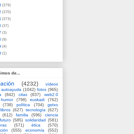
3
(379)
2
(370)
1
(373)
0
(37)
7
(3)
0
(9)
9
(4)
3
(1)
imos de...
ación
(4232)
vídeos
autoayuda
(1042)
fotos
(965)
a
(842)
citas
(837)
web2.0
humor
(798)
euskadi
(762)
(738)
política
(704)
getxo
libros
(627)
tecnología
(627)
(612)
familia
(596)
ciencia
futuro
(585)
solidaridad
(581)
oras
(571)
ética
(570)
ción
(555)
economía
(552)