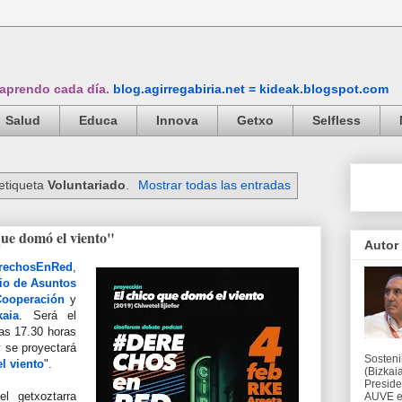
 aprendo cada día.
blog.agirregabiria.net = kideak.blogspot.com
Salud
Educa
Innova
Getxo
Selfless
etiqueta
Voluntariado
.
Mostrar todas las entradas
ue domó el viento"
Autor
rechosEnRed
,
rio de Asuntos
Cooperación
y
aia
. Será el
las 17.30 horas
 se proyectará
Sosteni
l viento
".
(Bizkaia
Preside
l getxoztarra
AUVE en