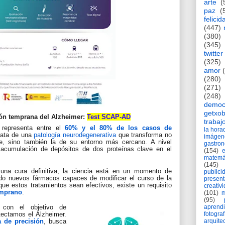
arte
(
paz
(
felicid
(447)
(380)
(345)
twitter
(325)
amor
(280)
(271)
(248)
democ
getxob
ión temprana del Alzheimer:
Test SCAP-AD
trabaj
representa entre el
60% y el 80% de los casos de
la hor
trata de una
patología neurodegenerativa
que transforma no
imágen
e, sino también la de su entorno más cercano. A nivel
gastro
a acumulación de depósitos de dos proteínas clave en el
(154)
matemá
(145)
na cura definitiva, la ciencia está en un momento de
publici
ndo nuevos fármacos capaces de modificar el curso de la
present
ue estos tratamientos sean efectivos, existe un requisito
creativ
emprano
.
(101)
m
(95)
aprend
con el objetivo de
fotograf
tectamos el Alzheimer.
arquite
 de precisión
, busca