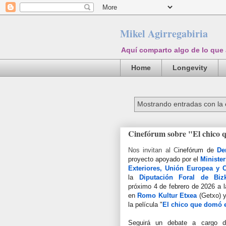
Mikel Agirregabiria
Aquí comparto algo de lo que
Home
Longevity
Mostrando entradas con la 
Cinefórum sobre "El chico q
Nos invitan al C
inefórum de
De
proyecto apoyado por el
Ministe
Exteriores, Unión Europea y 
la
Diputación Foral de Bizk
próximo 4 de febrero de 2026 a 
en
Romo Kultur Etxea
(Getxo) y
la película "
El chico que domó e
Seguirá un debate a cargo de