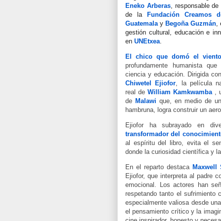
Eneko Arberas
, responsable de
de la
Fundación Creamos d
Guatemala
y
Begoña Guzmán
,
gestión cultural, educación e in
en
UNEtxea
.
El chico que domó el vient
profundamente humanista que 
ciencia y educación. Dirigida co
Chiwetel Ejiofor
, la película na
real de
William Kamkwamba
, 
de
Malawi
que, en medio de un
hambruna, logra construir un aer
Ejiofor ha subrayado en di
transformador del conocimien
al espíritu del libro, evita el 
donde la curiosidad científica y 
En el reparto destaca
Maxwell
Ejiofor, que interpreta al padre
emocional. Los actores han seña
respetando tanto el sufrimiento 
especialmente valiosa desde una p
el pensamiento crítico y la imag
cine inspirador, honesto y necesa