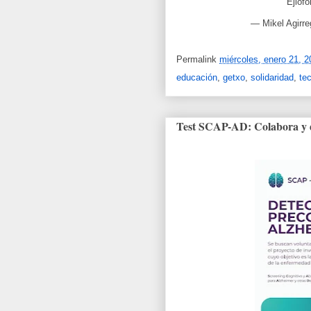
Ejiof
— Mikel Agirre
Permalink
miércoles, enero 21, 2
educación
,
getxo
,
solidaridad
,
te
Test SCAP-AD: Colabora y 