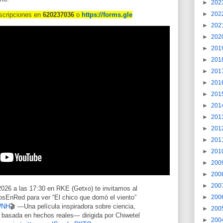
►
202
►
202
nscripciones en
620237036
o
https://forms.gle
►
202
►
202
►
201
►
201
►
201
►
201
►
201
►
201
►
201
►
201
►
201
►
201
►
200
►
200
►
200
2026 a las 17:30 en RKE (Getxo) te invitamos al
►
200
sEnRed para ver “El chico que domó el viento”
pWNH
🎬 —Una película inspiradora sobre ciencia,
►
200
a basada en hechos reales— dirigida por Chiwetel
►
200