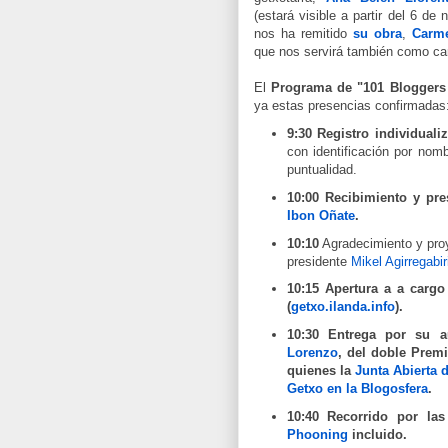
(estará visible a partir del 6 de
nos ha remitido
su obra
,
Carm
que nos servirá también como cart
El
Programa de "101 Bloggers
ya estas presencias confirmadas
9:30 Registro individuali
con identificación por nom
puntualidad.
10:00 Recibimiento y pr
Ibon Oñate
.
10:10
Agradecimiento y pr
presidente
Mikel Agirregabir
10:15 Apertura a a cargo
(
getxo.ilanda.info
).
10:30
Entrega por su au
Lorenzo
,
del
doble Prem
quienes la
Junta Abierta 
Getxo en la Blogosfera
.
10:40
Recorrido por las
Phooning
incluido.