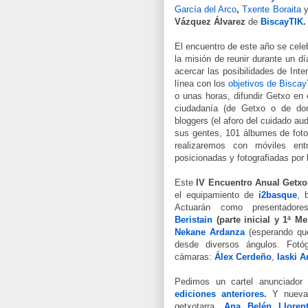
García del Arco
,
Txente Boraita
y
Vázquez Álvarez
de
BiscayTIK
.
El encuentro de este año se cele
la misión de reunir durante un dí
acercar las posibilidades de Int
línea con los
objetivos de Bisca
o unas horas, difundir Getxo en e
ciudadanía (de Getxo o de do
bloggers (el aforo del cuidado au
sus gentes, 101 álbumes de foto
realizaremos con móviles en
posicionadas y fotografiadas por 
Este
IV Encuentro Anual Getx
el equipamiento de
i2basque
, 
Actuarán como presentador
Beristain
(parte inicial y
1ª Me
Nekane Ardanza
(esperando qu
desde diversos ángulos. Fotóg
cámaras:
Álex Cerdeño
,
Iaski A
Pedimos un cartel anunciador 
ediciones anteriores
.
Y nueva
getxotarra,
Ana Belén Lloren