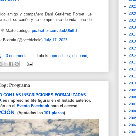
►
202
►
202
erido amigo y compañero Dani Gutiérrez Porset. Le
nidad, su cariño y su compromiso de vida lleno de
►
201
►
201
💛 Maite zaitugu.
pic.twitter.com/8tukU5ifIB
►
201
ak Bizkaia (@oeebizkaia)
July 17, 2023
►
201
►
201
►
201
3
0 comments
Labels:
aprendices
,
obituario
,
►
201
►
201
►
201
►
201
log: Programa
►
200
O CON LAS INSCRIPCIONES FORMALIZADAS
►
200
K
es imprescind
ible figurar en el listado anterior.
►
200
ión en el
Evento Facebook
para el acceso.
►
200
PCIÓN
(Agotadas las
101
plazas
)
.
►
200
►
200
►
200