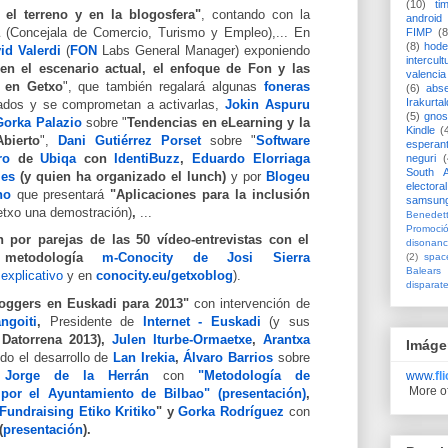
(10)
ti
el terreno y en la blogosfera"
, contando con la
android
(Concejala de Comercio, Turismo y Empleo),... En
FIMP
(8
(8)
hode
id Valerdi
(
FON
Labs General Manager
) exponiendo
intercult
en el escenario actual, el enfoque de Fon y las
valencia
 en Getxo
", que también regalará algunas
foneras
(6)
abs
Irakurtal
sados y se comprometan a activarlas,
Jokin Aspuru
(5)
gno
Gorka Palazio
sobre "
Tendencias en eLearning y la
Kindle
(
bierto
",
Dani Gutiérrez Porset
sobre "
Software
esperan
ro
de
Ubiqa
con
IdentiBuzz
,
Eduardo Elorriaga
neguri
(
South A
es
(y quien ha organizado el lunch)
y por
Blogeu
electoral
no
que presentará
"Aplicaciones para la inclusión
samsun
etxo una demostración)
,
...
Benedett
Promoci
n por parejas de las 50 vídeo-entrevistas con el
disonanc
 metodología
m-Conocity de Josi Sierra
(2)
spac
Balears
explicativo
y en
conocity.eu/getxoblog
).
disparat
loggers en Euskadi para 2013"
con intervención de
ngoiti
,
Presidente de
Internet - Euskadi
(y sus
Datorrena 2013),
Julen Iturbe-Ormaetxe
,
Arantxa
Imáge
do el desarrollo de
Lan Irekia
,
Álvaro Barrios
sobre
,
Jorge de la Herrán
con
"Metodología de
www.
fl
More o
 por el Ayuntamiento de Bilbao" (presentación)
,
Fundraising Etiko Kritiko
" y
Gorka Rodríguez
con
(
presentación
).