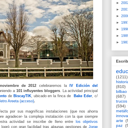
►
200
►
200
►
200
►
199
►
199
►
198
►
198
Escrib
educ
(1211)
histori
noviembre de 2012
celebraremos la
IV Edición del
(810)
uniendo a
101 influyentes bloggers
. La actividad principal
bilbao
ento
de
BiscayTIK
, ubicado en la finca de
Bake Eder
,
c/
(687)
trucos
etro Areeta (acceso)
.
(594)
metáf
fecta por sus magníficas instalaciones (que nos ahorra
innova
re agradecer- l
a compleja instalación con la que siempre
arte
(
stra actividad se inscribe de lleno entre
los objetivos
paz
(
 logró con gran facilidad tras algunas gestiones de
Jorge