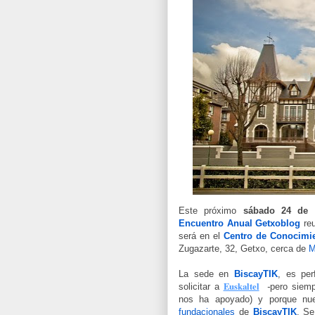
Este próximo
sábado 24 de 
Encuentro Anual Getxoblog
re
será en el
Centro de Conocimi
Zugazarte, 32,
Getxo, cerca de
M
La sede en
BiscayTIK
, es per
Euskaltel
solicitar a
-
pero siemp
nos ha apoyado
) y porque nue
fundacionales
de
BiscayTIK
. Se