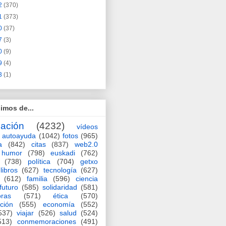
2
(370)
1
(373)
0
(37)
7
(3)
0
(9)
9
(4)
3
(1)
imos de...
ación
(4232)
vídeos
autoayuda
(1042)
fotos
(965)
a
(842)
citas
(837)
web2.0
humor
(798)
euskadi
(762)
(738)
política
(704)
getxo
libros
(627)
tecnología
(627)
(612)
familia
(596)
ciencia
futuro
(585)
solidaridad
(581)
oras
(571)
ética
(570)
ción
(555)
economía
(552)
537)
viajar
(526)
salud
(524)
513)
conmemoraciones
(491)