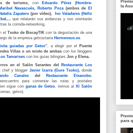
Premi
rs de turismo,
con
Eduardo Pérez (Hombre-
la As
Maribel Navascués, Roberto Poza
(ambos de
El
Natalia Zapatero
(por vídeo),
Ivo Valadares (Hello
ibal
,
...
que relatarán sus andanzas y nos orientarán
 tras la comida-networking
.
n el
Txoko de BiscayTIK
con la degustación de una
argo de la empresa getxoztarra
Hermeneus.es
.
isita guiadas por Getxo
"
, a elegir por el
Puente
andes Villas o un mixto de ambas
con los bloggers
Los Tamarises
con los guías bilingües
Jon y Elena.
urros en el Salón Serantes del
Restaurante Los
u chef y blogger
Javier Izarra (Gure Txoko)
,
donde
nando Canales
del
Restaurante Etxanobe
.
eencuentro para comentar las rutas y postales
uien sigue con
ganas de Getxo
, iremos al
XI Salón
renas, getxo).
Premi
para 