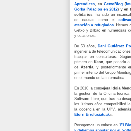
Aprendices
, en
GetxoBlog
(
fot
Gorka Palacios en 2012
) y en 
solidarios
, ha sido un incansa
de causas como el
softwa
atención a refugiados
. Hemos c
Getxo y Bilbao en numerosas co
y ocasiones.
De 53 años,
Dani Gutiérrez Po
ingeniería de telecomunicacione
trabajar en consultoras. Seg
primero en
Keon
, que pasaría a 
de
Azertia
, y posteriormente 
primer intento del Grupo Mondrag
en el mundo de la informática.
En 2010 la consejera
Idoia Men
la gestión de la Oficina técnica
Software Libre, que tras su des
los últimos años compatibilizó l
la docencia en la UPV, además
Etorri Errefuxiatuak
«.
Recogemos un enlace en "
El Bl
y debemos apostar por el Softw