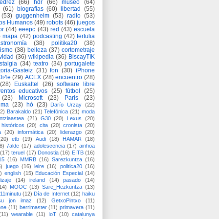
jedrez
(66)
hdr
(66)
museo
(64)
(61)
biografías
(60)
libertad
(55)
(53)
guggenheim
(53)
radio
(53)
os Humanos
(49)
robots
(46)
juegos
or
(44)
eeepc
(43)
red
(43)
escuela
)
mapa
(42)
podcasting
(42)
tertulia
astronomía
(38)
politika20
(38)
lismo
(38)
belleza
(37)
cortometraje
vidad
(36)
wikipedia
(36)
BiscayTIK
stalgia
(34)
teatro
(34)
portugalete
toria-Gasteiz
(31)
fon
(30)
iPhone
0i4e
(29)
ACEX
(28)
encuentro
(28)
(28)
Euskaltel
(26)
software libre
entos educativos
(25)
fútbol
(25)
(23)
Microsoft
(23)
Paris
(23)
ima
(23)
hó
(23)
Darío Urzay
(22)
2)
Barakaldo
(21)
Telefónica
(21)
moda
ntziaastea
(21)
G30
(20)
Lexus
(20)
históricos
(20)
cita
(20)
cronista
(20)
a
(20)
informática
(20)
liderazgo
(20)
(20)
etb
(19)
Audi
(18)
HAMAR
(18)
8)
7alde
(17)
adolescencia
(17)
ainhoa
(17)
teruel
(17)
Donostia
(16)
EITB
(16)
15
(16)
MMRB
(16)
Sarezkuntza
(16)
6)
juego
(16)
leire
(16)
politica20
(16)
)
english
(15)
Educación Especial
(14)
izaje
(14)
ireland
(14)
pasado
(14)
14)
MOOC
(13)
Sare_Hezkuntza
(13)
11minutu
(12)
Día de Internet
(12)
haiku
su jon imaz
(12)
GetxoPintxo
(11)
one
(11)
berrimaster
(11)
primavera
(11)
(11)
wearable
(11)
IoT
(10)
catalunya