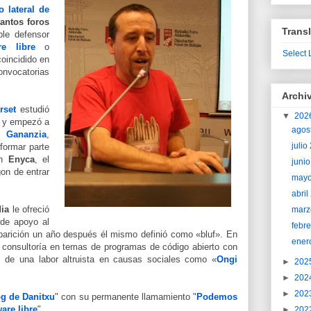
o lateral de
tantos foros
Transl
ble defensor
re libre
o
Select
oincidido en
nvocatorias
Archi
rset
estudió
▼
202
s y empezó a
agos
ún
Gananzia
,
juli
formar parte
en
Enyca
, el
juni
on de entrar
may
abri
dia
le ofreció
marz
 de apoyo al
febr
aparición un año después él mismo definió como «bluf». En
ener
a consultoría en temas de programas de código abierto con
 de una labor altruista en causas sociales como «
Ongi
►
202
►
202
►
202
og de Danitxu
" con su permanente llamamiento "
Podemos
are libre
".
►
202