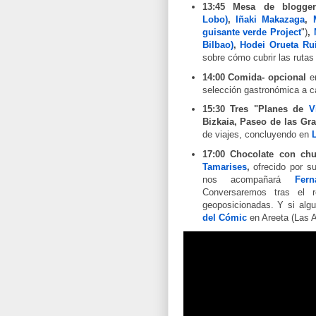
13:45 Mesa de blogge
Lobo)
,
Iñaki Makazaga
,
guisante verde Project
")
,
Bilbao)
,
Hodei Orueta Ru
sobre cómo cubrir las rutas
14:00 Comida- opcional
e
selección gastronómica a c
15:30
Tres "Planes de
V
Bizkaia, Paseo de las Gr
de viajes, concluyendo en
17:00 Chocolate con ch
Tamarises
,
ofrecido por s
nos acompañará
Fer
Conversaremos tras el r
geoposicionadas. Y si alg
del Cómic
en Areeta (Las A