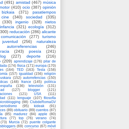
ad
(491)
amistad
(467)
música
motor
(410)
ocio
(387)
opinión
bizkaia
(371)
pasatiempos
cine
(340)
sociedad
(335)
(330)
ingenio
(328)
nietos
infancia
(321)
ecología
(312)
(300)
reducación
(286)
alicante
comunicación
(277)
turismo
juventud
(256)
naturaleza
autorreferencias
(246)
racia
(243)
poesía
(241)
log
(227)
deporte
(216)
o
(209)
aprendizaje
(176)
pilar de
adada
(174)
física
(171)
europa
(170)
es
(164)
TED
(163)
Tesla
(158)
nomía
(157)
igualdad
(156)
religión
euskara
(152)
autorrefencias
(150)
ticas
(148)
france
(145)
polírica
españa
(136)
televisión
(131)
dad
(127)
blogger
(121)
aciones
(121)
USA
(111)
idad
(111)
lenguaje
(107)
filosofía
icroblogging
(98)
ClubdeRomaGV
periodismo
(95)
kideak
(91)
ices
(89)
obituario
(89)
cuentos
(87)
ía
(85)
madurez
(84)
apple
(80)
ctura
(77)
top
(76)
verano
(74)
(73)
Murcia
(72)
puente colgante
asbloggers
(69)
concurso
(67)
móvil