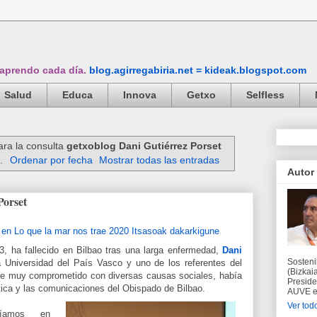
 aprendo cada día.
blog.agirregabiria.net = kideak.blogspot.com
Salud
Educa
Innova
Getxo
Selfless
ara la consulta
getxoblog Dani Gutiérrez Porset
a.
Ordenar por fecha
Mostrar todas las entradas
Autor
Porset
3, ha fallecido en Bilbao tras una larga enfermedad,
Dani
Sosteni
la Universidad del País Vasco y uno de los referentes del
(Bizkaia
re muy comprometido con diversas causas sociales, había
Preside
ática y las comunicaciones del Obispado de Bilbao.
AUVE en
Ver todo
íamos en