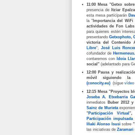
11:00 Mesa "Getxo sobre 
presencia de
Itziar Epalza
esta mesa participarán
Dav
la "
Importancia del WiFi 
actividades de Fon Labs
para quienes estén intere
presentando
Getxophoto
,
victoria del Contenido A
Libre
",
José Luis Ronce
cofundador de
Hermeneus.
contaremos con
Idoia Lla
social"
(adelantado para G
12:00 Pausa y realizació
móvil siguiendo la
(conocity.eu)
(sigue
vídeo 
12:15 Mesa "Proyectos b
Joseba A. Etxebarria Ga
inmediatos
Buber 2012 y 
Sainz de Murieta
exponien
"
Participación Virtual
"
Participación impulsada
Iñaki Alonso Isusi
sobre
"
las iniciativas de
Zaramari