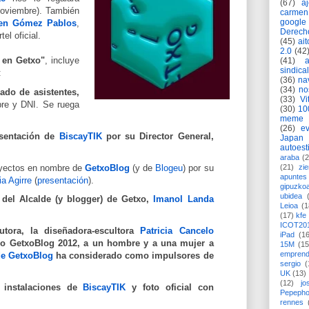
(67)
a
 noviembre). También
carmen
google
en Gómez Pablos
,
Derech
el oficial.
(45)
ait
2.0
(42
 en Getxo"
, incluye
(41)
sindica
:
(36)
na
(34)
no
zado de asistentes,
(33)
Vi
bre y DNI. Se ruega
(30)
10
meme
(26)
ev
esentación de
BiscayTIK
por su Director General,
Japan
autoest
araba
(2
oyectos en nombre de
GetxoBlog
(y de
Blogeu
) por su
(21)
zie
apuntes 
ia Agirre
(
presentación
).
gipuzko
ubidea
 del Alcalde (y blogger) de Getxo,
Imanol Landa
Leioa
(1
(17)
kfe
ICOT20
tora, la diseñadora-escultora
Patricia Cancelo
iPad
(1
io GetxoBlog 2012
, a un hombre y a una mujer a
15M
(15
emprend
de GetxoBlog
ha considerado como impulsores de
sergio
(
UK
(13)
(12)
jo
 instalaciones de
BiscayTIK
y foto oficial con
Pepeph
rennes