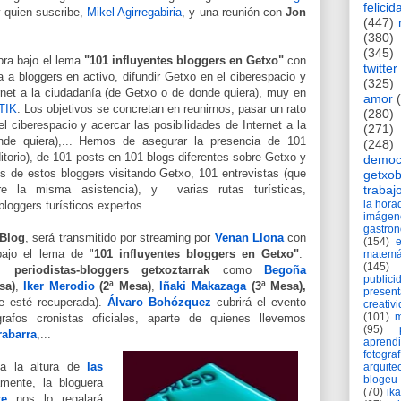
felicid
 quien suscribe,
Mikel Agirregabiria
, y una reunión con
Jon
(447)
(380)
(345)
bra bajo el lema
"101 influyentes bloggers en Getxo"
con
twitter
a a bloggers en activo, difundir Getxo en el ciberespacio y
(325)
ernet a la ciudadanía (de Getxo o de donde quiera), muy en
amor
yTIK
. Los objetivos
se concretan en reunirnos, pasar un rato
(280)
l ciberespacio y acercar las posibilidades de Internet a la
(271)
nde quiera),... Hemos de asegurar la
presencia
de 101
(248)
ditorio), de 101 posts en 101 blogs diferentes sobre Getxo y
democ
s de estos bloggers visitando Getxo, 101 entrevistas (que
getxob
trabaj
tre la misma asistencia),
y varias rutas turísticas,
la hor
bloggers turísticos expertos.
imágen
gastro
oBlog
, será transmitido por streaming por
Venan Llona
con
(154)
bajo el lema de "
101 influyentes bloggers en Getxo"
.
matemá
(145)
es
periodistas-bloggers getxoztarrak
como
Begoña
publici
sa)
,
Iker Merodio
(2ª Mesa)
,
Iñaki Makazaga
(3ª Mesa)
,
present
e esté recuperada).
Álvaro Bohózquez
cubrirá el evento
creativ
(101)
m
rafos cronistas oficiales, aparte de quienes llevemos
(95)
rabarra
,...
aprend
fotograf
a la altura de
las
arquite
blogeu
mente, la bloguera
(70)
ik
te
nos lo regalará