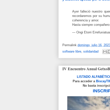
Ayer falleció nuestro qu
recordaremos por su huma
coherencia y amor.
Hasta siempre compañero 
— Ongi Etorri Errefuxiatu
Permalink
domingo, julio 16, 202
software libre
,
solidaridad
IV Encuentro Anual GetxoB
LISTADO ALFABÉTIC
Para acceder a
BiscayTI
No basta inscripc
INSCRI