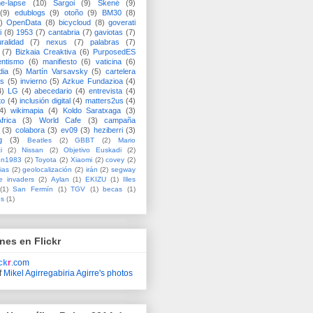
me-lapse
(10)
Sargoi
(9)
Skené
(9)
(9)
edublogs
(9)
otoño
(9)
BM30
(8)
)
OpenData
(8)
bicycloud
(8)
goverati
i
(8)
1953
(7)
cantabria
(7)
gaviotas
(7)
uralidad
(7)
nexus
(7)
palabras
(7)
(7)
Bizkaia Creaktiva
(6)
PurposedES
entismo
(6)
manifiesto
(6)
vaticina
(6)
dia
(5)
Martín Varsavsky
(5)
cartelera
ss
(5)
invierno
(5)
Azkue Fundazioa
(4)
4)
LG
(4)
abecedario
(4)
entrevista
(4)
to
(4)
inclusión digital
(4)
matters2us
(4)
4)
wikimapia
(4)
Koldo Saratxaga
(3)
frica
(3)
World Cafe
(3)
campaña
(3)
colabora
(3)
ev09
(3)
heziberri
(3)
g
(3)
Beatles
(2)
GBBT
(2)
Mario
i
(2)
Nissan
(2)
Objetivo Euskadi
(2)
ón1983
(2)
Toyota
(2)
Xiaomi
(2)
covey
(2)
ias
(2)
geolocalización
(2)
irán
(2)
segway
e invaders
(2)
Aylan
(1)
EKIZU
(1)
Illes
(1)
San Fermín
(1)
TGV
(1)
becas
(1)
es
(1)
nes en Flickr
ick
r
.com
f
Mikel Agirregabiria Agirre's photos