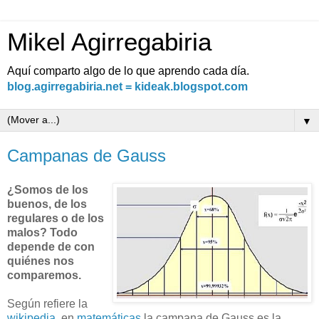
Mikel Agirregabiria
Aquí comparto algo de lo que aprendo cada día.
blog.agirregabiria.net = kideak.blogspot.com
▼
Campanas de Gauss
¿Somos de los
buenos, de los
regulares o de los
malos? Todo
depende de con
quiénes nos
comparemos.
Según refiere la
wikipedia
, en
matemáticas
la campana de Gauss es la