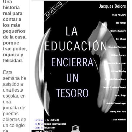
Una
historia
real para
contar a
los más
pequeños
de la casa,
porque
trae poder,
riqueza y
felicidad.
Esta
semana he
asistido a
una fiesta
escolar, en
una
jornada de
puertas
abiertas de
un colegio
de