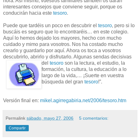
hora. Así mismo, vuestros familiares también os darán
interesantes consejos que conviene seguir, porque os
conducirán hacia este
tesoro
.
Puede que tardéis un poco en descubrir el
tesoro
, pero si lo
buscáis es seguro que lo encontraréis… en este colegio.
Aquí lo hemos dejado los mayores, hecho con mucho
cuidado y mimo para vosotros. Nos ha costado mucho
crearlo y guardarlo por aquí. Ahora os toca a vosotros
descubrirlo, abrirlo y disfrutarlo. Algunas sendas decisivas
del
tesoro
son la lectura, el
estudio, la
formación, la cultura, la educación a lo
largo de la vida,… ¡Suerte en vuestra
búsqueda del gran
tesoro
!”.
Versión final en:
mikel.agirregabiria.net/2006/tesoro.htm
Permalink
sábado, mayo 27, 2006
5 comentarios:
Compartir