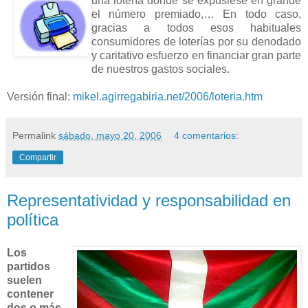
una lotería donde se
expusiese en grande
el número premiado,… En todo caso,
gracias a todos esos habituales
consumidores de loterías por su denodado
y caritativo esfuerzo en financiar gran parte
de nuestros gastos sociales.
Versión final:
mikel.agirregabiria.net/2006/loteria.htm
Permalink
sábado, mayo 20, 2006
4 comentarios:
Compartir
Representatividad y responsabilidad en
política
Los
partidos
suelen
contener
dos o más