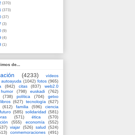
2
(370)
1
(373)
0
(37)
7
(3)
0
(9)
9
(4)
3
(1)
imos de...
ación
(4233)
vídeos
autoayuda
(1042)
fotos
(965)
a
(842)
citas
(837)
web2.0
humor
(798)
euskadi
(762)
(738)
política
(704)
getxo
libros
(627)
tecnología
(627)
(612)
familia
(596)
ciencia
futuro
(585)
solidaridad
(581)
oras
(571)
ética
(570)
ción
(555)
economía
(552)
537)
viajar
(526)
salud
(524)
513)
conmemoraciones
(491)