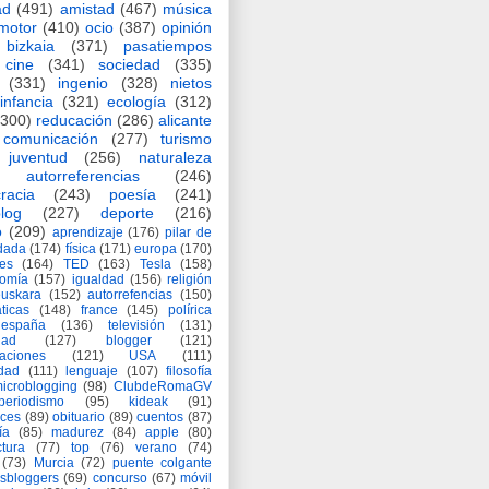
ad
(491)
amistad
(467)
música
motor
(410)
ocio
(387)
opinión
bizkaia
(371)
pasatiempos
cine
(341)
sociedad
(335)
(331)
ingenio
(328)
nietos
infancia
(321)
ecología
(312)
(300)
reducación
(286)
alicante
comunicación
(277)
turismo
juventud
(256)
naturaleza
autorreferencias
(246)
racia
(243)
poesía
(241)
log
(227)
deporte
(216)
o
(209)
aprendizaje
(176)
pilar de
adada
(174)
física
(171)
europa
(170)
es
(164)
TED
(163)
Tesla
(158)
nomía
(157)
igualdad
(156)
religión
euskara
(152)
autorrefencias
(150)
ticas
(148)
france
(145)
polírica
españa
(136)
televisión
(131)
dad
(127)
blogger
(121)
aciones
(121)
USA
(111)
idad
(111)
lenguaje
(107)
filosofía
icroblogging
(98)
ClubdeRomaGV
periodismo
(95)
kideak
(91)
ices
(89)
obituario
(89)
cuentos
(87)
ía
(85)
madurez
(84)
apple
(80)
ctura
(77)
top
(76)
verano
(74)
(73)
Murcia
(72)
puente colgante
asbloggers
(69)
concurso
(67)
móvil