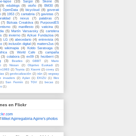
me-lapse
(10)
Sargoi
(9)
Skené
(9)
(9)
edublogs
(9)
otoño
(9)
BM30
(8)
)
OpenData
(8)
bicycloud
(8)
goverati
i
(8)
1953
(7)
cantabria
(7)
gaviotas
(7)
uralidad
(7)
nexus
(7)
palabras
(7)
(7)
Bizkaia Creaktiva
(6)
PurposedES
entismo
(6)
manifiesto
(6)
vaticina
(6)
dia
(5)
Martín Varsavsky
(5)
cartelera
ss
(5)
invierno
(5)
Azkue Fundazioa
(4)
4)
LG
(4)
abecedario
(4)
entrevista
(4)
to
(4)
inclusión digital
(4)
matters2us
(4)
4)
wikimapia
(4)
Koldo Saratxaga
(3)
frica
(3)
World Cafe
(3)
campaña
(3)
colabora
(3)
ev09
(3)
heziberri
(3)
g
(3)
Beatles
(2)
GBBT
(2)
Mario
i
(2)
Nissan
(2)
Objetivo Euskadi
(2)
ón1983
(2)
Toyota
(2)
Xiaomi
(2)
covey
(2)
ias
(2)
geolocalización
(2)
irán
(2)
segway
e invaders
(2)
Aylan
(1)
EKIZU
(1)
Illes
(1)
San Fermín
(1)
TGV
(1)
becas
(1)
es
(1)
nes en Flickr
ick
r
.com
f
Mikel Agirregabiria Agirre's photos