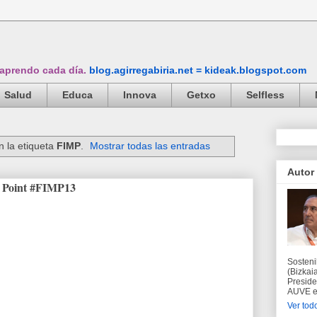
 aprendo cada día.
blog.agirregabiria.net = kideak.blogspot.com
Salud
Educa
Innova
Getxo
Selfless
 la etiqueta
FIMP
.
Mostrar todas las entradas
Autor
g Point #FIMP13
Sosteni
(Bizkaia
Preside
AUVE en
Ver todo