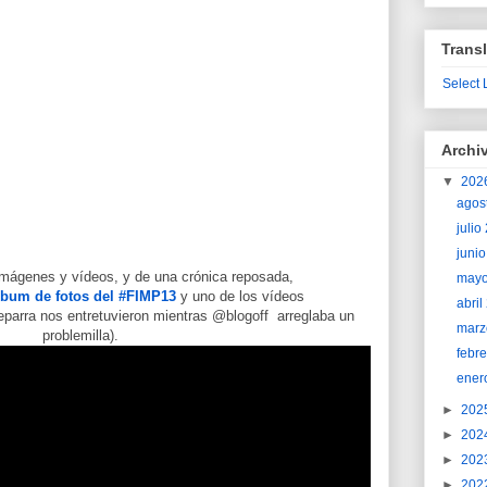
Transl
Select
Archi
▼
202
agos
juli
juni
imágenes y vídeos, y de una crónica reposada,
may
lbum de fotos del #FIMP13
y uno de los vídeos
abri
arra nos entretuvieron mientras @blogoff arreglaba un
marz
problemilla).
febr
ener
►
202
►
202
►
202
►
202