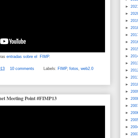
►
202
►
202
►
201
►
201
►
201
►
201
►
201
►
201
ras
entradas sobre el FIMP
.
►
201
013
10 comments
Labels:
FIMP
,
fotos
,
web2.0
►
201
►
201
►
201
►
200
net Meeting Point #FIMP13
►
200
►
200
►
200
►
200
►
200
►
200