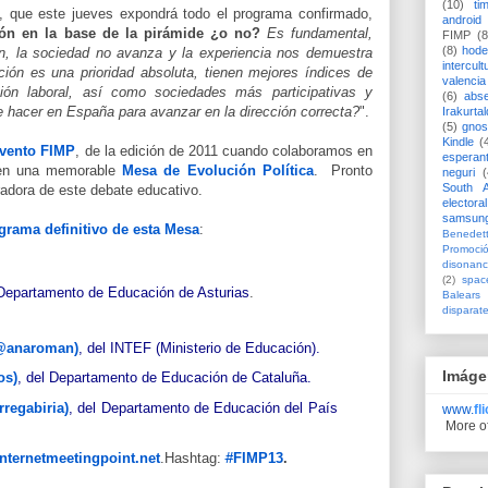
(10)
ti
a, que este jueves expondrá todo el programa confirmado,
android
ón en la base de la pirámide ¿o no?
Es fundamental,
FIMP
(8
(8)
hode
n, la sociedad no avanza y la experiencia nos demuestra
intercult
ión es una prioridad absoluta, tienen mejores índices de
valencia
ción laboral, así como sociedades más participativas y
(6)
abs
 hacer en España para avanzar en la dirección correcta?
".
Irakurtal
(5)
gno
Kindle
(
evento FIMP
, de la edición de 2011 cuando colaboramos en
esperan
 en una memorable
Mesa de Evolución Política
. Pronto
neguri
(
South A
dora de este debate educativo.
electoral
samsun
grama definitivo de esta Mesa
:
Benedett
Promoci
disonanc
(2)
spac
 Departamento de Educación de Asturias
.
Balears
disparat
@anaroman)
, del INTEF (Ministerio de Educación).
Imáge
os)
, del Departamento de Educación de Cataluña.
rregabiria)
, del Departamento de Educación del País
www.
fl
More o
nternetmeetingpoint.net
.Hashtag:
#
FIMP13
.