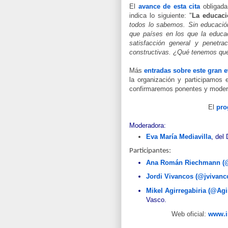
El
avance de esta cita
obligad
indica lo siguiente: "
La educaci
todos lo sabemos. Sin educació
que países en los que la educac
satisfacción general y penetra
constructivas. ¿Qué tenemos que
Más
entradas sobre este gran 
la organización y participamos
confirmaremos ponentes y modera
El
pro
Moderadora:
Eva María Mediavilla
, del
Participantes:
Ana Román Riechmann (
Jordi Vivancos (@jvivanc
Mikel Agirregabiria (@Agi
Vasco.
Web oficial:
www.i