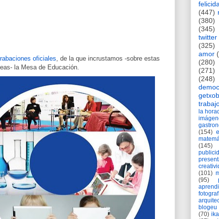
felicid
(447)
(380)
(345)
twitter
(325)
amor
rabaciones oficiales
, de la que incrustamos -sobre estas
(280)
neas- la Mesa de Educación.
(271)
(248)
democ
getxob
trabaj
la hor
imágen
gastro
(154)
matemá
(145)
publici
present
creativ
(101)
m
(95)
aprend
fotograf
arquite
blogeu
(70)
ik