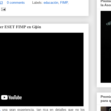
Premi
13
0 comments
Labels:
educación
,
FIMP
,
la As
imer ESET FIMP en Gijón
Premi
para 
1
una gran experiencia, tan rica en detalles que no los