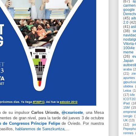
(67)
a
carmen
google
Derech
(45)
ait
2.0
(42
(41)
as
(38)
si
navida
nostalg
Vitoria
100i4e
meme
(26)
ev
Japan
autoest
araba
(2
(21)
zie
apuntes 
gipuzko
ubidea
Leioa
(1
(17)
kfe
ICOT20
iPad
(1
15M
(15
emprend
n de su impulsor
Carlos Urioste,
@
cxurioste
, una Mesa
sergio
(
nentes de gran nivel, para la tarde del jueves 3 de octubre
UK
(13)
o de Congresos Príncipe Felipe
de Oviedo. Por nuestra
(12)
jo
pasillos,
hablaremos de Sarezkuntza
,...
Pepeph
rennes