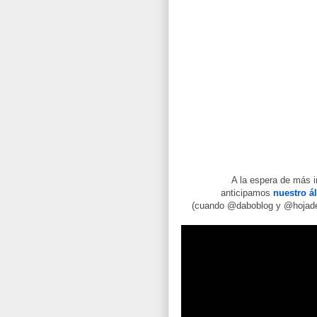
A la espera de más 
anticipamos
nuestro á
(cuando @daboblog y @hojadep