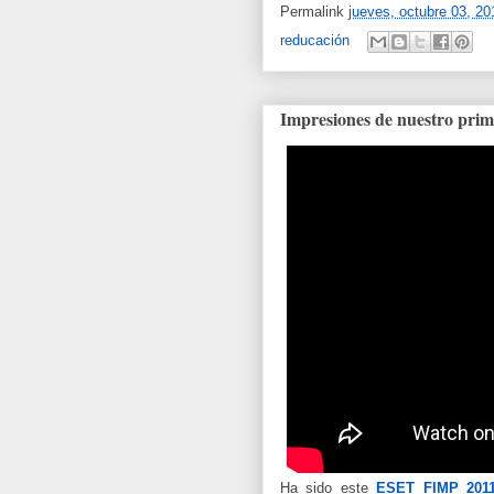
Permalink
jueves, octubre 03, 20
reducación
Impresiones de nuestro pr
Ha sido este
ESET FIMP 201