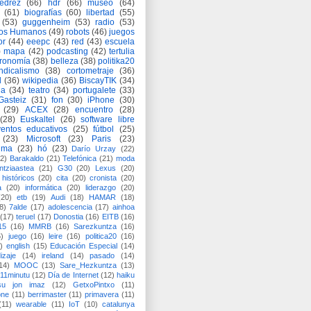
jedrez
(66)
hdr
(66)
museo
(64)
(61)
biografías
(60)
libertad
(55)
(53)
guggenheim
(53)
radio
(53)
os Humanos
(49)
robots
(46)
juegos
or
(44)
eeepc
(43)
red
(43)
escuela
)
mapa
(42)
podcasting
(42)
tertulia
tronomía
(38)
belleza
(38)
politika20
ndicalismo
(38)
cortometraje
(36)
d
(36)
wikipedia
(36)
BiscayTIK
(34)
ia
(34)
teatro
(34)
portugalete
(33)
-Gasteiz
(31)
fon
(30)
iPhone
(30)
(29)
ACEX
(28)
encuentro
(28)
(28)
Euskaltel
(26)
software libre
entos educativos
(25)
fútbol
(25)
(23)
Microsoft
(23)
Paris
(23)
ima
(23)
hó
(23)
Darío Urzay
(22)
2)
Barakaldo
(21)
Telefónica
(21)
moda
ntziaastea
(21)
G30
(20)
Lexus
(20)
históricos
(20)
cita
(20)
cronista
(20)
a
(20)
informática
(20)
liderazgo
(20)
(20)
etb
(19)
Audi
(18)
HAMAR
(18)
8)
7alde
(17)
adolescencia
(17)
ainhoa
(17)
teruel
(17)
Donostia
(16)
EITB
(16)
15
(16)
MMRB
(16)
Sarezkuntza
(16)
6)
juego
(16)
leire
(16)
politica20
(16)
)
english
(15)
Educación Especial
(14)
izaje
(14)
ireland
(14)
pasado
(14)
14)
MOOC
(13)
Sare_Hezkuntza
(13)
11minutu
(12)
Día de Internet
(12)
haiku
su jon imaz
(12)
GetxoPintxo
(11)
one
(11)
berrimaster
(11)
primavera
(11)
(11)
wearable
(11)
IoT
(10)
catalunya