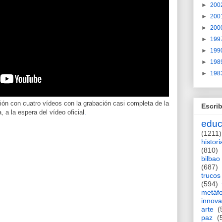
►
200
►
200
►
200
►
199
►
199
►
198
►
198
ción con cuatro vídeos con la grabación casi completa de la
Escrib
 a la espera del vídeo oficial
.
educ
(1211)
histori
(810)
bilbao
(687)
trucos
(594)
metáf
innova
arte
(
paz
(