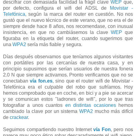
descifrar con demasiada facilidad la frágil clave
WEP
que,
por defecto, configura el wifi del ADSL de
Movistar -
Telefónica,
según la marca del router en cuestión. No nos
gustó que el nuevo técnico de este verano, que no era el de
siempre desde hace 8 años, nos recomendase, con inusual
insistencia, en que no cambiásemos la clave
WEP
que
figuraba en la etiqueta del router, cuando sugerimos que
una
WPA2
sería más fiable y segura.
Días después observamos que teníamos algunos visitantes
con portátiles por las cercanías de nuestra casa, y en
principio supusimos que serían usuarios de nuestra fonera
2.0 N que siempre activamos. Pronto verificamos que no se
conectaban
vía fon.es
, sino que el router wifi de Movistar -
Telefónica era el culpable del robo que sufríamos. Hoy
hemos comprobado que en coche, en bici y a pie se acercar
y se comunican estos "ladrones de wifi", por lo que tras
fotografiar a unos cuantos
en distintas ocasiones
hemos
cambiado la clave por un sistema
WPA2
mucho más difícil
de
crackear
.
Seguimos compartiendo nuestro Internet
vía Fon
, pero nos
parece muy poco ético robar descaradamente el wifi ajeno,