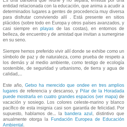
Es una bandera que reúne y no separa, emitida por una
entidad relacionada con la educación, que anima a acudir a
determinados lugares a gentes de procedencia muy diversa
para disfrutar conviviendo allí . Está presente en sitios
plácidos (sobre todo en Europa y otros países avanzados, y
casi siempre en
playas
de las costas), en entornos de
belleza, de encuentro y de amistad que invitan a sumergirse
en su seno.
Siempre hemos preferido vivir allí donde se exhibe como un
símbolo de paz y de naturaleza, como prueba de respeto a
los demás y al medio ambiente, como testigo de ecología
sostenible, de seguridad y urbanismo, de tierra y agua de
calidad,...
Este año,
Getxo ha merecido que ondee en tres amplios
lugares
de referencia y descanso, y
Pilar de la Horadada
puede mostrarla en cuatro grandes espacios (ver mapa)
de
vacación y sosiego. Los colores celeste-marino y blanco
pacífico de esta insignia casi son garantía de felicidad. Por
supuesto, hablamos de... la
bandera azul
, distintivo que
anualmente otorga la
Fundación Europea de Educación
Ambiental
.