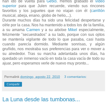
han ido de vuelta para
Getxo
. Hemos grabado el
vídeo
superior
para que Julen recuerde, viendo sus rincones
favoritos y los juguetes que no viajan con él (
carrillón
musical, abeja, enano, globo de helio,...).
Durante muchos días ha sido una felicidad despertarse y
oírle por la casa. Nos ha mantenido a todos los de la familia,
a su amama
Carmen
y a su aitxitxe
Mikel
especialmente,
felizmente "secuestrados" a su lado, porque con sus ojitos
se mantenía vigilante de todo lo que pasaba, casi hasta
cuando parecía dormido. Mediante sonrisas, y algún
gruñido, nos mostraba sus preferencias para ver o mover a
su alrededor. Tras su marcha adelantada unos días, ha
quedado un inmenso vacío en toda la casa vacía de todo su
ajuar, pero esperamos verle de nuevo muy pronto...
Permalink
domingo, agosto 22, 2010
3 comentarios:
Compartir
La Luna desde las tumbonas...