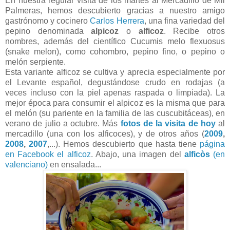
En nuestra regular visita de los martes al Mercadillo de Mil
Palmeras, hemos descubierto gracias a nuestro amigo
gastrónomo y cocinero
Carlos Herrera
, una fina variedad del
pepino denominada
alpicoz
o
alficoz
. Recibe otros
nombres, además del científico Cucumis melo flexuosus
(snake melon), como cohombro, pepino fino, o pepino o
melón serpiente.
Esta variante alficoz se cultiva y aprecia especialmente por
el Levante español, degustándose crudo en rodajas (a
veces incluso con la piel apenas raspada o limpiada). La
mejor época para consumir el alpicoz es la misma que para
el melón (su pariente en la familia de las cuscubitáceas), en
verano de julio a octubre. Más
fotos de la visita de hoy
al
mercadillo (una con los alficoces), y de otros años (
2009
,
2008
,
2007
,...). Hemos descubierto que hasta tiene
página
en Facebook el alficoz
. Abajo, una imagen del
alficòs
(en
valenciano)
en ensalada...