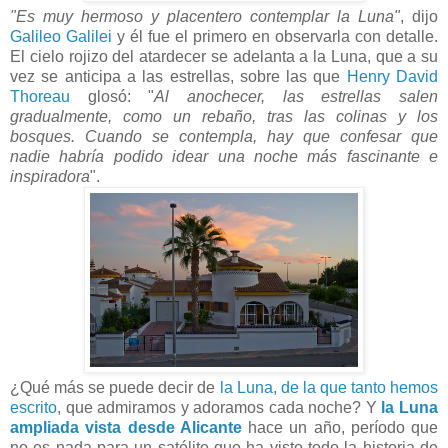
"Es muy hermoso y placentero contemplar la Luna"
, dijo
Galileo Galilei
y él fue el primero en observarla con detalle.
El cielo rojizo del atardecer se adelanta a la Luna, que a su
vez se anticipa a las estrellas, sobre las que
Henry David
Thoreau
glosó: "
Al anochecer, las estrellas salen
gradualmente, como un rebaño, tras las colinas y los
bosques. Cuando se contempla, hay que confesar que
nadie habría podido idear una noche más fascinante e
inspiradora
".
¿Qué más se puede decir de
la Luna, de la que tanto hemos
escrito
, que admiramos y adoramos cada noche? Y
la Luna
ampliada vista desde Alicante
hace un año, período que
no es nada para un satélite que ha visto todo la historia de