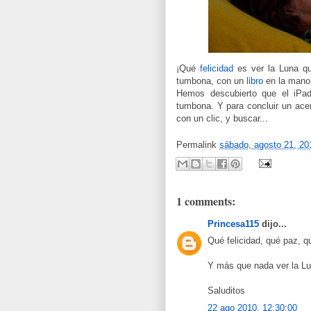
¡Qué
felicidad
es ver la Luna que
tumbona, con un
libro
en la mano
Hemos descubierto que el iPad
tumbona. Y para concluir un acert
con un clic, y buscar...
Permalink
sábado, agosto 21, 20
1 comments:
Princesa115
dijo...
Qué felicidad, qué paz, q
Y más que nada ver la Lun
Saluditos
22 ago 2010, 12:30:00