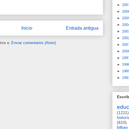
►
200
►
200
►
200
►
200
Inicio
Entrada antigua
►
200
►
200
irse a:
Enviar comentarios (Atom)
►
200
►
200
►
199
►
199
►
198
►
198
Escrib
educ
(1211)
histori
(810)
bilbao