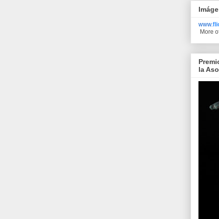
Imáge
www.
fl
More o
Premi
la As