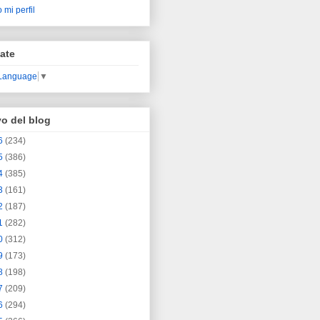
 mi perfil
ate
 Language
▼
vo del blog
6
(234)
5
(386)
4
(385)
3
(161)
2
(187)
1
(282)
0
(312)
9
(173)
8
(198)
7
(209)
6
(294)