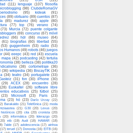
aciones
(121)
USA
(111)
idad
(111)
lenguaje
(107)
filosofía
icroblogging
(98)
ClubdeRomaGV
periodismo
(95)
kideak
(91)
ices
(89)
obituario
(89)
cuentos
(87)
ía
(85)
madurez
(84)
apple
(80)
ctura
(77)
top
(76)
verano
(74)
(73)
Murcia
(72)
puente colgante
asbloggers
(69)
concurso
(67)
móvil
jedrez
(66)
hdr
(66)
museo
(64)
(61)
biografías
(60)
libertad
(55)
(53)
guggenheim
(53)
radio
(53)
os Humanos
(49)
robots
(46)
juegos
or
(44)
eeepc
(43)
red
(43)
escuela
)
mapa
(42)
podcasting
(42)
tertulia
tronomía
(38)
belleza
(38)
politika20
ndicalismo
(38)
cortometraje
(36)
d
(36)
wikipedia
(36)
BiscayTIK
(34)
ia
(34)
teatro
(34)
portugalete
(33)
-Gasteiz
(31)
fon
(30)
iPhone
(30)
(29)
ACEX
(28)
encuentro
(28)
(28)
Euskaltel
(26)
software libre
entos educativos
(25)
fútbol
(25)
(23)
Microsoft
(23)
Paris
(23)
ima
(23)
hó
(23)
Darío Urzay
(22)
2)
Barakaldo
(21)
Telefónica
(21)
moda
ntziaastea
(21)
G30
(20)
Lexus
(20)
históricos
(20)
cita
(20)
cronista
(20)
a
(20)
informática
(20)
liderazgo
(20)
(20)
etb
(19)
Audi
(18)
HAMAR
(18)
8)
7alde
(17)
adolescencia
(17)
ainhoa
(17)
teruel
(17)
Donostia
(16)
EITB
(16)