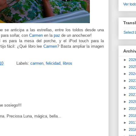
Ver todo
Transl
 se anticipa a las estrellas, entre los toldos desde una
Select
 para soñar, con
Carmen
en la
paz
de un anochecer!
 es para la mesa del porche, y el iPod touch para la
ijo fácil: ¿Qué libro lee
Carmen
? Basta ampliar la imagen
Archi
►
202
10
Labels:
carmen
,
felicidad
,
libros
►
202
►
202
►
202
►
202
►
202
►
202
ue sosiego!!!
►
201
►
201
a. Preciosa Luna, mágica, bella...
►
201
►
201