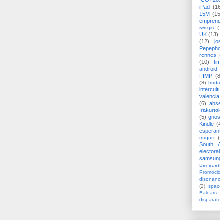
ICOT20
iPad
(1
15M
(15
emprend
sergio
(
UK
(13)
(12)
jo
Pepeph
rennes
(10)
ti
android
FIMP
(8
(8)
hode
intercult
valencia
(6)
abs
Irakurtal
(5)
gno
Kindle
(
esperan
neguri
(
South A
electoral
samsun
Benedett
Promoci
disonanc
(2)
spac
Balears
disparat