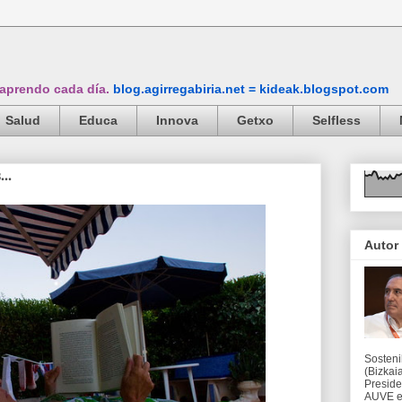
 aprendo cada día.
blog.agirregabiria.net = kideak.blogspot.com
Salud
Educa
Innova
Getxo
Selfless
..
Autor
Sosteni
(Bizkaia
Preside
AUVE en