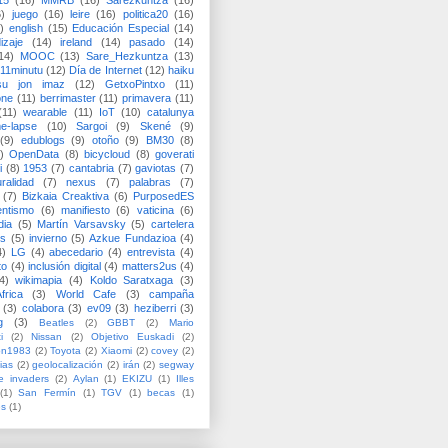
15
(16)
MMRB
(16)
Sarezkuntza
(16)
6)
juego
(16)
leire
(16)
politica20
(16)
)
english
(15)
Educación Especial
(14)
izaje
(14)
ireland
(14)
pasado
(14)
14)
MOOC
(13)
Sare_Hezkuntza
(13)
11minutu
(12)
Día de Internet
(12)
haiku
su jon imaz
(12)
GetxoPintxo
(11)
one
(11)
berrimaster
(11)
primavera
(11)
(11)
wearable
(11)
IoT
(10)
catalunya
me-lapse
(10)
Sargoi
(9)
Skené
(9)
(9)
edublogs
(9)
otoño
(9)
BM30
(8)
)
OpenData
(8)
bicycloud
(8)
goverati
i
(8)
1953
(7)
cantabria
(7)
gaviotas
(7)
uralidad
(7)
nexus
(7)
palabras
(7)
(7)
Bizkaia Creaktiva
(6)
PurposedES
entismo
(6)
manifiesto
(6)
vaticina
(6)
dia
(5)
Martín Varsavsky
(5)
cartelera
ss
(5)
invierno
(5)
Azkue Fundazioa
(4)
4)
LG
(4)
abecedario
(4)
entrevista
(4)
to
(4)
inclusión digital
(4)
matters2us
(4)
4)
wikimapia
(4)
Koldo Saratxaga
(3)
frica
(3)
World Cafe
(3)
campaña
(3)
colabora
(3)
ev09
(3)
heziberri
(3)
g
(3)
Beatles
(2)
GBBT
(2)
Mario
i
(2)
Nissan
(2)
Objetivo Euskadi
(2)
ón1983
(2)
Toyota
(2)
Xiaomi
(2)
covey
(2)
ias
(2)
geolocalización
(2)
irán
(2)
segway
e invaders
(2)
Aylan
(1)
EKIZU
(1)
Illes
(1)
San Fermín
(1)
TGV
(1)
becas
(1)
es
(1)