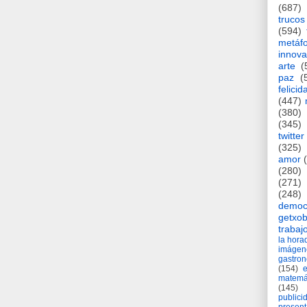
(687)
trucos
(594)
metáf
innova
arte
(
paz
(
felicid
(447)
(380)
(345)
twitter
(325)
amor
(280)
(271)
(248)
democ
getxob
trabaj
la hor
imágen
gastro
(154)
matemá
(145)
publici