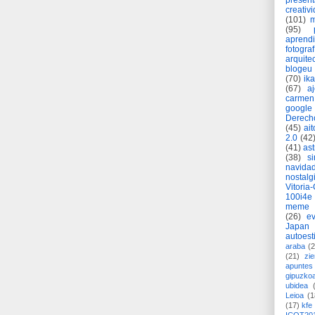
present
creativ
(101)
m
(95)
aprend
fotograf
arquite
blogeu
(70)
ik
(67)
a
carmen
google
Derech
(45)
ait
2.0
(42
(41)
as
(38)
si
navida
nostalg
Vitoria
100i4e
meme
(26)
ev
Japan
autoest
araba
(2
(21)
zie
apuntes 
gipuzko
ubidea
Leioa
(1
(17)
kfe