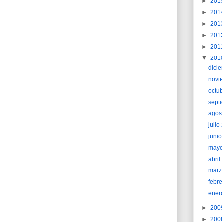
►
201
►
201
►
201
►
201
►
201
▼
201
dici
novi
octu
sept
agos
juli
juni
may
abri
marz
febr
ener
►
200
►
200