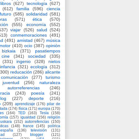
libros
(627)
tecnología
(627)
(612)
familia
(596)
ciencia
futuro
(585)
solidaridad
(581)
oras
(571)
ética
(570)
ción
(555)
economía
(552)
537)
viajar
(526)
salud
(524)
513)
conmemoraciones
(491)
ad
(491)
amistad
(467)
música
motor
(410)
ocio
(387)
opinión
bizkaia
(371)
pasatiempos
cine
(341)
sociedad
(335)
(331)
ingenio
(328)
nietos
infancia
(321)
ecología
(312)
(300)
reducación
(286)
alicante
comunicación
(277)
turismo
juventud
(256)
naturaleza
autorreferencias
(246)
racia
(243)
poesía
(241)
log
(227)
deporte
(216)
o
(209)
aprendizaje
(176)
pilar de
adada
(174)
física
(171)
europa
(170)
es
(164)
TED
(163)
Tesla
(158)
nomía
(157)
igualdad
(156)
religión
euskara
(152)
autorrefencias
(150)
ticas
(148)
france
(145)
polírica
españa
(136)
televisión
(131)
dad
(127)
blogger
(121)