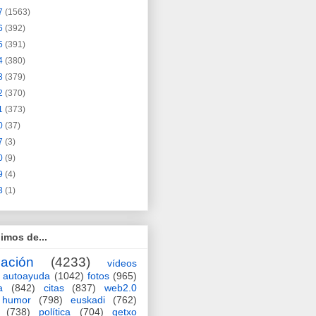
7
(1563)
6
(392)
5
(391)
4
(380)
3
(379)
2
(370)
1
(373)
0
(37)
7
(3)
0
(9)
9
(4)
3
(1)
imos de...
ación
(4233)
vídeos
autoayuda
(1042)
fotos
(965)
a
(842)
citas
(837)
web2.0
humor
(798)
euskadi
(762)
(738)
política
(704)
getxo