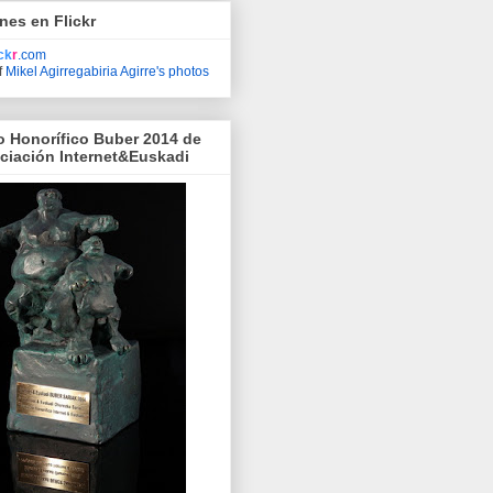
nes en Flickr
ick
r
.com
f
Mikel Agirregabiria Agirre's photos
o Honorífico Buber 2014 de
ociación Internet&Euskadi