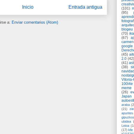
present
creativ
Inicio
Entrada antigua
(101)
m
(95)
aprend
fotograf
irse a:
Enviar comentarios (Atom)
arquite
blogeu
(70)
ik
(67)
a
carmen
google
Derech
(45)
ait
2.0
(42
(41)
as
(38)
si
navida
nostalg
Vitoria
100i4e
meme
(26)
ev
Japan
autoest
araba
(2
(21)
zie
apuntes 
gipuzko
ubidea
Leioa
(1
(17)
kfe