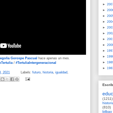
►
200
►
200
►
200
►
200
►
200
►
200
►
200
►
200
►
199
►
199
egoña Gorospe Pascual
hace apenas un mes.
►
198
nTertulia
/
#TertuliaIntergeneracional
►
198
8, 2021
Labels:
futuro
,
historia
,
igualdad
,
Escrib
educ
(1211)
histori
(810)
bilbao