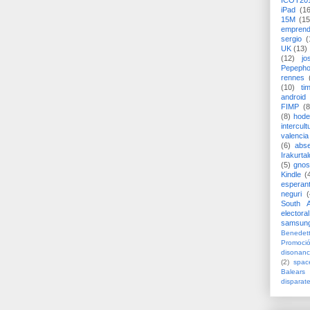
ICOT20
iPad
(1
15M
(15
emprend
sergio
(
UK
(13)
(12)
jo
Pepeph
rennes
(10)
ti
android
FIMP
(8
(8)
hode
intercult
valencia
(6)
abs
Irakurtal
(5)
gno
Kindle
(
esperan
neguri
(
South A
electoral
samsun
Benedett
Promoci
disonanc
(2)
spac
Balears
disparat