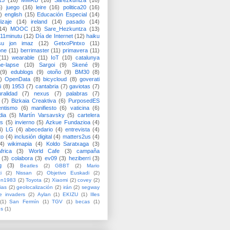
15
(16)
MMRB
(16)
Sarezkuntza
(16)
6)
juego
(16)
leire
(16)
politica20
(16)
)
english
(15)
Educación Especial
(14)
izaje
(14)
ireland
(14)
pasado
(14)
14)
MOOC
(13)
Sare_Hezkuntza
(13)
11minutu
(12)
Día de Internet
(12)
haiku
su jon imaz
(12)
GetxoPintxo
(11)
one
(11)
berrimaster
(11)
primavera
(11)
(11)
wearable
(11)
IoT
(10)
catalunya
me-lapse
(10)
Sargoi
(9)
Skené
(9)
(9)
edublogs
(9)
otoño
(9)
BM30
(8)
)
OpenData
(8)
bicycloud
(8)
goverati
i
(8)
1953
(7)
cantabria
(7)
gaviotas
(7)
uralidad
(7)
nexus
(7)
palabras
(7)
(7)
Bizkaia Creaktiva
(6)
PurposedES
entismo
(6)
manifiesto
(6)
vaticina
(6)
dia
(5)
Martín Varsavsky
(5)
cartelera
ss
(5)
invierno
(5)
Azkue Fundazioa
(4)
4)
LG
(4)
abecedario
(4)
entrevista
(4)
to
(4)
inclusión digital
(4)
matters2us
(4)
4)
wikimapia
(4)
Koldo Saratxaga
(3)
frica
(3)
World Cafe
(3)
campaña
(3)
colabora
(3)
ev09
(3)
heziberri
(3)
g
(3)
Beatles
(2)
GBBT
(2)
Mario
i
(2)
Nissan
(2)
Objetivo Euskadi
(2)
ón1983
(2)
Toyota
(2)
Xiaomi
(2)
covey
(2)
ias
(2)
geolocalización
(2)
irán
(2)
segway
e invaders
(2)
Aylan
(1)
EKIZU
(1)
Illes
(1)
San Fermín
(1)
TGV
(1)
becas
(1)
es
(1)