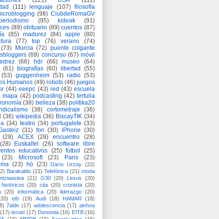
aciones
(121)
USA
(111)
idad
(111)
lenguaje
(107)
filosofía
icroblogging
(98)
ClubdeRomaGV
periodismo
(95)
kideak
(91)
ices
(89)
obituario
(89)
cuentos
(87)
ía
(85)
madurez
(84)
apple
(80)
ctura
(77)
top
(76)
verano
(74)
(73)
Murcia
(72)
puente colgante
asbloggers
(69)
concurso
(67)
móvil
jedrez
(66)
hdr
(66)
museo
(64)
(61)
biografías
(60)
libertad
(55)
(53)
guggenheim
(53)
radio
(53)
os Humanos
(49)
robots
(46)
juegos
or
(44)
eeepc
(43)
red
(43)
escuela
)
mapa
(42)
podcasting
(42)
tertulia
tronomía
(38)
belleza
(38)
politika20
ndicalismo
(38)
cortometraje
(36)
d
(36)
wikipedia
(36)
BiscayTIK
(34)
ia
(34)
teatro
(34)
portugalete
(33)
-Gasteiz
(31)
fon
(30)
iPhone
(30)
(29)
ACEX
(28)
encuentro
(28)
(28)
Euskaltel
(26)
software libre
entos educativos
(25)
fútbol
(25)
(23)
Microsoft
(23)
Paris
(23)
ima
(23)
hó
(23)
Darío Urzay
(22)
2)
Barakaldo
(21)
Telefónica
(21)
moda
ntziaastea
(21)
G30
(20)
Lexus
(20)
históricos
(20)
cita
(20)
cronista
(20)
a
(20)
informática
(20)
liderazgo
(20)
(20)
etb
(19)
Audi
(18)
HAMAR
(18)
8)
7alde
(17)
adolescencia
(17)
ainhoa
(17)
teruel
(17)
Donostia
(16)
EITB
(16)