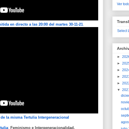
Ver todo
Transl
tida en directo a las 20:00 del martes 30-11-21
.
Select
Archi
►
202
►
202
►
202
►
202
►
202
▼
202
dici
novi
octu
sept
 de la misma Tertulia Intergeneracional
agos
tulia
:
Feminismo e Intergeneracionalidad.
juli