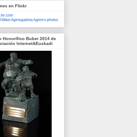
nes en Flickr
ick
r
.com
f
Mikel Agirregabiria Agirre's photos
o Honorífico Buber 2014 de
ociación Internet&Euskadi