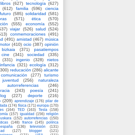
libros
(627)
tecnología
(627)
(612)
familia
(596)
ciencia
futuro
(585)
solidaridad
(581)
oras
(571)
ética
(570)
ción
(555)
economía
(552)
537)
viajar
(526)
salud
(524)
513)
conmemoraciones
(491)
ad
(491)
amistad
(467)
música
motor
(410)
ocio
(387)
opinión
bizkaia
(371)
pasatiempos
cine
(341)
sociedad
(335)
(331)
ingenio
(328)
nietos
infancia
(321)
ecología
(312)
(300)
reducación
(286)
alicante
comunicación
(277)
turismo
juventud
(256)
naturaleza
autorreferencias
(246)
racia
(243)
poesía
(241)
log
(227)
deporte
(216)
o
(209)
aprendizaje
(176)
pilar de
adada
(174)
física
(171)
europa
(170)
es
(164)
TED
(163)
Tesla
(158)
nomía
(157)
igualdad
(156)
religión
euskara
(152)
autorrefencias
(150)
ticas
(148)
france
(145)
polírica
españa
(136)
televisión
(131)
dad
(127)
blogger
(121)