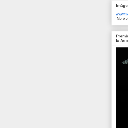
Imáge
www.
fl
More o
Premi
la As