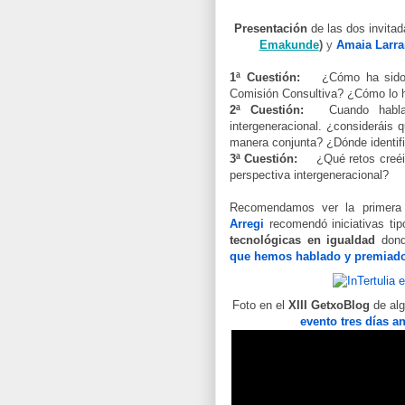
Presentación
de las dos invita
Emakunde
) 
y 
Amaia Larra
1ª Cuestión:
¿Cómo ha sido
Comisión Consultiva? ¿Cómo lo 
2ª
Cuestión:
Cuando habla
intergeneracional. ¿consideráis 
manera conjunta? ¿Dónde identif
3ª
Cuestión:
¿Qué retos creéi
perspectiva intergeneracional?
Recomendamos ver la primera 
Arregi
recomendó iniciativas ti
tecnológicas en igualdad
don
que hemos hablado y premiado 
Foto en el
XIII GetxoBlog
de al
evento tres días a