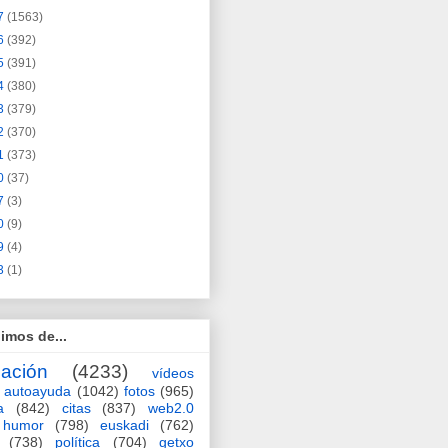
7
(1563)
6
(392)
5
(391)
4
(380)
3
(379)
2
(370)
1
(373)
0
(37)
7
(3)
0
(9)
9
(4)
3
(1)
imos de...
ación
(4233)
vídeos
autoayuda
(1042)
fotos
(965)
a
(842)
citas
(837)
web2.0
humor
(798)
euskadi
(762)
(738)
política
(704)
getxo