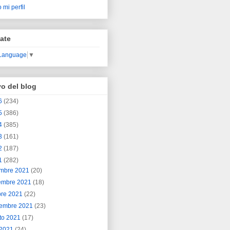
 mi perfil
ate
 Language
▼
vo del blog
6
(234)
5
(386)
4
(385)
3
(161)
2
(187)
1
(282)
embre 2021
(20)
embre 2021
(18)
bre 2021
(22)
iembre 2021
(23)
to 2021
(17)
o 2021
(24)