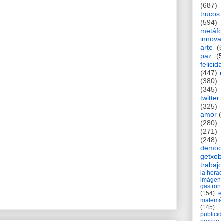
(687)
trucos
(594)
metáf
innova
arte
(
paz
(
felicid
(447)
(380)
(345)
twitter
(325)
amor
(280)
(271)
(248)
democ
getxob
trabaj
la hor
imágen
gastro
(154)
matemá
(145)
publici