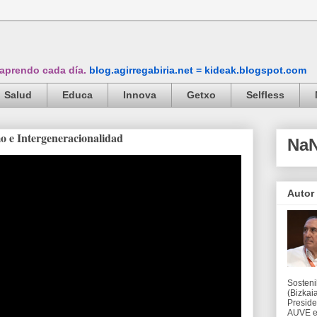
 aprendo cada día.
blog.agirregabiria.net = kideak.blogspot.com
Salud
Educa
Innova
Getxo
Selfless
mo e Intergeneracionalidad
Na
Autor
Sosteni
(Bizkaia
Preside
AUVE en