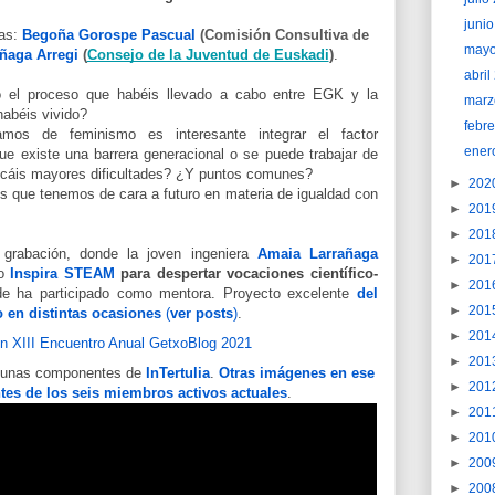
juni
das:
Begoña Gorospe Pascual
 (Comisión Consultiva de 
may
ñaga Arregi
 (
Consejo de la Juventud de Euskadi
)
.
abri
 el proceso que habéis llevado a cabo entre EGK y la
marz
habéis vivido?
febr
mos de feminismo es interesante integrar el factor
ener
que existe una barrera generacional o se puede trabajar de
icáis mayores dificultades? ¿Y puntos comunes?
►
202
s que tenemos de cara a futuro en materia de igualdad con
►
201
►
201
grabación, donde la joven ingeniera
Amaia Larrañaga 
►
201
po
Inspira STEAM
para despertar vocaciones científico-
►
201
de ha participado como mentora. Proyecto excelente
del
►
201
en distintas ocasiones
(
ver posts
)
.
►
201
►
201
gunas componentes de
InTertulia
.
Otras imágenes en ese
►
201
ntes de los seis miembros activos actuales
.
►
201
►
201
►
200
►
200