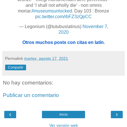
and ‘I shall not wholly die’ - non omnis
moriar.
#museumsunlocked
. Day 103 : Bronze
pic.twitter.com/rbFZ3zQpCC
— Legonium (@tutubuslatinus)
November 7,
2020
Otros muchos posts con citas en latín
.
Permalink
martes, agosto 17, 2021
Compartir
No hay comentarios:
Publicar un comentario
‹
›
Inicio
Ver versión web