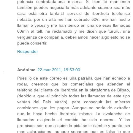
potencia contratada,una miseria. Si bien te mantienen
también puedes negociarlo más adelante cuando sea más
cara esta otra tarifa.El servicio de iberdrola telefónico
nefasto, por un alta me han cobrado 60€. me han hecho
llamar 5 veces y me han tenido en una de esas llamadas
60min al telf, he reclamado y me dicen que tururú, una
vergüenza de compañía, deberíamos hacer algo esto no se
puede consertir.
Responder
Anónimo
22 mar 2011, 19:53:00
Pues lo de este correo es una patraña que han echado a
rodar, creemos que los comerciales que atienden el
teléfono del cliente de Iberdrola en la plataforma de Bilbao,
(debido a que al principio todas las llamadas de este tipo
venían del País Vasco), para conseguir las míseras
comisiones que les pagan. Aunque no sería de extrañar
que lo haya hecho Iberdrola mismo. La avalancha de
llamadas exigiendo el cambio ha sido enorme. Y las
premisas, son que a quien lo pida se le cambie y punto, sin
mas aclaraciones, aunque sepamos que es falso lo que