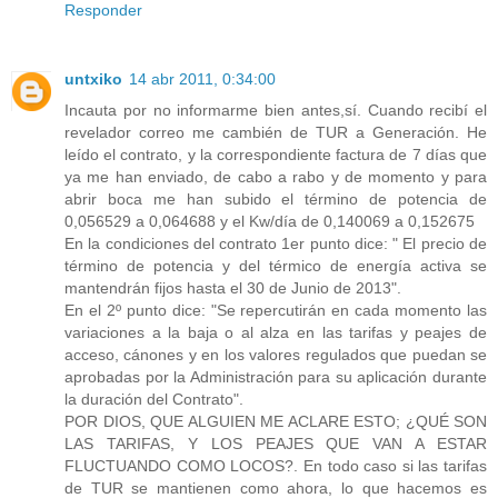
Responder
untxiko
14 abr 2011, 0:34:00
Incauta por no informarme bien antes,sí. Cuando recibí el
revelador correo me cambién de TUR a Generación. He
leído el contrato, y la correspondiente factura de 7 días que
ya me han enviado, de cabo a rabo y de momento y para
abrir boca me han subido el término de potencia de
0,056529 a 0,064688 y el Kw/día de 0,140069 a 0,152675
En la condiciones del contrato 1er punto dice: " El precio de
término de potencia y del térmico de energía activa se
mantendrán fijos hasta el 30 de Junio de 2013".
En el 2º punto dice: "Se repercutirán en cada momento las
variaciones a la baja o al alza en las tarifas y peajes de
acceso, cánones y en los valores regulados que puedan se
aprobadas por la Administración para su aplicación durante
la duración del Contrato".
POR DIOS, QUE ALGUIEN ME ACLARE ESTO; ¿QUÉ SON
LAS TARIFAS, Y LOS PEAJES QUE VAN A ESTAR
FLUCTUANDO COMO LOCOS?. En todo caso si las tarifas
de TUR se mantienen como ahora, lo que hacemos es