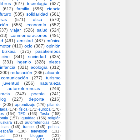
libros
(627)
tecnología
(627)
(612)
familia
(596)
ciencia
futuro
(585)
solidaridad
(581)
oras
(571)
ética
(570)
ción
(555)
economía
(552)
537)
viajar
(526)
salud
(524)
513)
conmemoraciones
(491)
ad
(491)
amistad
(467)
música
motor
(410)
ocio
(387)
opinión
bizkaia
(371)
pasatiempos
cine
(341)
sociedad
(335)
(331)
ingenio
(328)
nietos
infancia
(321)
ecología
(312)
(300)
reducación
(286)
alicante
comunicación
(277)
turismo
juventud
(256)
naturaleza
autorreferencias
(246)
racia
(243)
poesía
(241)
log
(227)
deporte
(216)
o
(209)
aprendizaje
(176)
pilar de
adada
(174)
física
(171)
europa
(170)
es
(164)
TED
(163)
Tesla
(158)
nomía
(157)
igualdad
(156)
religión
euskara
(152)
autorrefencias
(150)
ticas
(148)
france
(145)
polírica
españa
(136)
televisión
(131)
dad
(127)
blogger
(121)