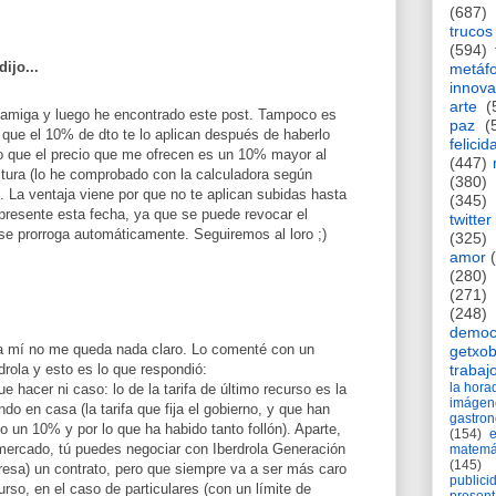
(687)
trucos
(594)
dijo...
metáf
innova
arte
(
amiga y luego he encontrado este post. Tampoco es
paz
(
a que el 10% de dto te lo aplican después de haberlo
felicid
o que el precio que me ofrecen es un 10% mayor al
(447)
ctura (lo he comprobado con la calculadora según
(380)
. La ventaja viene por que no te aplican subidas hasta
(345)
 presente esta fecha, ya que se puede revocar el
twitter
se prorroga automáticamente. Seguiremos al loro ;)
(325)
amor
(280)
(271)
(248)
democ
a mí no me queda nada claro. Lo comenté con un
getxob
trabaj
drola y esto es lo que respondió:
la hor
 hacer ni caso: lo de la tarifa de último recurso es la
imágen
o en casa (la tarifa que fija el gobierno, y que han
gastro
o un 10% y por lo que ha habido tanto follón). Aparte,
(154)
 mercado, tú puedes negociar con Iberdrola Generación
matemá
(145)
resa) un contrato, pero que siempre va a ser más caro
publici
curso, en el caso de particulares (con un límite de