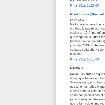
8 mar 2011, 20:29:00
Mikel Ihidoi - @himikel
kaixo Mikel!
Me lo ha aconsejado una 
oro todo lo que reluce, y
subido un 10%, me refier
que tengo en la última fa
hablaba con la operadora)
junio del 2013. Yo tendré
contrato cada año y sino 
milesker!
9 mar 2011, 17:13:00
MARIA dijo...
Kaixo! La verdad es que 
amigo que trabaja en Iber
"Parece ser que no hay que
que tenemos todos el mund
subido ahora a ppio de añ
como han liberalizado el
(o con cualquier otra emp
que la tarifa de último re