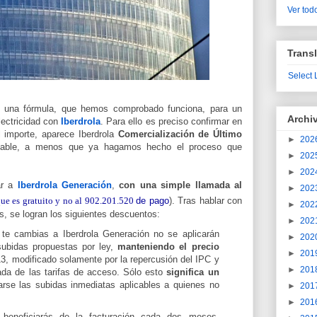
Ver todo
Transl
Select
gó una fórmula, que hemos comprobado funciona, para un
Archi
electricidad con
Iberdrola
. Para ello es preciso confirmar en
el importe, aparece Iberdrola
Comercialización de Último
►
202
bable, a menos que ya hagamos hecho el proceso que
►
202
►
202
ar a
Iberdrola Generación
,
con una simple llamada al
►
202
ue es gratuito y no al 902.201.520
de pago
). Tras hablar con
►
202
s, se logran los siguientes descuentos:
►
202
 te cambias a Iberdrola Generación no se aplicarán
►
202
subidas propuestas por ley,
manteniendo el precio
►
201
13, modificado solamente por la repercusión del IPC y
►
201
jada de las tarifas de acceso. Sólo esto
significa un
tarse las subidas inmediatas aplicables a quienes no
►
201
►
201
e beneficiarás de la facturación cada dos meses,