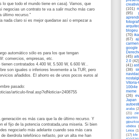
present
s lo que todo el mundo tiene en casa). Vamos, que
creativ
(101)
m
si negocias un contrato te va a salir mucho más caro
(95)
fa último recurso."
aprend
a nada claro si es mejor quedarse así o empezar a
fotograf
arquite
blogeu
(70)
ik
(67)
a
carmen
google
Derech
argo automático sólo es para los que tengan
(45)
ait
W: comercios, empresas, etc.
2.0
(42
tienen contratados 4.400 W, 5.500 W, 6.600 W...
(41)
as
ibre son iguales o inferiores levemente a la TUR, pero
(38)
si
navida
ervicios añadidos. El ahorro es de unos pocos euros al
nostalg
Vitoria
iembre pasado:
100i4e
meme
oticias/articulo-final.asp?idNoticia=2408755
(26)
ev
Japan
autoest
araba
(2
(21)
zie
apuntes 
a generación es más cara que la de último recurso. Y
gipuzko
 el fijo de la potencia contratada,una miseria. Si bien
ubidea
edes negociarlo más adelante cuando sea más cara
Leioa
(1
(17)
kfe
io de iberdrola telefónico nefasto, por un alta me han