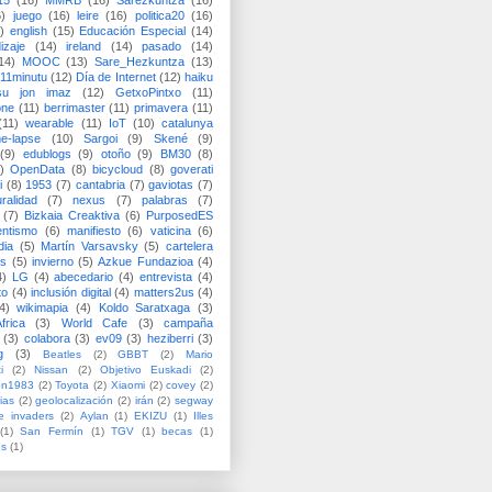
15
(16)
MMRB
(16)
Sarezkuntza
(16)
6)
juego
(16)
leire
(16)
politica20
(16)
)
english
(15)
Educación Especial
(14)
izaje
(14)
ireland
(14)
pasado
(14)
14)
MOOC
(13)
Sare_Hezkuntza
(13)
11minutu
(12)
Día de Internet
(12)
haiku
su jon imaz
(12)
GetxoPintxo
(11)
one
(11)
berrimaster
(11)
primavera
(11)
(11)
wearable
(11)
IoT
(10)
catalunya
me-lapse
(10)
Sargoi
(9)
Skené
(9)
(9)
edublogs
(9)
otoño
(9)
BM30
(8)
)
OpenData
(8)
bicycloud
(8)
goverati
i
(8)
1953
(7)
cantabria
(7)
gaviotas
(7)
uralidad
(7)
nexus
(7)
palabras
(7)
(7)
Bizkaia Creaktiva
(6)
PurposedES
entismo
(6)
manifiesto
(6)
vaticina
(6)
dia
(5)
Martín Varsavsky
(5)
cartelera
ss
(5)
invierno
(5)
Azkue Fundazioa
(4)
4)
LG
(4)
abecedario
(4)
entrevista
(4)
to
(4)
inclusión digital
(4)
matters2us
(4)
4)
wikimapia
(4)
Koldo Saratxaga
(3)
frica
(3)
World Cafe
(3)
campaña
(3)
colabora
(3)
ev09
(3)
heziberri
(3)
g
(3)
Beatles
(2)
GBBT
(2)
Mario
i
(2)
Nissan
(2)
Objetivo Euskadi
(2)
ón1983
(2)
Toyota
(2)
Xiaomi
(2)
covey
(2)
ias
(2)
geolocalización
(2)
irán
(2)
segway
e invaders
(2)
Aylan
(1)
EKIZU
(1)
Illes
(1)
San Fermín
(1)
TGV
(1)
becas
(1)
es
(1)