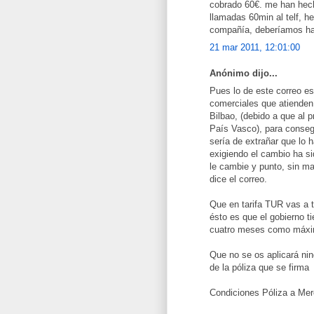
cobrado 60€. me han hech
llamadas 60min al telf, 
compañía, deberíamos hac
21 mar 2011, 12:01:00
Anónimo dijo...
Pues lo de este correo e
comerciales que atienden e
Bilbao, (debido a que al p
País Vasco), para conseg
sería de extrañar que lo
exigiendo el cambio ha si
le cambie y punto, sin m
dice el correo.
Que en tarifa TUR vas a t
ésto es que el gobierno t
cuatro meses como máxi
Que no se os aplicará nin
de la póliza que se firma
Condiciones Póliza a Mer