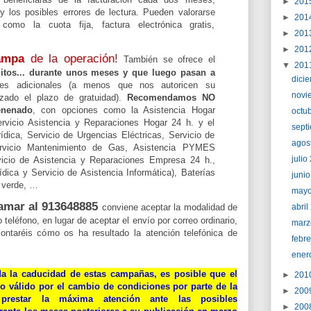
►
201
y los posibles errores de lectura. Pueden valorarse
►
201
 como la cuota fija, factura electrónica gratis,
►
201
►
201
rampa
de la operación!
También se ofrece el
▼
201
uitos... durante unos meses y que luego pasan a
dici
es adicionales (a menos que nos autoricen su
novi
lizado el plazo de gratuidad).
Recomendamos NO
enenado
, con opciones como la Asistencia Hogar
octu
ervicio Asistencia y Reparaciones Hogar 24 h. y el
sept
ídica, Servicio de Urgencias Eléctricas, Servicio de
agos
rvicio Mantenimiento de Gas, Asistencia PYMES
juli
rvicio de Asistencia y Reparaciones Empresa 24 h.,
ídica y Servicio de Asistencia Informática), Baterías
juni
 verde, …
may
lamar al 913648885
conviene aceptar la modalidad de
abri
teléfono, en lugar de aceptar el envío por correo ordinario,
marz
ontaréis cómo os ha resultado la atención telefónica de
febr
ener
da la caducidad de estas campañas, es posible que el
►
201
o válido por el cambio de condiciones por parte de la
►
200
prestar la máxima atención ante las posibles
►
200