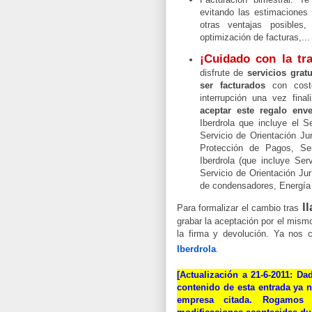
evitando las estimaciones 
otras ventajas posibles,
optimización de facturas,...
¡Cuidado con la t
disfrute de
servicios grat
ser facturados
con cost
interrupción una vez fina
aceptar este regalo env
Iberdrola que incluye el S
Servicio de Orientación Jur
Protección de Pagos, Se
Iberdrola (que incluye Se
Servicio de Orientación Jur
de condensadores, Energía
l
Para formalizar el cambio tras
grabar la aceptación por el mismo 
la firma y devolución. Ya nos c
Iberdrola
.
[
Actualización a 21-6-2011
: Da
contenido de esta entrada ya n
empresa citada. Rogamos 