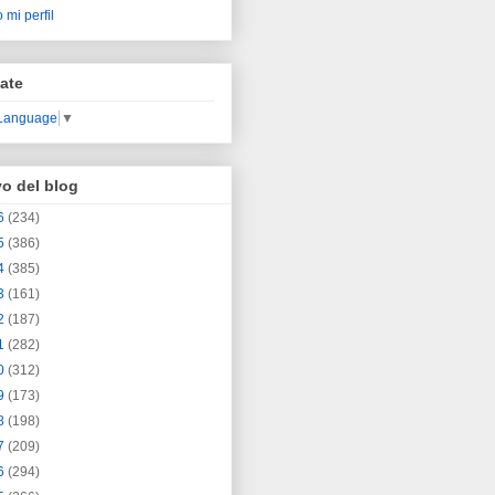
 mi perfil
ate
 Language
▼
vo del blog
6
(234)
5
(386)
4
(385)
3
(161)
2
(187)
1
(282)
0
(312)
9
(173)
8
(198)
7
(209)
6
(294)