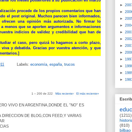
rante los meses posteriores a su publicación en marzo
►
200
alización procede de los propios comentarios que han
►
200
do el post original. Muchos parecen bien informados,
►
200
ofrecen una opinión más autorizada. No firmar lo
►
200
, a menos que se aporten argumentos e informaciones
muestra indicios de validez y credibilidad que han de
►
200
►
200
tudiar el caso, pero quizá lo hagamos a corto plazo,
►
200
viva y debatida. Gracias por vuestra atención, y que
►
200
mentarios.]
►
199
011
Labels:
economía
,
españa
,
trucos
►
199
►
198
►
198
1 – 200 de 222
Más reciente›
El más reciente»
Escrib
RO VIVO EN ARGENTINA,DONDE EL "NO" ES
educ
(1211)
 DIRECCION DE BLOG,CON FEED,Y VARIAS
histori
AR
(810)
CIAS
bilbao