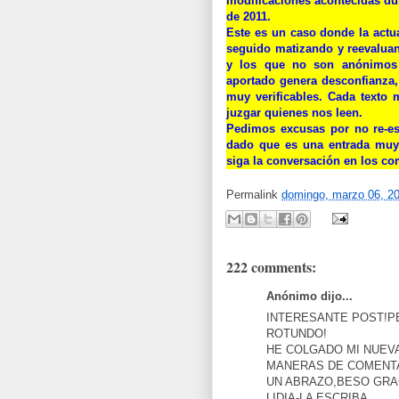
modificaciones acontecidas du
de 2011.
Este es un caso donde la actu
seguido matizando y reevaluan
y los que no son anónimos 
aportado genera desconfianza
muy verificables. Cada texto 
juzgar quienes nos leen.
Pedimos excusas por no re-es
dado que es una entrada muy 
siga la conversación en los co
Permalink
domingo, marzo 06, 2
222 comments:
Anónimo dijo...
INTERESANTE POST!PE
ROTUNDO!
HE COLGADO MI NUEVA
MANERAS DE COMENT
UN ABRAZO,BESO GRA
LIDIA-LA ESCRIBA