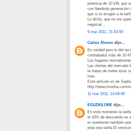
potencia de 10 kW, que e
con Iberdrola generación 
que si te acoges a la tari
Lo dicho, que no me qued
negociar...
9 mar 2011, 21:53:00
Carlos Alonso
dijo...
Es verdad pero lo del rec
contratados más de 10 K
Los hogares normalmente 
Las ofertas del mercado l
te tratan de meter esos s
mes.
Este artículo es de Sept
http://www.invertia.com/n
11 mar 2011, 14:04:00
EGUZKILORE
dijo...
En este momento la tarif
el 10% de descuento es en
te mantienen también pu
esta otra tarifa.El servic