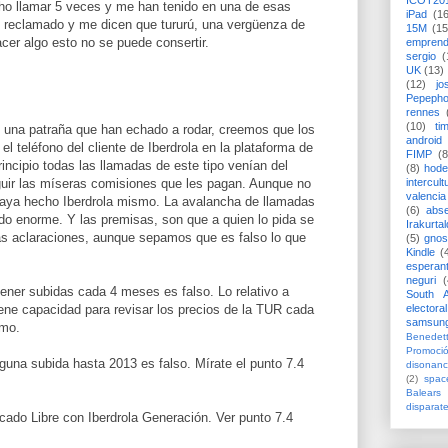
ICOT20
o llamar 5 veces y me han tenido en una de esas
iPad
(1
he reclamado y me dicen que tururú, una vergüenza de
15M
(15
er algo esto no se puede consertir.
emprend
sergio
(
UK
(13)
(12)
jo
Pepeph
rennes
(10)
ti
s una patraña que han echado a rodar, creemos que los
android
l teléfono del cliente de Iberdrola en la plataforma de
FIMP
(8
rincipio todas las llamadas de este tipo venían del
(8)
hode
uir las míseras comisiones que les pagan. Aunque no
intercult
valencia
 haya hecho Iberdrola mismo. La avalancha de llamadas
(6)
abs
do enorme. Y las premisas, son que a quien lo pida se
Irakurtal
as aclaraciones, aunque sepamos que es falso lo que
(5)
gno
Kindle
(
esperan
neguri
(
ener subidas cada 4 meses es falso. Lo relativo a
South A
iene capacidad para revisar los precios de la TUR cada
electoral
samsun
mo.
Benedett
Promoci
guna subida hasta 2013 es falso. Mírate el punto 7.4
disonanc
(2)
spac
Balears
disparat
cado Libre con Iberdrola Generación. Ver punto 7.4