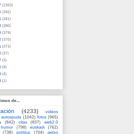
7
(1563)
6
(392)
5
(391)
4
(380)
3
(379)
2
(370)
1
(373)
0
(37)
7
(3)
0
(9)
9
(4)
3
(1)
imos de...
ación
(4233)
vídeos
autoayuda
(1042)
fotos
(965)
a
(842)
citas
(837)
web2.0
humor
(798)
euskadi
(762)
(738)
política
(704)
getxo