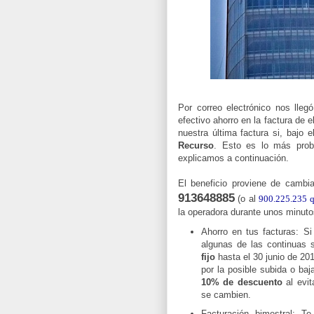
Por correo electrónico nos lle
efectivo ahorro en la factura de 
nuestra última factura si, bajo 
Recurso
. Esto es lo más pro
explicamos a continuación.
El beneficio proviene de cambi
913648885
(o al
900.225.235 q
la operadora durante unos minuto
Ahorro en tus facturas: Si
algunas de las continuas 
fijo
hasta el 30 junio de 20
por la posible subida o ba
10% de descuento
al evi
se cambien.
Facturación bimestral: T