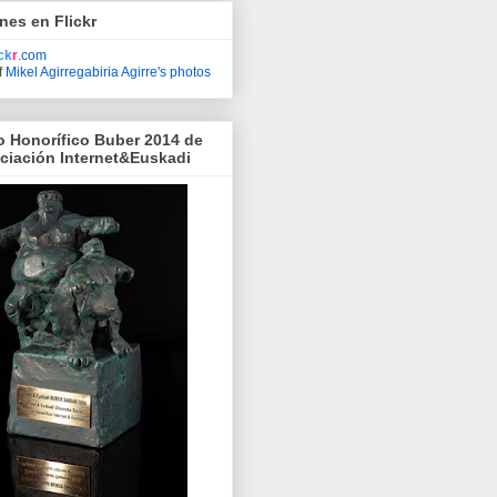
nes en Flickr
ick
r
.com
f
Mikel Agirregabiria Agirre's photos
o Honorífico Buber 2014 de
ociación Internet&Euskadi