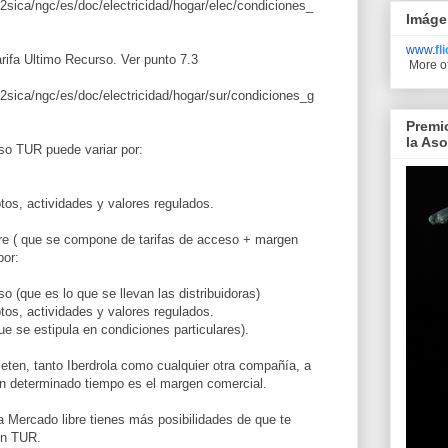
02sica/ngc/es/doc/electricidad/hogar/elec/condiciones_
Imáge
www.
fl
rifa Ultimo Recurso. Ver punto 7.3
More o
02sica/ngc/es/doc/electricidad/hogar/sur/condiciones_g
Premi
la As
so TUR puede variar por:
tos, actividades y valores regulados.
bre ( que se compone de tarifas de acceso + margen
por:
o (que es lo que se llevan las distribuidoras)
tos, actividades y valores regulados.
ue se estipula en condiciones particulares).
ten, tanto Iberdrola como cualquier otra compañía, a
un determinado tiempo es el margen comercial.
 Mercado libre tienes más posibilidades de que te
en TUR.