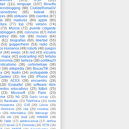
aciones
(121)
USA
(111)
idad
(111)
lenguaje
(107)
filosofía
icroblogging
(98)
ClubdeRomaGV
periodismo
(95)
kideak
(91)
ices
(89)
obituario
(89)
cuentos
(87)
ía
(85)
madurez
(84)
apple
(80)
ctura
(77)
top
(76)
verano
(74)
(73)
Murcia
(72)
puente colgante
asbloggers
(69)
concurso
(67)
móvil
jedrez
(66)
hdr
(66)
museo
(64)
(61)
biografías
(60)
libertad
(55)
(53)
guggenheim
(53)
radio
(53)
os Humanos
(49)
robots
(46)
juegos
or
(44)
eeepc
(43)
red
(43)
escuela
)
mapa
(42)
podcasting
(42)
tertulia
tronomía
(38)
belleza
(38)
politika20
ndicalismo
(38)
cortometraje
(36)
d
(36)
wikipedia
(36)
BiscayTIK
(34)
ia
(34)
teatro
(34)
portugalete
(33)
-Gasteiz
(31)
fon
(30)
iPhone
(30)
(29)
ACEX
(28)
encuentro
(28)
(28)
Euskaltel
(26)
software libre
entos educativos
(25)
fútbol
(25)
(23)
Microsoft
(23)
Paris
(23)
ima
(23)
hó
(23)
Darío Urzay
(22)
2)
Barakaldo
(21)
Telefónica
(21)
moda
ntziaastea
(21)
G30
(20)
Lexus
(20)
históricos
(20)
cita
(20)
cronista
(20)
a
(20)
informática
(20)
liderazgo
(20)
(20)
etb
(19)
Audi
(18)
HAMAR
(18)
8)
7alde
(17)
adolescencia
(17)
ainhoa
(17)
teruel
(17)
Donostia
(16)
EITB
(16)