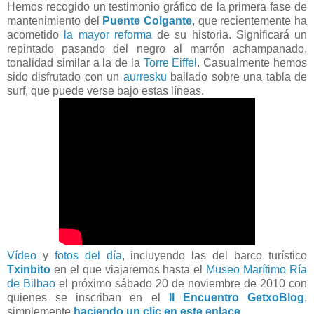
Hemos recogido un testimonio gráfico de la primera fase de
mantenimiento del
Puente Colgante
, que recientemente ha
acometido
la mayor reforma
de su historia. Significará un
repintado pasando del negro al marrón achampanado,
tonalidad similar a la de la
Torre Eiffel
. Casualmente hemos
sido disfrutado con un
aurresku
bailado sobre una tabla de
surf, que puede verse bajo estas líneas.
Vídeo
y
fotos del día
, incluyendo las del barco turístico
Txinbito
en el que viajaremos hasta el
Museo Marítimo Ría
de Bilbao
el próximo sábado 20 de noviembre de 2010 con
quienes se inscriban en el
II Encuentro GetxoBlog
,
simplemente
haciendo un clic en este enlace
.