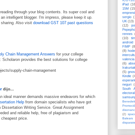
ICOT20
iPad
(1
15M
(15
 reading through your blog contents. Its super cool and
emprend
an intelligent blogger. I'm impress, please keep it up.
sergio
(
UK
(13)
sharing. Also visit
download GST 107 past questions
(12)
jo
Pepeph
rennes
(10)
ti
android
FIMP
(8
(8)
hode
ply Chain Management Answers
for your college
intercult
valencia
. Scholaron provides the best solutions for college
(6)
abs
Irakurtal
bjects/supply-chain-management
(5)
gno
Kindle
(
esperan
neguri
(
South A
r
dijo...
electoral
 an ideal manner demands massive endeavors for which
samsun
sertation Help
from domain specialists who have got
Benedett
Promoci
n Dissertation Writing Service. Great Assignment
disonanc
eded and reliable help, free of plagiarism and
(2)
spac
e cheapest price.
Balears
disparat