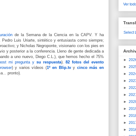
Ver todo
Transl
Select
uración
de la Semana de la Ciencia en la CAPV. Y ha
 Pedro Luis Uriarte, sintético y entusiasta como siempre;
roactivo; y Nicholas Negroponte, visionario con los pies en
Archi
vio y posterior a la conferencia. Lleno de gente dedicada a
hando a uno nuevo, Diego C.L.), que hemos hecho el 75%
►
202
post mi pregunta y
su respuesta
).
82 fotos del evento
►
202
browser
) y varios vídeos (
1º en Blip.tv
y
cinco más en
a... pronto).
►
202
►
202
►
202
►
202
►
202
►
201
►
201
►
201
►
201