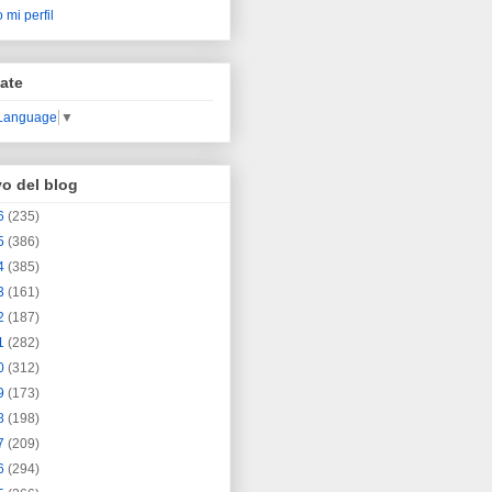
 mi perfil
ate
 Language
▼
vo del blog
6
(235)
5
(386)
4
(385)
3
(161)
2
(187)
1
(282)
0
(312)
9
(173)
8
(198)
7
(209)
6
(294)