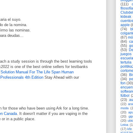
blogger
(111)
filosofía
Clubd
kideak
aria el suyo.
cuento
ldo de la nomina.
apple
(
(74)
b
 firmo las nominas.
colgant
para deudas...
(67)
mó
(64)
c
(55)
go
(53)
De
juegos
escuela
ch a study session is through the best learning tools
tertulia
2022 is one of the best online sellers for testbanks
politik
cortome
e
Solution Manual For The Life Span Human
(36)
Bi
Professionals 4th Edition
Stay Ahead with our
(34)
po
fon
(30)
encuen
softwar
fútbol
(
(23)
au
(22)
ara
on for those who have been using Ark for a long time.
moda
(
(20)
apu
en Canada
. It doesn't matter if you are vaping in the
(20)
gi
or in a public place.
(20)
ubi
Leioa
(1
(17)
kfe