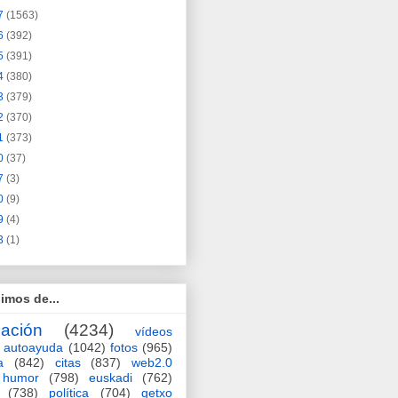
7
(1563)
6
(392)
5
(391)
4
(380)
3
(379)
2
(370)
1
(373)
0
(37)
7
(3)
0
(9)
9
(4)
3
(1)
imos de...
ación
(4234)
vídeos
autoayuda
(1042)
fotos
(965)
a
(842)
citas
(837)
web2.0
humor
(798)
euskadi
(762)
(738)
política
(704)
getxo