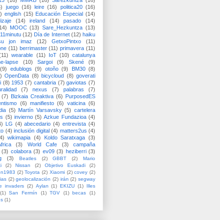
15
(16)
MMRB
(16)
Sarezkuntza
(16)
6)
juego
(16)
leire
(16)
politica20
(16)
)
english
(15)
Educación Especial
(14)
izaje
(14)
ireland
(14)
pasado
(14)
14)
MOOC
(13)
Sare_Hezkuntza
(13)
11minutu
(12)
Día de Internet
(12)
haiku
su jon imaz
(12)
GetxoPintxo
(11)
one
(11)
berrimaster
(11)
primavera
(11)
(11)
wearable
(11)
IoT
(10)
catalunya
me-lapse
(10)
Sargoi
(9)
Skené
(9)
(9)
edublogs
(9)
otoño
(9)
BM30
(8)
)
OpenData
(8)
bicycloud
(8)
goverati
i
(8)
1953
(7)
cantabria
(7)
gaviotas
(7)
uralidad
(7)
nexus
(7)
palabras
(7)
(7)
Bizkaia Creaktiva
(6)
PurposedES
entismo
(6)
manifiesto
(6)
vaticina
(6)
dia
(5)
Martín Varsavsky
(5)
cartelera
ss
(5)
invierno
(5)
Azkue Fundazioa
(4)
4)
LG
(4)
abecedario
(4)
entrevista
(4)
to
(4)
inclusión digital
(4)
matters2us
(4)
4)
wikimapia
(4)
Koldo Saratxaga
(3)
frica
(3)
World Cafe
(3)
campaña
(3)
colabora
(3)
ev09
(3)
heziberri
(3)
g
(3)
Beatles
(2)
GBBT
(2)
Mario
i
(2)
Nissan
(2)
Objetivo Euskadi
(2)
ón1983
(2)
Toyota
(2)
Xiaomi
(2)
covey
(2)
ias
(2)
geolocalización
(2)
irán
(2)
segway
e invaders
(2)
Aylan
(1)
EKIZU
(1)
Illes
(1)
San Fermín
(1)
TGV
(1)
becas
(1)
es
(1)