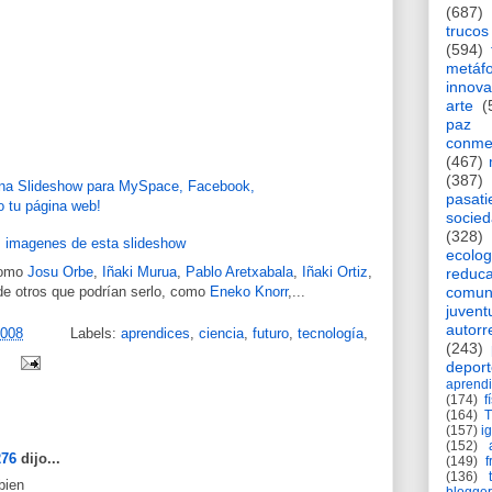
(687)
trucos
(594)
metáf
innova
arte
(
paz
conme
(467)
(387)
pasat
socie
(328)
ecolog
como
Josu Orbe
,
Iñaki Murua
,
Pablo Aretxabala
,
Iñaki Ortiz
,
reduca
 de otros que podrían serlo, como
Eneko Knorr
,...
comun
juvent
autorr
2008
Labels:
aprendices
,
ciencia
,
futuro
,
tecnología
,
(243)
deport
aprendi
(174)
f
(164)
(157)
i
(152)
276
dijo...
(149)
f
(136)
bien