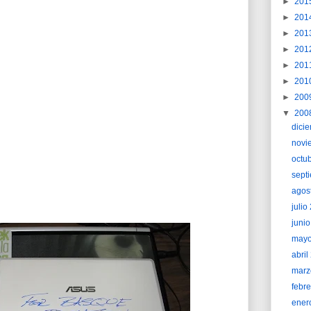
►
201
►
201
►
201
►
201
►
201
►
201
►
200
▼
200
dici
novi
octu
sept
agos
juli
juni
may
abri
marz
febr
ener