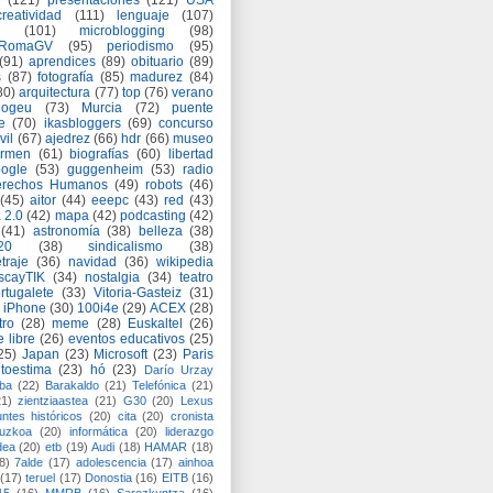
(121)
presentaciones
(121)
USA
creatividad
(111)
lenguaje
(107)
(101)
microblogging
(98)
eRomaGV
(95)
periodismo
(95)
(91)
aprendices
(89)
obituario
(89)
s
(87)
fotografía
(85)
madurez
(84)
80)
arquitectura
(77)
top
(76)
verano
logeu
(73)
Murcia
(72)
puente
e
(70)
ikasbloggers
(69)
concurso
vil
(67)
ajedrez
(66)
hdr
(66)
museo
armen
(61)
biografías
(60)
libertad
ogle
(53)
guggenheim
(53)
radio
rechos Humanos
(49)
robots
(46)
(45)
aitor
(44)
eeepc
(43)
red
(43)
 2.0
(42)
mapa
(42)
podcasting
(42)
(41)
astronomía
(38)
belleza
(38)
a20
(38)
sindicalismo
(38)
traje
(36)
navidad
(36)
wikipedia
scayTIK
(34)
nostalgia
(34)
teatro
rtugalete
(33)
Vitoria-Gasteiz
(31)
iPhone
(30)
100i4e
(29)
ACEX
(28)
tro
(28)
meme
(28)
Euskaltel
(26)
e libre
(26)
eventos educativos
(25)
25)
Japan
(23)
Microsoft
(23)
Paris
toestima
(23)
hó
(23)
Darío Urzay
ba
(22)
Barakaldo
(21)
Telefónica
(21)
21)
zientziaastea
(21)
G30
(20)
Lexus
ntes históricos
(20)
cita
(20)
cronista
puzkoa
(20)
informática
(20)
liderazgo
dea
(20)
etb
(19)
Audi
(18)
HAMAR
(18)
8)
7alde
(17)
adolescencia
(17)
ainhoa
(17)
teruel
(17)
Donostia
(16)
EITB
(16)