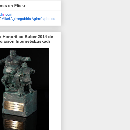
nes en Flickr
ick
r
.com
f
Mikel Agirregabiria Agirre's photos
o Honorífico Buber 2014 de
ociación Internet&Euskadi