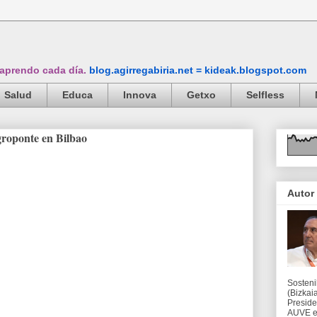
 aprendo cada día.
blog.agirregabiria.net = kideak.blogspot.com
Salud
Educa
Innova
Getxo
Selfless
groponte en Bilbao
Autor
Sosteni
(Bizkaia
Preside
AUVE en