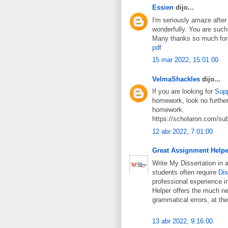
Essien
dijo...
I'm seriously amaze after
wonderfully. You are such 
Many thanks so much for 
pdf
15 mar 2022, 15:01:00
VelmaShackles
dijo...
If you are looking for
Sup
homework, look no further
homework.
https://scholaron.com/su
12 abr 2022, 7:01:00
Great Assignment Helpe
Write My Dissertation in
students often require
Dis
professional experience i
Helper offers the much ne
grammatical errors, at th
13 abr 2022, 9:16:00