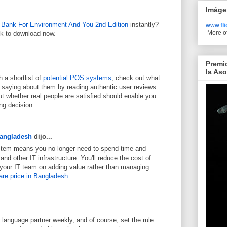
Imáge
 Bank For Environment And You 2nd Edition
instantly?
www.
fl
More o
ck to download now.
Premi
la As
 a shortlist of
potential POS systems
, check out what
 saying about them by reading authentic user reviews
out whether real people are satisfied should enable you
ng decision.
Bangladesh
dijo...
stem means you no longer need to spend time and
d other IT infrastructure. You'll reduce the cost of
your IT team on adding value rather than managing
re price in Bangladesh
language partner weekly, and of course, set the rule