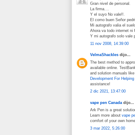
Gran nivel de personal.
La firma....
Y el suyo No vale!!.
El como buen Señor pedri
Mi autografo valia el sue
Ahora va todo internet ni
Y mi autografo solo vale 
11 nov 2008, 14:39:00
VelmaShackles
dijo...
The best method to approa
available online. TestBank
and solution manuals lik
Development For Helping 
assistance!
2 dic 2021, 13:47:00
vape pen Canada
dijo...
Ark Pen is a great soluti
Learn more about
vape p
comfort of your own home 
3 mar 2022, 5:26:00