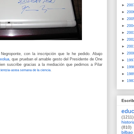
►
200
►
200
►
200
►
200
►
200
►
200
►
200
►
200
 Negroponte, con la inscripción que le he pedido. Abajo
xolua
, que prueban el amable gesto del Presidente de One
►
199
ien suscribe gracias a la mediación que pedimos a Pilar
►
199
zientzia-astea
semana de la ciencia
.
►
198
►
198
Escrib
educ
(1211)
histori
(810)
bilbao