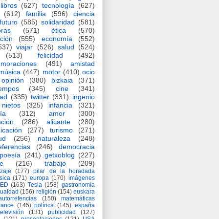
libros
(627)
tecnología
(627)
(612)
familia
(596)
ciencia
futuro
(585)
solidaridad
(581)
oras
(571)
ética
(570)
ción
(555)
economía
(552)
537)
viajar
(526)
salud
(524)
(513)
felicidad
(492)
moraciones
(491)
amistad
música
(447)
motor
(410)
ocio
opinión
(380)
bizkaia
(371)
iempos
(345)
cine
(341)
dad
(335)
twitter
(331)
ingenio
nietos
(325)
infancia
(321)
ía
(312)
amor
(300)
ción
(286)
alicante
(280)
icación
(277)
turismo
(271)
ud
(256)
naturaleza
(248)
eferencias
(246)
democracia
poesía
(241)
getxoblog
(227)
e
(216)
trabajo
(209)
zaje
(177)
pilar de la horadada
ísica
(171)
europa
(170)
imágenes
TED
(163)
Tesla
(158)
gastronomía
gualdad
(156)
religión
(154)
euskara
autorrefencias
(150)
matemáticas
rance
(145)
polírica
(145)
españa
televisión
(131)
publicidad
(127)