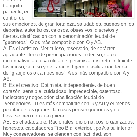
tranquilo,
paciente, en
control de
sus emociones, de gran fortaleza, saludables, buenos en los
deportes, autoritarios, celosos, obsesivos, discretos y
fuertes. clasificación con la denominación feudal de
"guerreros". O es más compatible con O y AB.
A: Es el artístico. Meticuloso, reservado, de carácter
agradable, lleno de preocupaciones, indeciso, cauto,
incombativo, auto sacrificable, pesimista, discreto, inflexible,
fastidioso, sumiso y de carácter ligero. clasificación feudal
de "granjeros o campesinos". A es más compatible con A y
AB.
B: Es el creativo. Optimista, independiente, de buen
corazón, sensible, cuidadoso, impredecible, ostentoso,
indiscreto y negociador. clasificación feudal de
"vendedores". B es más compatible con B y AB y el menos
popular de los grupos, famosos por ser gruñones y no
llevarse bien con cualquiera.
AB: Es el adaptable. Racionales, diplomaticos, organizados,
honestos, calculadores.Tipo B al exterior, tipo A a su interior.
Muy conservadores, se ofenden con facilidad, son