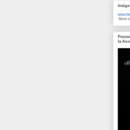
Imáge
www.
fl
More o
Premi
la As