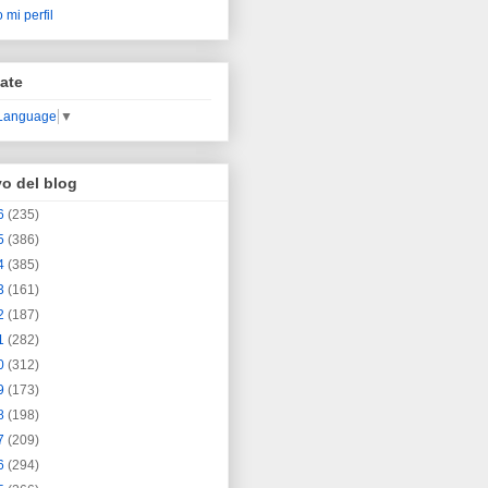
 mi perfil
ate
 Language
▼
vo del blog
6
(235)
5
(386)
4
(385)
3
(161)
2
(187)
1
(282)
0
(312)
9
(173)
8
(198)
7
(209)
6
(294)