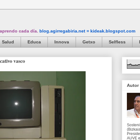
 aprendo cada día.
blog.agirregabiria.net = kideak.blogspot.com
Salud
Educa
Innova
Getxo
Selfless
cativo vasco
Autor
Sosteni
(Bizkaia
Preside
AUVE en