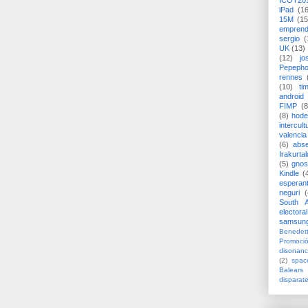
ICOT20
iPad
(1
15M
(15
emprend
sergio
(
UK
(13)
(12)
jo
Pepeph
rennes
(10)
ti
android
FIMP
(8
(8)
hode
intercult
valencia
(6)
abs
Irakurtal
(5)
gno
Kindle
(
esperan
neguri
(
South A
electoral
samsun
Benedett
Promoci
disonanc
(2)
spac
Balears
disparat