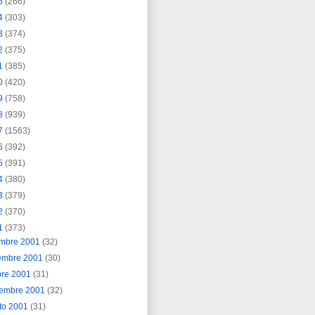
5
(266)
4
(303)
3
(374)
2
(375)
1
(385)
0
(420)
9
(758)
8
(939)
7
(1563)
6
(392)
5
(391)
4
(380)
3
(379)
2
(370)
1
(373)
embre 2001
(32)
embre 2001
(30)
bre 2001
(31)
iembre 2001
(32)
to 2001
(31)