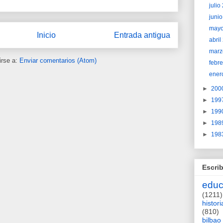
juli
juni
may
Inicio
Entrada antigua
abri
marz
irse a:
Enviar comentarios (Atom)
febr
ener
►
200
►
199
►
199
►
198
►
198
Escrib
educ
(1211)
histori
(810)
bilbao