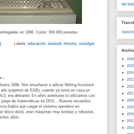
Ver todo
Transl
entregadas en 1986. Coste: 300.000 pesetas.
Select
1
Labels:
educación
,
euskadi
,
historia
,
nostalgia
Archi
►
202
►
202
►
202
...
►
202
asta 1996. Nos enseñaron a utilizar Writing Assistant
►
202
l año (séptimo de EGB), cuando ya tenía en casa un
►
202
.0, era delirante. En años anteriores lo utilizamos con
►
202
o juego de matemáticas en DOS... Buenos recuerdos.
cia (había que cargar el sistema operativo en
►
201
ían disco duro), eran máquinas muy bonitas y robustas,
►
201
muchos años.
►
201
►
201