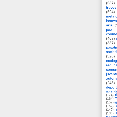
(687)
trucos
(594)
metáf
innova
arte
(
paz
conme
(467)
(387)
pasat
socie
(328)
ecolog
reduca
comun
juvent
autorr
(243)
deport
aprendi
(174)
f
(164)
(157)
i
(152)
(149)
f
(136)