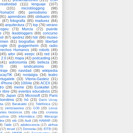
(121)
presentaciones
(121)
USA
creatividad
(111)
lenguaje
(107)
(101)
microblogging
(98)
eRomaGV
(95)
periodismo
(95)
(91)
aprendices
(89)
obituario
(89)
s
(87)
fotografía
(85)
madurez
(84)
80)
arquitectura
(77)
top
(76)
verano
logeu
(73)
Murcia
(72)
puente
e
(70)
ikasbloggers
(69)
concurso
vil
(67)
ajedrez
(66)
hdr
(66)
museo
armen
(61)
biografías
(60)
libertad
ogle
(53)
guggenheim
(53)
radio
rechos Humanos
(49)
robots
(46)
(45)
aitor
(44)
eeepc
(43)
red
(43)
 2.0
(42)
mapa
(42)
podcasting
(42)
(41)
astronomía
(38)
belleza
(38)
a20
(38)
sindicalismo
(38)
traje
(36)
navidad
(36)
wikipedia
scayTIK
(34)
nostalgia
(34)
teatro
rtugalete
(33)
Vitoria-Gasteiz
(31)
iPhone
(30)
100i4e
(29)
ACEX
(28)
tro
(28)
meme
(28)
Euskaltel
(26)
e libre
(26)
eventos educativos
(25)
25)
Japan
(23)
Microsoft
(23)
Paris
toestima
(23)
hó
(23)
Darío Urzay
ba
(22)
Barakaldo
(21)
Telefónica
(21)
21)
zientziaastea
(21)
G30
(20)
Lexus
ntes históricos
(20)
cita
(20)
cronista
puzkoa
(20)
informática
(20)
liderazgo
dea
(20)
etb
(19)
Audi
(18)
HAMAR
(18)
8)
7alde
(17)
adolescencia
(17)
ainhoa
(17)
teruel
(17)
Donostia
(16)
EITB
(16)