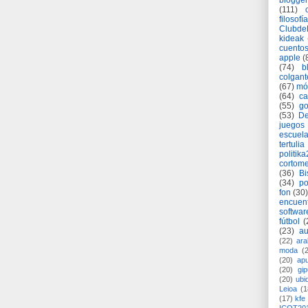
blogger
(111)
filosofía
Clubd
kideak
cuento
apple
(
(74)
b
colgant
(67)
mó
(64)
c
(55)
go
(53)
De
juegos
escuela
tertulia
politik
cortome
(36)
Bi
(34)
po
fon
(30)
encuen
softwar
fútbol
(
(23)
au
(22)
ara
moda
(
(20)
apu
(20)
gi
(20)
ubi
Leioa
(1
(17)
kfe