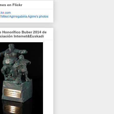
nes en Flickr
ick
r
.com
f
Mikel Agirregabiria Agirre's photos
o Honorífico Buber 2014 de
ociación Internet&Euskadi