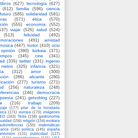
libros
(627)
tecnología
(627)
(612)
familia
(596)
ciencia
futuro
(585)
solidaridad
(581)
oras
(571)
ética
(570)
ción
(555)
economía
(552)
537)
viajar
(526)
salud
(524)
(513)
felicidad
(492)
moraciones
(491)
amistad
música
(447)
motor
(410)
ocio
opinión
(380)
bizkaia
(371)
iempos
(345)
cine
(341)
dad
(335)
twitter
(331)
ingenio
nietos
(325)
infancia
(321)
ía
(312)
amor
(300)
ción
(286)
alicante
(280)
icación
(277)
turismo
(271)
ud
(256)
naturaleza
(248)
eferencias
(246)
democracia
poesía
(241)
getxoblog
(227)
e
(216)
trabajo
(209)
zaje
(177)
pilar de la horadada
ísica
(171)
europa
(170)
imágenes
TED
(163)
Tesla
(158)
gastronomía
gualdad
(156)
religión
(154)
euskara
autorrefencias
(150)
matemáticas
rance
(145)
polírica
(145)
españa
televisión
(131)
publicidad
(127)