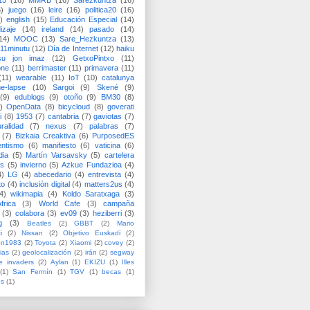
15
(16)
MMRB
(16)
Sarezkuntza
(16)
6)
juego
(16)
leire
(16)
politica20
(16)
)
english
(15)
Educación Especial
(14)
izaje
(14)
ireland
(14)
pasado
(14)
14)
MOOC
(13)
Sare_Hezkuntza
(13)
11minutu
(12)
Día de Internet
(12)
haiku
su jon imaz
(12)
GetxoPintxo
(11)
one
(11)
berrimaster
(11)
primavera
(11)
(11)
wearable
(11)
IoT
(10)
catalunya
me-lapse
(10)
Sargoi
(9)
Skené
(9)
(9)
edublogs
(9)
otoño
(9)
BM30
(8)
)
OpenData
(8)
bicycloud
(8)
goverati
i
(8)
1953
(7)
cantabria
(7)
gaviotas
(7)
uralidad
(7)
nexus
(7)
palabras
(7)
(7)
Bizkaia Creaktiva
(6)
PurposedES
entismo
(6)
manifiesto
(6)
vaticina
(6)
dia
(5)
Martín Varsavsky
(5)
cartelera
ss
(5)
invierno
(5)
Azkue Fundazioa
(4)
4)
LG
(4)
abecedario
(4)
entrevista
(4)
to
(4)
inclusión digital
(4)
matters2us
(4)
4)
wikimapia
(4)
Koldo Saratxaga
(3)
frica
(3)
World Cafe
(3)
campaña
(3)
colabora
(3)
ev09
(3)
heziberri
(3)
g
(3)
Beatles
(2)
GBBT
(2)
Mario
i
(2)
Nissan
(2)
Objetivo Euskadi
(2)
ón1983
(2)
Toyota
(2)
Xiaomi
(2)
covey
(2)
ias
(2)
geolocalización
(2)
irán
(2)
segway
e invaders
(2)
Aylan
(1)
EKIZU
(1)
Illes
(1)
San Fermín
(1)
TGV
(1)
becas
(1)
es
(1)