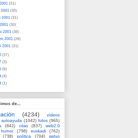
o 2001
(31)
o 2001
(30)
o 2001
(31)
l 2001
(30)
o 2001
(36)
ero 2001
(28)
o 2001
(31)
0
(37)
7
(3)
0
(9)
9
(4)
3
(1)
imos de...
ación
(4234)
vídeos
autoayuda
(1042)
fotos
(965)
a
(842)
citas
(837)
web2.0
humor
(798)
euskadi
(762)
(738)
política
(704)
getxo