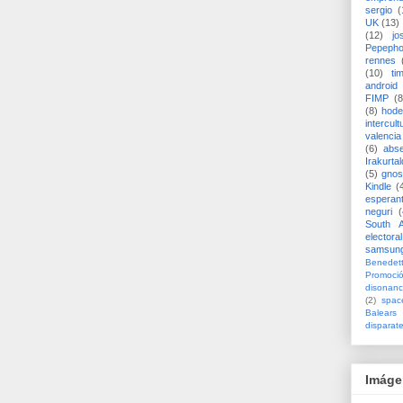
sergio
(
UK
(13)
(12)
jo
Pepeph
rennes
(10)
ti
android
FIMP
(8
(8)
hode
intercult
valencia
(6)
abs
Irakurtal
(5)
gno
Kindle
(
esperan
neguri
(
South A
electoral
samsun
Benedett
Promoci
disonanc
(2)
spac
Balears
disparat
Imáge