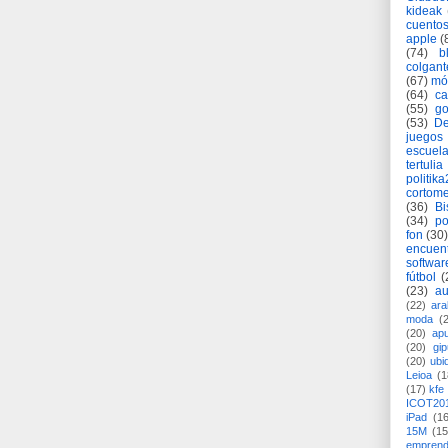
kideak
cuento
apple
(
(74)
b
colgant
(67)
mó
(64)
c
(55)
go
(53)
De
juegos
escuela
tertulia
politik
cortome
(36)
Bi
(34)
po
fon
(30)
encuen
softwar
fútbol
(
(23)
au
(22)
ara
moda
(
(20)
apu
(20)
gi
(20)
ubi
Leioa
(1
(17)
kfe
ICOT20
iPad
(1
15M
(15
emprend