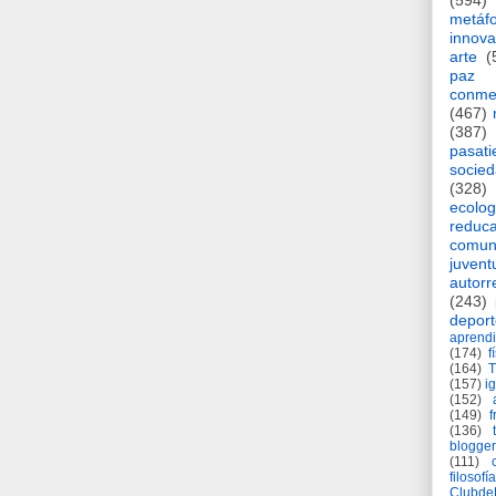
(594)
metáf
innova
arte
(
paz
conme
(467)
(387)
pasat
socie
(328)
ecolog
reduca
comun
juvent
autorr
(243)
deport
aprendi
(174)
f
(164)
(157)
i
(152)
(149)
f
(136)
blogger
(111)
filosofía
Clubd