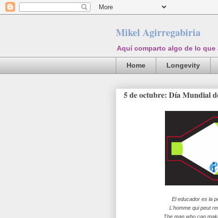
Mikel Agirregabiria
Aquí comparto algo de lo que
Home
Longevity
5 de octubre: Día Mundial d
El educador es la p
L'homme qui peut ren
The man who can make 