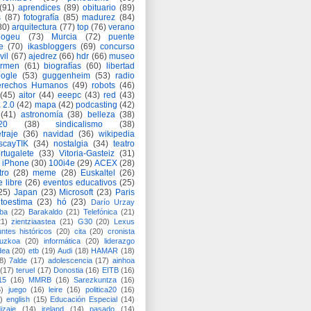
(91)
aprendices
(89)
obituario
(89)
s
(87)
fotografía
(85)
madurez
(84)
80)
arquitectura
(77)
top
(76)
verano
logeu
(73)
Murcia
(72)
puente
e
(70)
ikasbloggers
(69)
concurso
vil
(67)
ajedrez
(66)
hdr
(66)
museo
armen
(61)
biografías
(60)
libertad
ogle
(53)
guggenheim
(53)
radio
rechos Humanos
(49)
robots
(46)
(45)
aitor
(44)
eeepc
(43)
red
(43)
 2.0
(42)
mapa
(42)
podcasting
(42)
(41)
astronomía
(38)
belleza
(38)
a20
(38)
sindicalismo
(38)
traje
(36)
navidad
(36)
wikipedia
scayTIK
(34)
nostalgia
(34)
teatro
rtugalete
(33)
Vitoria-Gasteiz
(31)
iPhone
(30)
100i4e
(29)
ACEX
(28)
tro
(28)
meme
(28)
Euskaltel
(26)
e libre
(26)
eventos educativos
(25)
25)
Japan
(23)
Microsoft
(23)
Paris
toestima
(23)
hó
(23)
Darío Urzay
ba
(22)
Barakaldo
(21)
Telefónica
(21)
21)
zientziaastea
(21)
G30
(20)
Lexus
ntes históricos
(20)
cita
(20)
cronista
puzkoa
(20)
informática
(20)
liderazgo
dea
(20)
etb
(19)
Audi
(18)
HAMAR
(18)
8)
7alde
(17)
adolescencia
(17)
ainhoa
(17)
teruel
(17)
Donostia
(16)
EITB
(16)
15
(16)
MMRB
(16)
Sarezkuntza
(16)
6)
juego
(16)
leire
(16)
politica20
(16)
)
english
(15)
Educación Especial
(14)
izaje
(14)
ireland
(14)
pasado
(14)