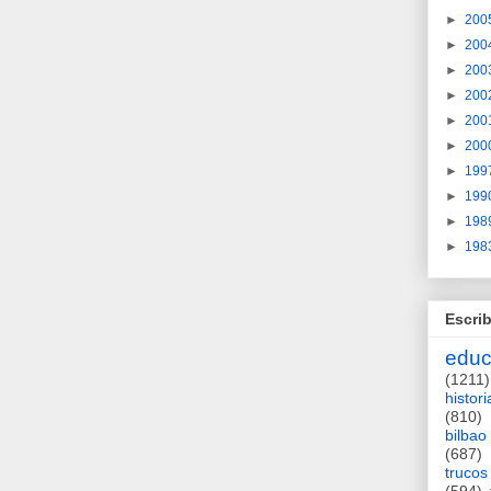
►
200
►
200
►
200
►
200
►
200
►
200
►
199
►
199
►
198
►
198
Escrib
educ
(1211)
histori
(810)
bilbao
(687)
trucos