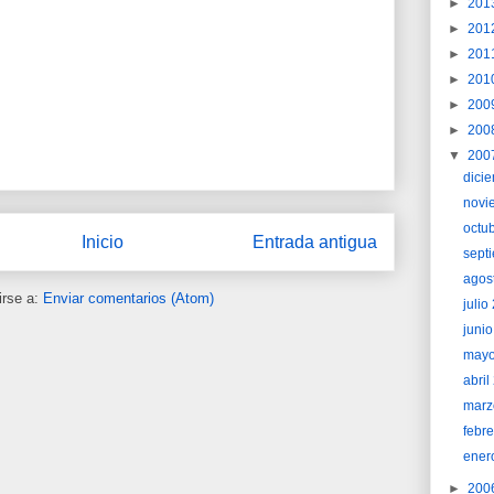
►
201
►
201
►
201
►
201
►
200
►
200
▼
200
dici
novi
octu
Inicio
Entrada antigua
sept
agos
irse a:
Enviar comentarios (Atom)
juli
juni
may
abri
marz
febr
ener
►
200