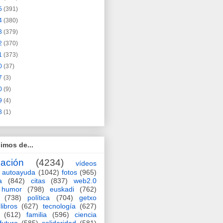
5
(391)
4
(380)
3
(379)
2
(370)
1
(373)
0
(37)
7
(3)
0
(9)
9
(4)
3
(1)
imos de...
ación
(4234)
vídeos
autoayuda
(1042)
fotos
(965)
a
(842)
citas
(837)
web2.0
humor
(798)
euskadi
(762)
(738)
política
(704)
getxo
libros
(627)
tecnología
(627)
(612)
familia
(596)
ciencia