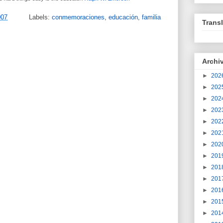
007
Labels:
conmemoraciones
,
educación
,
familia
Transl
Archi
►
202
►
202
►
202
►
202
►
202
►
202
►
202
►
201
►
201
►
201
►
201
►
201
►
201