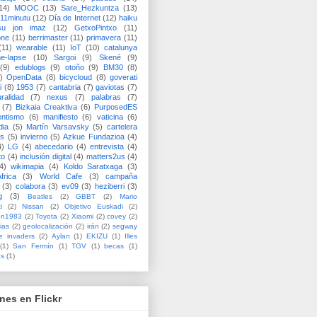
14)
MOOC
(13)
Sare_Hezkuntza
(13)
11minutu
(12)
Día de Internet
(12)
haiku
su jon imaz
(12)
GetxoPintxo
(11)
one
(11)
berrimaster
(11)
primavera
(11)
(11)
wearable
(11)
IoT
(10)
catalunya
me-lapse
(10)
Sargoi
(9)
Skené
(9)
(9)
edublogs
(9)
otoño
(9)
BM30
(8)
)
OpenData
(8)
bicycloud
(8)
goverati
i
(8)
1953
(7)
cantabria
(7)
gaviotas
(7)
uralidad
(7)
nexus
(7)
palabras
(7)
(7)
Bizkaia Creaktiva
(6)
PurposedES
entismo
(6)
manifiesto
(6)
vaticina
(6)
dia
(5)
Martín Varsavsky
(5)
cartelera
ss
(5)
invierno
(5)
Azkue Fundazioa
(4)
4)
LG
(4)
abecedario
(4)
entrevista
(4)
to
(4)
inclusión digital
(4)
matters2us
(4)
4)
wikimapia
(4)
Koldo Saratxaga
(3)
frica
(3)
World Cafe
(3)
campaña
(3)
colabora
(3)
ev09
(3)
heziberri
(3)
g
(3)
Beatles
(2)
GBBT
(2)
Mario
i
(2)
Nissan
(2)
Objetivo Euskadi
(2)
ón1983
(2)
Toyota
(2)
Xiaomi
(2)
covey
(2)
ias
(2)
geolocalización
(2)
irán
(2)
segway
e invaders
(2)
Aylan
(1)
EKIZU
(1)
Illes
(1)
San Fermín
(1)
TGV
(1)
becas
(1)
es
(1)
nes en Flickr