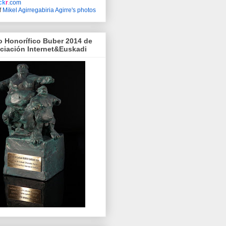
ick
r
.com
f
Mikel Agirregabiria Agirre's photos
o Honorífico Buber 2014 de
ociación Internet&Euskadi