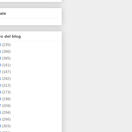
ate
vo del blog
6
(235)
5
(386)
4
(385)
3
(161)
2
(187)
1
(282)
0
(312)
9
(173)
8
(198)
7
(209)
6
(294)
5
(266)
4
(303)