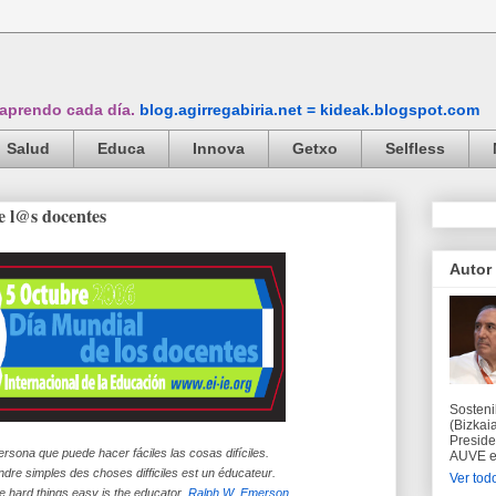
 aprendo cada día.
blog.agirregabiria.net = kideak.blogspot.com
Salud
Educa
Innova
Getxo
Selfless
e l@s docentes
Autor
Sosteni
(Bizkaia
Preside
ersona que puede hacer fáciles las cosas difíciles.
AUVE en
dre simples des choses difficiles est un éducateur.
Ver todo
hard things easy is the educator.
Ralph W. Emerson