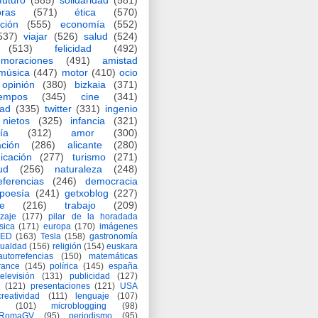
futuro
(585)
solidaridad
(581)
oras
(571)
ética
(570)
ción
(555)
economía
(552)
537)
viajar
(526)
salud
(524)
(513)
felicidad
(492)
moraciones
(491)
amistad
música
(447)
motor
(410)
ocio
opinión
(380)
bizkaia
(371)
iempos
(345)
cine
(341)
dad
(335)
twitter
(331)
ingenio
nietos
(325)
infancia
(321)
ía
(312)
amor
(300)
ción
(286)
alicante
(280)
icación
(277)
turismo
(271)
ud
(256)
naturaleza
(248)
eferencias
(246)
democracia
poesía
(241)
getxoblog
(227)
e
(216)
trabajo
(209)
zaje
(177)
pilar de la horadada
ísica
(171)
europa
(170)
imágenes
TED
(163)
Tesla
(158)
gastronomía
gualdad
(156)
religión
(154)
euskara
autorrefencias
(150)
matemáticas
rance
(145)
polírica
(145)
españa
televisión
(131)
publicidad
(127)
(121)
presentaciones
(121)
USA
creatividad
(111)
lenguaje
(107)
(101)
microblogging
(98)
eRomaGV
(95)
periodismo
(95)