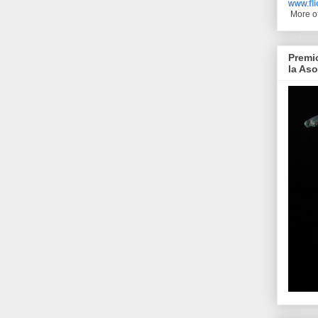
www.
fl
More o
Premi
la As