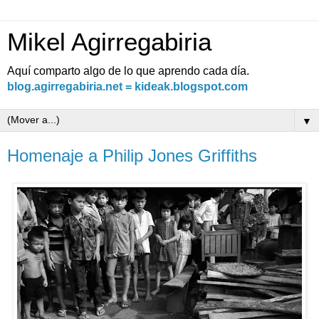
Mikel Agirregabiria
Aquí comparto algo de lo que aprendo cada día.
blog.agirregabiria.net = kideak.blogspot.com
▼
Homenaje a Philip Jones Griffiths