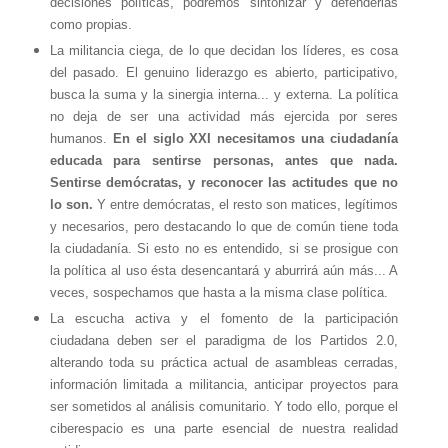
decisiones políticas, podremos sintonizar y defenderlas
como propias.
La militancia ciega, de lo que decidan los líderes, es cosa
del pasado. El genuino liderazgo es abierto, participativo,
busca la suma y la sinergia interna... y externa. La política
no deja de ser una actividad más ejercida por seres
humanos.
En el siglo XXI necesitamos una ciudadanía
educada para sentirse personas, antes que nada.
Sentirse demócratas, y reconocer las actitudes que no
lo son.
Y entre demócratas, el resto son matices, legítimos
y necesarios, pero destacando lo que de común tiene toda
la ciudadanía. Si esto no es entendido, si se prosigue con
la política al uso ésta desencantará y aburrirá aún más... A
veces, sospechamos que hasta a la misma clase política.
La escucha activa y el fomento de la participación
ciudadana deben ser el paradigma de los Partidos 2.0,
alterando toda su práctica actual de asambleas cerradas,
información limitada a militancia, anticipar proyectos para
ser sometidos al análisis comunitario. Y todo ello, porque el
ciberespacio es una parte esencial de nuestra realidad