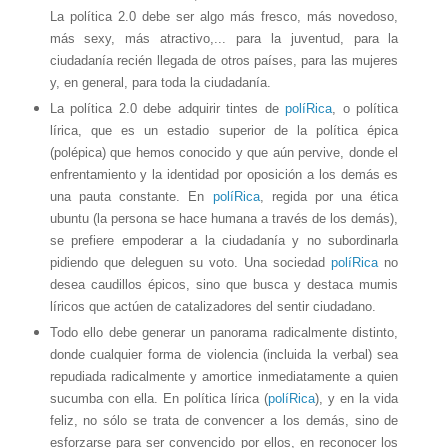
La política 2.0 debe ser algo más fresco, más novedoso,
más sexy, más atractivo,... para la juventud, para la
ciudadanía recién llegada de otros países, para las mujeres
y, en general, para toda la ciudadanía.
La política 2.0 debe adquirir tintes de
políRica
, o política
lírica, que es un estadio superior de la política épica
(polépica) que hemos conocido y que aún pervive, donde el
enfrentamiento y la identidad por oposición a los demás es
una pauta constante. En
políRica
, regida por una ética
ubuntu (la persona se hace humana a través de los demás),
se prefiere empoderar a la ciudadanía y no subordinarla
pidiendo que deleguen su voto. Una sociedad
políRica
no
desea caudillos épicos, sino que busca y destaca mumis
líricos que actúen de catalizadores del sentir ciudadano.
Todo ello debe generar un panorama radicalmente distinto,
donde cualquier forma de violencia (incluida la verbal) sea
repudiada radicalmente y amortice inmediatamente a quien
sucumba con ella. En política lírica (
políRica
), y en la vida
feliz, no sólo se trata de convencer a los demás, sino de
esforzarse para ser convencido por ellos, en reconocer los