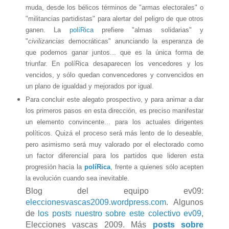
muda, desde los bélicos términos de "armas electorales" o
"militancias partidistas" para alertar del peligro de que otros
ganen. La
políRica
prefiere "almas solidarias" y
"
civilizancias
democráticas" anunciando la esperanza de
que podemos ganar juntos... que es la única forma de
triunfar. En políRica desaparecen los vencedores y los
vencidos, y sólo quedan convencedores y convencidos en
un plano de igualdad y mejorados por igual.
Para concluir este alegato prospectivo, y para animar a dar
los primeros pasos en esta dirección, es preciso manifestar
un elemento convincente... para los actuales dirigentes
políticos. Quizá el proceso será más lento de lo deseable,
pero asimismo será muy valorado por el electorado como
un factor diferencial para los partidos que lideren esta
progresión hacia la
políRica
, frente a quienes sólo acepten
la evolución cuando sea inevitable.
Blog del equipo ev09:
eleccionesvascas2009.wordpress.com
. Algunos
de
los posts nuestro sobre este colectivo ev09
,
Elecciones vascas 2009. Más
posts sobre