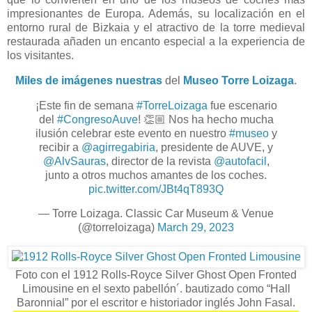
impresionantes de Europa. Además, su localización en el
entorno rural de Bizkaia y el atractivo de la torre medieval
restaurada añaden un encanto especial a la experiencia de
los visitantes.
Miles de imágenes nuestras
del
Museo Torre Loizaga
.
¡Este fin de semana
#TorreLoizaga
fue escenario
del
#CongresoAuve
! 👏🏼 Nos ha hecho mucha
ilusión celebrar este evento en nuestro
#museo
y
recibir a
@agirregabiria
, presidente de AUVE, y
@AlvSauras
, director de la revista
@autofacil
,
junto a otros muchos amantes de los coches.
pic.twitter.com/JBt4qT893Q
— Torre Loizaga. Classic Car Museum & Venue
(@torreloizaga)
March 29, 2023
Foto con el 1912 Rolls-Royce Silver Ghost Open Fronted
Limousine en el sexto pabellón´. bautizado como “Hall
Baronnial” por el escritor e historiador inglés John Fasal.