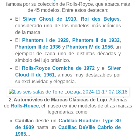
famosa por su colección de Rolls-Royce, que abarca más
de 45 modelos. Entre estos destacan:
El
Silver Ghost de 1910, Roi des Belges
,
considerado uno de los modelos más icónicos
de la marca.
El
Phantom I de 1929
,
Phantom II de 1932
,
Phantom III de 1936
y
Phantom IV de 1956
, un
ejemplar de cada uno de distintas décadas y
símbolo del lujo británico.
El
Rolls-Royce Corniche de 1972
y el
Silver
Cloud II de 1961
, ambos muy destacables por
su exclusividad y elegancia.
2. Automóviles de Marcas Clásicas de Lujo
: Además
de
Rolls-Royce
, el museo exhibe modelos de otras marcas
legendarias, como:
Cadillac
desde un
Cadillac Roadster Type 30
de 1909
hasta un
Cadillac DeVille Cabrio de
1965
,..