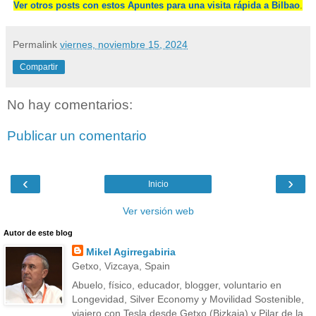
Ver otros posts con estos Apuntes para una visita rápida a Bilbao
.
Permalink
viernes, noviembre 15, 2024
Compartir
No hay comentarios:
Publicar un comentario
‹
›
Inicio
Ver versión web
Autor de este blog
Mikel Agirregabiria
Getxo, Vizcaya, Spain
Abuelo, físico, educador, blogger, voluntario en
Longevidad, Silver Economy y Movilidad Sostenible,
viajero con Tesla desde Getxo (Bizkaia) y Pilar de la