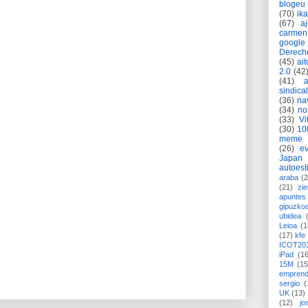
blogeu
(70)
ik
(67)
a
carmen
google
Derech
(45)
ait
2.0
(42
(41)
sindica
(36)
na
(34)
no
(33)
Vi
(30)
10
meme
(26)
ev
Japan
autoest
araba
(2
(21)
zie
apuntes 
gipuzko
ubidea
Leioa
(1
(17)
kfe
ICOT20
iPad
(1
15M
(15
emprend
sergio
(
UK
(13)
(12)
jo