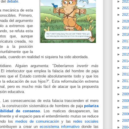
 del
debate
.
►
202
►
202
a mecánica de esta
►
202
onocibles. Primero,
onada del argumento
►
202
dolo a extremos que
►
201
ndo, se refuta esta
►
201
ntos que, aunque
ricatura creada, no
►
201
nte a la posición
►
201
triunfalmente que la
►
201
tada, cuando en realidad ni siquiera ha sido abordada.
►
201
idiano. Alguien argumenta: "
Deberíamos invertir más
►
201
 El interlocutor que emplea la falacia del hombre de paja
►
201
eres que el Estado controle absolutamente todo y que los
►
201
 la educación de sus hijos?". Esta reformulación extrema
inal, pero es mucho más fácil de atacar que la propuesta
►
201
sión educativa.
►
200
o
.
Las consecuencias de esta falacia trascienden el mero
►
200
, la construcción sistemática de hombres de paja
polariza
►
200
ibilidad de consenso
. Los matices desaparecen, las
►
200
ialmente y el espacio para el entendimiento mutuo se reduce
►
200
ando los
medios de comunicación
y las
redes sociales
 contribuyen a crear un
ecosistema informativo
donde las
►
200