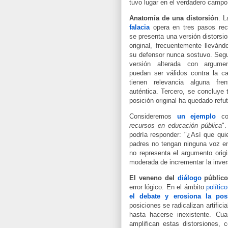
tuvo lugar en el verdadero campo
Anatomía de una distorsión
.
L
falacia
opera en tres pasos rec
se presenta una versión distorsi
original, frecuentemente lleván
su defensor nunca sostuvo. Segu
versión alterada con argume
puedan ser válidos contra la ca
tienen relevancia alguna fre
auténtica. Tercero, se concluye 
posición original ha quedado refu
Consideremos
un ejemplo
cot
recursos en educación pública
".
podría responder: "¿Así que qui
padres no tengan ninguna voz en
no representa el argumento orig
moderada de incrementar la inver
El veneno del
diálogo
públic
error lógico. En el ámbito
político
el debate y erosiona la pos
posiciones se radicalizan artific
hasta hacerse inexistente. Cu
amplifican estas distorsiones,