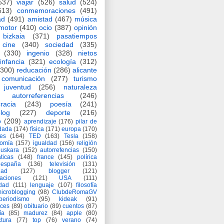
537)
viajar
(526)
salud
(524)
513)
conmemoraciones
(491)
ad
(491)
amistad
(467)
música
motor
(410)
ocio
(387)
opinión
bizkaia
(371)
pasatiempos
cine
(340)
sociedad
(335)
(330)
ingenio
(328)
nietos
infancia
(321)
ecología
(312)
(300)
reducación
(286)
alicante
comunicación
(277)
turismo
juventud
(256)
naturaleza
autorreferencias
(246)
racia
(243)
poesía
(241)
log
(227)
deporte
(216)
o
(209)
aprendizaje
(176)
pilar de
adada
(174)
física
(171)
europa
(170)
es
(164)
TED
(163)
Tesla
(158)
nomía
(157)
igualdad
(156)
religión
euskara
(152)
autorrefencias
(150)
ticas
(148)
france
(145)
polírica
españa
(136)
televisión
(131)
dad
(127)
blogger
(121)
aciones
(121)
USA
(111)
idad
(111)
lenguaje
(107)
filosofía
icroblogging
(98)
ClubdeRomaGV
periodismo
(95)
kideak
(91)
ices
(89)
obituario
(89)
cuentos
(87)
ía
(85)
madurez
(84)
apple
(80)
ctura
(77)
top
(76)
verano
(74)