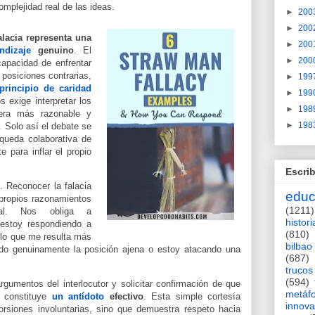
omplejidad real de las ideas.
►
200
►
200
alacia representa una
►
200
ndizaje
genuino
. El
►
200
capacidad de enfrentar
 posiciones contrarias,
►
199
principio de caridad
►
199
os exige interpretar los
►
198
era más razonable y
►
198
s. Solo así el debate se
squeda colaborativa de
 para inflar el propio
Escrib
o
.
Reconocer la falacia
educ
propios razonamientos
(1211)
ual. Nos obliga a
histori
¿estoy respondiendo a
(810)
 lo que me resulta más
bilbao
o genuinamente la posición ajena o estoy atacando una
(687)
trucos
(594)
argumentos del interlocutor y solicitar confirmación de que
metáf
e constituye
un antídoto
efectivo
. Esta simple cortesía
innova
torsiones involuntarias, sino que demuestra respeto hacia