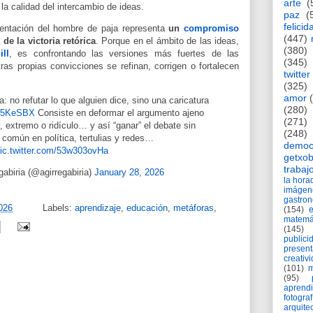
arte
(
 la calidad del intercambio de ideas.
paz
(
felicid
 tentación del hombre de paja representa
un
compromiso
(447)
e la victoria retórica
. Porque en el ámbito de las ideas,
(380)
ll
, es confrontando las versiones más fuertes de las
(345)
as propias convicciones se refinan, corrigen o fortalecen
twitter
(325)
amor
: no refutar lo que alguien dice, sino una caricatura
(280)
by5KeSBX
Consiste en deformar el argumento ajeno
(271)
, extremo o ridículo… y así “ganar” el debate sin
(248)
común en política, tertulias y redes…
democ
ic.twitter.com/53w303ovHa
getxob
trabaj
gabiria (@agirregabiria)
January 28, 2026
la hor
imágen
gastro
026
Labels:
aprendizaje
,
educación
,
metáforas
,
(154)
matemá
(145)
publici
present
creativ
(101)
m
(95)
aprend
fotograf
arquite