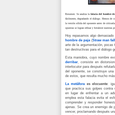
Resumen: Se analiza la
falacia del hombre de
fácilmente, degradando el diálogo. Hemos de con
la versión sólida del oponente antes de criticarla
opuestas se logran refinar y fortalecer nuestras 
Hoy repasamos algo demasiado 
hombre de paja
(
Straw man fal
arte de la argumentación, pocas 
tan destructivas para el diálogo 
Esta maniobra, cuyo nombre ev
derribar
, consiste en distorsio
interlocutor para después refutarl
del oponente, se construye una v
de estos, que resulta mucho más 
La metáfora
es elocuente
: ig
que practica sus golpes contra
en lugar de enfrentar a un adv
emplea esta falacia evita el esf
comprender y responder honest
ajenas. Se crea un enemigo de pa
vencer, proclamando después una