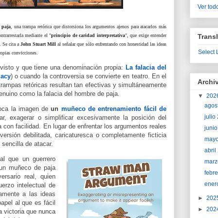
Ver todo
 paja
, una trampa retórica que distorsiona los argumentos ajenos para atacarlos más
Transl
trarrestarla mediante el "
principio de caridad interpretativa
", que exige entender
. Se cita a
John Stuart Mill
al señalar que sólo enfrentando con honestidad las ideas
Select
propias convicciones.
visto y qu
e tiene una denominación propia:
La falacia del
lacy
) o cuando la controversia se convierte en teatro.
En el
Archi
trampas retóricas resultan tan efectivas y simultáneamente
genuino como la falacia del hombre de paja.
▼
202
agos
oca la imagen de
un
muñeco de entrenamiento fácil de
juli
nar, exagerar o simplificar excesivamente la posición del
a con facilidad. En lugar de enfrentar los argumentos reales
juni
ersión debilitada, caricaturesca o completamente ficticia
may
sencilla de atacar.
abri
ual que un guerrero
marz
 un muñeco de paja
febr
ersario real, quien
ener
uerzo intelectual de
amente a las ideas
►
202
pel al que es fácil
►
202
 victoria que nunca