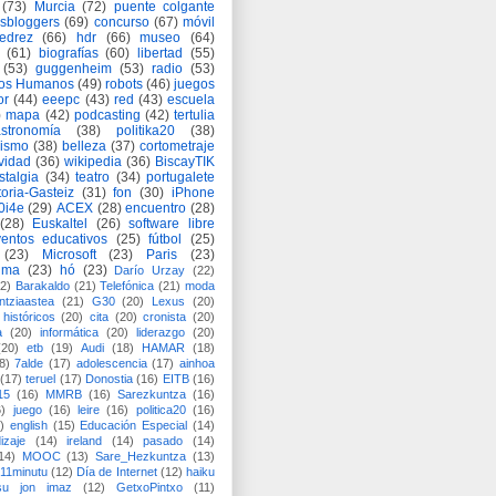
(73)
Murcia
(72)
puente colgante
asbloggers
(69)
concurso
(67)
móvil
jedrez
(66)
hdr
(66)
museo
(64)
(61)
biografías
(60)
libertad
(55)
(53)
guggenheim
(53)
radio
(53)
os Humanos
(49)
robots
(46)
juegos
or
(44)
eeepc
(43)
red
(43)
escuela
)
mapa
(42)
podcasting
(42)
tertulia
astronomía
(38)
politika20
(38)
lismo
(38)
belleza
(37)
cortometraje
vidad
(36)
wikipedia
(36)
BiscayTIK
stalgia
(34)
teatro
(34)
portugalete
toria-Gasteiz
(31)
fon
(30)
iPhone
0i4e
(29)
ACEX
(28)
encuentro
(28)
(28)
Euskaltel
(26)
software libre
entos educativos
(25)
fútbol
(25)
(23)
Microsoft
(23)
Paris
(23)
ima
(23)
hó
(23)
Darío Urzay
(22)
2)
Barakaldo
(21)
Telefónica
(21)
moda
ntziaastea
(21)
G30
(20)
Lexus
(20)
históricos
(20)
cita
(20)
cronista
(20)
a
(20)
informática
(20)
liderazgo
(20)
(20)
etb
(19)
Audi
(18)
HAMAR
(18)
8)
7alde
(17)
adolescencia
(17)
ainhoa
(17)
teruel
(17)
Donostia
(16)
EITB
(16)
15
(16)
MMRB
(16)
Sarezkuntza
(16)
6)
juego
(16)
leire
(16)
politica20
(16)
)
english
(15)
Educación Especial
(14)
izaje
(14)
ireland
(14)
pasado
(14)
14)
MOOC
(13)
Sare_Hezkuntza
(13)
11minutu
(12)
Día de Internet
(12)
haiku
su jon imaz
(12)
GetxoPintxo
(11)