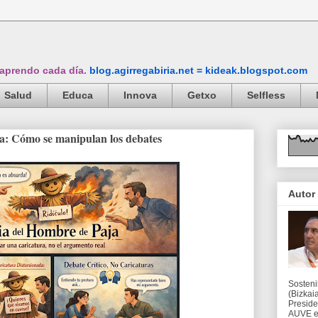
 aprendo cada día.
blog.agirregabiria.net = kideak.blogspot.com
Salud
Educa
Innova
Getxo
Selfless
ja: Cómo se manipulan los debates
Autor
Sosteni
(Bizkaia
Preside
AUVE en