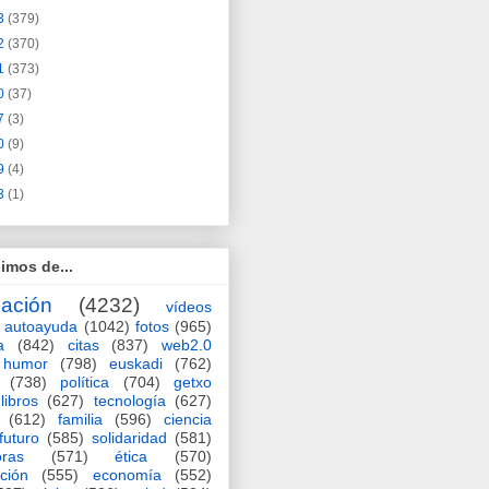
3
(379)
2
(370)
1
(373)
0
(37)
7
(3)
0
(9)
9
(4)
3
(1)
imos de...
ación
(4232)
vídeos
autoayuda
(1042)
fotos
(965)
a
(842)
citas
(837)
web2.0
humor
(798)
euskadi
(762)
(738)
política
(704)
getxo
libros
(627)
tecnología
(627)
(612)
familia
(596)
ciencia
futuro
(585)
solidaridad
(581)
oras
(571)
ética
(570)
ción
(555)
economía
(552)