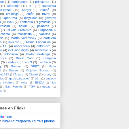
one
(11)
berrimaster
(11)
primavera
(11)
(11)
wearable
(11)
IoT
(10)
catalunya
me-lapse
(10)
Sargoi
(9)
Skené
(9)
(9)
edublogs
(9)
otoño
(9)
BM30
(8)
)
OpenData
(8)
bicycloud
(8)
goverati
i
(8)
1953
(7)
cantabria
(7)
gaviotas
(7)
uralidad
(7)
nexus
(7)
palabras
(7)
(7)
Bizkaia Creaktiva
(6)
PurposedES
entismo
(6)
manifiesto
(6)
vaticina
(6)
dia
(5)
Martín Varsavsky
(5)
cartelera
ss
(5)
invierno
(5)
Azkue Fundazioa
(4)
4)
LG
(4)
abecedario
(4)
entrevista
(4)
to
(4)
inclusión digital
(4)
matters2us
(4)
4)
wikimapia
(4)
Koldo Saratxaga
(3)
frica
(3)
World Cafe
(3)
campaña
(3)
colabora
(3)
ev09
(3)
heziberri
(3)
g
(3)
Beatles
(2)
GBBT
(2)
Mario
i
(2)
Nissan
(2)
Objetivo Euskadi
(2)
ón1983
(2)
Toyota
(2)
Xiaomi
(2)
covey
(2)
ias
(2)
geolocalización
(2)
irán
(2)
segway
e invaders
(2)
Aylan
(1)
EKIZU
(1)
Illes
(1)
San Fermín
(1)
TGV
(1)
becas
(1)
es
(1)
nes en Flickr
ick
r
.com
f
Mikel Agirregabiria Agirre's photos