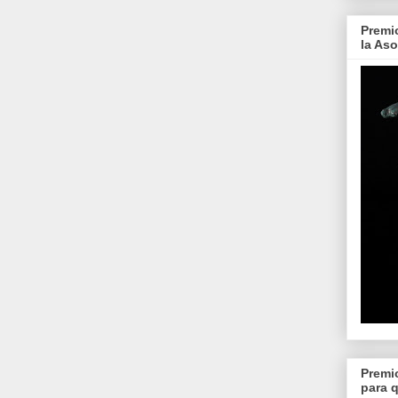
Premi
la As
Premi
para 