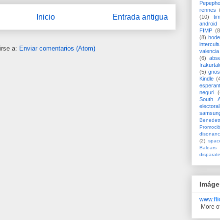
Pepeph
rennes
Inicio
Entrada antigua
(10)
ti
android
FIMP
(8
(8)
hode
intercult
irse a:
Enviar comentarios (Atom)
valencia
(6)
abs
Irakurtal
(5)
gno
Kindle
(
esperan
neguri
(
South A
electoral
samsun
Benedett
Promoci
disonanc
(2)
spac
Balears
disparat
Imáge
www.
fl
More o