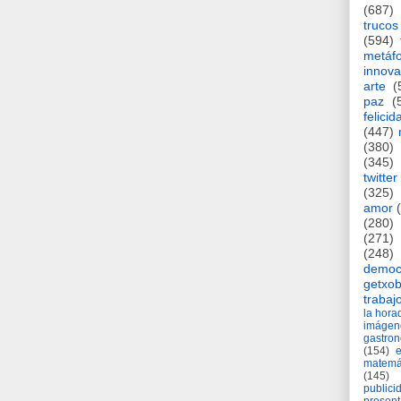
(687)
trucos
(594)
metáf
innova
arte
(
paz
(
felicid
(447)
(380)
(345)
twitter
(325)
amor
(280)
(271)
(248)
democ
getxob
trabaj
la hor
imágen
gastro
(154)
matemá
(145)
publici