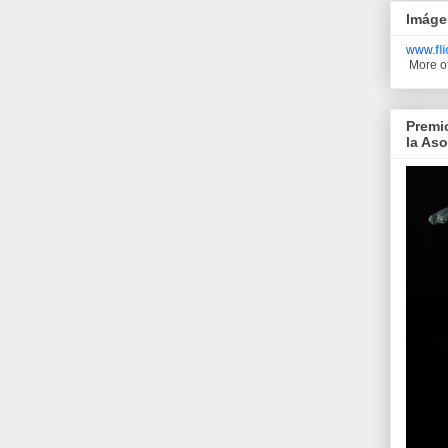
Imáge
www.
fl
More o
Premi
la As