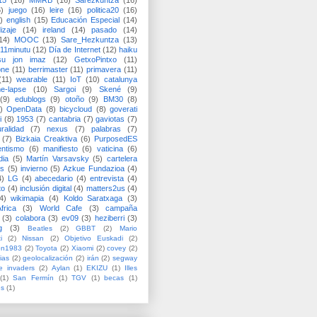
15
(16)
MMRB
(16)
Sarezkuntza
(16)
6)
juego
(16)
leire
(16)
politica20
(16)
)
english
(15)
Educación Especial
(14)
izaje
(14)
ireland
(14)
pasado
(14)
14)
MOOC
(13)
Sare_Hezkuntza
(13)
11minutu
(12)
Día de Internet
(12)
haiku
su jon imaz
(12)
GetxoPintxo
(11)
one
(11)
berrimaster
(11)
primavera
(11)
(11)
wearable
(11)
IoT
(10)
catalunya
me-lapse
(10)
Sargoi
(9)
Skené
(9)
(9)
edublogs
(9)
otoño
(9)
BM30
(8)
)
OpenData
(8)
bicycloud
(8)
goverati
i
(8)
1953
(7)
cantabria
(7)
gaviotas
(7)
uralidad
(7)
nexus
(7)
palabras
(7)
(7)
Bizkaia Creaktiva
(6)
PurposedES
entismo
(6)
manifiesto
(6)
vaticina
(6)
dia
(5)
Martín Varsavsky
(5)
cartelera
ss
(5)
invierno
(5)
Azkue Fundazioa
(4)
4)
LG
(4)
abecedario
(4)
entrevista
(4)
to
(4)
inclusión digital
(4)
matters2us
(4)
4)
wikimapia
(4)
Koldo Saratxaga
(3)
frica
(3)
World Cafe
(3)
campaña
(3)
colabora
(3)
ev09
(3)
heziberri
(3)
g
(3)
Beatles
(2)
GBBT
(2)
Mario
i
(2)
Nissan
(2)
Objetivo Euskadi
(2)
ón1983
(2)
Toyota
(2)
Xiaomi
(2)
covey
(2)
ias
(2)
geolocalización
(2)
irán
(2)
segway
e invaders
(2)
Aylan
(1)
EKIZU
(1)
Illes
(1)
San Fermín
(1)
TGV
(1)
becas
(1)
es
(1)