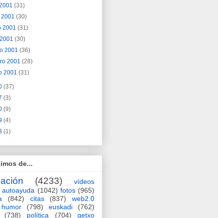
o 2001
(31)
o 2001
(30)
o 2001
(31)
l 2001
(30)
o 2001
(36)
ero 2001
(28)
o 2001
(31)
0
(37)
7
(3)
0
(9)
9
(4)
3
(1)
imos de...
ación
(4233)
vídeos
autoayuda
(1042)
fotos
(965)
a
(842)
citas
(837)
web2.0
humor
(798)
euskadi
(762)
(738)
política
(704)
getxo