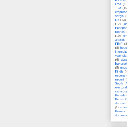
ICOT20
iPad
(1
15M
(15
emprend
sergio
(
UK
(13)
(12)
jo
Pepeph
rennes
(10)
ti
android
FIMP
(8
(8)
hode
intercult
valencia
(6)
abs
Irakurtal
(5)
gno
Kindle
(
esperan
neguri
(
South A
electoral
samsun
Benedett
Promoci
disonanc
(2)
spac
Balears
disparat