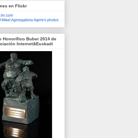
nes en Flickr
ick
r
.com
f
Mikel Agirregabiria Agirre's photos
o Honorífico Buber 2014 de
ociación Internet&Euskadi