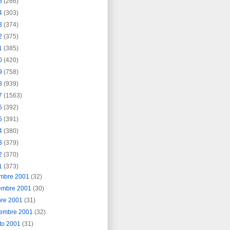
5
(266)
4
(303)
3
(374)
2
(375)
1
(385)
0
(420)
9
(758)
8
(939)
7
(1563)
6
(392)
5
(391)
4
(380)
3
(379)
2
(370)
1
(373)
embre 2001
(32)
embre 2001
(30)
bre 2001
(31)
iembre 2001
(32)
to 2001
(31)