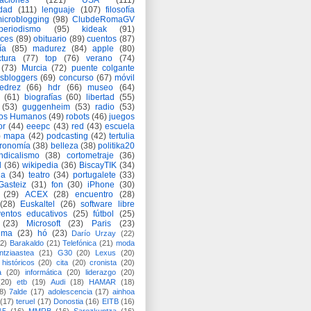
aciones
(121)
USA
(111)
idad
(111)
lenguaje
(107)
filosofía
icroblogging
(98)
ClubdeRomaGV
periodismo
(95)
kideak
(91)
ices
(89)
obituario
(89)
cuentos
(87)
ía
(85)
madurez
(84)
apple
(80)
ctura
(77)
top
(76)
verano
(74)
(73)
Murcia
(72)
puente colgante
asbloggers
(69)
concurso
(67)
móvil
jedrez
(66)
hdr
(66)
museo
(64)
(61)
biografías
(60)
libertad
(55)
(53)
guggenheim
(53)
radio
(53)
os Humanos
(49)
robots
(46)
juegos
or
(44)
eeepc
(43)
red
(43)
escuela
)
mapa
(42)
podcasting
(42)
tertulia
tronomía
(38)
belleza
(38)
politika20
ndicalismo
(38)
cortometraje
(36)
d
(36)
wikipedia
(36)
BiscayTIK
(34)
ia
(34)
teatro
(34)
portugalete
(33)
-Gasteiz
(31)
fon
(30)
iPhone
(30)
(29)
ACEX
(28)
encuentro
(28)
(28)
Euskaltel
(26)
software libre
entos educativos
(25)
fútbol
(25)
(23)
Microsoft
(23)
Paris
(23)
ima
(23)
hó
(23)
Darío Urzay
(22)
2)
Barakaldo
(21)
Telefónica
(21)
moda
ntziaastea
(21)
G30
(20)
Lexus
(20)
históricos
(20)
cita
(20)
cronista
(20)
a
(20)
informática
(20)
liderazgo
(20)
(20)
etb
(19)
Audi
(18)
HAMAR
(18)
8)
7alde
(17)
adolescencia
(17)
ainhoa
(17)
teruel
(17)
Donostia
(16)
EITB
(16)