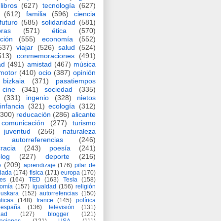
libros
(627)
tecnología
(627)
(612)
familia
(596)
ciencia
futuro
(585)
solidaridad
(581)
oras
(571)
ética
(570)
ción
(555)
economía
(552)
537)
viajar
(526)
salud
(524)
513)
conmemoraciones
(491)
ad
(491)
amistad
(467)
música
motor
(410)
ocio
(387)
opinión
bizkaia
(371)
pasatiempos
cine
(341)
sociedad
(335)
(331)
ingenio
(328)
nietos
infancia
(321)
ecología
(312)
(300)
reducación
(286)
alicante
comunicación
(277)
turismo
juventud
(256)
naturaleza
autorreferencias
(246)
racia
(243)
poesía
(241)
log
(227)
deporte
(216)
o
(209)
aprendizaje
(176)
pilar de
adada
(174)
física
(171)
europa
(170)
es
(164)
TED
(163)
Tesla
(158)
nomía
(157)
igualdad
(156)
religión
euskara
(152)
autorrefencias
(150)
ticas
(148)
france
(145)
polírica
españa
(136)
televisión
(131)
dad
(127)
blogger
(121)