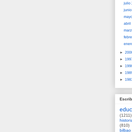
juli
juni
may
abri
marz
febr
ener
►
200
►
199
►
199
►
198
►
198
Escrib
educ
(1211)
histori
(810)
bilbao