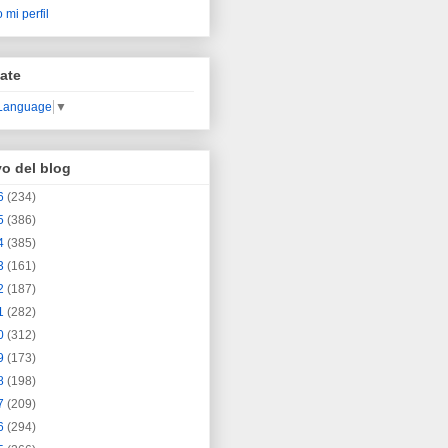
 mi perfil
ate
 Language
▼
vo del blog
6
(234)
5
(386)
4
(385)
3
(161)
2
(187)
1
(282)
0
(312)
9
(173)
8
(198)
7
(209)
6
(294)