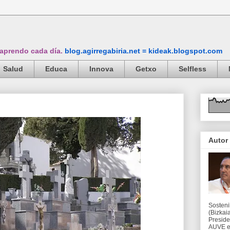
 aprendo cada día.
blog.agirregabiria.net = kideak.blogspot.com
Salud
Educa
Innova
Getxo
Selfless
Autor
Sosteni
(Bizkaia
Preside
AUVE en