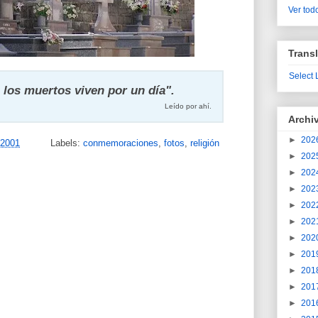
Ver todo
Transl
Select
 los muertos viven por un día".
Leído por ahí.
Archi
►
202
 2001
Labels:
conmemoraciones
,
fotos
,
religión
►
202
►
202
►
202
►
202
►
202
►
202
►
201
►
201
►
201
►
201