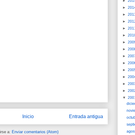
►
201
►
201
►
201
►
201
►
201
►
201
►
200
►
200
►
200
►
200
►
200
►
200
►
200
►
200
▼
200
dici
novi
Inicio
Entrada antigua
octu
sept
agos
irse a:
Enviar comentarios (Atom)