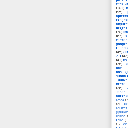
present
creativ
(101)
m
(95)
aprend
fotograf
arquite
blogeu
(70)
ik
(67)
a
carmen
google
Derech
(45)
ait
2.0
(42
(41)
as
(38)
si
navida
nostalg
Vitoria
100i4e
meme
(26)
ev
Japan
autoest
araba
(2
(21)
zie
apuntes 
gipuzko
ubidea
Leioa
(1
(17)
kfe