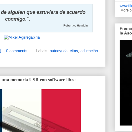
www.
fl
More o
de alguien que estuviera de acuerdo
conmigo.".
Robert A. Heinlein
Premi
la As
1
0 comments
Labels:
autoayuda
,
citas
,
educación
o una memoria USB con software libre