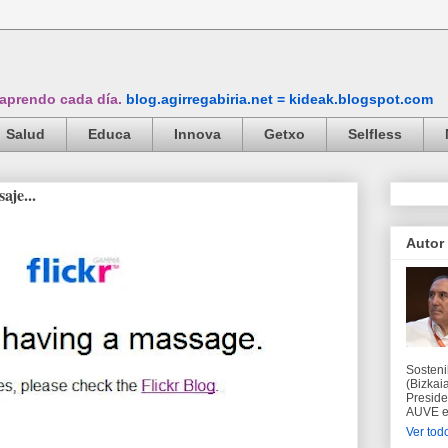
 aprendo cada día.
blog.agirregabiria.net = kideak.blogspot.com
Salud
Educa
Innova
Getxo
Selfless
aje...
Autor
Sosteni
(Bizkaia
Preside
AUVE en
Ver todo