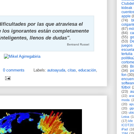
Clubd
kideak
cuento
apple
(
(74)
b
ificultades por las que atraviesa el
colgant
(67)
mó
 los ignorantes están completamente
(64)
c
inteligentes, llenos de dudas
".
(55)
go
(53)
De
Bertrand Russel
juegos
escuela
tertulia
politik
cortome
(36)
Bi
0 comments
Labels:
autoayuda
,
citas
,
educación
,
(34)
po
fon
(30)
encuen
softwar
fútbol
(
(23)
au
(22)
ara
moda
(
(20)
apu
(20)
gi
(20)
ubi
Leioa
(1
(17)
kfe
ICOT20
iPad
(1
15M
(15