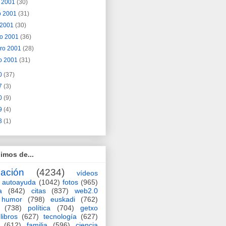
o 2001
(30)
o 2001
(31)
l 2001
(30)
o 2001
(36)
ero 2001
(28)
o 2001
(31)
0
(37)
7
(3)
0
(9)
9
(4)
3
(1)
imos de...
ación
(4234)
vídeos
autoayuda
(1042)
fotos
(965)
a
(842)
citas
(837)
web2.0
humor
(798)
euskadi
(762)
(738)
política
(704)
getxo
libros
(627)
tecnología
(627)
(612)
familia
(596)
ciencia