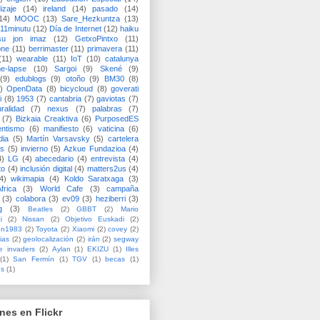
izaje
(14)
ireland
(14)
pasado
(14)
14)
MOOC
(13)
Sare_Hezkuntza
(13)
11minutu
(12)
Día de Internet
(12)
haiku
su jon imaz
(12)
GetxoPintxo
(11)
one
(11)
berrimaster
(11)
primavera
(11)
(11)
wearable
(11)
IoT
(10)
catalunya
me-lapse
(10)
Sargoi
(9)
Skené
(9)
(9)
edublogs
(9)
otoño
(9)
BM30
(8)
)
OpenData
(8)
bicycloud
(8)
goverati
i
(8)
1953
(7)
cantabria
(7)
gaviotas
(7)
uralidad
(7)
nexus
(7)
palabras
(7)
(7)
Bizkaia Creaktiva
(6)
PurposedES
entismo
(6)
manifiesto
(6)
vaticina
(6)
dia
(5)
Martín Varsavsky
(5)
cartelera
ss
(5)
invierno
(5)
Azkue Fundazioa
(4)
4)
LG
(4)
abecedario
(4)
entrevista
(4)
to
(4)
inclusión digital
(4)
matters2us
(4)
4)
wikimapia
(4)
Koldo Saratxaga
(3)
frica
(3)
World Cafe
(3)
campaña
(3)
colabora
(3)
ev09
(3)
heziberri
(3)
g
(3)
Beatles
(2)
GBBT
(2)
Mario
i
(2)
Nissan
(2)
Objetivo Euskadi
(2)
ón1983
(2)
Toyota
(2)
Xiaomi
(2)
covey
(2)
ias
(2)
geolocalización
(2)
irán
(2)
segway
e invaders
(2)
Aylan
(1)
EKIZU
(1)
Illes
(1)
San Fermín
(1)
TGV
(1)
becas
(1)
es
(1)
nes en Flickr