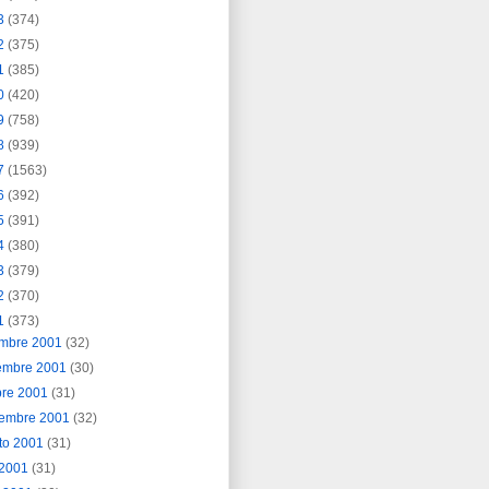
3
(374)
2
(375)
1
(385)
0
(420)
9
(758)
8
(939)
7
(1563)
6
(392)
5
(391)
4
(380)
3
(379)
2
(370)
1
(373)
embre 2001
(32)
embre 2001
(30)
bre 2001
(31)
iembre 2001
(32)
to 2001
(31)
o 2001
(31)