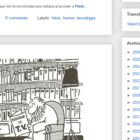
 que me he encontrada esta mañana al acceder a
Flickr
...
Transl
0 comments
Labels:
fotos
,
humor
,
tecnología
Select
Archi
►
202
►
202
►
202
►
202
►
202
►
202
►
202
►
201
►
201
►
201
►
201
►
201
►
201