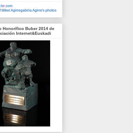
ick
r
.com
f
Mikel Agirregabiria Agirre's photos
o Honorífico Buber 2014 de
ociación Internet&Euskadi