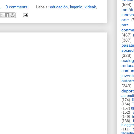
(594)
1
0 comments
Labels:
educación
,
ingenio
,
kideak
,
metáf
innova
arte
(
paz
conme
(467)
(387)
pasat
socie
(328)
ecolog
reduca
comun
juvent
autorr
(243)
deport
aprendi
(174)
f
(164)
(157)
i
(152)
(149)
f
(136)
blogger
(111)
filosofía