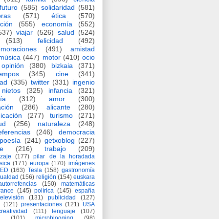
futuro
(585)
solidaridad
(581)
oras
(571)
ética
(570)
ción
(555)
economía
(552)
537)
viajar
(526)
salud
(524)
(513)
felicidad
(492)
moraciones
(491)
amistad
música
(447)
motor
(410)
ocio
opinión
(380)
bizkaia
(371)
iempos
(345)
cine
(341)
dad
(335)
twitter
(331)
ingenio
nietos
(325)
infancia
(321)
ía
(312)
amor
(300)
ción
(286)
alicante
(280)
icación
(277)
turismo
(271)
ud
(256)
naturaleza
(248)
eferencias
(246)
democracia
poesía
(241)
getxoblog
(227)
e
(216)
trabajo
(209)
zaje
(177)
pilar de la horadada
ísica
(171)
europa
(170)
imágenes
TED
(163)
Tesla
(158)
gastronomía
gualdad
(156)
religión
(154)
euskara
autorrefencias
(150)
matemáticas
rance
(145)
polírica
(145)
españa
televisión
(131)
publicidad
(127)
(121)
presentaciones
(121)
USA
creatividad
(111)
lenguaje
(107)
(101)
microblogging
(98)