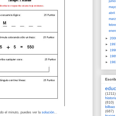
juni
may
abri
marz
febr
ener
►
200
►
199
►
199
►
198
►
198
Escrib
educ
(1211)
histori
(810)
bilbao
(687)
do el minuto, puedes ver la
solución
...
trucos