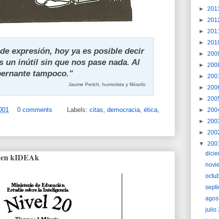
►
201
►
201
►
201
►
201
 de expresión, hoy ya es posible decir
►
200
 un inútil sin que nos pase nada. Al
►
200
ernante tampoco."
►
200
Jaume Perich, humorista y filósofo
►
200
►
200
001
0 comments
Labels:
citas
,
democracia
,
ética
,
►
200
►
200
►
200
▼
200
dici
os en kIDEAk
novi
octu
sept
agos
juli