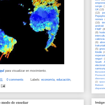
emprend
sergio
(
UK
(13)
(12)
jo
Pepeph
rennes
(10)
ti
android
FIMP
(8
(8)
hode
intercult
valencia
(6)
abs
Irakurtal
(5)
gno
Kindle
(
esperan
neguri
(
South A
electoral
samsun
quí
para visualizar en movimiento.
Benedett
Promoci
disonanc
01
0 comments
Labels:
economía
,
educación
,
(2)
spac
Balears
disparat
o modo de enseñar
Imáge