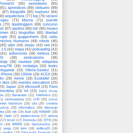
eRomaGV
(95)
periodismo
(95)
(91)
aprendices
(89)
obituario
(89)
s
(87)
fotografía
(85)
madurez
(84)
80)
arquitectura
(77)
top
(76)
verano
logeu
(73)
Murcia
(72)
puente
e
(70)
ikasbloggers
(69)
concurso
vil
(67)
ajedrez
(66)
hdr
(66)
museo
armen
(61)
biografías
(60)
libertad
ogle
(53)
guggenheim
(53)
radio
rechos Humanos
(49)
robots
(46)
(45)
aitor
(44)
eeepc
(43)
red
(43)
 2.0
(42)
mapa
(42)
podcasting
(42)
(41)
astronomía
(38)
belleza
(38)
a20
(38)
sindicalismo
(38)
traje
(36)
navidad
(36)
wikipedia
scayTIK
(34)
nostalgia
(34)
teatro
rtugalete
(33)
Vitoria-Gasteiz
(31)
iPhone
(30)
100i4e
(29)
ACEX
(28)
tro
(28)
meme
(28)
Euskaltel
(26)
e libre
(26)
eventos educativos
(25)
25)
Japan
(23)
Microsoft
(23)
Paris
toestima
(23)
hó
(23)
Darío Urzay
ba
(22)
Barakaldo
(21)
Telefónica
(21)
21)
zientziaastea
(21)
G30
(20)
Lexus
ntes históricos
(20)
cita
(20)
cronista
puzkoa
(20)
informática
(20)
liderazgo
dea
(20)
etb
(19)
Audi
(18)
HAMAR
(18)
8)
7alde
(17)
adolescencia
(17)
ainhoa
(17)
teruel
(17)
Donostia
(16)
EITB
(16)
15
(16)
MMRB
(16)
Sarezkuntza
(16)
6)
juego
(16)
leire
(16)
politica20
(16)
)
english
(15)
Educación Especial
(14)