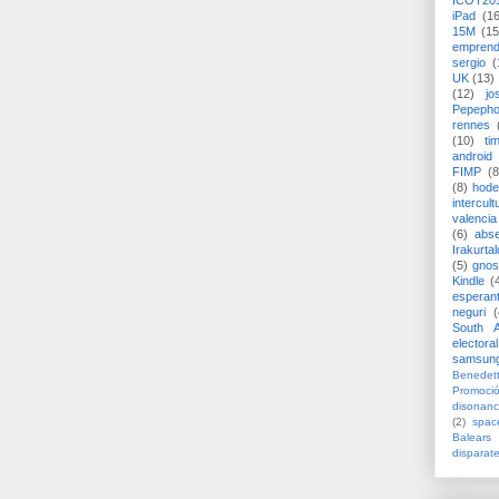
ICOT20
iPad
(1
15M
(15
emprend
sergio
(
UK
(13)
(12)
jo
Pepeph
rennes
(10)
ti
android
FIMP
(8
(8)
hode
intercult
valencia
(6)
abs
Irakurtal
(5)
gno
Kindle
(
esperan
neguri
(
South A
electoral
samsun
Benedett
Promoci
disonanc
(2)
spac
Balears
disparat