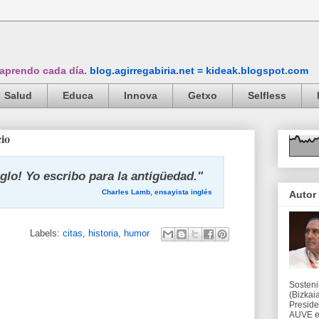
 aprendo cada día.
blog.agirregabiria.net = kideak.blogspot.com
Salud
Educa
Innova
Getxo
Selfless
cio
iglo! Yo escribo para la antigüedad."
Charles Lamb, ensayista inglés
Autor
Labels:
citas
,
historia
,
humor
Sosteni
(Bizkaia
Preside
AUVE en