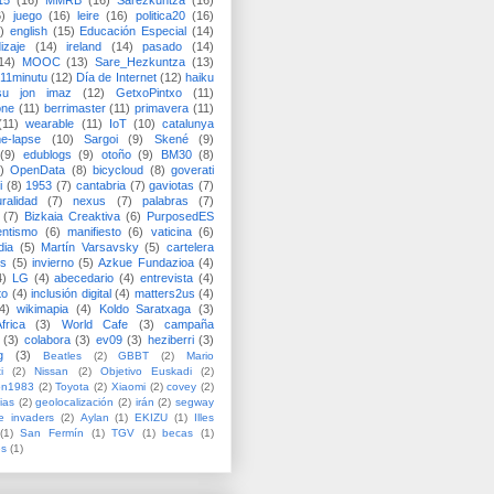
15
(16)
MMRB
(16)
Sarezkuntza
(16)
6)
juego
(16)
leire
(16)
politica20
(16)
)
english
(15)
Educación Especial
(14)
izaje
(14)
ireland
(14)
pasado
(14)
14)
MOOC
(13)
Sare_Hezkuntza
(13)
11minutu
(12)
Día de Internet
(12)
haiku
su jon imaz
(12)
GetxoPintxo
(11)
one
(11)
berrimaster
(11)
primavera
(11)
(11)
wearable
(11)
IoT
(10)
catalunya
me-lapse
(10)
Sargoi
(9)
Skené
(9)
(9)
edublogs
(9)
otoño
(9)
BM30
(8)
)
OpenData
(8)
bicycloud
(8)
goverati
i
(8)
1953
(7)
cantabria
(7)
gaviotas
(7)
uralidad
(7)
nexus
(7)
palabras
(7)
(7)
Bizkaia Creaktiva
(6)
PurposedES
entismo
(6)
manifiesto
(6)
vaticina
(6)
dia
(5)
Martín Varsavsky
(5)
cartelera
ss
(5)
invierno
(5)
Azkue Fundazioa
(4)
4)
LG
(4)
abecedario
(4)
entrevista
(4)
to
(4)
inclusión digital
(4)
matters2us
(4)
4)
wikimapia
(4)
Koldo Saratxaga
(3)
frica
(3)
World Cafe
(3)
campaña
(3)
colabora
(3)
ev09
(3)
heziberri
(3)
g
(3)
Beatles
(2)
GBBT
(2)
Mario
i
(2)
Nissan
(2)
Objetivo Euskadi
(2)
ón1983
(2)
Toyota
(2)
Xiaomi
(2)
covey
(2)
ias
(2)
geolocalización
(2)
irán
(2)
segway
e invaders
(2)
Aylan
(1)
EKIZU
(1)
Illes
(1)
San Fermín
(1)
TGV
(1)
becas
(1)
es
(1)