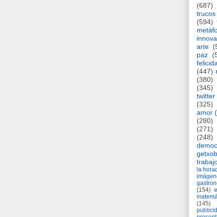
(687)
trucos
(594)
metáf
innova
arte
(
paz
(
felicid
(447)
(380)
(345)
twitter
(325)
amor
(280)
(271)
(248)
democ
getxob
trabaj
la hor
imágen
gastro
(154)
matemá
(145)
publici