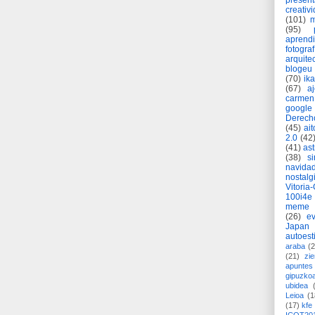
present
creativ
(101)
m
(95)
aprend
fotograf
arquite
blogeu
(70)
ik
(67)
a
carmen
google
Derech
(45)
ait
2.0
(42
(41)
as
(38)
si
navida
nostalg
Vitoria
100i4e
meme
(26)
ev
Japan
autoest
araba
(2
(21)
zie
apuntes 
gipuzko
ubidea
Leioa
(1
(17)
kfe