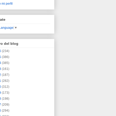
 mi perfil
ate
 Language
▼
vo del blog
6
(234)
5
(386)
4
(385)
3
(161)
2
(187)
1
(282)
0
(312)
9
(173)
8
(198)
7
(209)
6
(294)