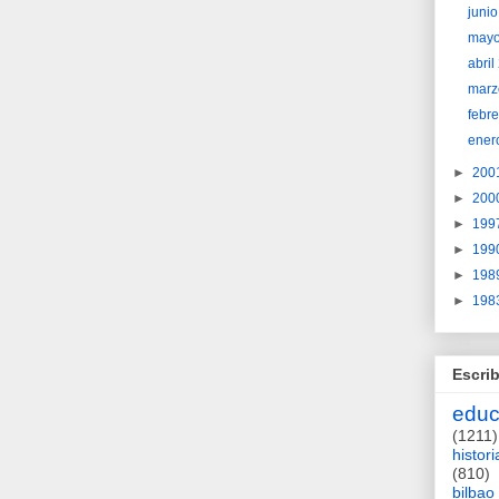
juni
may
abri
marz
febr
ener
►
200
►
200
►
199
►
199
►
198
►
198
Escrib
educ
(1211)
histori
(810)
bilbao