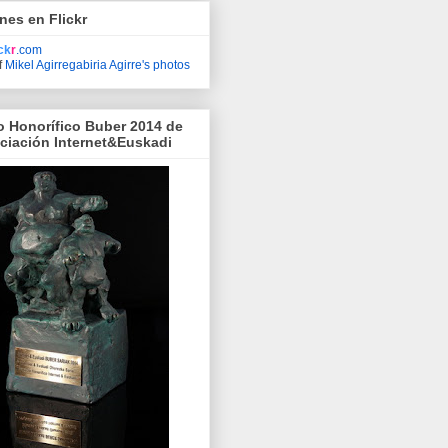
nes en Flickr
ick
r
.com
f
Mikel Agirregabiria Agirre's photos
o Honorífico Buber 2014 de
ociación Internet&Euskadi