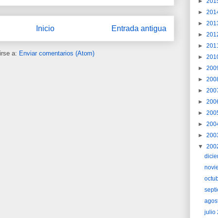
►
201
►
201
►
201
Inicio
Entrada antigua
►
201
►
201
irse a:
Enviar comentarios (Atom)
►
201
►
200
►
200
►
200
►
200
►
200
►
200
►
200
▼
200
dici
novi
octu
sept
agos
juli