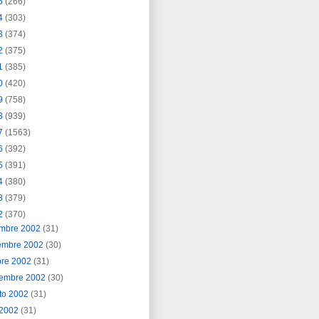
5
(266)
4
(303)
3
(374)
2
(375)
1
(385)
0
(420)
9
(758)
8
(939)
7
(1563)
6
(392)
5
(391)
4
(380)
3
(379)
2
(370)
embre 2002
(31)
embre 2002
(30)
bre 2002
(31)
iembre 2002
(30)
to 2002
(31)
o 2002
(31)