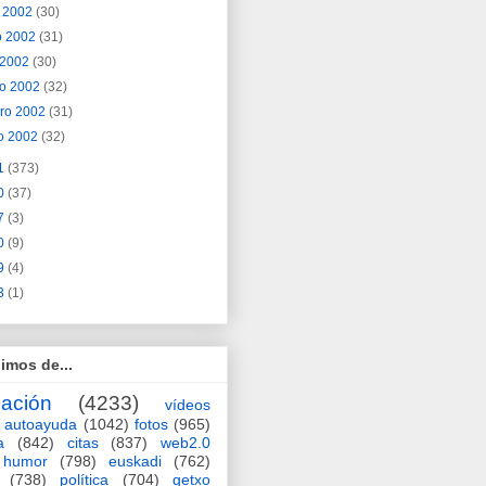
o 2002
(30)
o 2002
(31)
l 2002
(30)
o 2002
(32)
ero 2002
(31)
o 2002
(32)
1
(373)
0
(37)
7
(3)
0
(9)
9
(4)
3
(1)
imos de...
ación
(4233)
vídeos
autoayuda
(1042)
fotos
(965)
a
(842)
citas
(837)
web2.0
humor
(798)
euskadi
(762)
(738)
política
(704)
getxo