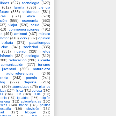
libros
(627)
tecnología
(627)
(612)
familia
(596)
ciencia
futuro
(585)
solidaridad
(581)
oras
(571)
ética
(570)
ción
(555)
economía
(552)
537)
viajar
(526)
salud
(524)
513)
conmemoraciones
(491)
ad
(491)
amistad
(467)
música
motor
(410)
ocio
(387)
opinión
bizkaia
(371)
pasatiempos
cine
(341)
sociedad
(335)
(331)
ingenio
(328)
nietos
infancia
(321)
ecología
(312)
(300)
reducación
(286)
alicante
comunicación
(277)
turismo
juventud
(256)
naturaleza
autorreferencias
(246)
racia
(243)
poesía
(241)
log
(227)
deporte
(216)
o
(209)
aprendizaje
(176)
pilar de
adada
(174)
física
(171)
europa
(170)
es
(164)
TED
(163)
Tesla
(158)
nomía
(157)
igualdad
(156)
religión
euskara
(152)
autorrefencias
(150)
ticas
(148)
france
(145)
polírica
españa
(136)
televisión
(131)
dad
(127)
blogger
(121)