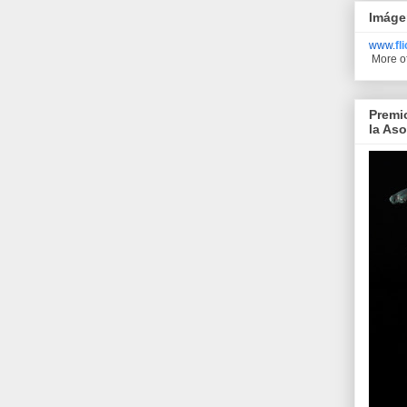
Imáge
www.
fl
More o
Premi
la As