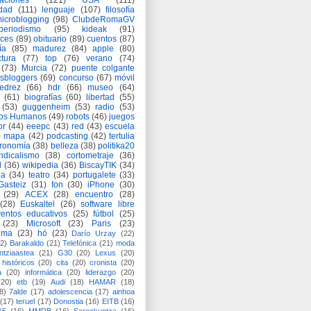
aciones
(121)
USA
(111)
idad
(111)
lenguaje
(107)
filosofía
icroblogging
(98)
ClubdeRomaGV
periodismo
(95)
kideak
(91)
ices
(89)
obituario
(89)
cuentos
(87)
ía
(85)
madurez
(84)
apple
(80)
ctura
(77)
top
(76)
verano
(74)
(73)
Murcia
(72)
puente colgante
asbloggers
(69)
concurso
(67)
móvil
jedrez
(66)
hdr
(66)
museo
(64)
(61)
biografías
(60)
libertad
(55)
(53)
guggenheim
(53)
radio
(53)
os Humanos
(49)
robots
(46)
juegos
or
(44)
eeepc
(43)
red
(43)
escuela
)
mapa
(42)
podcasting
(42)
tertulia
tronomía
(38)
belleza
(38)
politika20
ndicalismo
(38)
cortometraje
(36)
d
(36)
wikipedia
(36)
BiscayTIK
(34)
ia
(34)
teatro
(34)
portugalete
(33)
-Gasteiz
(31)
fon
(30)
iPhone
(30)
(29)
ACEX
(28)
encuentro
(28)
(28)
Euskaltel
(26)
software libre
entos educativos
(25)
fútbol
(25)
(23)
Microsoft
(23)
Paris
(23)
ima
(23)
hó
(23)
Darío Urzay
(22)
2)
Barakaldo
(21)
Telefónica
(21)
moda
ntziaastea
(21)
G30
(20)
Lexus
(20)
históricos
(20)
cita
(20)
cronista
(20)
a
(20)
informática
(20)
liderazgo
(20)
(20)
etb
(19)
Audi
(18)
HAMAR
(18)
8)
7alde
(17)
adolescencia
(17)
ainhoa
(17)
teruel
(17)
Donostia
(16)
EITB
(16)