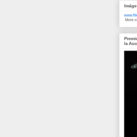
Imáge
www.
fl
More o
Premi
la As