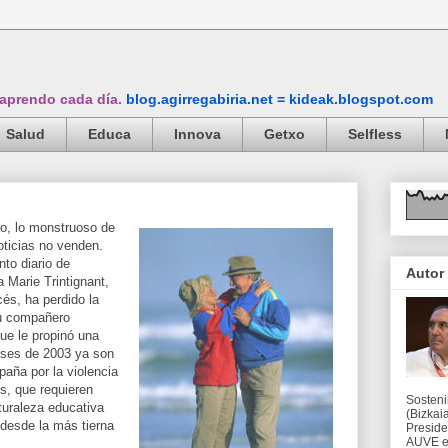
 aprendo cada día.
blog.agirregabiria.net = kideak.blogspot.com
Salud
Educa
Innova
Getxo
Selfless
o, lo monstruoso de
oticias no venden.
to diario de
Autor
 Marie Trintignant,
ncés, ha perdido la
su compañero
ue le propinó una
eses de 2003 ya son
aña por la violencia
s, que requieren
Sosteni
turaleza educativa
(Bizkaia
 desde la más tierna
Preside
AUVE en