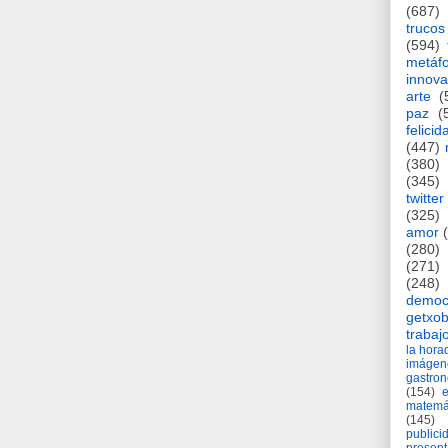
(687)
trucos
(594)
metáf
innova
arte
(
paz
(
felicid
(447)
(380)
(345)
twitter
(325)
amor
(280)
(271)
(248)
democ
getxob
trabaj
la hor
imágen
gastro
(154)
matemá
(145)
publici