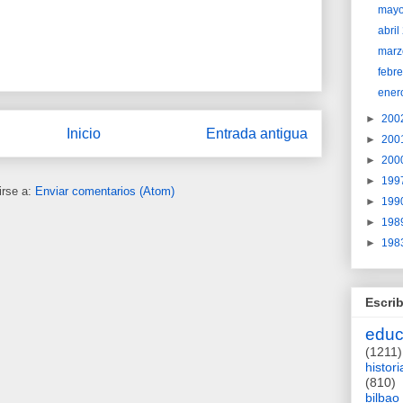
may
abri
marz
febr
ener
►
200
Inicio
Entrada antigua
►
200
►
200
►
199
irse a:
Enviar comentarios (Atom)
►
199
►
198
►
198
Escrib
educ
(1211)
histori
(810)
bilbao