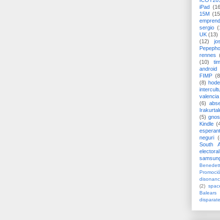
ICOT20
iPad
(1
15M
(15
emprend
sergio
(
UK
(13)
(12)
jo
Pepeph
rennes
(10)
ti
android
FIMP
(8
(8)
hode
intercult
valencia
(6)
abs
Irakurtal
(5)
gno
Kindle
(
esperan
neguri
(
South A
electoral
samsun
Benedett
Promoci
disonanc
(2)
spac
Balears
disparat