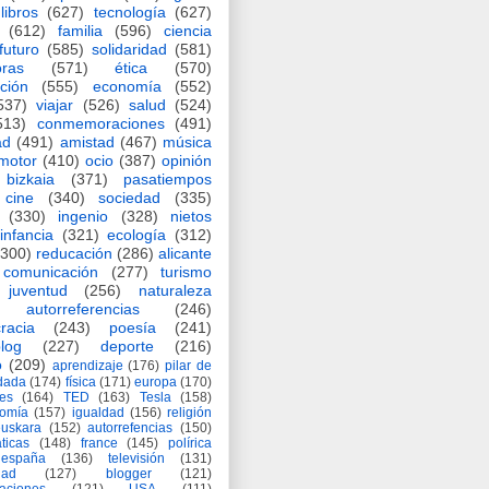
libros
(627)
tecnología
(627)
(612)
familia
(596)
ciencia
futuro
(585)
solidaridad
(581)
oras
(571)
ética
(570)
ción
(555)
economía
(552)
537)
viajar
(526)
salud
(524)
513)
conmemoraciones
(491)
ad
(491)
amistad
(467)
música
motor
(410)
ocio
(387)
opinión
bizkaia
(371)
pasatiempos
cine
(340)
sociedad
(335)
(330)
ingenio
(328)
nietos
infancia
(321)
ecología
(312)
(300)
reducación
(286)
alicante
comunicación
(277)
turismo
juventud
(256)
naturaleza
autorreferencias
(246)
racia
(243)
poesía
(241)
log
(227)
deporte
(216)
o
(209)
aprendizaje
(176)
pilar de
adada
(174)
física
(171)
europa
(170)
es
(164)
TED
(163)
Tesla
(158)
nomía
(157)
igualdad
(156)
religión
euskara
(152)
autorrefencias
(150)
ticas
(148)
france
(145)
polírica
españa
(136)
televisión
(131)
dad
(127)
blogger
(121)