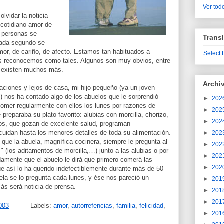
Ver todo
lvidar la noticia
 cotidiano amor de
e personas se
Transl
cada segundo se
or, de cariño, de afecto. Estamos tan habituados a
Select
os reconocemos como tales. Algunos son muy obvios, entre
o existen muchos más.
Archi
aciones y lejos de casa, mi hijo pequeño (ya un joven
) nos ha contado algo de los abuelos que le sorprendió
►
202
comer regularmente con ellos los lunes por razones de
►
202
 preparaba su plato favorito: alubias con morcilla, chorizo,
►
202
os, que gozan de excelente salud, programan
uidan hasta los menores detalles de toda su alimentación.
►
202
 que la abuela, magnífica cocinera, siempre le pregunta al
►
202
" (los aditamentos de morcilla,…) junto a las alubias o por
►
202
mente que el abuelo le dirá que primero comerá las
►
202
ue así lo ha querido indefectiblemente durante más de 50
ela se lo pregunta cada lunes, y ése nos pareció un
►
201
ás será noticia de prensa.
►
201
►
201
003
Labels:
amor
,
autorrefencias
,
familia
,
felicidad
,
►
201