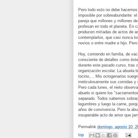
Pero todo esto no debe hacernos o
imposible por sobreabundante: el
pareja que millones y millones d
profesan en todo el planeta. En 
producen miríadas de actos de am
contemplarlos, que casi nunca l
novios o entre madre e hijo. Per
Hoy, comiendo en familia, de vac
consciente de detalles como éste
durante este pasado curso, tras 
organización escolar. La abuela le
tocino,… Mis octogenarios suegr
meticulosamente sus comidas y c
Pero cada lunes, el nieto observa
abuelo si quiere los "sacramentos
separado. Todos sabemos sobrada
legumbres y luego la carne, porq
años de convivencia. Pero la abu
insuperable acto de amor que jam
Permalink
domingo, agosto 10, 2
top