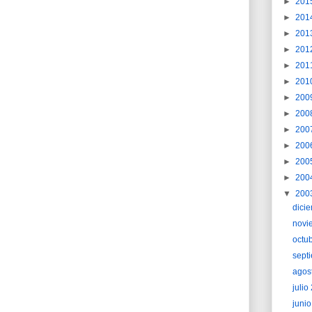
►
201
►
201
►
201
►
201
►
201
►
201
►
200
►
200
►
200
►
200
►
200
►
200
▼
200
dici
novi
octu
sept
agos
juli
juni