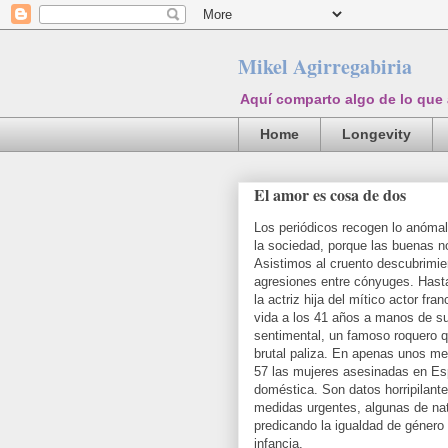
Mikel Agirregabiria
Aquí comparto algo de lo que
Home
Longevity
El amor es cosa de dos
Los periódicos recogen lo anómal
la sociedad, porque las buenas n
Asistimos al cruento descubrimien
agresiones entre cónyuges. Hasta
la actriz hija del mítico actor fra
vida a los 41 años a manos de 
sentimental, un famoso roquero q
brutal paliza. En apenas unos m
57 las mujeres asesinadas en Esp
doméstica. Son datos horripilante
medidas urgentes, algunas de na
predicando la igualdad de género
infancia.