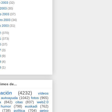
o 2003
(32)
l 2003
(30)
o 2003
(37)
ero 2003
(34)
o 2003
(31)
2
(370)
1
(373)
0
(37)
7
(3)
0
(9)
9
(4)
3
(1)
imos de...
ación
(4232)
vídeos
autoayuda
(1042)
fotos
(965)
a
(842)
citas
(837)
web2.0
humor
(798)
euskadi
(762)
(738)
política
(704)
getxo