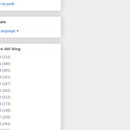
 mi perfil
ate
 Language
▼
vo del blog
6
(233)
5
(386)
4
(385)
3
(161)
2
(187)
1
(282)
0
(312)
9
(173)
8
(198)
7
(209)
6
(294)