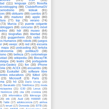
aciones
(121)
USA
(111)
idad
(111)
lenguaje
(107)
filosofía
icroblogging
(98)
ClubdeRomaGV
periodismo
(95)
kideak
(91)
ices
(89)
obituario
(89)
cuentos
(87)
ía
(85)
madurez
(84)
apple
(80)
ctura
(77)
top
(76)
verano
(74)
(73)
Murcia
(72)
puente colgante
asbloggers
(69)
concurso
(67)
móvil
jedrez
(66)
hdr
(66)
museo
(64)
(61)
biografías
(60)
libertad
(55)
(53)
guggenheim
(53)
radio
(53)
os Humanos
(49)
robots
(46)
juegos
or
(44)
eeepc
(43)
red
(43)
escuela
)
mapa
(42)
podcasting
(42)
tertulia
astronomía
(38)
politika20
(38)
lismo
(38)
belleza
(37)
cortometraje
vidad
(36)
wikipedia
(36)
BiscayTIK
stalgia
(34)
teatro
(34)
portugalete
toria-Gasteiz
(31)
fon
(30)
iPhone
0i4e
(29)
ACEX
(28)
encuentro
(28)
(28)
Euskaltel
(26)
software libre
entos educativos
(25)
fútbol
(25)
(23)
Microsoft
(23)
Paris
(23)
ima
(23)
hó
(23)
Darío Urzay
(22)
2)
Barakaldo
(21)
Telefónica
(21)
moda
ntziaastea
(21)
G30
(20)
Lexus
(20)
históricos
(20)
cita
(20)
cronista
(20)
a
(20)
informática
(20)
liderazgo
(20)
(20)
etb
(19)
Audi
(18)
HAMAR
(18)
8)
7alde
(17)
adolescencia
(17)
ainhoa
(17)
teruel
(17)
Donostia
(16)
EITB
(16)