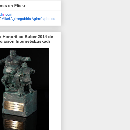
nes en Flickr
ick
r
.com
f
Mikel Agirregabiria Agirre's photos
o Honorífico Buber 2014 de
ociación Internet&Euskadi