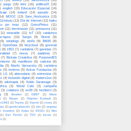
15
(16)
MMRB
(16)
Sarezkuntza
(16)
6)
juego
(16)
leire
(16)
politica20
(16)
)
english
(15)
Educación Especial
(14)
izaje
(14)
ireland
(14)
pasado
(14)
14)
MOOC
(13)
Sare_Hezkuntza
(13)
11minutu
(12)
Día de Internet
(12)
haiku
su jon imaz
(12)
GetxoPintxo
(11)
one
(11)
berrimaster
(11)
primavera
(11)
(11)
wearable
(11)
IoT
(10)
catalunya
me-lapse
(10)
Sargoi
(9)
Skené
(9)
(9)
edublogs
(9)
otoño
(9)
BM30
(8)
)
OpenData
(8)
bicycloud
(8)
goverati
i
(8)
1953
(7)
cantabria
(7)
gaviotas
(7)
uralidad
(7)
nexus
(7)
palabras
(7)
(7)
Bizkaia Creaktiva
(6)
PurposedES
entismo
(6)
manifiesto
(6)
vaticina
(6)
dia
(5)
Martín Varsavsky
(5)
cartelera
ss
(5)
invierno
(5)
Azkue Fundazioa
(4)
4)
LG
(4)
abecedario
(4)
entrevista
(4)
to
(4)
inclusión digital
(4)
matters2us
(4)
4)
wikimapia
(4)
Koldo Saratxaga
(3)
frica
(3)
World Cafe
(3)
campaña
(3)
colabora
(3)
ev09
(3)
heziberri
(3)
g
(3)
Beatles
(2)
GBBT
(2)
Mario
i
(2)
Nissan
(2)
Objetivo Euskadi
(2)
ón1983
(2)
Toyota
(2)
Xiaomi
(2)
covey
(2)
ias
(2)
geolocalización
(2)
irán
(2)
segway
e invaders
(2)
Aylan
(1)
EKIZU
(1)
Illes
(1)
San Fermín
(1)
TGV
(1)
becas
(1)
es
(1)