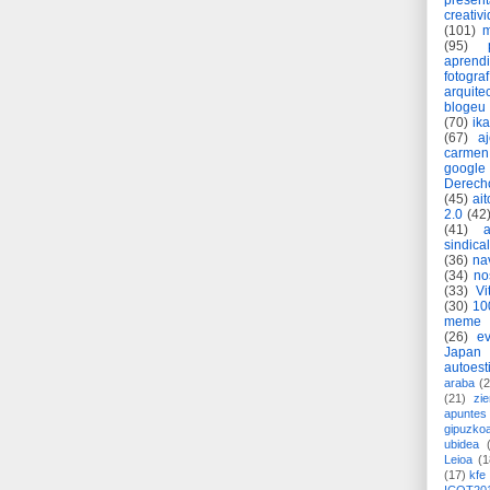
present
creativ
(101)
m
(95)
aprend
fotograf
arquite
blogeu
(70)
ik
(67)
a
carmen
google
Derech
(45)
ait
2.0
(42
(41)
sindica
(36)
na
(34)
no
(33)
Vi
(30)
10
meme
(26)
ev
Japan
autoest
araba
(2
(21)
zie
apuntes 
gipuzko
ubidea
Leioa
(1
(17)
kfe