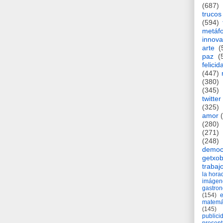
(687)
trucos
(594)
metáf
innova
arte
(
paz
(
felicid
(447)
(380)
(345)
twitter
(325)
amor
(280)
(271)
(248)
democ
getxob
trabaj
la hor
imágen
gastro
(154)
matemá
(145)
publici