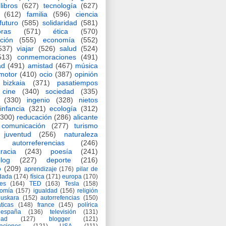
libros
(627)
tecnología
(627)
(612)
familia
(596)
ciencia
futuro
(585)
solidaridad
(581)
oras
(571)
ética
(570)
ción
(555)
economía
(552)
537)
viajar
(526)
salud
(524)
513)
conmemoraciones
(491)
ad
(491)
amistad
(467)
música
motor
(410)
ocio
(387)
opinión
bizkaia
(371)
pasatiempos
cine
(340)
sociedad
(335)
(330)
ingenio
(328)
nietos
infancia
(321)
ecología
(312)
(300)
reducación
(286)
alicante
comunicación
(277)
turismo
juventud
(256)
naturaleza
autorreferencias
(246)
racia
(243)
poesía
(241)
log
(227)
deporte
(216)
o
(209)
aprendizaje
(176)
pilar de
adada
(174)
física
(171)
europa
(170)
es
(164)
TED
(163)
Tesla
(158)
nomía
(157)
igualdad
(156)
religión
euskara
(152)
autorrefencias
(150)
ticas
(148)
france
(145)
polírica
españa
(136)
televisión
(131)
dad
(127)
blogger
(121)