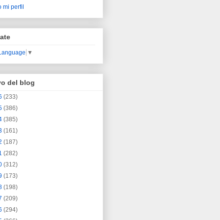
 mi perfil
ate
 Language
▼
vo del blog
6
(233)
5
(386)
4
(385)
3
(161)
2
(187)
1
(282)
0
(312)
9
(173)
8
(198)
7
(209)
6
(294)