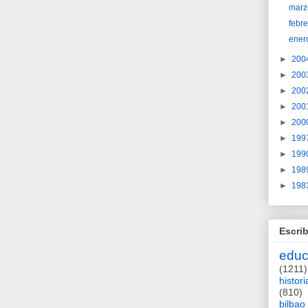
marz
febr
ener
►
200
►
200
►
200
►
200
►
200
►
199
►
199
►
198
►
198
Escrib
educ
(1211)
histori
(810)
bilbao