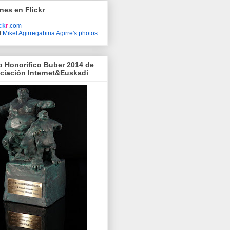
nes en Flickr
ick
r
.com
f
Mikel Agirregabiria Agirre's photos
o Honorífico Buber 2014 de
ociación Internet&Euskadi