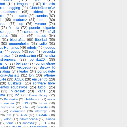
aciones
(121)
USA
(111)
idad
(111)
lenguaje
(107)
filosofía
icroblogging
(98)
ClubdeRomaGV
periodismo
(95)
kideak
(91)
ices
(89)
obituario
(89)
cuentos
(87)
ía
(85)
madurez
(84)
apple
(80)
ctura
(77)
top
(76)
verano
(74)
(73)
Murcia
(72)
puente colgante
asbloggers
(69)
concurso
(67)
móvil
jedrez
(66)
hdr
(66)
museo
(64)
(61)
biografías
(60)
libertad
(55)
(53)
guggenheim
(53)
radio
(53)
os Humanos
(49)
robots
(46)
juegos
or
(44)
eeepc
(43)
red
(43)
escuela
)
mapa
(42)
podcasting
(42)
tertulia
astronomía
(38)
politika20
(38)
lismo
(38)
belleza
(37)
cortometraje
vidad
(36)
wikipedia
(36)
BiscayTIK
stalgia
(34)
teatro
(34)
portugalete
toria-Gasteiz
(31)
fon
(30)
iPhone
0i4e
(29)
ACEX
(28)
encuentro
(28)
(28)
Euskaltel
(26)
software libre
entos educativos
(25)
fútbol
(25)
(23)
Microsoft
(23)
Paris
(23)
ima
(23)
hó
(23)
Darío Urzay
(22)
2)
Barakaldo
(21)
Telefónica
(21)
moda
ntziaastea
(21)
G30
(20)
Lexus
(20)
históricos
(20)
cita
(20)
cronista
(20)
a
(20)
informática
(20)
liderazgo
(20)
(20)
etb
(19)
Audi
(18)
HAMAR
(18)
8)
7alde
(17)
adolescencia
(17)
ainhoa
(17)
teruel
(17)
Donostia
(16)
EITB
(16)