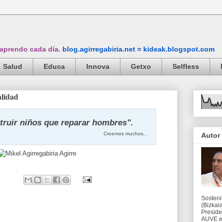
 aprendo cada día.
blog.agirregabiria.net = kideak.blogspot.com
Salud
Educa
Innova
Getxo
Selfless
alidad
truir niños que reparar hombres".
Creemos muchos...
Autor
Sosteni
(Bizkaia
Preside
AUVE en