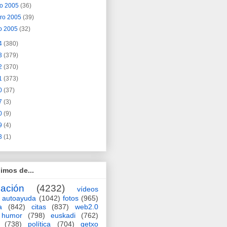
o 2005
(36)
ero 2005
(39)
o 2005
(32)
4
(380)
3
(379)
2
(370)
1
(373)
0
(37)
7
(3)
0
(9)
9
(4)
3
(1)
imos de...
ación
(4232)
vídeos
autoayuda
(1042)
fotos
(965)
a
(842)
citas
(837)
web2.0
humor
(798)
euskadi
(762)
(738)
política
(704)
getxo