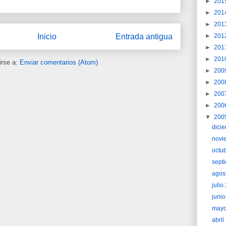
►
201
►
201
►
201
►
201
Inicio
Entrada antigua
►
201
►
201
irse a:
Enviar comentarios (Atom)
►
200
►
200
►
200
►
200
▼
200
dici
novi
octu
sept
agos
juli
juni
may
abri