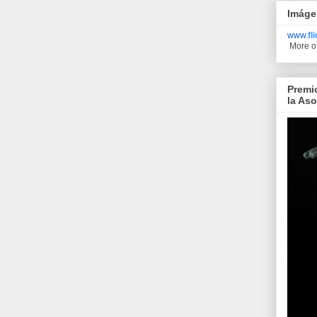
Imáge
www.
fl
More o
Premi
la As