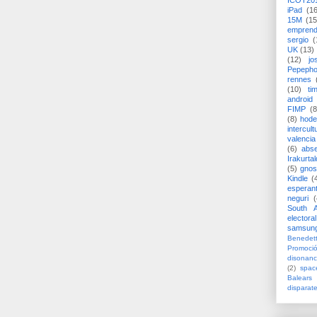
ICOT20
iPad
(1
15M
(15
emprend
sergio
(
UK
(13)
(12)
jo
Pepeph
rennes
(10)
ti
android
FIMP
(8
(8)
hode
intercult
valencia
(6)
abs
Irakurtal
(5)
gno
Kindle
(
esperan
neguri
(
South A
electoral
samsun
Benedett
Promoci
disonanc
(2)
spac
Balears
disparat