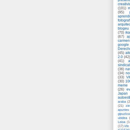
present
creativ
(101)
m
(95)
aprend
fotograf
arquite
blogeu
(70)
ik
(67)
a
carmen
google
Derech
(45)
ait
2.0
(42
(41)
sindica
(36)
na
(34)
no
(33)
Vi
(30)
10
meme
(26)
ev
Japan
autoest
araba
(2
(21)
zie
apuntes 
gipuzko
ubidea
Leioa
(1
(17)
kfe