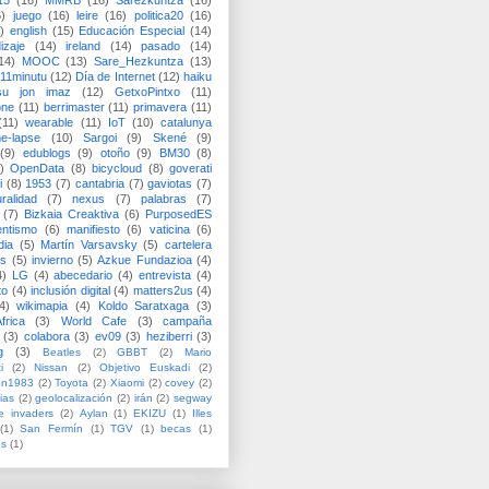
15
(16)
MMRB
(16)
Sarezkuntza
(16)
6)
juego
(16)
leire
(16)
politica20
(16)
)
english
(15)
Educación Especial
(14)
izaje
(14)
ireland
(14)
pasado
(14)
14)
MOOC
(13)
Sare_Hezkuntza
(13)
11minutu
(12)
Día de Internet
(12)
haiku
su jon imaz
(12)
GetxoPintxo
(11)
one
(11)
berrimaster
(11)
primavera
(11)
(11)
wearable
(11)
IoT
(10)
catalunya
me-lapse
(10)
Sargoi
(9)
Skené
(9)
(9)
edublogs
(9)
otoño
(9)
BM30
(8)
)
OpenData
(8)
bicycloud
(8)
goverati
i
(8)
1953
(7)
cantabria
(7)
gaviotas
(7)
uralidad
(7)
nexus
(7)
palabras
(7)
(7)
Bizkaia Creaktiva
(6)
PurposedES
entismo
(6)
manifiesto
(6)
vaticina
(6)
dia
(5)
Martín Varsavsky
(5)
cartelera
ss
(5)
invierno
(5)
Azkue Fundazioa
(4)
4)
LG
(4)
abecedario
(4)
entrevista
(4)
to
(4)
inclusión digital
(4)
matters2us
(4)
4)
wikimapia
(4)
Koldo Saratxaga
(3)
frica
(3)
World Cafe
(3)
campaña
(3)
colabora
(3)
ev09
(3)
heziberri
(3)
g
(3)
Beatles
(2)
GBBT
(2)
Mario
i
(2)
Nissan
(2)
Objetivo Euskadi
(2)
ón1983
(2)
Toyota
(2)
Xiaomi
(2)
covey
(2)
ias
(2)
geolocalización
(2)
irán
(2)
segway
e invaders
(2)
Aylan
(1)
EKIZU
(1)
Illes
(1)
San Fermín
(1)
TGV
(1)
becas
(1)
es
(1)