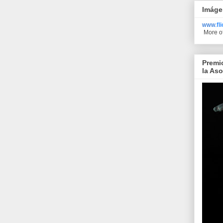
Imáge
www.
fl
More o
Premi
la As