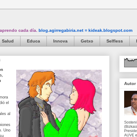
 aprendo cada día.
blog.agirregabiria.net = kideak.blogspot.com
Salud
Educa
Innova
Getxo
Selfless
s
en
o,
n
Autor
emora
ió el
les al
Sosteni
niones
(Bizkaia
o. Uno
Preside
AUVE en
su