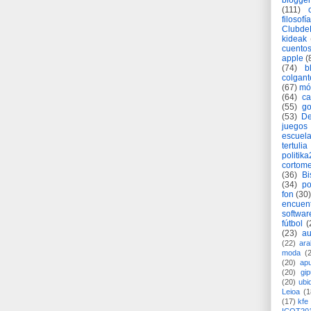
blogger
(111)
filosofía
Clubd
kideak
cuento
apple
(
(74)
b
colgant
(67)
mó
(64)
c
(55)
go
(53)
De
juegos
escuela
tertulia
politik
cortome
(36)
Bi
(34)
po
fon
(30)
encuen
softwar
fútbol
(
(23)
au
(22)
ara
moda
(
(20)
apu
(20)
gi
(20)
ubi
Leioa
(1
(17)
kfe