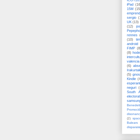
ICOT20
iPad
(1
15M
(15
emprend
sergio
(
UK
(13)
(12)
jo
Pepeph
rennes
(10)
ti
android
FIMP
(8
(8)
hode
intercult
valencia
(6)
abs
Irakurtal
(5)
gno
Kindle
(
esperan
neguri
(
South A
electoral
samsun
Benedett
Promoci
disonanc
(2)
spac
Balears
disparat