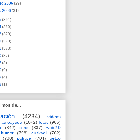
ero 2006
(29)
o 2006
(31)
5
(391)
4
(380)
3
(379)
2
(370)
1
(373)
0
(37)
7
(3)
0
(9)
9
(4)
3
(1)
imos de...
ación
(4234)
vídeos
autoayuda
(1042)
fotos
(965)
a
(842)
citas
(837)
web2.0
humor
(798)
euskadi
(762)
(738)
política
(704)
getxo