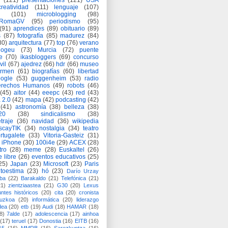
(121)
presentaciones
(121)
USA
creatividad
(111)
lenguaje
(107)
(101)
microblogging
(98)
eRomaGV
(95)
periodismo
(95)
(91)
aprendices
(89)
obituario
(89)
s
(87)
fotografía
(85)
madurez
(84)
80)
arquitectura
(77)
top
(76)
verano
logeu
(73)
Murcia
(72)
puente
e
(70)
ikasbloggers
(69)
concurso
vil
(67)
ajedrez
(66)
hdr
(66)
museo
armen
(61)
biografías
(60)
libertad
ogle
(53)
guggenheim
(53)
radio
rechos Humanos
(49)
robots
(46)
(45)
aitor
(44)
eeepc
(43)
red
(43)
 2.0
(42)
mapa
(42)
podcasting
(42)
(41)
astronomía
(38)
belleza
(38)
a20
(38)
sindicalismo
(38)
traje
(36)
navidad
(36)
wikipedia
scayTIK
(34)
nostalgia
(34)
teatro
rtugalete
(33)
Vitoria-Gasteiz
(31)
iPhone
(30)
100i4e
(29)
ACEX
(28)
tro
(28)
meme
(28)
Euskaltel
(26)
e libre
(26)
eventos educativos
(25)
25)
Japan
(23)
Microsoft
(23)
Paris
toestima
(23)
hó
(23)
Darío Urzay
ba
(22)
Barakaldo
(21)
Telefónica
(21)
21)
zientziaastea
(21)
G30
(20)
Lexus
ntes históricos
(20)
cita
(20)
cronista
puzkoa
(20)
informática
(20)
liderazgo
dea
(20)
etb
(19)
Audi
(18)
HAMAR
(18)
8)
7alde
(17)
adolescencia
(17)
ainhoa
(17)
teruel
(17)
Donostia
(16)
EITB
(16)