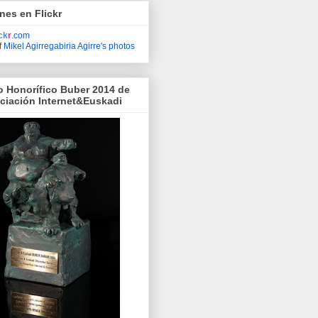
nes en Flickr
ick
r
.com
f
Mikel Agirregabiria Agirre's photos
o Honorífico Buber 2014 de
ociación Internet&Euskadi