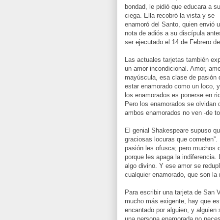
bondad, le pidió que educara a su
ciega. Ella recobró la vista y se
enamoró del Santo, quien envió 
nota de adiós a su discípula ante
ser ejecutado el 14 de Febrero de
Las actuales tarjetas también ex
un amor incondicional. Amor, am
mayúscula, esa clase de pasión q
estar enamorado como un loco, y 
los enamorados es ponerse en rid
Pero los enamorados se olvidan d
ambos enamorados no ven -de tod
El genial Shakespeare supuso qu
graciosas locuras que cometen”. 
pasión les ofusca; pero muchos
porque les apaga la indiferenci
algo divino. Y ese amor se redup
cualquier enamorado, que son la 
Para escribir una tarjeta de San V
mucho más exigente, hay que est
encantado por alguien, y alguien 
una persona enamorada no necesit