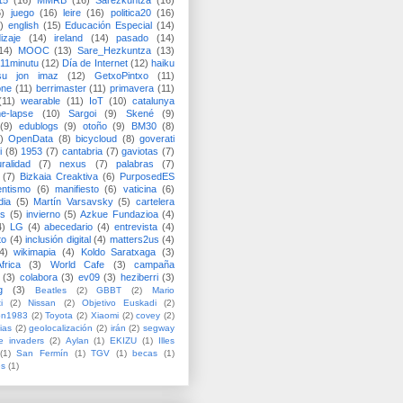
15
(16)
MMRB
(16)
Sarezkuntza
(16)
6)
juego
(16)
leire
(16)
politica20
(16)
)
english
(15)
Educación Especial
(14)
izaje
(14)
ireland
(14)
pasado
(14)
14)
MOOC
(13)
Sare_Hezkuntza
(13)
11minutu
(12)
Día de Internet
(12)
haiku
su jon imaz
(12)
GetxoPintxo
(11)
one
(11)
berrimaster
(11)
primavera
(11)
(11)
wearable
(11)
IoT
(10)
catalunya
me-lapse
(10)
Sargoi
(9)
Skené
(9)
(9)
edublogs
(9)
otoño
(9)
BM30
(8)
)
OpenData
(8)
bicycloud
(8)
goverati
i
(8)
1953
(7)
cantabria
(7)
gaviotas
(7)
uralidad
(7)
nexus
(7)
palabras
(7)
(7)
Bizkaia Creaktiva
(6)
PurposedES
entismo
(6)
manifiesto
(6)
vaticina
(6)
dia
(5)
Martín Varsavsky
(5)
cartelera
ss
(5)
invierno
(5)
Azkue Fundazioa
(4)
4)
LG
(4)
abecedario
(4)
entrevista
(4)
to
(4)
inclusión digital
(4)
matters2us
(4)
4)
wikimapia
(4)
Koldo Saratxaga
(3)
frica
(3)
World Cafe
(3)
campaña
(3)
colabora
(3)
ev09
(3)
heziberri
(3)
g
(3)
Beatles
(2)
GBBT
(2)
Mario
i
(2)
Nissan
(2)
Objetivo Euskadi
(2)
ón1983
(2)
Toyota
(2)
Xiaomi
(2)
covey
(2)
ias
(2)
geolocalización
(2)
irán
(2)
segway
e invaders
(2)
Aylan
(1)
EKIZU
(1)
Illes
(1)
San Fermín
(1)
TGV
(1)
becas
(1)
es
(1)