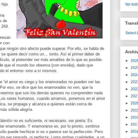
 hija
Ver todo
una
s de
Transl
 269.
Select
presan
or con
ue ningún otro afecto puede superar. Por ello, se habla de
Archi
se quiere decir como un… tonto. Así el primer deber de
ículo, al pretender ser más amables de lo que es posible.
►
202
e que el mundo los observa (con envidia), dado que
►
202
o el entorno- sino a sí mismos.
►
202
e “el amor es ciego y los enamorados no pueden ver las
►
202
Por eso, se dice que los enamorados no ven, que la
►
202
 creemos que son los demás quienes no comprenden nada
►
202
a. Los seres humanos, cuando amamos, ponemos en el amor
►
202
lica, se propaga y alcanza a quienes están cerca de
más sólida alegría.
►
201
►
201
alentín no es suficiente, ni necesario, ser poeta: Es
►
201
ar enamorado. Y enamorarse es, por lo pronto, sentirse
sólo puede hechizar si es o parece ser la perfección. Pero
►
201
a ser rapsoda, ni perfecta: Logra ambas cualidades, a un