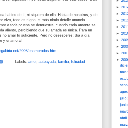
►
201
►
201
►
201
a hables de ti, ni siquiera de ella. Habla de nosotros, y de
or vivo, todo es signo; el más nimio detalle anuncia
►
201
amor a toda prueba se demuestra, cuando cada amante se
►
201
da aliento, percibiendo que su amada es única. Para un
►
201
o amar lo suficiente. Pero no desesperes; día a día
►
200
te y enamora!
►
200
rregabiria.net/2006/enamorados.htm
►
200
▼
200
06
Labels:
amor
,
autoayuda
,
familia
,
felicidad
dici
novi
octu
sept
agos
juli
juni
may
abri
marz