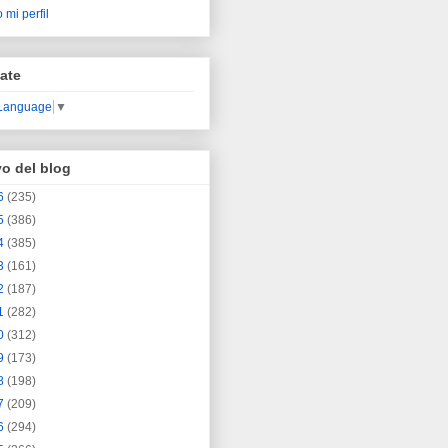
 mi perfil
ate
 Language
▼
vo del blog
6
(235)
5
(386)
4
(385)
3
(161)
2
(187)
1
(282)
0
(312)
9
(173)
8
(198)
7
(209)
6
(294)