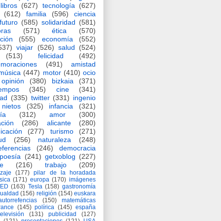
libros
(627)
tecnología
(627)
(612)
familia
(596)
ciencia
futuro
(585)
solidaridad
(581)
oras
(571)
ética
(570)
ción
(555)
economía
(552)
537)
viajar
(526)
salud
(524)
(513)
felicidad
(492)
moraciones
(491)
amistad
música
(447)
motor
(410)
ocio
opinión
(380)
bizkaia
(371)
iempos
(345)
cine
(341)
dad
(335)
twitter
(331)
ingenio
nietos
(325)
infancia
(321)
ía
(312)
amor
(300)
ción
(286)
alicante
(280)
icación
(277)
turismo
(271)
ud
(256)
naturaleza
(248)
eferencias
(246)
democracia
poesía
(241)
getxoblog
(227)
e
(216)
trabajo
(209)
zaje
(177)
pilar de la horadada
ísica
(171)
europa
(170)
imágenes
TED
(163)
Tesla
(158)
gastronomía
gualdad
(156)
religión
(154)
euskara
autorrefencias
(150)
matemáticas
rance
(145)
polírica
(145)
españa
televisión
(131)
publicidad
(127)