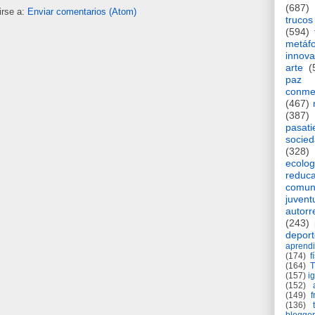
(687)
irse a:
Enviar comentarios (Atom)
trucos
(594)
metáf
innova
arte
(
paz
conme
(467)
(387)
pasat
socie
(328)
ecolog
reduca
comun
juvent
autorr
(243)
deport
aprendi
(174)
f
(164)
(157)
i
(152)
(149)
f
(136)