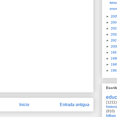
febr
ener
►
200
►
200
►
200
►
200
►
200
►
200
►
199
►
199
►
198
►
198
Escrib
educ
(1211)
Inicio
Entrada antigua
histori
(810)
bilbao