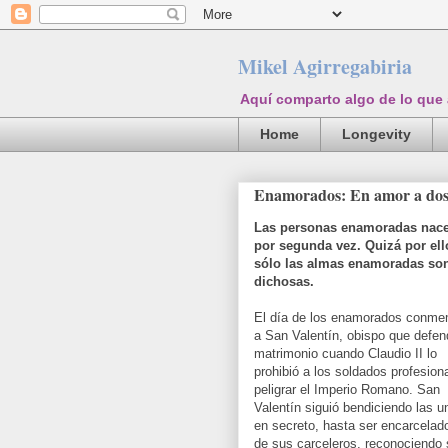
Mikel Agirregabiria
Aquí comparto algo de lo que
Home
Longevity
Enamorados: En amor a do
Las personas enamoradas nac
por segunda vez. Quizá por ell
sólo las almas enamoradas so
dichosas.
El día de los enamorados conm
a San Valentín, obispo que defend
matrimonio cuando Claudio II lo
prohibió a los soldados profesiona
peligrar el Imperio Romano. San
Valentín siguió bendiciendo las u
en secreto, hasta ser encarcelad
de sus carceleros, reconociendo 