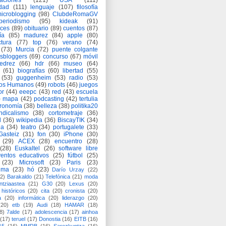
aciones
(121)
USA
(111)
idad
(111)
lenguaje
(107)
filosofía
icroblogging
(98)
ClubdeRomaGV
periodismo
(95)
kideak
(91)
ices
(89)
obituario
(89)
cuentos
(87)
ía
(85)
madurez
(84)
apple
(80)
ctura
(77)
top
(76)
verano
(74)
(73)
Murcia
(72)
puente colgante
asbloggers
(69)
concurso
(67)
móvil
jedrez
(66)
hdr
(66)
museo
(64)
(61)
biografías
(60)
libertad
(55)
(53)
guggenheim
(53)
radio
(53)
os Humanos
(49)
robots
(46)
juegos
or
(44)
eeepc
(43)
red
(43)
escuela
)
mapa
(42)
podcasting
(42)
tertulia
tronomía
(38)
belleza
(38)
politika20
ndicalismo
(38)
cortometraje
(36)
d
(36)
wikipedia
(36)
BiscayTIK
(34)
ia
(34)
teatro
(34)
portugalete
(33)
-Gasteiz
(31)
fon
(30)
iPhone
(30)
(29)
ACEX
(28)
encuentro
(28)
(28)
Euskaltel
(26)
software libre
entos educativos
(25)
fútbol
(25)
(23)
Microsoft
(23)
Paris
(23)
ima
(23)
hó
(23)
Darío Urzay
(22)
2)
Barakaldo
(21)
Telefónica
(21)
moda
ntziaastea
(21)
G30
(20)
Lexus
(20)
históricos
(20)
cita
(20)
cronista
(20)
a
(20)
informática
(20)
liderazgo
(20)
(20)
etb
(19)
Audi
(18)
HAMAR
(18)
8)
7alde
(17)
adolescencia
(17)
ainhoa
(17)
teruel
(17)
Donostia
(16)
EITB
(16)