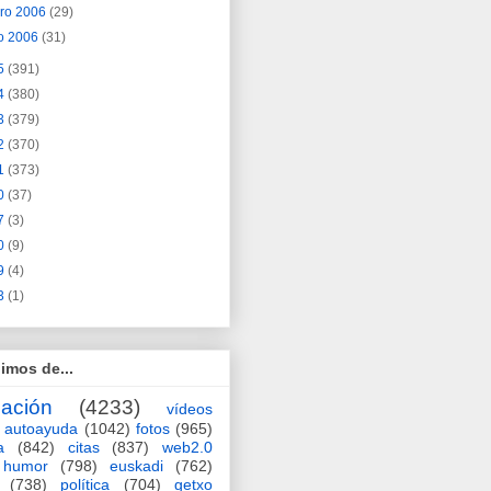
ero 2006
(29)
o 2006
(31)
5
(391)
4
(380)
3
(379)
2
(370)
1
(373)
0
(37)
7
(3)
0
(9)
9
(4)
3
(1)
imos de...
ación
(4233)
vídeos
autoayuda
(1042)
fotos
(965)
a
(842)
citas
(837)
web2.0
humor
(798)
euskadi
(762)
(738)
política
(704)
getxo