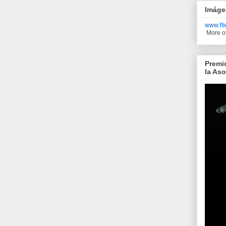
Imáge
www.
fl
More o
Premi
la As