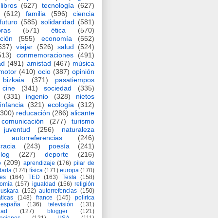
libros
(627)
tecnología
(627)
(612)
familia
(596)
ciencia
futuro
(585)
solidaridad
(581)
oras
(571)
ética
(570)
ción
(555)
economía
(552)
537)
viajar
(526)
salud
(524)
513)
conmemoraciones
(491)
ad
(491)
amistad
(467)
música
motor
(410)
ocio
(387)
opinión
bizkaia
(371)
pasatiempos
cine
(341)
sociedad
(335)
(331)
ingenio
(328)
nietos
infancia
(321)
ecología
(312)
(300)
reducación
(286)
alicante
comunicación
(277)
turismo
juventud
(256)
naturaleza
autorreferencias
(246)
racia
(243)
poesía
(241)
log
(227)
deporte
(216)
o
(209)
aprendizaje
(176)
pilar de
adada
(174)
física
(171)
europa
(170)
es
(164)
TED
(163)
Tesla
(158)
nomía
(157)
igualdad
(156)
religión
euskara
(152)
autorrefencias
(150)
ticas
(148)
france
(145)
polírica
españa
(136)
televisión
(131)
dad
(127)
blogger
(121)