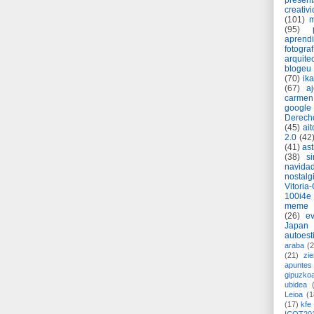
present
creativ
(101)
m
(95)
aprend
fotograf
arquite
blogeu
(70)
ik
(67)
a
carmen
google
Derech
(45)
ait
2.0
(42
(41)
as
(38)
si
navida
nostalg
Vitoria
100i4e
meme
(26)
ev
Japan
autoest
araba
(2
(21)
zie
apuntes 
gipuzko
ubidea
Leioa
(1
(17)
kfe