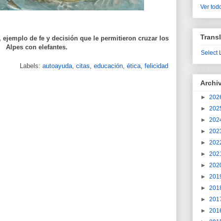
Ver todo
Transl
), ejemplo de fe y decisión que le permitieron cruzar los
Alpes con elefantes.
Select
Labels:
autoayuda
,
citas
,
educación
,
ética
,
felicidad
Archi
►
202
►
202
►
202
►
202
►
202
►
202
►
202
►
201
►
201
►
201
►
201