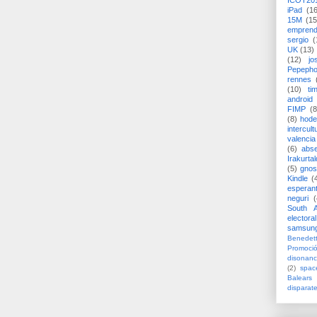
ICOT20
iPad
(1
15M
(15
emprend
sergio
(
UK
(13)
(12)
jo
Pepeph
rennes
(10)
ti
android
FIMP
(8
(8)
hode
intercult
valencia
(6)
abs
Irakurtal
(5)
gno
Kindle
(
esperan
neguri
(
South A
electoral
samsun
Benedett
Promoci
disonanc
(2)
spac
Balears
disparat