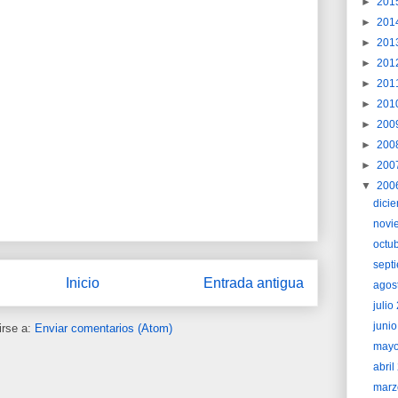
►
201
►
201
►
201
►
201
►
201
►
201
►
200
►
200
►
200
▼
200
dici
novi
octu
sept
Inicio
Entrada antigua
agos
juli
juni
irse a:
Enviar comentarios (Atom)
may
abri
marz