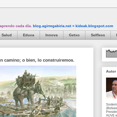
 aprendo cada día.
blog.agirregabiria.net = kideak.blogspot.com
Salud
Educa
Innova
Getxo
Selfless
 camino; o bien, lo construiremos.
Autor
Sosteni
(Bizkaia
Preside
AUVE en