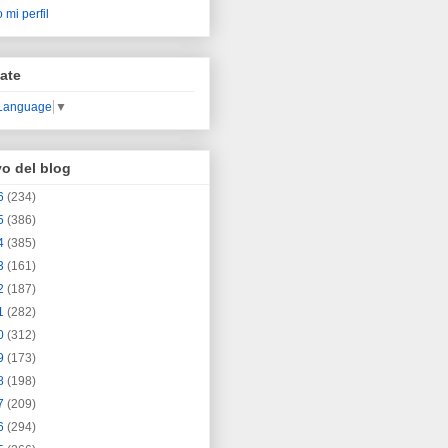
 mi perfil
ate
 Language
▼
vo del blog
6
(234)
5
(386)
4
(385)
3
(161)
2
(187)
1
(282)
0
(312)
9
(173)
8
(198)
7
(209)
6
(294)