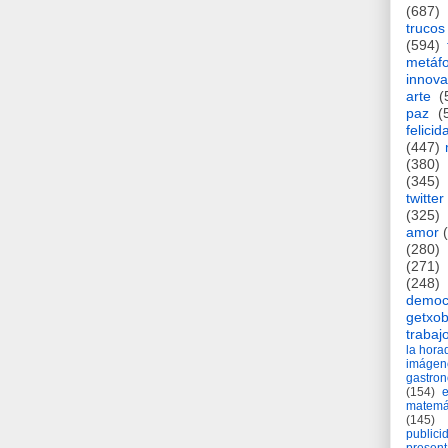
(687)
trucos
(594)
metáf
innova
arte
(
paz
(
felicid
(447)
(380)
(345)
twitter
(325)
amor
(280)
(271)
(248)
democ
getxob
trabaj
la hor
imágen
gastro
(154)
matemá
(145)
publici