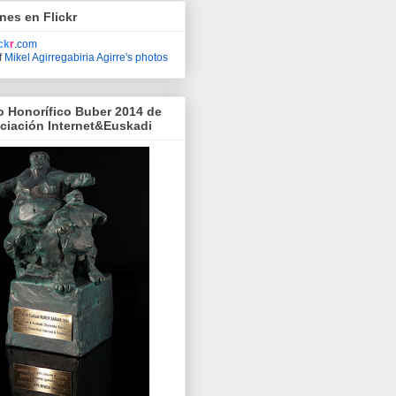
nes en Flickr
ick
r
.com
f
Mikel Agirregabiria Agirre's photos
o Honorífico Buber 2014 de
ociación Internet&Euskadi