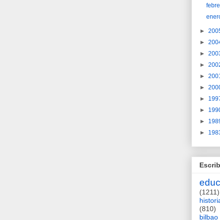
febr
ener
►
200
►
200
►
200
►
200
►
200
►
200
►
199
►
199
►
198
►
198
Escrib
educ
(1211)
histori
(810)
bilbao