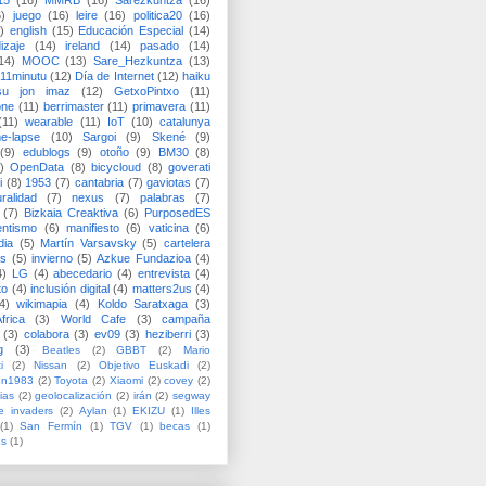
15
(16)
MMRB
(16)
Sarezkuntza
(16)
6)
juego
(16)
leire
(16)
politica20
(16)
)
english
(15)
Educación Especial
(14)
izaje
(14)
ireland
(14)
pasado
(14)
14)
MOOC
(13)
Sare_Hezkuntza
(13)
11minutu
(12)
Día de Internet
(12)
haiku
su jon imaz
(12)
GetxoPintxo
(11)
one
(11)
berrimaster
(11)
primavera
(11)
(11)
wearable
(11)
IoT
(10)
catalunya
me-lapse
(10)
Sargoi
(9)
Skené
(9)
(9)
edublogs
(9)
otoño
(9)
BM30
(8)
)
OpenData
(8)
bicycloud
(8)
goverati
i
(8)
1953
(7)
cantabria
(7)
gaviotas
(7)
uralidad
(7)
nexus
(7)
palabras
(7)
(7)
Bizkaia Creaktiva
(6)
PurposedES
entismo
(6)
manifiesto
(6)
vaticina
(6)
dia
(5)
Martín Varsavsky
(5)
cartelera
ss
(5)
invierno
(5)
Azkue Fundazioa
(4)
4)
LG
(4)
abecedario
(4)
entrevista
(4)
to
(4)
inclusión digital
(4)
matters2us
(4)
4)
wikimapia
(4)
Koldo Saratxaga
(3)
frica
(3)
World Cafe
(3)
campaña
(3)
colabora
(3)
ev09
(3)
heziberri
(3)
g
(3)
Beatles
(2)
GBBT
(2)
Mario
i
(2)
Nissan
(2)
Objetivo Euskadi
(2)
ón1983
(2)
Toyota
(2)
Xiaomi
(2)
covey
(2)
ias
(2)
geolocalización
(2)
irán
(2)
segway
e invaders
(2)
Aylan
(1)
EKIZU
(1)
Illes
(1)
San Fermín
(1)
TGV
(1)
becas
(1)
es
(1)