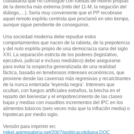
ciudadanía que no comulgue con ruedas de molino propias
de la derecha más extrema (mito del 11-M, la negación del
diálogo,…). Sería muy conveniente que el PP recobrase
aquel remoto espíritu centrista que proclamó en otro tiempo,
aunque sigue pendiente de conseguirse.
Una sociedad moderna debe repudiar estos
comportamientos que nacen de la rabieta, de la prepotencia
y del nulo espíritu propio de una democracia sana del siglo
XXI. La separación estricta de los poderes (legislativo,
ejecutivo, judicial e incluso mediático) debe asegurarse
para evitar la sospecha generalizada de una realidad
fáctica, basada en tenebrosos intereses económicos, que
proviene desde las cavernas más regresivas y recalcitrantes
de la nunca enterrada ‘leyenda negra’. Intereses que
ocultan, con fuegos artificiales extraños, la brecha en el
reparto del bienestar y el empobrecimiento de las clases
bajas y medias con inauditos incrementos del IPC en los
alimentos básicos (seis veces más que la inflación media) o
hipotecas por medio siglo.
Versión para imprimir en:
mikel.agirregabiria.net/2007/politicacotidiana.DOC