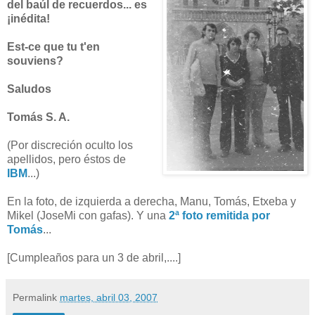
del baúl de recuerdos... es
¡inédita!
Est-ce que tu t'en
souviens?
Saludos
Tomás S. A.
(Por discreción oculto los
apellidos, pero éstos de
IBM
...)
En la foto, de izquierda a derecha, Manu, Tomás, Etxeba y
Mikel (JoseMi con gafas). Y una
2ª foto remitida por
Tomás
...
[Cumpleaños para un 3 de abril,....]
Permalink
martes, abril 03, 2007