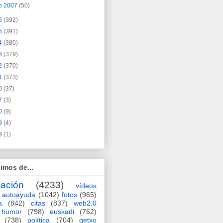
o 2007
(50)
6
(392)
5
(391)
4
(380)
3
(379)
2
(370)
1
(373)
0
(37)
7
(3)
0
(9)
9
(4)
3
(1)
imos de...
ación
(4233)
vídeos
autoayuda
(1042)
fotos
(965)
a
(842)
citas
(837)
web2.0
humor
(798)
euskadi
(762)
(738)
política
(704)
getxo