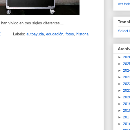
Ver todo
Transl
 han vivido en tres siglos diferentes....
Select
7
Labels:
autoayuda
,
educación
,
fotos
,
historia
Archi
►
202
►
202
►
202
►
202
►
202
►
202
►
202
►
201
►
201
►
201
►
201