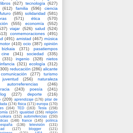
libros
(627)
tecnología
(627)
(612)
familia
(596)
ciencia
futuro
(585)
solidaridad
(581)
oras
(571)
ética
(570)
ción
(555)
economía
(552)
537)
viajar
(526)
salud
(524)
513)
conmemoraciones
(491)
ad
(491)
amistad
(467)
música
motor
(410)
ocio
(387)
opinión
bizkaia
(371)
pasatiempos
cine
(341)
sociedad
(335)
(331)
ingenio
(328)
nietos
infancia
(321)
ecología
(312)
(300)
reducación
(286)
alicante
comunicación
(277)
turismo
juventud
(256)
naturaleza
autorreferencias
(246)
racia
(243)
poesía
(241)
log
(227)
deporte
(216)
o
(209)
aprendizaje
(176)
pilar de
adada
(174)
física
(171)
europa
(170)
es
(164)
TED
(163)
Tesla
(158)
nomía
(157)
igualdad
(156)
religión
euskara
(152)
autorrefencias
(150)
ticas
(148)
france
(145)
polírica
españa
(136)
televisión
(131)
dad
(127)
blogger
(121)