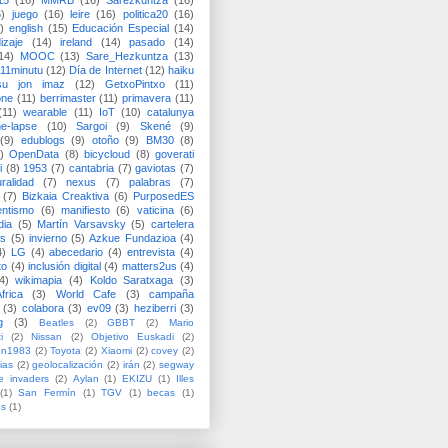
15
(16)
MMRB
(16)
Sarezkuntza
(16)
6)
juego
(16)
leire
(16)
politica20
(16)
)
english
(15)
Educación Especial
(14)
izaje
(14)
ireland
(14)
pasado
(14)
14)
MOOC
(13)
Sare_Hezkuntza
(13)
11minutu
(12)
Día de Internet
(12)
haiku
su jon imaz
(12)
GetxoPintxo
(11)
one
(11)
berrimaster
(11)
primavera
(11)
(11)
wearable
(11)
IoT
(10)
catalunya
me-lapse
(10)
Sargoi
(9)
Skené
(9)
(9)
edublogs
(9)
otoño
(9)
BM30
(8)
)
OpenData
(8)
bicycloud
(8)
goverati
i
(8)
1953
(7)
cantabria
(7)
gaviotas
(7)
uralidad
(7)
nexus
(7)
palabras
(7)
(7)
Bizkaia Creaktiva
(6)
PurposedES
entismo
(6)
manifiesto
(6)
vaticina
(6)
dia
(5)
Martín Varsavsky
(5)
cartelera
ss
(5)
invierno
(5)
Azkue Fundazioa
(4)
4)
LG
(4)
abecedario
(4)
entrevista
(4)
to
(4)
inclusión digital
(4)
matters2us
(4)
4)
wikimapia
(4)
Koldo Saratxaga
(3)
frica
(3)
World Cafe
(3)
campaña
(3)
colabora
(3)
ev09
(3)
heziberri
(3)
g
(3)
Beatles
(2)
GBBT
(2)
Mario
i
(2)
Nissan
(2)
Objetivo Euskadi
(2)
ón1983
(2)
Toyota
(2)
Xiaomi
(2)
covey
(2)
ias
(2)
geolocalización
(2)
irán
(2)
segway
e invaders
(2)
Aylan
(1)
EKIZU
(1)
Illes
(1)
San Fermín
(1)
TGV
(1)
becas
(1)
es
(1)