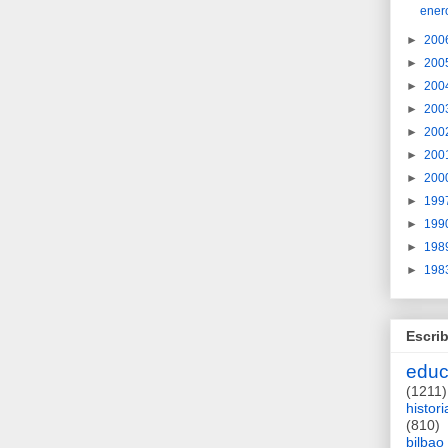
ener
►
200
►
200
►
200
►
200
►
200
►
200
►
200
►
199
►
199
►
198
►
198
Escrib
educ
(1211)
histori
(810)
bilbao