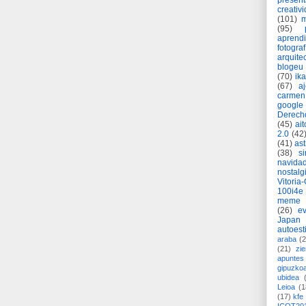
present
creativ
(101)
m
(95)
aprend
fotograf
arquite
blogeu
(70)
ik
(67)
a
carmen
google
Derech
(45)
ait
2.0
(42
(41)
as
(38)
si
navida
nostalg
Vitoria
100i4e
meme
(26)
ev
Japan
autoest
araba
(2
(21)
zie
apuntes 
gipuzko
ubidea
Leioa
(1
(17)
kfe