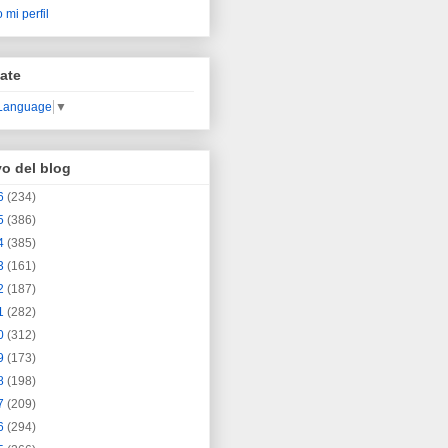
 mi perfil
ate
 Language
▼
vo del blog
6
(234)
5
(386)
4
(385)
3
(161)
2
(187)
1
(282)
0
(312)
9
(173)
8
(198)
7
(209)
6
(294)