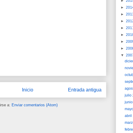
►
201
►
201
►
201
►
201
►
201
►
201
►
200
►
200
▼
200
dici
novi
octu
sept
agos
Inicio
Entrada antigua
juli
juni
irse a:
Enviar comentarios (Atom)
may
abri
marz
febr