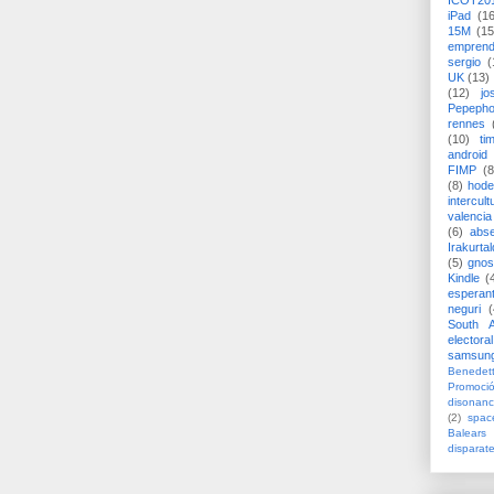
ICOT20
iPad
(1
15M
(15
emprend
sergio
(
UK
(13)
(12)
jo
Pepeph
rennes
(10)
ti
android
FIMP
(8
(8)
hode
intercult
valencia
(6)
abs
Irakurtal
(5)
gno
Kindle
(
esperan
neguri
(
South A
electoral
samsun
Benedett
Promoci
disonanc
(2)
spac
Balears
disparat