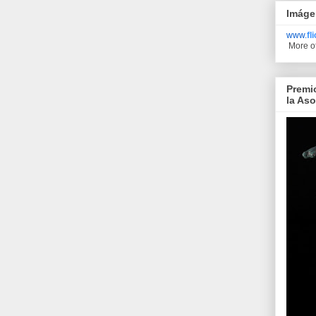
Imáge
www.
fl
More o
Premi
la As