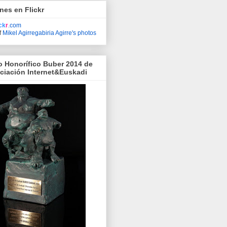
nes en Flickr
ick
r
.com
f
Mikel Agirregabiria Agirre's photos
o Honorífico Buber 2014 de
ociación Internet&Euskadi