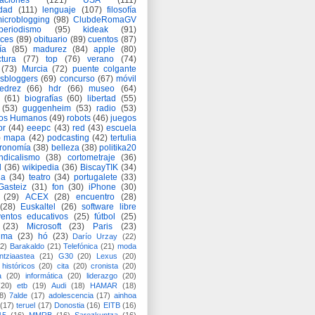
aciones
(121)
USA
(111)
idad
(111)
lenguaje
(107)
filosofía
icroblogging
(98)
ClubdeRomaGV
periodismo
(95)
kideak
(91)
ices
(89)
obituario
(89)
cuentos
(87)
ía
(85)
madurez
(84)
apple
(80)
ctura
(77)
top
(76)
verano
(74)
(73)
Murcia
(72)
puente colgante
asbloggers
(69)
concurso
(67)
móvil
jedrez
(66)
hdr
(66)
museo
(64)
(61)
biografías
(60)
libertad
(55)
(53)
guggenheim
(53)
radio
(53)
os Humanos
(49)
robots
(46)
juegos
or
(44)
eeepc
(43)
red
(43)
escuela
)
mapa
(42)
podcasting
(42)
tertulia
tronomía
(38)
belleza
(38)
politika20
ndicalismo
(38)
cortometraje
(36)
d
(36)
wikipedia
(36)
BiscayTIK
(34)
ia
(34)
teatro
(34)
portugalete
(33)
-Gasteiz
(31)
fon
(30)
iPhone
(30)
(29)
ACEX
(28)
encuentro
(28)
(28)
Euskaltel
(26)
software libre
entos educativos
(25)
fútbol
(25)
(23)
Microsoft
(23)
Paris
(23)
ima
(23)
hó
(23)
Darío Urzay
(22)
2)
Barakaldo
(21)
Telefónica
(21)
moda
ntziaastea
(21)
G30
(20)
Lexus
(20)
históricos
(20)
cita
(20)
cronista
(20)
a
(20)
informática
(20)
liderazgo
(20)
(20)
etb
(19)
Audi
(18)
HAMAR
(18)
8)
7alde
(17)
adolescencia
(17)
ainhoa
(17)
teruel
(17)
Donostia
(16)
EITB
(16)