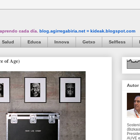
 aprendo cada día.
blog.agirregabiria.net = kideak.blogspot.com
Salud
Educa
Innova
Getxo
Selfless
ce of Age)
Autor
Sosteni
(Bizkaia
Preside
AUVE en