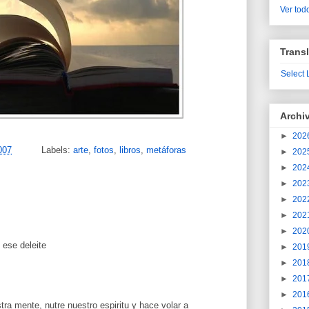
Ver todo
Transl
Select
Archi
►
202
007
Labels:
arte
,
fotos
,
libros
,
metáforas
►
202
►
202
►
202
►
202
►
202
►
202
 ese deleite
►
201
►
201
►
201
►
201
tra mente, nutre nuestro espiritu y hace volar a