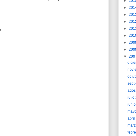
►
201
►
201
►
201
►
201
►
201
o
►
201
►
200
►
200
▼
200
dici
novi
octu
sept
agos
juli
juni
may
abri
marz
febr