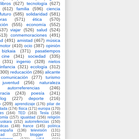
libros
(627)
tecnología
(627)
(612)
familia
(596)
ciencia
futuro
(585)
solidaridad
(581)
oras
(571)
ética
(570)
ción
(555)
economía
(552)
537)
viajar
(526)
salud
(524)
513)
conmemoraciones
(491)
ad
(491)
amistad
(467)
música
motor
(410)
ocio
(387)
opinión
bizkaia
(371)
pasatiempos
cine
(341)
sociedad
(335)
(331)
ingenio
(328)
nietos
infancia
(321)
ecología
(312)
(300)
reducación
(286)
alicante
comunicación
(277)
turismo
juventud
(256)
naturaleza
autorreferencias
(246)
racia
(243)
poesía
(241)
log
(227)
deporte
(216)
o
(209)
aprendizaje
(176)
pilar de
adada
(174)
física
(171)
europa
(170)
es
(164)
TED
(163)
Tesla
(158)
nomía
(157)
igualdad
(156)
religión
euskara
(152)
autorrefencias
(150)
ticas
(148)
france
(145)
polírica
españa
(136)
televisión
(131)
dad
(127)
blogger
(121)