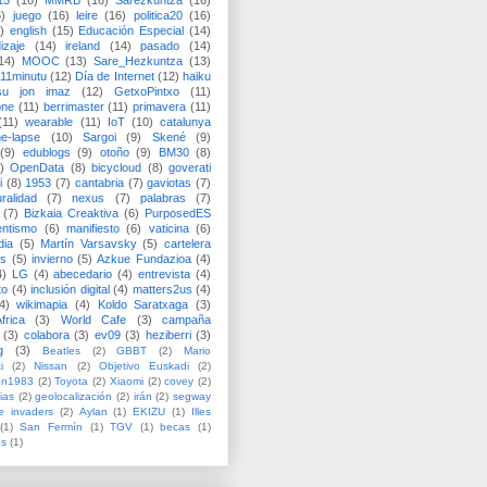
15
(16)
MMRB
(16)
Sarezkuntza
(16)
6)
juego
(16)
leire
(16)
politica20
(16)
)
english
(15)
Educación Especial
(14)
izaje
(14)
ireland
(14)
pasado
(14)
14)
MOOC
(13)
Sare_Hezkuntza
(13)
11minutu
(12)
Día de Internet
(12)
haiku
su jon imaz
(12)
GetxoPintxo
(11)
one
(11)
berrimaster
(11)
primavera
(11)
(11)
wearable
(11)
IoT
(10)
catalunya
me-lapse
(10)
Sargoi
(9)
Skené
(9)
(9)
edublogs
(9)
otoño
(9)
BM30
(8)
)
OpenData
(8)
bicycloud
(8)
goverati
i
(8)
1953
(7)
cantabria
(7)
gaviotas
(7)
uralidad
(7)
nexus
(7)
palabras
(7)
(7)
Bizkaia Creaktiva
(6)
PurposedES
entismo
(6)
manifiesto
(6)
vaticina
(6)
dia
(5)
Martín Varsavsky
(5)
cartelera
ss
(5)
invierno
(5)
Azkue Fundazioa
(4)
4)
LG
(4)
abecedario
(4)
entrevista
(4)
to
(4)
inclusión digital
(4)
matters2us
(4)
4)
wikimapia
(4)
Koldo Saratxaga
(3)
frica
(3)
World Cafe
(3)
campaña
(3)
colabora
(3)
ev09
(3)
heziberri
(3)
g
(3)
Beatles
(2)
GBBT
(2)
Mario
i
(2)
Nissan
(2)
Objetivo Euskadi
(2)
ón1983
(2)
Toyota
(2)
Xiaomi
(2)
covey
(2)
ias
(2)
geolocalización
(2)
irán
(2)
segway
e invaders
(2)
Aylan
(1)
EKIZU
(1)
Illes
(1)
San Fermín
(1)
TGV
(1)
becas
(1)
es
(1)