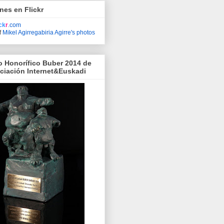
nes en Flickr
ick
r
.com
f
Mikel Agirregabiria Agirre's photos
o Honorífico Buber 2014 de
ociación Internet&Euskadi