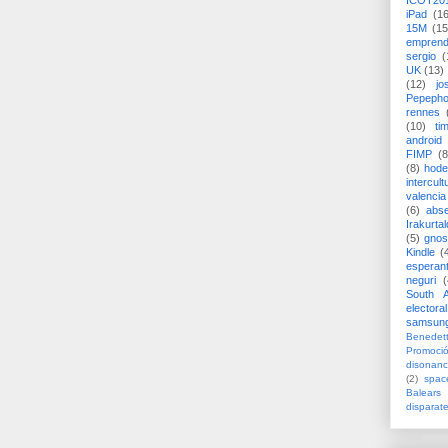
ICOT20
iPad
(1
15M
(15
emprend
sergio
(
UK
(13)
(12)
jo
Pepeph
rennes
(10)
ti
android
FIMP
(8
(8)
hode
intercult
valencia
(6)
abs
Irakurtal
(5)
gno
Kindle
(
esperan
neguri
(
South A
electoral
samsun
Benedett
Promoci
disonanc
(2)
spac
Balears
disparat