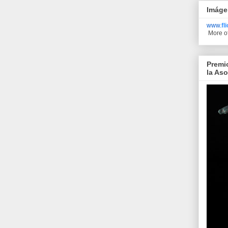
Imáge
www.
fl
More o
Premi
la As