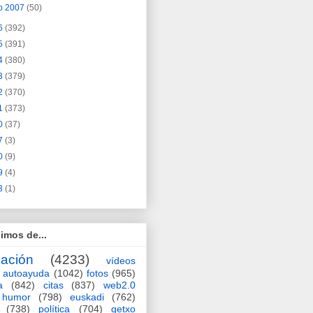
o 2007
(50)
6
(392)
5
(391)
4
(380)
3
(379)
2
(370)
1
(373)
0
(37)
7
(3)
0
(9)
9
(4)
3
(1)
imos de...
ación
(4233)
vídeos
autoayuda
(1042)
fotos
(965)
a
(842)
citas
(837)
web2.0
humor
(798)
euskadi
(762)
(738)
política
(704)
getxo