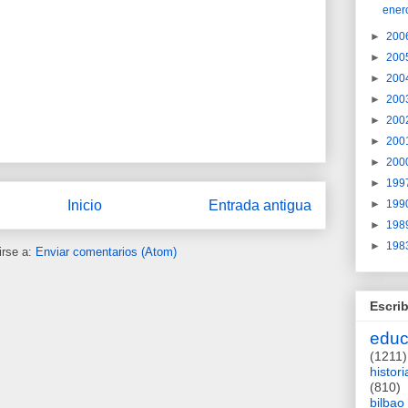
ener
►
200
►
200
►
200
►
200
►
200
►
200
►
200
►
199
►
199
Inicio
Entrada antigua
►
198
►
198
irse a:
Enviar comentarios (Atom)
Escrib
educ
(1211)
histori
(810)
bilbao