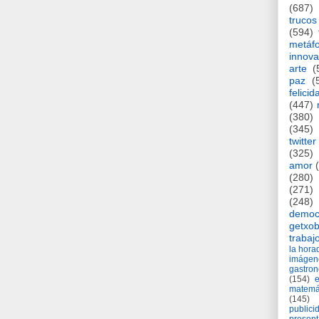
(687)
trucos
(594)
metáf
innova
arte
(
paz
(
felicid
(447)
(380)
(345)
twitter
(325)
amor
(280)
(271)
(248)
democ
getxob
trabaj
la hor
imágen
gastro
(154)
matemá
(145)
publici