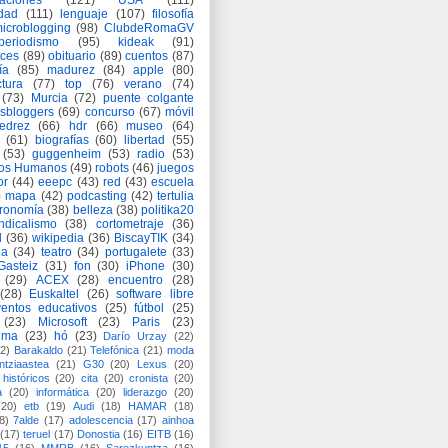
aciones
(121)
USA
(111)
idad
(111)
lenguaje
(107)
filosofía
icroblogging
(98)
ClubdeRomaGV
periodismo
(95)
kideak
(91)
ices
(89)
obituario
(89)
cuentos
(87)
ía
(85)
madurez
(84)
apple
(80)
ctura
(77)
top
(76)
verano
(74)
(73)
Murcia
(72)
puente colgante
asbloggers
(69)
concurso
(67)
móvil
jedrez
(66)
hdr
(66)
museo
(64)
(61)
biografías
(60)
libertad
(55)
(53)
guggenheim
(53)
radio
(53)
os Humanos
(49)
robots
(46)
juegos
or
(44)
eeepc
(43)
red
(43)
escuela
)
mapa
(42)
podcasting
(42)
tertulia
tronomía
(38)
belleza
(38)
politika20
ndicalismo
(38)
cortometraje
(36)
d
(36)
wikipedia
(36)
BiscayTIK
(34)
ia
(34)
teatro
(34)
portugalete
(33)
-Gasteiz
(31)
fon
(30)
iPhone
(30)
(29)
ACEX
(28)
encuentro
(28)
(28)
Euskaltel
(26)
software libre
entos educativos
(25)
fútbol
(25)
(23)
Microsoft
(23)
Paris
(23)
ima
(23)
hó
(23)
Darío Urzay
(22)
2)
Barakaldo
(21)
Telefónica
(21)
moda
ntziaastea
(21)
G30
(20)
Lexus
(20)
históricos
(20)
cita
(20)
cronista
(20)
a
(20)
informática
(20)
liderazgo
(20)
(20)
etb
(19)
Audi
(18)
HAMAR
(18)
8)
7alde
(17)
adolescencia
(17)
ainhoa
(17)
teruel
(17)
Donostia
(16)
EITB
(16)