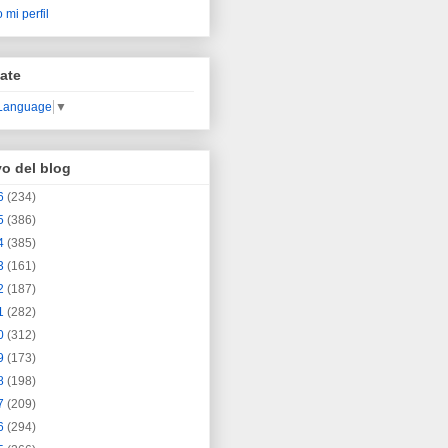
 mi perfil
ate
 Language
▼
vo del blog
6
(234)
5
(386)
4
(385)
3
(161)
2
(187)
1
(282)
0
(312)
9
(173)
8
(198)
7
(209)
6
(294)