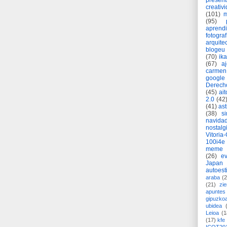
present
creativ
(101)
m
(95)
aprend
fotograf
arquite
blogeu
(70)
ik
(67)
a
carmen
google
Derech
(45)
ait
2.0
(42
(41)
as
(38)
si
navida
nostalg
Vitoria
100i4e
meme
(26)
ev
Japan
autoest
araba
(2
(21)
zie
apuntes 
gipuzko
ubidea
Leioa
(1
(17)
kfe