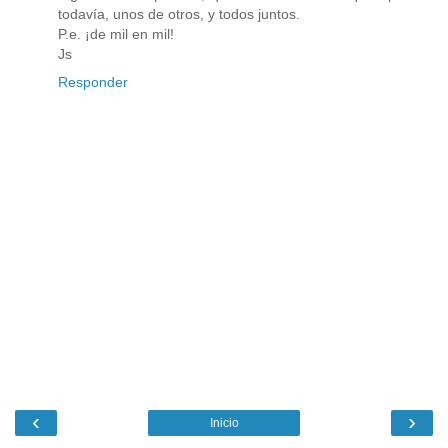
todavía, unos de otros, y todos juntos.
P.e. ¡de mil en mil!
Js
Responder
‹
›
Inicio