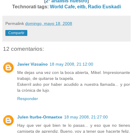
[
2º análisis nuestro
]
Technorati tags
:
World Cafe
,
eitb
,
Radio Euskadi
Permalink
domingo, mayo 18, 2008
Compartir
12 comentarios:
Javier Vizcaíno
18 may 2008, 21:12:00
Me dejas una vez con la boca abierta, Mikel. Impresionante
trabajo, de quitarse la txapela.
Eskerril asko por haber acudido a nuestra llamada... y por
la crónica de lujo.
Responder
Julen Iturbe-Ormaetxe
18 may 2008, 21:27:00
Hay que ver qué bien te lo pasas... y eso que no tienes
camiseta de aprendiz. Bueno, voy a tener que hacerte feliz.