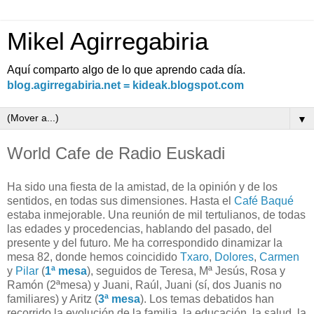
Mikel Agirregabiria
Aquí comparto algo de lo que aprendo cada día.
blog.agirregabiria.net = kideak.blogspot.com
▼
World Cafe de Radio Euskadi
Ha sido una fiesta de la amistad, de la opinión y de los
sentidos, en todas sus dimensiones. Hasta el
Café Baqué
estaba inmejorable. Una reunión de mil tertulianos, de todas
las edades y procedencias, hablando del pasado, del
presente y del futuro. Me ha correspondido dinamizar la
mesa 82, donde hemos coincidido
Txaro
,
Dolores
,
Carmen
y
Pilar
(
1ª mesa
), seguidos de Teresa, Mª Jesús, Rosa y
Ramón (2ªmesa) y Juani, Raúl, Juani (sí, dos Juanis no
familiares) y Aritz (
3ª mesa
). Los temas debatidos han
recorrido la evolución de la familia, la educación, la salud, la